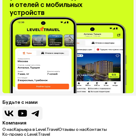
видели, как все турист
и отелей с мобильных
и все сокращается… Н
устройств
плановый рейс был 8 м
вылетели в этот день,
повезло, слава Богу 
итоги: отель, сервис, 
— просто потрясающие,
заинтересованы в кач
вашего отдыха, и это 
волшебно! И эти прави
отношения были сохр
в такой обстановке, и 
бу́хали ПВО, и вибриро
и окна 🥹🙏🌸
Будьте с нами
Компания
О нас
Карьера в Level.Travel
Отзывы о нас
Контакты
Ко-промо с Level.Travel