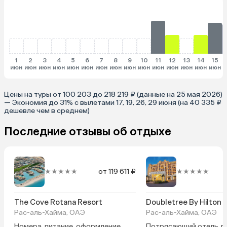
1
2
3
4
5
6
7
8
9
10
11
12
13
14
15
июн
июн
июн
июн
июн
июн
июн
июн
июн
июн
июн
июн
июн
июн
июн
и
Цены на туры от 100 203 до 218 219 ₽ (данные на 25 мая 2026)
— Экономия до 31% с вылетами 17, 19, 26, 29 июня (на 40 335 ₽
дешевле чем в среднем)
Последние отзывы об отдыхе
★★★★★
от 119 611 ₽
★★★★★
The Cove Rotana Resort
Рас-аль-Хайма, ОАЭ
Рас-аль-Хайма, ОАЭ
Номера, питание, оформление,
Потрясающий отель д