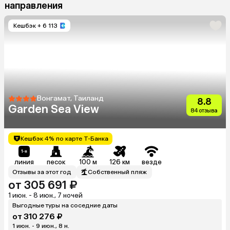
направления
Кешбэк
+ 6 113
Вонгамат, Таиланд
8.8
Garden Sea View
84 отзыва
Кешбэк 4% по карте Т-Банка
линия
песок
100 м
126 км
везде
Отзывы за этот год
Собственный пляж
от 305 691 ₽
1 июн. - 8 июн., 7 ночей
Выгодные туры на соседние даты
от 310 276 ₽
1 июн. - 9 июн., 8 н.