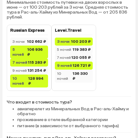
пришел горничная, но 
Минимальная стоимость путевки на двоих взрослых в
июне — от 100 203 рублей за 3 ночи. Средняя стоимость
мужчины, разложил и з
тура в Рас-аль-Хайму из Минеральных Вод — от 205 836
диван, все красиво по
рублей.
принес кружки стаканы
тапочки и т. п. Уборка
Russian Express
Level.Travel
каждый день, все чисто
полотенца и постельн
3 ночи
102 662 ₽
3 ночи
100 203 ₽
часто! Питание вкусно
5
106 936
5 ночей
119 383 ₽
разнообразное, и на е
ночей
₽
7 ночей
120 055 ₽
вкус, и есть их блюда 
7 ночей
115 283 ₽
9 ночей
126 721 ₽
пицца и картошка фри)
9 ночей
131 254 ₽
еды! Напитки принося
10
136 330
10
128 994
ночей
₽
официанты, приходят 
ночей
₽
спрашивают, что прине
столик) А еще когда з
ресторан, вызывают де
Что входит в стоимость тура?
она с рацией идет и
авиаперелет из Минеральных Вод в Рас-аль-Хайму и
сопровождает вас на с
обратно
который будет отвеча
проживание в отеле выбранной категории
требованиям) Мы, нап
питание (в зависимости от выбранного тарифа)
часто сидели в зале 16+
комфортно ❤️ Бассейн