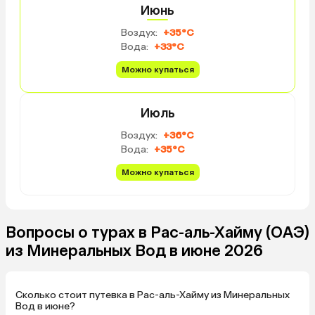
Июнь
закончили регистрацию
талон для багажа… А-а
Воздух:
+35°C
написать: как только м
Вода:
+33°C
подъехали к отелю (у н
индивидуальный транс
Можно купаться
мы вытаскивали вещи, 
нам подошел работник
Июль
рюкзаки и сумки забрал
взять талон на ресепш
Воздух:
+36°C
регистрироваться, и п
Вода:
+35°C
вещи отнесет), и когда
получили талон — дали
Можно купаться
посадил нас в такой т
электрик-кара открыт
уже были закружены туд
Вопросы о турах в Рас-аль-Хайму (ОАЭ)
ветерком довезли до 
виллы и номера) Потом
из Минеральных Вод в июне 2026
парень спросил, всё ли
я сказала, что с номере
двоих, а нас трое, и он
Сколько стоит путевка в Рас-аль-Хайму из Минеральных
на ресепшен, и к нам ч
Вод в июне?