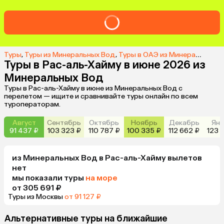
Туры
,
Туры из Минеральных Вод
,
Туры в ОАЭ из Минеральных Вод
Туры в Рас-аль-Хайму в июне 2026 из
Минеральных Вод
Туры в Рас-аль-Хайму в июне из Минеральных Вод с
перелетом — ищите и сравнивайте туры онлайн по всем
туроператорам.
Август
Сентябрь
Октябрь
Ноябрь
Декабрь
Янв
91 437 ₽
103 323 ₽
110 787 ₽
100 335 ₽
112 662 ₽
123 
из
Минеральных Вод
в Рас-аль-Хайму
вылетов
нет
мы показали туры
на море
от 305 691 ₽
Туры из Москвы
от 91 127 ₽
Альтернативные туры на ближайшие