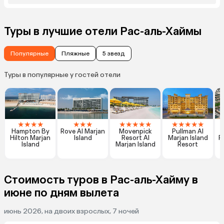
Туры в лучшие отели Рас-аль-Хаймы
Популярные
Пляжные
5 звезд
Туры в популярные у гостей отели
★
★
★
★
★
★
★
★
★
★
★
★
★
★
★
★
★
Hampton By
Rove Al Marjan
Movenpick
Pullman Al
Hilton Marjan
Island
Resort Al
Marjan Island
R
Island
Marjan Island
Resort
Стоимость туров в Рас-аль-Хайму в
июне по дням вылета
июнь 2026, на двоих взрослых, 7 ночей