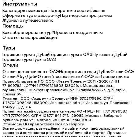
Инструменты
Календарь низких цен
Подарочные сертификаты
Оформить тур в рассрочку
Партнерская программа
Журнал о путешествиях
Помощь
Как забронировать тур?
Правила въезда и визы
Ответы на вопросы
Акции
Туры
Горящие туры в Дубай
Горящие туры в ОАЭ
Путевки в Дубай
Горящие туры
Туры в ОАЭ
Отели
Отели все включено в ОАЭ
Недорогие отели Дубая
Отели ОАЭ
Отели Абу-Даби
Отели "все включено" ОАЭ на 1 линии пляжа
Правообладатель ПО: ООО «Левел Тревел» (2011 - 2026) ИНН
7716697924, ОГРН 1117746723808 123056, г. Москва, вн.тер.г.
Муниципальный округ Пресненский, ул. Юлиуса Фучика, д.6, стр.2,
помещ.6Ч
Турагент: ООО «Академия Сервиса» ИНН 3702175896, ОГРН
1173702008248, 153000, Ивановская обл., г. Иваново, ул. Парижской
Коммуны, д. ЗА
Прием платежей осуществляется через АО «ПРЦ» ИНН 7718696387,
КПП 771701001, ОГРН 1087746411741, 129085, Москва г, Звёздный
бульвар, дом № 19, строение 1, эт. 10, пом. 1009
Стоимость ПО предоставляется по запросу
Вся информация, размещённая на сайте, носит информационный
характер и не является рекламой и публичной офертой. Правила и