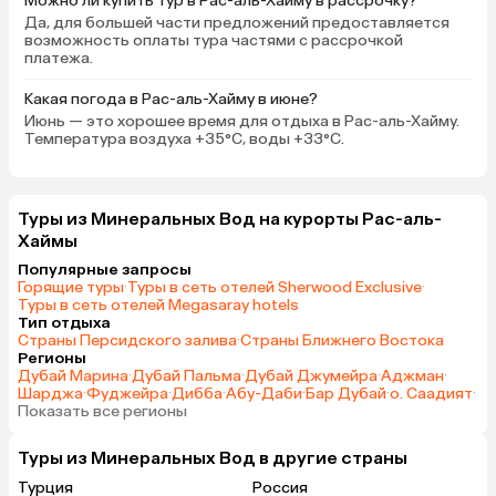
Можно ли купить тур в Рас-аль-Хайму в рассрочку?
территория, пляж про
Да, для большей части предложений предоставляется
возможность оплаты тура частями с рассрочкой
волшебные, везде звуч
платежа.
ненапрягающая и прият
бассейны без музыки, 
Какая погода в Рас-аль-Хайму в июне?
тишины) Баров много, 
Июнь — это хорошее время для отдыха в Рас-аль-Хайму.
везде, пей что хочешь,
Температура воздуха +35°C, воды +33°C.
хочешь)) Про алкоголь 
могу, я не пила совсем)
спрайту, сокам и мохит
Туры из Минеральных Вод на курорты Рас-аль-
мохито и пино колада 
Хаймы
безалкогольный вариан
Популярные запросы
Анимация классная бо
Горящие туры
·
Туры в сеть отелей Sherwood Exclusive
·
команда, девочки из р
Туры в сеть отелей Megasaray hotels
Тип отдыха
стран, в том числе и из
Страны Персидского залива
·
Страны Ближнего Востока
Кстати, все общение с
Регионы
сотрудниками и с бол
Дубай Марина
·
Дубай Пальма
·
Дубай Джумейра
·
Аджман
·
анимации на английско
Шарджа
·
Фуджейра
·
Дибба
·
Абу-Даби
·
Бар Дубай
·
о. Саадият
·
Показать все регионы
преподаватель английс
удовольствие, а вот те
Туры из Минеральных Вод в другие страны
нет языка — ходили с
переводчиком)) Мы по 
Турция
Россия