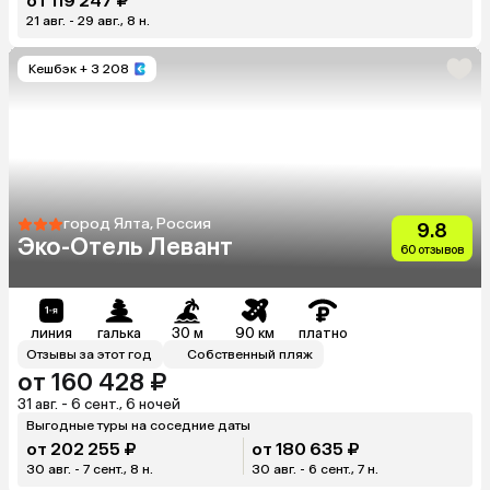
от 119 247 ₽
21 авг. - 29 авг., 8 н.
Кешбэк
+ 3 208
город Ялта, Россия
9.8
Эко-Отель Левант
60 отзывов
линия
галька
30 м
90 км
платно
Отзывы за этот год
Собственный пляж
от 160 428 ₽
31 авг. - 6 сент., 6 ночей
Выгодные туры на соседние даты
от 202 255 ₽
от 180 635 ₽
30 авг. - 7 сент., 8 н.
30 авг. - 6 сент., 7 н.