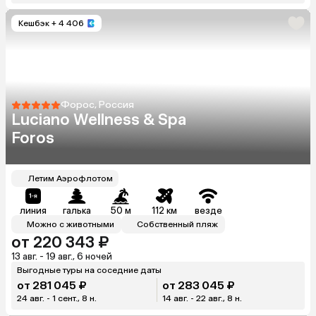
Кешбэк
+ 4 406
Форос, Россия
Luciano Wellness & Spa
Foros
Летим Аэрофлотом
линия
галька
50 м
112 км
везде
Можно с животными
Собственный пляж
от 220 343 ₽
13 авг. - 19 авг., 6 ночей
Выгодные туры на соседние даты
от 281 045 ₽
от 283 045 ₽
24 авг. - 1 сент., 8 н.
14 авг. - 22 авг., 8 н.