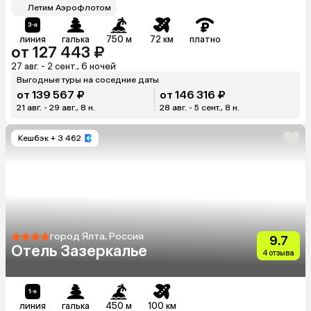
Летим Аэрофлотом
линия
галька
750 м
72 км
платно
от 127 443 ₽
27 авг. - 2 сент., 6 ночей
Выгодные туры на соседние даты
от 139 567 ₽
от 146 316 ₽
21 авг. - 29 авг., 8 н.
28 авг. - 5 сент., 8 н.
Кешбэк
+ 3 462
город Ялта, Россия
9.7
Отель Зазеркалье
4 отзыва
линия
галька
450 м
100 км