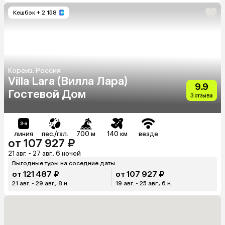
Кешбэк
+ 2 158
Кореиз, Россия
Villa Lara (Вилла Лара)
9.9
Гостевой Дом
3 отзыва
линия
пес./гал.
700 м
140 км
везде
от 107 927 ₽
21 авг. - 27 авг., 6 ночей
Выгодные туры на соседние даты
от 121 487 ₽
от 107 927 ₽
21 авг. - 29 авг., 8 н.
19 авг. - 25 авг., 6 н.