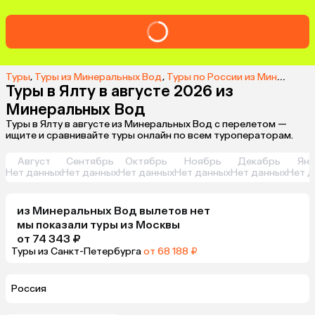
Туры
,
Туры из Минеральных Вод
,
Туры по России из Минеральных Вод
Туры в Ялту в августе 2026 из
Минеральных Вод
Туры в Ялту в августе из Минеральных Вод с перелетом —
ищите и сравнивайте туры онлайн по всем туроператорам.
Август
Сентябрь
Октябрь
Ноябрь
Декабрь
Янв
Нет данных
Нет данных
Нет данных
Нет данных
Нет данных
Нет д
из
Минеральных Вод
вылетов нет
мы показали туры
из
Москвы
от 74 343 ₽
Туры из Санкт-Петербурга
от 68 188 ₽
Россия