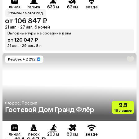
линия
галька
630 м
62 км
везде
Отзывы за этот год
от 106 847 ₽
21 авг. - 27 авг., 6 ночей
Выгодные туры на соседние даты
от 120 047 ₽
21 авг. - 29 авг., 8 н.
Кешбэк
+ 2 292
Форос, Россия
9.5
Гостевой Дом Гранд Флёр
18 отзывов
линия
песок
200 м
80 км
везде