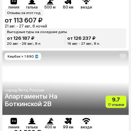
линия
галька
500 м
80 км
везде
Отзывы за этот год
от 113 607 ₽
21 авг. - 27 авг., 6 ночей
Выгодные туры на соседние даты
от 126 187 ₽
от 126 237 ₽
20 авг. - 28 авг., 8 н.
19 авг. - 27 авг., 8 н.
Кешбэк
+ 1 690
город Ялта, Россия
Апартаменты На
9.7
Боткинской 2В
17 отзывов
линия
галька
400 м
99 км
везде