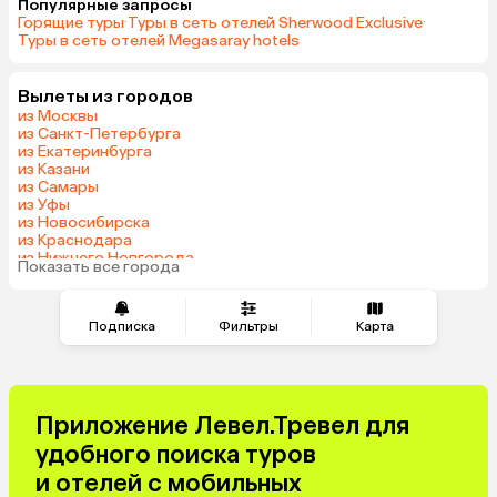
Популярные запросы
Горящие туры
·
Туры в сеть отелей Sherwood Exclusive
·
Туры в сеть отелей Megasaray hotels
Вылеты из городов
из Москвы
из Санкт-Петербурга
из Екатеринбурга
из Казани
из Самары
из Уфы
из Новосибирска
из Краснодара
из Нижнего Новгорода
Показать все города
из Перми
Подписка
Фильтры
Карта
Приложение Левел.Тревел для
удобного поиска туров
и отелей с мобильных