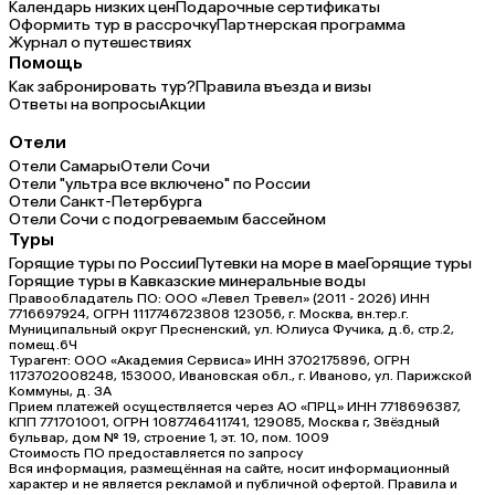
Календарь низких цен
Подарочные сертификаты
Оформить тур в рассрочку
Партнерская программа
Журнал о путешествиях
Помощь
Как забронировать тур?
Правила въезда и визы
Ответы на вопросы
Акции
Отели
Отели Самары
Отели Сочи
Отели "ультра все включено" по России
Отели Санкт-Петербурга
Отели Сочи с подогреваемым бассейном
Туры
Горящие туры по России
Путевки на море в мае
Горящие туры
Горящие туры в Кавказские минеральные воды
Правообладатель ПО: ООО «Левел Тревел» (2011 - 2026) ИНН
7716697924, ОГРН 1117746723808 123056, г. Москва, вн.тер.г.
Муниципальный округ Пресненский, ул. Юлиуса Фучика, д.6, стр.2,
помещ.6Ч
Турагент: ООО «Академия Сервиса» ИНН 3702175896, ОГРН
1173702008248, 153000, Ивановская обл., г. Иваново, ул. Парижской
Коммуны, д. ЗА
Прием платежей осуществляется через АО «ПРЦ» ИНН 7718696387,
КПП 771701001, ОГРН 1087746411741, 129085, Москва г, Звёздный
бульвар, дом № 19, строение 1, эт. 10, пом. 1009
Стоимость ПО предоставляется по запросу
Вся информация, размещённая на сайте, носит информационный
характер и не является рекламой и публичной офертой. Правила и