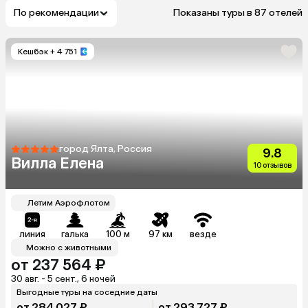
По рекомендации
Показаны туры в 87 отелей
Кешбэк
+ 4 751
город Ялта, Россия
9.8
Вилла Елена
10 отзывов
Летим Аэрофлотом
линия
галька
100 м
97 км
везде
Можно с животными
от 237 564 ₽
30 авг. - 5 сент., 6 ночей
Выгодные туры на соседние даты
от 284 027 ₽
от 293 727 ₽