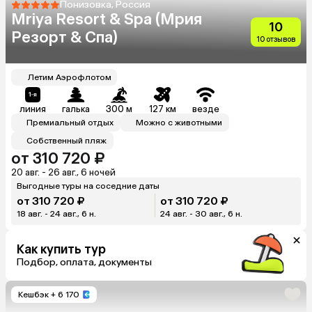
Понизовка, Россия
Mriya Resort & Spa (Мрия
10
Резорт & Спа)
10 отзывов
Летим Аэрофлотом
линия
галька
300 м
127 км
везде
Премиальный отдых
Можно с животными
Собственный пляж
от 310 720 ₽
20 авг. - 26 авг., 6 ночей
Выгодные туры на соседние даты
от 310 720 ₽
от 310 720 ₽
18 авг. - 24 авг., 6 н.
24 авг. - 30 авг., 6 н.
Как купить тур
Подбор, оплата, документы
Кешбэк
+ 6 170