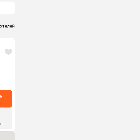
 отелей
ь
 н.