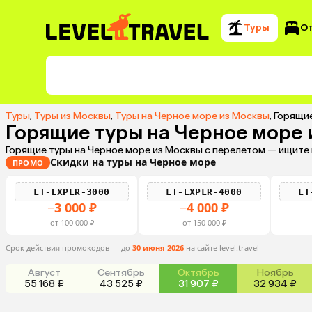
Туры
О
Туры
,
Туры из Москвы
,
Туры на Черное море из Москвы
,
Горящие
Горящие туры на Черное море
Горящие туры на Черное море из Москвы с перелетом — ищите 
Скидки на туры на Черное море
ПРОМО
LT-EXPLR-3000
LT-EXPLR-4000
LT
−3 000 ₽
−4 000 ₽
от 100 000 ₽
от 150 000 ₽
Срок действия промокодов — до
30 июня 2026
на сайте level.travel
Август
Сентябрь
Октябрь
Ноябрь
55 168 ₽
43 525 ₽
31 907 ₽
32 934 ₽