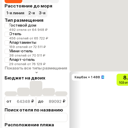
Расстояние до моря
1-я линия
2-я
3-я
Тип размещения
Гостевой дом
492 отеля от 64 948 ₽
Отель
456 отелей от 65 722 ₽
Апартаменты
159 отелей от 72 511 ₽
Мини-отель
38 отелей от 70 511 ₽
Апарт-отель
29 отелей от 76 129 ₽
Показать все типы размещения
8
Бюджет на двоих
Кешбэк
+ 1 488
103 о
от
₽
до
₽
Поиск отеля по названию
Расположение пляжа