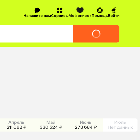
Напишите нам
Сервисы
Мой список
Помощь
Войти
Апрель
Май
Июнь
Июль
211 062 ₽
330 524 ₽
273 684 ₽
Нет данных