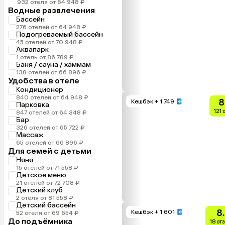
932 отеля от 64 948 ₽
Водные развлечения
Бассейн
276 отелей от 64 948 ₽
Подогреваемый бассейн
45 отелей от 70 948 ₽
Аквапарк
1 отель от 86 789 ₽
Баня / сауна / хаммам
138 отелей от 66 896 ₽
Удобства в отеле
Кондиционер
840 отелей от 64 948 ₽
8
Кешбэк
+ 1 749
Парковка
121 
847 отелей от 64 348 ₽
Бар
326 отелей от 65 722 ₽
Массаж
65 отелей от 66 896 ₽
Для семей с детьми
Няня
15 отелей от 71 558 ₽
Детское меню
21 отелей от 72 708 ₽
Детский клуб
2 отеля от 81 558 ₽
Детский бассейн
8
Кешбэк
+ 1 601
52 отеля от 69 654 ₽
До подъёмника
18 от