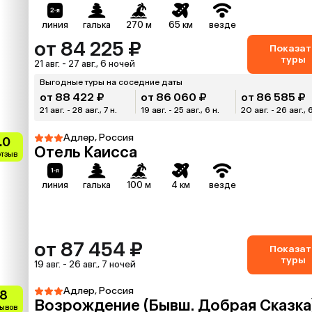
линия
галька
270 м
65 км
везде
от 84 225 ₽
Показат
туры
21 авг. - 27 авг., 6 ночей
Выгодные туры на соседние даты
от 88 422 ₽
от 86 060 ₽
от 86 585 ₽
21 авг. - 28 авг., 7 н.
19 авг. - 25 авг., 6 н.
20 авг. - 26 авг., 
Адлер, Россия
.0
Отель Каисса
отзыв
линия
галька
100 м
4 км
везде
от 87 454 ₽
Показат
туры
19 авг. - 26 авг., 7 ночей
Адлер, Россия
.8
Возрождение (Бывш. Добрая Сказка
зывов