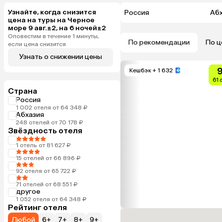
Узнайте, когда снизится
Россия
Аб
цена на туры на Черное
море 9 авг.±2, на 6 ночей±2
Оповестим в течение 1 минуты,
По рекомендации
По ц
если цена снизится
Узнать о снижении цены
9
Кешбэк
+ 1 632
61 
Страна
Россия
1 002 отеля от 64 348 ₽
Абхазия
248 отелей от 70 178 ₽
Звёздность отеля
1 отель от 81 627 ₽
15 отелей от 66 896 ₽
92 отеля от 65 722 ₽
71 отелей от 68 551 ₽
другое
1 052 отеля от 64 348 ₽
Рейтинг отеля
Любой
6+
7+
8+
9+