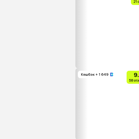
21 
9
Кешбэк
+ 1 649
58 от