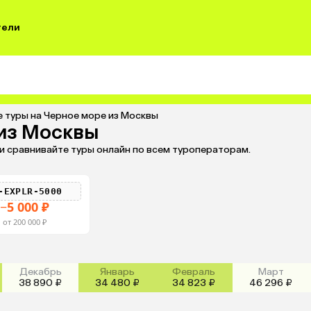
тели
 туры на Черное море из Москвы
 из Москвы
и сравнивайте туры онлайн по всем туроператорам.
-EXPLR-5000
−5 000 ₽
от 200 000 ₽
Декабрь
Январь
Февраль
Март
38 890 ₽
34 480 ₽
34 823 ₽
46 296 ₽