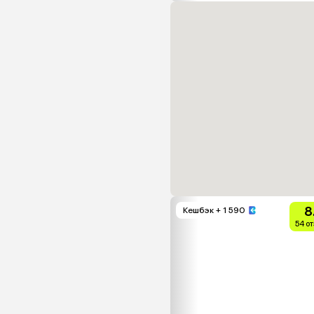
8
Кешбэк
+ 1 590
54 о