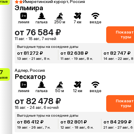
Имеретинский курорт, Россия
отзыв
Эльмира
линия
галька
250 м
7 км
везде
от 76 584 ₽
Показат
туры
11 авг. - 18 авг., 7 ночей
Выгодные туры на соседние даты
от 81 272 ₽
от 82 638 ₽
от 82 747 ₽
13 авг. - 21 авг., 8 н.
11 авг. - 19 авг., 8 н.
14 авг. - 22 авг., 8
Адлер, Россия
.7
Рескатор
зывов
линия
галька
50 м
12 км
везде
от 82 478 ₽
Показат
туры
18 авг. - 24 авг., 6 ночей
Выгодные туры на соседние даты
от 86 412 ₽
от 82 801 ₽
от 84 299 ₽
19 авг. - 26 авг., 7 н.
12 авг. - 18 авг., 6 н.
21 авг. - 27 авг., 6 