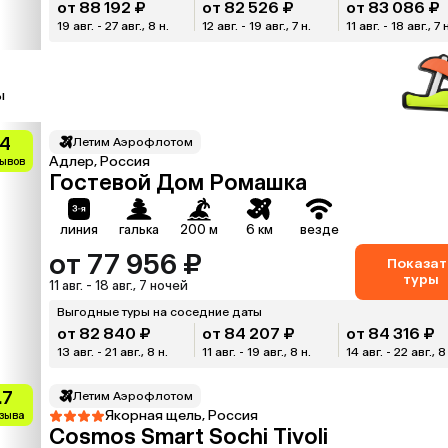
от 88 192 ₽
от 82 526 ₽
от 83 086 ₽
19 авг. - 27 авг., 8 н.
12 авг. - 19 авг., 7 н.
11 авг. - 18 авг., 7 
ы
.4
Летим Аэрофлотом
Адлер, Россия
зывов
Гостевой Дом Ромашка
линия
галька
200 м
6 км
везде
от 77 956 ₽
Показат
туры
11 авг. - 18 авг., 7 ночей
Выгодные туры на соседние даты
от 82 840 ₽
от 84 207 ₽
от 84 316 ₽
13 авг. - 21 авг., 8 н.
11 авг. - 19 авг., 8 н.
14 авг. - 22 авг., 8
.7
Летим Аэрофлотом
Якорная щель, Россия
тзыва
Cosmos Smart Sochi Tivoli