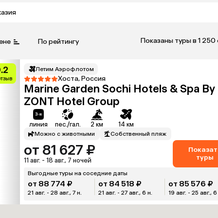
хазия
Показаны туры в 1 250
ене
По рейтингу
.2
Летим Аэрофлотом
Хоста, Россия
отзыв
Marine Garden Sochi Hotels & Spa By
ZONT Hotel Group
линия
пес./гал.
2 км
14 км
Можно с животными
Собственный пляж
от 81 627 ₽
Показат
туры
11 авг. - 18 авг., 7 ночей
Выгодные туры на соседние даты
от 88 774 ₽
от 84 518 ₽
от 85 576 ₽
21 авг. - 28 авг., 7 н.
21 авг. - 27 авг., 6 н.
19 авг. - 25 авг., 6