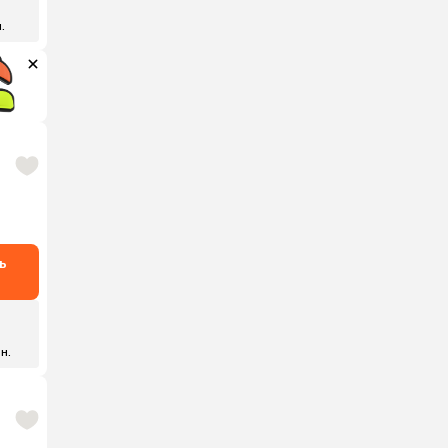
н.
ь
 н.