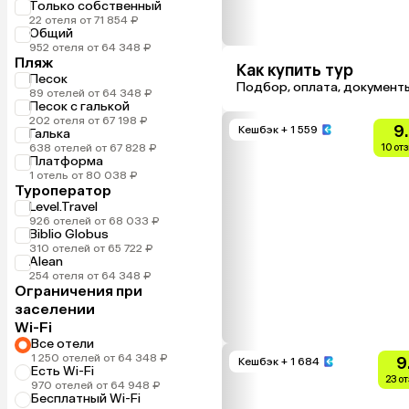
Только собственный
22 отеля от 71 854 ₽
Общий
952 отеля от 64 348 ₽
Пляж
Как купить тур
Песок
Подбор, оплата, документ
89 отелей от 64 348 ₽
Песок с галькой
202 отеля от 67 198 ₽
9
Кешбэк
+ 1 559
Галька
638 отелей от 67 828 ₽
10 от
Платформа
1 отель от 80 038 ₽
Туроператор
Level.Travel
926 отелей от 68 033 ₽
Biblio Globus
310 отелей от 65 722 ₽
Alean
254 отеля от 64 348 ₽
Ограничения при
заселении
Wi-Fi
Все отели
1 250 отелей от 64 348 ₽
9
Кешбэк
+ 1 684
Есть Wi-Fi
23 о
970 отелей от 64 948 ₽
Бесплатный Wi-Fi