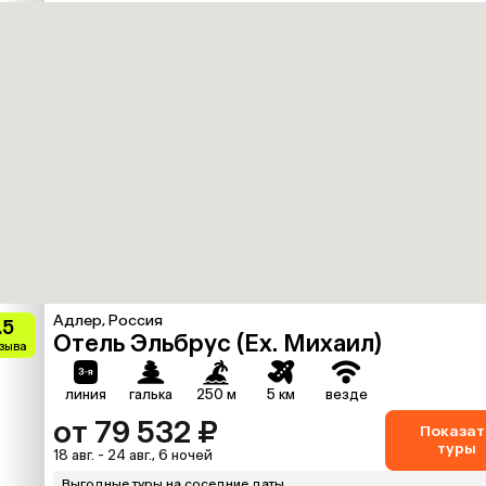
Адлер, Россия
.5
Отель Эльбрус (Ex. Михаил)
тзыва
линия
галька
250 м
5 км
везде
от 79 532 ₽
Показат
туры
18 авг. - 24 авг., 6 ночей
Выгодные туры на соседние даты