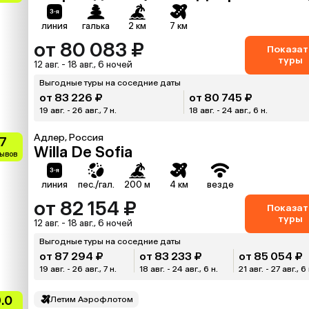
линия
галька
2 км
7 км
от 80 083 ₽
Показат
туры
12 авг. - 18 авг., 6 ночей
Выгодные туры на соседние даты
от 83 226 ₽
от 80 745 ₽
19 авг. - 26 авг., 7 н.
18 авг. - 24 авг., 6 н.
Адлер, Россия
.7
Willa De Sofia
зывов
линия
пес./гал.
200 м
4 км
везде
от 82 154 ₽
Показат
туры
12 авг. - 18 авг., 6 ночей
Выгодные туры на соседние даты
от 87 294 ₽
от 83 233 ₽
от 85 054 ₽
19 авг. - 26 авг., 7 н.
18 авг. - 24 авг., 6 н.
21 авг. - 27 авг., 6 
.0
Летим Аэрофлотом