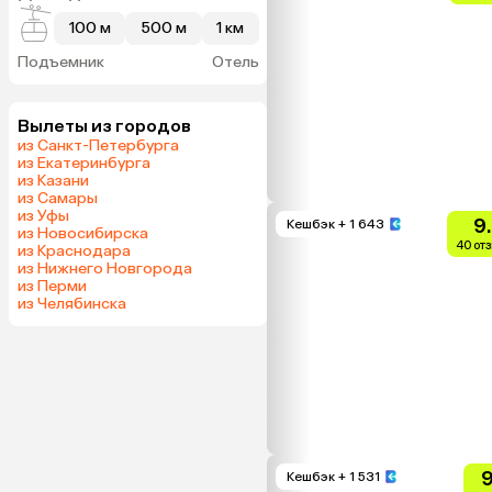
100 м
500 м
1 км
Подъемник
Отель
Вылеты из городов
из Санкт-Петербурга
из Екатеринбурга
из Казани
из Самары
из Уфы
9
Кешбэк
+ 1 643
из Новосибирска
40 от
из Краснодара
из Нижнего Новгорода
из Перми
из Челябинска
9
Кешбэк
+ 1 531