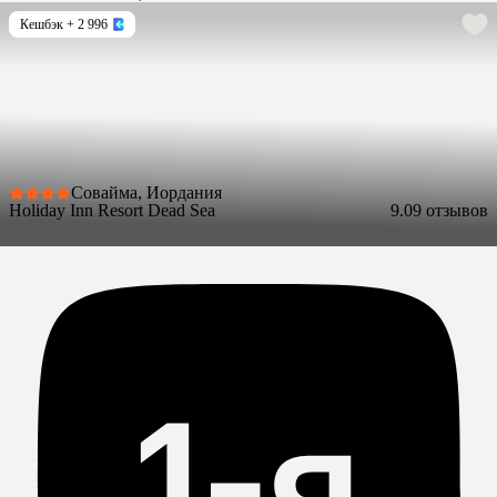
Кешбэк
+ 2 996
Совайма, Иордания
Holiday Inn Resort Dead Sea
9.0
9 отзывов