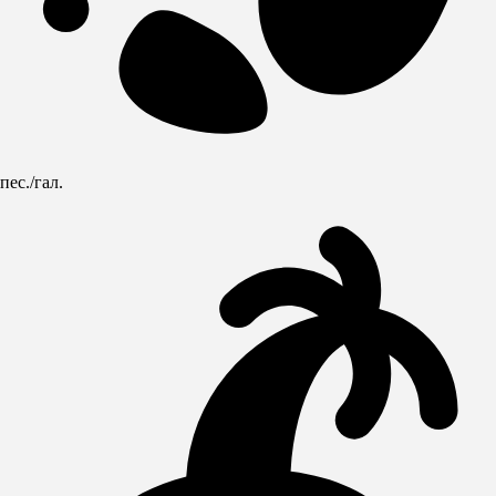
пес./гал.