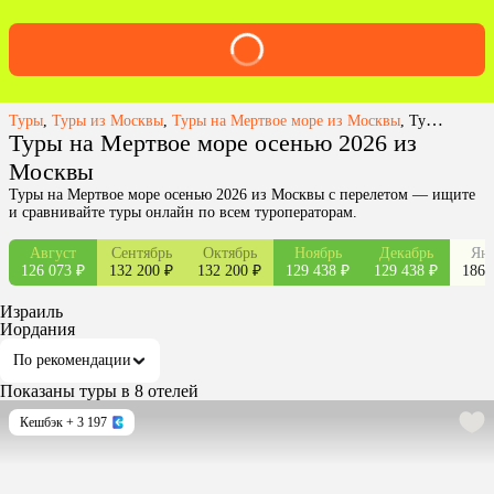
Туры
,
Туры из Москвы
,
Туры на Мертвое море из Москвы
,
Туры на Мертвое море осенью 2026 из Москвы
Туры на Мертвое море осенью 2026 из
Москвы
Туры на Мертвое море осенью 2026 из Москвы с перелетом — ищите
и сравнивайте туры онлайн по всем туроператорам.
Август
Сентябрь
Октябрь
Ноябрь
Декабрь
Янв
126 073 ₽
132 200 ₽
132 200 ₽
129 438 ₽
129 438 ₽
186 
Израиль
Иордания
По рекомендации
Показаны туры в 8 отелей
Кешбэк
+ 3 197