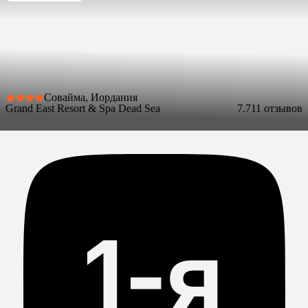
Совайма, Иордания
Grand East Resort & Spa Dead Sea
7.7
11 отзывов