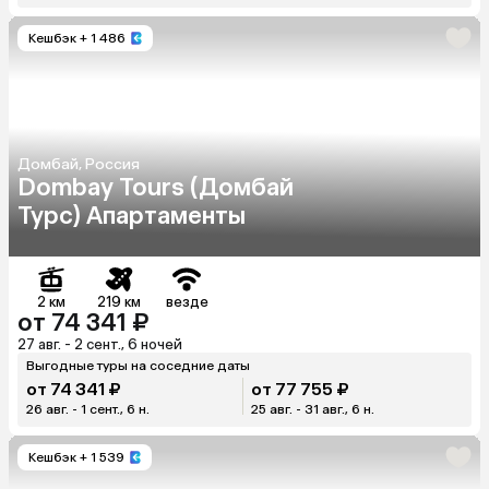
Кешбэк
+ 1 486
Домбай, Россия
Dombay Tours (Домбай
Турс) Апартаменты
2 км
219 км
везде
от 74 341 ₽
27 авг. - 2 сент., 6 ночей
Выгодные туры на соседние даты
от 74 341 ₽
от 77 755 ₽
26 авг. - 1 сент., 6 н.
25 авг. - 31 авг., 6 н.
Кешбэк
+ 1 539