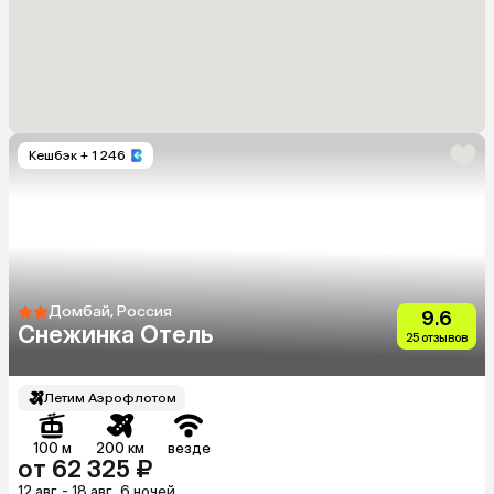
Кешбэк
+ 1 246
Домбай, Россия
9.6
Снежинка Отель
25 отзывов
Летим Аэрофлотом
100 м
200 км
везде
от 62 325 ₽
12 авг. - 18 авг., 6 ночей