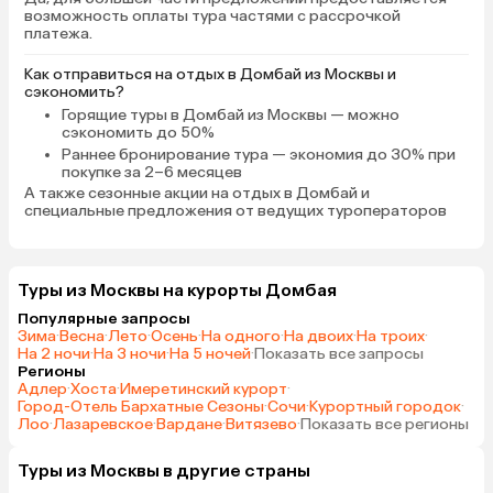
возможность оплаты тура частями с рассрочкой
платежа.
Как отправиться на отдых в Домбай из Москвы и
сэкономить?
Горящие туры в Домбай
из Москвы — можно
сэкономить до 50%
Раннее бронирование тура
— экономия до 30% при
покупке за 2–6 месяцев
А также
сезонные акции на отдых в Домбай
и
специальные предложения от ведущих туроператоров
Туры из Москвы на курорты Домбая
Популярные запросы
Зима
·
Весна
·
Лето
·
Осень
·
На одного
·
На двоих
·
На троих
·
На 2 ночи
·
На 3 ночи
·
На 5 ночей
·
Показать все запросы
Регионы
Адлер
·
Хоста
·
Имеретинский курорт
·
Город-Отель Бархатные Сезоны
·
Сочи
·
Курортный городок
·
Лоо
·
Лазаревское
·
Вардане
·
Витязево
·
Показать все регионы
Туры из Москвы в другие страны