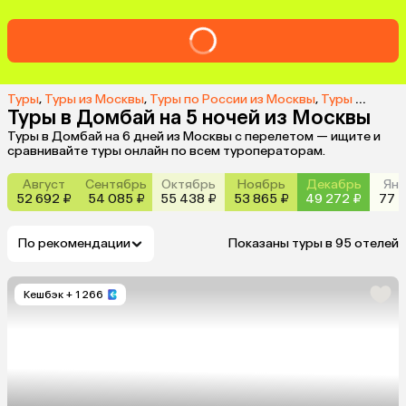
Туры
,
Туры из Москвы
,
Туры по России из Москвы
,
Туры в Домбай из Москвы
Туры в Домбай на 5 ночей из Москвы
Туры в Домбай на 6 дней из Москвы с перелетом — ищите и
сравнивайте туры онлайн по всем туроператорам.
Август
Сентябрь
Октябрь
Ноябрь
Декабрь
Янв
52 692 ₽
54 085 ₽
55 438 ₽
53 865 ₽
49 272 ₽
77 2
По рекомендации
Показаны туры в 95 отелей
Кешбэк
+ 1 266