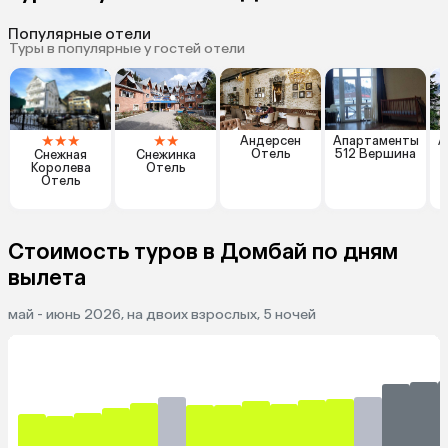
Популярные отели
Туры в популярные у гостей отели
★
★
★
★
★
Андерсен
Апартаменты
А
Отель
512 Вершина
Снежная
Снежинка
Королева
Отель
Отель
Стоимость туров в Домбай по дням
вылета
май - июнь 2026, на двоих взрослых, 5 ночей