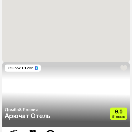
Кешбэк
+ 1 236
Домбай, Россия
9.5
Арючат Отель
51 отзыв