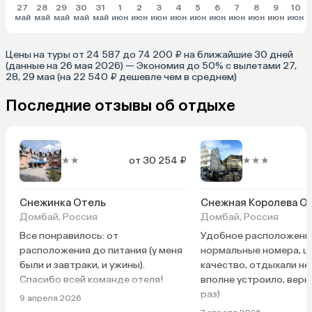
27
28
29
30
31
1
2
3
4
5
6
7
8
9
10
май
май
май
май
май
июн
июн
июн
июн
июн
июн
июн
июн
июн
июн
и
Цены на туры от 24 587 до 74 200 ₽ на ближайшие 30 дней
(данные на 26 мая 2026) — Экономия до 50% с вылетами 27,
28, 29 мая (на 22 540 ₽ дешевле чем в среднем)
Последние отзывы об отдыхе
★★
от 30 254 ₽
★★★
Снежинка Отель
Снежная Королева О
Домбай, Россия
Домбай, Россия
Все понравилось: от
Удобное расположени
расположения до питания (у меня
нормальные номера, ц
были и завтраки, и ужины).
качество, отдыхали не
Спасибо всей команде отеля!
вполне устроило, вер
раз)
9 апреля 2026