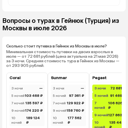
Вопросы о турах в Гейнюк (Турция) из
Москвы в июле 2026
Сколько стоит путевка в Гейнюк из Москвы в июле?
Минимальная стоимость путевки на двоих взрослых в
июле — от 72 681 рублей (цена актуальна на 21 мая 2026)
за 3 ночи. Средняя стоимость тура в Гейнюк из Москвы —
от 293 905 рублей.
Coral
Sunmar
Pegast
3 ночи
—
3 ночи
—
3 ночи
72 681 ₽
5 ночей
103 468 ₽
5 ночей
97 361 ₽
5 ночей
91 469 ₽
7 ночей
135 597 ₽
7 ночей
129 922 ₽
7
106 626
ночей
₽
9 ночей
174 220 ₽
9 ночей
158 760 ₽
9 ночей
127 863 ₽
10
189 124
10
177 562
ночей
₽
ночей
₽
10
135 441
ночей
₽