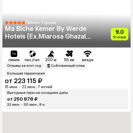
Гёйнюк, Турция
Ma Biche Kemer By Werde
9.0
Hotels (Ex.Miarosa Ghazal
51 отзыв
Resort)
линия
пес./гал.
200 м
55 км
везде
Отзывы за этот год
Собственный пляж
Большая территория
от 223 115 ₽
15 июн. - 22 июн., 7 ночей
Выгодные туры на соседние даты
от 250 878 ₽
22 июн. - 30 июн., 8 н.