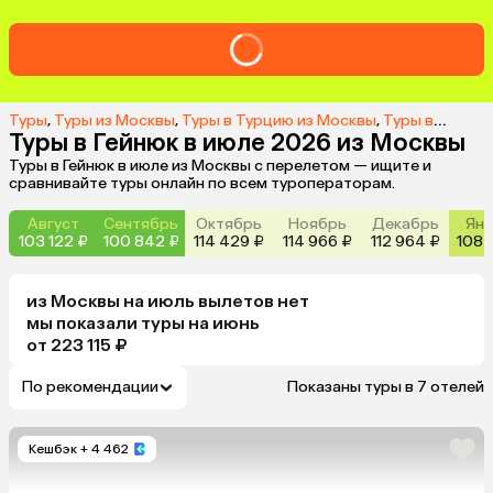
Туры
,
Туры из Москвы
,
Туры в Турцию из Москвы
,
Туры в Гёйнюк из Москвы
Туры в Гейнюк в июле 2026 из Москвы
Туры в Гейнюк в июле из Москвы с перелетом — ищите и
сравнивайте туры онлайн по всем туроператорам.
Август
Сентябрь
Октябрь
Ноябрь
Декабрь
Янв
103 122 ₽
100 842 ₽
114 429 ₽
114 966 ₽
112 964 ₽
108 
из
Москвы
на июль
вылетов нет
мы показали туры
на
июнь
от 223 115 ₽
По рекомендации
Показаны туры в 7 отелей
Кешбэк
+ 4 462