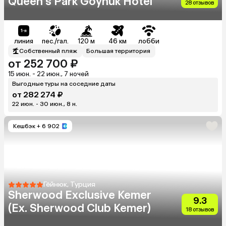
Queen's Park Goynuk Hotel
28 отзывов
линия
пес./гал.
120 м
46 км
лобби
Собственный пляж
Большая территория
от 252 700 ₽
15 июн. - 22 июн., 7 ночей
Выгодные туры на соседние даты
от 282 274 ₽
22 июн. - 30 июн., 8 н.
Кешбэк
+ 6 902
Гёйнюк, Турция
Sherwood Exclusive Kemer
9.3
(Ex. Sherwood Club Kemer)
18 отзывов