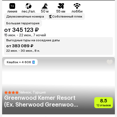
линия
пес./гал.
50 м
55 км
лобби
Двухкомнатные номера
Собственный пляж
Большая территория
от 345 123 ₽
15 июн. - 22 июн., 7 ночей
Выгодные туры на соседние даты
от 383 089 ₽
22 июн. - 30 июн., 8 н.
Кешбэк
+ 4 606
Гёйнюк, Турция
Greenwood Kemer Resort
8.5
(Ex. Sherwood Greenwood
12 отзывов
Resort Hotel)