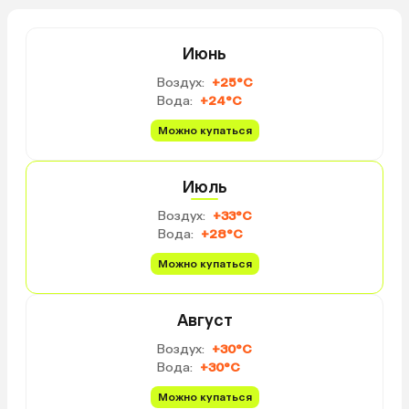
— очень уставший фитнес-зал, но
это нисколько не испортило
впечатление от отдыха.
Июнь
Воздух:
+25°C
Вода:
+24°C
Можно купаться
Июль
Воздух:
+33°C
Вода:
+28°C
Можно купаться
Август
Воздух:
+30°C
Вода:
+30°C
Можно купаться