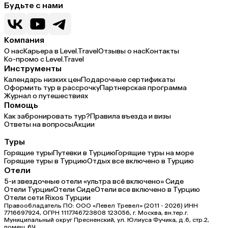
Будьте с нами
Компания
О нас
Карьера в Level.Travel
Отзывы о нас
Контакты
Ко-промо с Level.Travel
Инструменты
Календарь низких цен
Подарочные сертификаты
Оформить тур в рассрочку
Партнерская программа
Журнал о путешествиях
Помощь
Как забронировать тур?
Правила въезда и визы
Ответы на вопросы
Акции
Туры
Горящие туры
Путевки в Турцию
Горящие туры на море
Горящие туры в Турцию
Отдых все включено в Турцию
Отели
5-и звездочные отели «ультра всё включено» Сиде
Отели Турции
Отели Сиде
Отели все включено в Турцию
Отели сети Rixos Турции
Правообладатель ПО: ООО «Левел Тревел» (2011 - 2026) ИНН
7716697924, ОГРН 1117746723808 123056, г. Москва, вн.тер.г.
Муниципальный округ Пресненский, ул. Юлиуса Фучика, д.6, стр.2,
помещ.6Ч