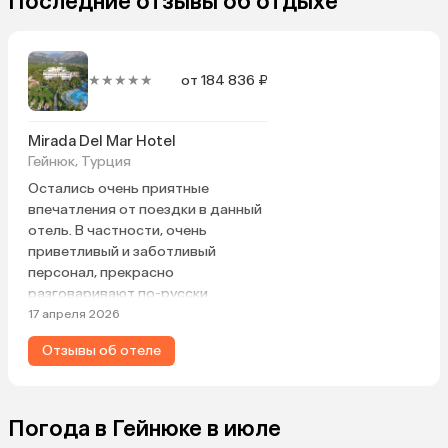
Последние отзывы об отдыхе
★★★★★
от 184 836 ₽
Mirada Del Mar Hotel
Гейнюк, Турция
Остались очень приятные
впечатления от поездки в данный
отель. В частности, очень
приветливый и заботливый
персонал, прекрасно
разговаривают по-русски.
Вкусная и разнообразная еда,
17 апреля 2026
везде чистота. Качественная
Отзывы об отеле
уборка. Ухоженная зеленая
территория. Очень понравилась
зона лобби на 2 этажах — новая
красивая мебель, много мест,
Погода в Гейнюке в июле
рядом бар. Единственный момент