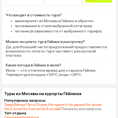
Что входит в стоимость тура?
авиаперелет из Москвы в Гейнюк и обратно
проживание в отеле выбранной категории
питание (в зависимости от выбранного тарифа)
Можно ли купить тур в Гейнюк в рассрочку?
Да, для большей части предложений предоставляется
возможность оплаты тура частями с рассрочкой
платежа.
Какая погода в Гейнюк в июле?
Июль — это отличное время для отдыха в Гейнюк.
Температура воздуха +33°C, воды +28°C.
Туры из Москвы на курорты Гёйнюка
Популярные запросы
Зима
·
Весна
·
Лето
·
Осень
·
На одного
·
На двоих
·
На троих
·
На 2 ночи
·
На 3 ночи
·
На 5 ночей
·
Показать все запросы
Тип отдыха
Средиземноморье