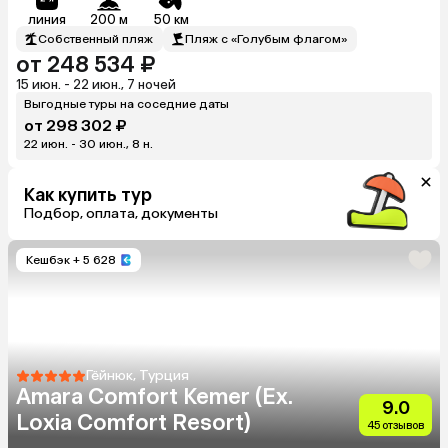
линия
200 м
50 км
Собственный пляж
Пляж с «Голубым флагом»
от 248 534 ₽
15 июн. - 22 июн., 7 ночей
Выгодные туры на соседние даты
от 298 302 ₽
22 июн. - 30 июн., 8 н.
Как купить тур
Подбор, оплата, документы
Кешбэк
+ 5 628
Гёйнюк, Турция
Amara Comfort Kemer (Ex.
9.0
Loxia Comfort Resort)
45 отзывов