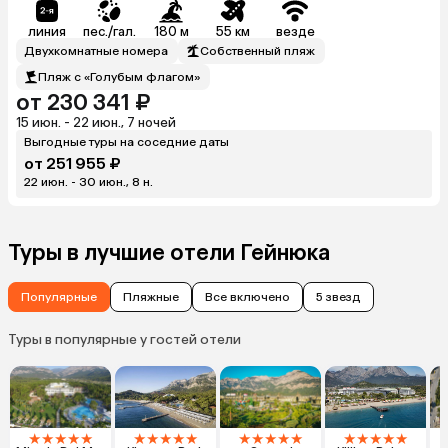
линия
пес./гал.
180 м
55 км
везде
Двухкомнатные номера
Собственный пляж
Пляж с «Голубым флагом»
от 230 341 ₽
15 июн. - 22 июн., 7 ночей
Выгодные туры на соседние даты
от 251 955 ₽
22 июн. - 30 июн., 8 н.
Туры в лучшие отели Гейнюка
Популярные
Пляжные
Все включено
5 звезд
Туры в популярные у гостей отели
★
★
★
★
★
★
★
★
★
★
★
★
★
★
★
★
★
★
★
★