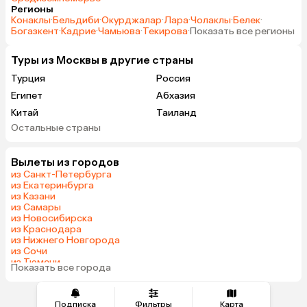
Регионы
Конаклы
·
Бельдиби
·
Окурджалар
·
Лара
·
Чолаклы
·
Белек
·
Богазкент
·
Кадрие
·
Чамьюва
·
Текирова
·
Показать все регионы
Туры из Москвы в другие страны
Турция
Россия
Египет
Абхазия
Китай
Таиланд
Остальные страны
Вьетнам
ОАЭ
Мальдивы
Тунис
Вылеты из городов
Грузия
Танзания
из Санкт-Петербурга
Индонезия
Беларусь
из Екатеринбурга
из Казани
Армения
Сейшелы
из Самары
Шри-Ланка
Казахстан
из Новосибирска
из Краснодара
Азербайджан
Узбекистан
из Нижнего Новгорода
Черногория
Маврикий
из Сочи
из Тюмени
Япония
Индия
Показать все города
из Челябинска
Сербия
Марокко
Катар
Кипр
Подписка
Фильтры
Карта