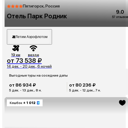
Пятигорск, Россия
9.0
Отель Парк Родник
57 отзывов
Летим Аэрофлотом
19 км
везде
от 73 538 ₽
14 дек. - 20 дек., 6 ночей
Выгодные туры на соседние даты
от 86 934 ₽
от 80 236 ₽
5 дек. - 13 дек., 8 н.
5 дек. - 12 дек., 7 н.
Кешбэк
+ 1 012