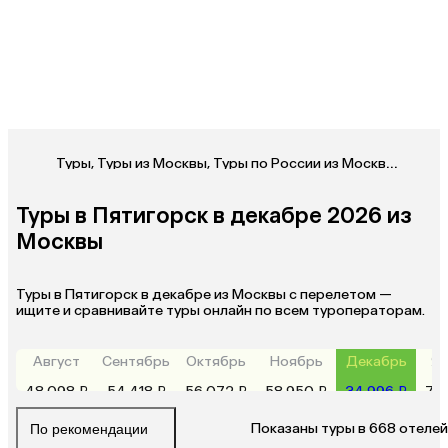
Туры
,
Туры из Москвы
,
Туры по России из Москвы
,
Туры в
Туры в Пятигорск в декабре 2026 из
Москвы
Туры в Пятигорск в декабре из Москвы с перелетом —
ищите и сравнивайте туры онлайн по всем туроператорам.
Август
Сентябрь
Октябрь
Ноябрь
Декабрь
Ян
48 098 ₽
54 418 ₽
56 072 ₽
58 950 ₽
34 996 ₽
79
Показаны туры в 668 отелей
По рекомендации