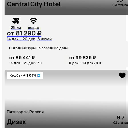
9.7
Central City Hotel
123 отзыва
28 км
везде
от 81 290 ₽
14 дек. - 20 дек., 6 ночей
Выгодные туры на соседние даты
от 86 441 ₽
от 99 836 ₽
14 дек. - 21 дек., 7 н.
5 дек. - 13 дек., 8 н.
Кешбэк
+ 1 074
Пятигорск, Россия
9.7
Дизак
62 отзыва