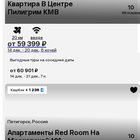
Квартира В Центре
10
Пилигрим КМВ
66 отзывов
20 км
везде
от 59 399 ₽
14 дек. - 20 дек., 6 ночей
Выгодные туры на соседние даты
от 60 901 ₽
14 дек. - 21 дек., 7 н.
Кешбэк
+ 1 236
Пятигорск, Россия
Апартаменты Red Room На
10