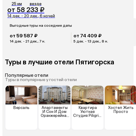
25 км
везде
от 58 233 ₽
14 дек. - 20 дек., 6 ночей
Выгодные туры на соседние даты
от 59 587 ₽
от 74 409 ₽
14 дек. - 21 дек., 7 н.
5 дек. - 13 дек., 8 н.
Туры в лучшие отели Пятигорска
Популярные отели
Туры в популярные у гостей отели
Версаль
Апартаменты
Квартира
Хостел Жить
И Сон И Дом
Уютная
Просто
Оранжерейная
Студия Piligrim
21/3
Kmv