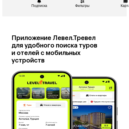
Подписка
Фильтры
Карт
Катар
Кипр
Южная Корея
Малайзия
Оман
Филиппины
Киргизия
Иордания
Приложение Левел.Тревел
Израиль
Гонконг
для удобного поиска туров
Венесуэла
Саудовская Аравия
и отелей с мобильных
Бахрейн
Куба
устройств
Греция
Таджикистан
Италия
Испания
Венгрия
Болгария