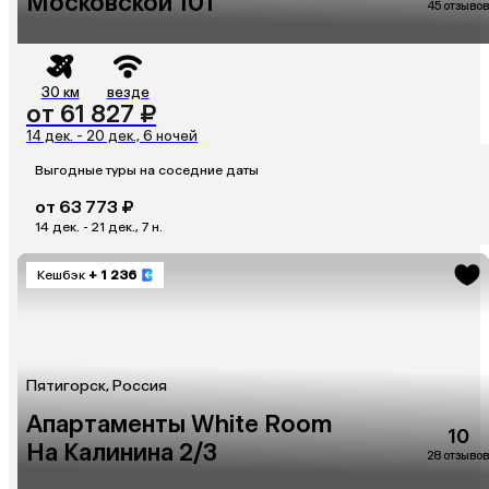
Московской 101
45 отзывов
30 км
везде
от 61 827 ₽
14 дек. - 20 дек., 6 ночей
Выгодные туры на соседние даты
от 63 773 ₽
14 дек. - 21 дек., 7 н.
Кешбэк
+ 1 236
Пятигорск, Россия
Апартаменты White Room
10
На Калинина 2/3
28 отзывов