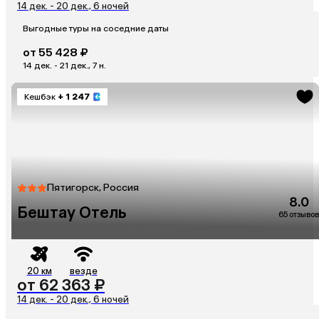
14 дек. - 20 дек., 6 ночей
Выгодные туры на соседние даты
от 55 428 ₽
14 дек. - 21 дек., 7 н.
Кешбэк
+ 1 247
Пятигорск, Россия
8.0
Бештау Отель
65 отзывов
20 км
везде
от 62 363 ₽
14 дек. - 20 дек., 6 ночей