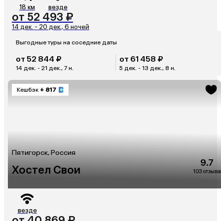
18 км
везде
от 52 493 ₽
14 дек. - 20 дек., 6 ночей
Выгодные туры на соседние даты
от 52 844 ₽
от 61 458 ₽
14 дек. - 21 дек., 7 н.
5 дек. - 13 дек., 8 н.
Кешбэк
+ 817
Пятигорск, Россия
9.7
Хостел Свои
103 отзыва
везде
от 40 869 ₽