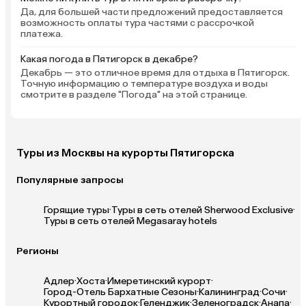
Да, для большей части предложений предоставляется
возможность оплаты тура частями с рассрочкой
платежа.
Какая погода в Пятигорск в декабре?
Декабрь — это отличное время для отдыха в Пятигорск.
Точную информацию о температуре воздуха и воды
смотрите в разделе "Погода" на этой странице.
Туры из Москвы на курорты Пятигорска
Популярные запросы
Горящие туры
·
Туры в сеть отелей Sherwood Exclusive
·
Туры в сеть отелей Megasaray hotels
Регионы
Адлер
·
Хоста
·
Имеретинский курорт
·
Город-Отель Бархатные Сезоны
·
Калининград
·
Сочи
·
Курортный городок
·
Геленджик
·
Зеленоградск
·
Анапа
·