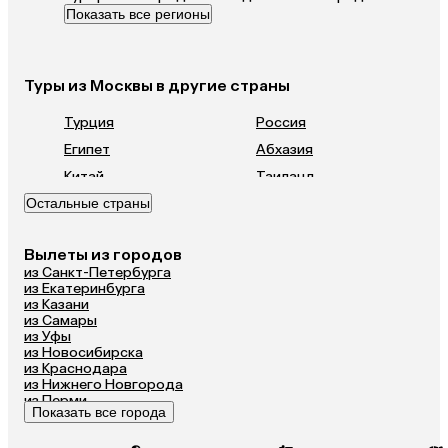
Показать все регионы
Туры из Москвы в другие страны
Турция
Россия
Египет
Абхазия
Китай
Таиланд
Остальные страны
Вьетнам
ОАЭ
Мальдивы
Тунис
Вылеты из городов
Грузия
Танзания
из Санкт-Петербурга
Индонезия
Беларусь
из Екатеринбурга
из Казани
Армения
Сейшелы
из Самары
из Уфы
Шри-Ланка
Казахстан
из Новосибирска
Азербайджан
Узбекистан
из Краснодара
из Нижнего Новгорода
Черногория
Маврикий
из Перми
Показать все города
из Сочи
Япония
Индия
Сербия
Марокко