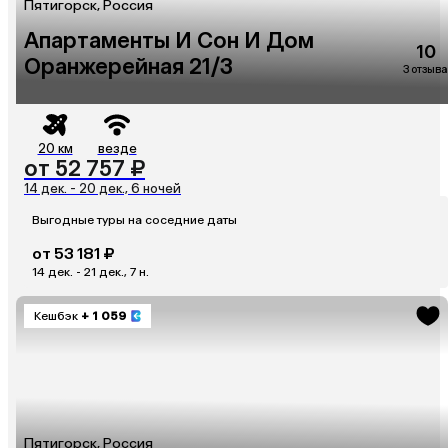
Пятигорск, Россия
Апартаменты И Сон И Дом
10
Оранжерейная 21/3
3 отзыва
20 км
везде
от 52 757 ₽
14 дек. - 20 дек., 6 ночей
Выгодные туры на соседние даты
от 53 181 ₽
14 дек. - 21 дек., 7 н.
Кешбэк
+ 1 059
Пятигорск, Россия