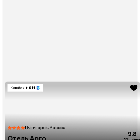
Кешбэк
+ 911
Пятигорск, Россия
9.8
Отель Арго
52 отзыва