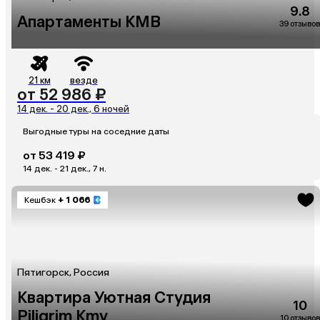
9.8
Апартаменты КМВ
39 отзывов
21 км
везде
от 52 986 ₽
14 дек. - 20 дек., 6 ночей
Выгодные туры на соседние даты
от 53 419 ₽
14 дек. - 21 дек., 7 н.
Кешбэк
+ 1 066
Пятигорск, Россия
Квартира Уютная Студия
10
Piligrim Kmv
10 отзывов