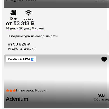
19 км
везде
от 53 313 ₽
14 дек. - 20 дек., 6 ночей
Выгодные туры на соседние даты
от 53 829 ₽
14 дек. - 21 дек., 7 н.
Кешбэк
+ 1 174
Пятигорск, Россия
9.8
Adenium
236 отзывов