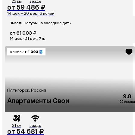
25 км
везде
от 59 486 ₽
14 дек. - 20 дек., 6 ночей
Выгодные туры на соседние даты
от 61 003 ₽
14 дек. - 21 дек., 7 н.
Кешбэк
+ 1 093
Пятигорск, Россия
9.8
Апартаменты Свои
62 отзыва
21 км
везде
от 54 681 ₽