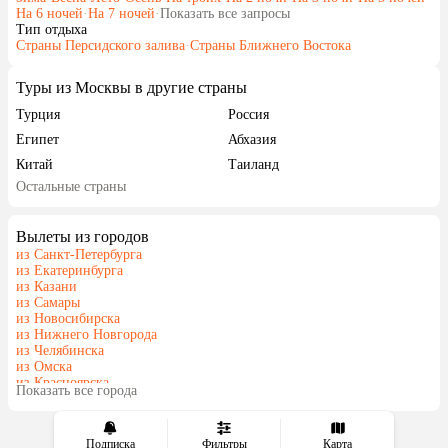
На 6 ночей
·
На 7 ночей
·
Показать все запросы
Тип отдыха
Страны Персидского залива
·
Страны Ближнего Востока
Туры из Москвы в другие страны
Турция
Россия
Египет
Абхазия
Китай
Таиланд
Остальные страны
Вьетнам
ОАЭ
Мальдивы
Танзания
Вылеты из городов
Индонезия
Сейшелы
из Санкт-Петербурга
Шри-Ланка
Маврикий
из Екатеринбурга
из Казани
Индия
Кипр
из Самары
Марокко
Малайзия
из Новосибирска
из Нижнего Новгорода
Оман
Гонконг
из Челябинска
Венесуэла
Бахрейн
из Омска
из Красноярска
Куба
Показать все города
из Волгограда
Подписка
Фильтры
Карта