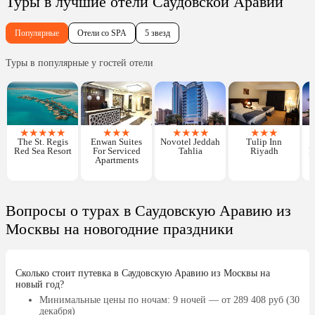
Туры в лучшие отели Саудовской Аравии
Популярные
Отели со SPA
5 звезд
Туры в популярные у гостей отели
★
★
★
★
★
★
★
★
★
★
★
★
★
★
★
The St. Regis
Enwan Suites
Novotel Jeddah
Tulip Inn
Red Sea Resort
For Serviced
Tahlia
Riyadh
R
Apartments
Вопросы о турах в Саудовскую Аравию из
Москвы на новогодние праздники
Сколько стоит путевка в Саудовскую Аравию из Москвы на
новый год?
Минимальные цены по ночам
: 9 ночей — от 289 408 руб (30
декабря)