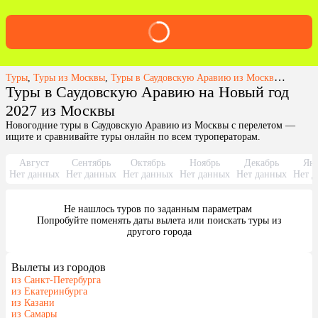
Туры
,
Туры из Москвы
,
Туры в Саудовскую Аравию из Москвы
,
Туры в
Туры в Саудовскую Аравию на Новый год
2027 из Москвы
Новогодние туры в Саудовскую Аравию из Москвы с перелетом —
ищите и сравнивайте туры онлайн по всем туроператорам.
Август
Сентябрь
Октябрь
Ноябрь
Декабрь
Янв
Нет данных
Нет данных
Нет данных
Нет данных
Нет данных
Нет д
Не нашлось туров по заданным параметрам 

 Попробуйте поменять даты вылета или поискать туры из 
другого города
Вылеты из городов
из Санкт-Петербурга
из Екатеринбурга
из Казани
из Самары