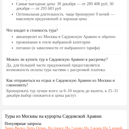
Самые выгодные даты
: 30 декабря — от 289 408 руб; 30
декабря — от 293 683 руб
Оптимальная длительность
: чаще бронируют 9 ночей —
максимум предложений и хорошая цена
Что входит в стоимость тура?
авиаперелет из Москвы в Саудовскую Аравию и обратно
проживание в отеле выбранной категории
питание (в зависимости от выбранного тарифа)
Можно ли купить тур в Саудовскую Аравию в рассрочку?
Да, для большей части предложений предоставляется
возможность оплаты тура частями с рассрочкой платежа.
Как отправиться на отдых в Саудовскую Аравию из Москвы и
сэкономить?
Бронировать тур лучше всего за 6–10 недель до вылета; к 25–31
декабря выбор снижается и цены растут.
Туры из Москвы на курорты Саудовской Аравии
Популярные запросы
Зима
·
Весна
·
Лето
·
Осень
·
На троих
·
На 2 ночи
·
На 3 ночи
·
На 5 ночей
·