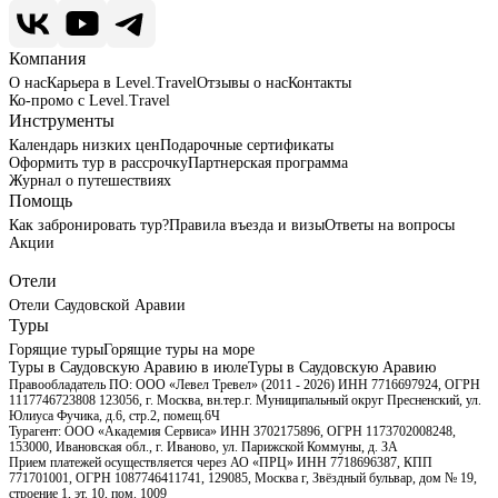
Компания
О нас
Карьера в Level.Travel
Отзывы о нас
Контакты
Ко-промо с Level.Travel
Инструменты
Календарь низких цен
Подарочные сертификаты
Оформить тур в рассрочку
Партнерская программа
Журнал о путешествиях
Помощь
Как забронировать тур?
Правила въезда и визы
Ответы на вопросы
Акции
Отели
Отели Саудовской Аравии
Туры
Горящие туры
Горящие туры на море
Туры в Саудовскую Аравию в июле
Туры в Саудовскую Аравию
Правообладатель ПО: ООО «Левел Тревел» (2011 - 2026) ИНН 7716697924, ОГРН
1117746723808 123056, г. Москва, вн.тер.г. Муниципальный округ Пресненский, ул.
Юлиуса Фучика, д.6, стр.2, помещ.6Ч
Турагент: ООО «Академия Сервиса» ИНН 3702175896, ОГРН 1173702008248,
153000, Ивановская обл., г. Иваново, ул. Парижской Коммуны, д. ЗА
Прием платежей осуществляется через АО «ПРЦ» ИНН 7718696387, КПП
771701001, ОГРН 1087746411741, 129085, Москва г, Звёздный бульвар, дом № 19,
строение 1, эт. 10, пом. 1009