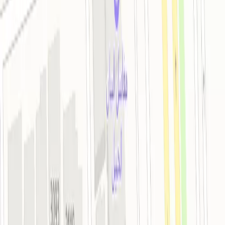
Территория
Камерa хранения, Wi-fi бесплатно, Химчистка и
прачечная платно, Парковка
Подробнее
Развлечения