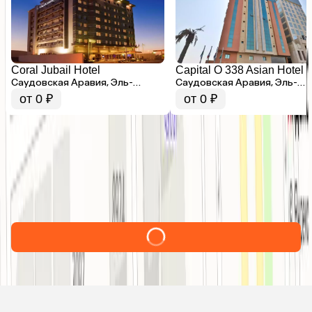
Coral Jubail Hotel
Capital O 338 Asian Hotel
Саудовская Аравия, Эль-
Саудовская Аравия, Эль-
Джубайль
Джубайль
от 0 ₽
от 0 ₽
Enwan Suites For Serviced Apartments
Расположен: в Эль-Джубайле, в 103 км от аэропорта
Король Фахид. Состоит из одного здания. Всего 37
номеров. Пляж: общественный песчаный пляж в 200 м от
отеля, вторая береговая линия через дорогу. Адрес: King
Abdulaziz Road, Эль-Джубайль. Заселение с 12:00 Выезд до
15:00