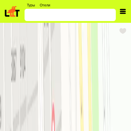
Туры
Отели
Саудовская Аравия
,
Эль-Джубайль
,
Тур в Enwan Suites For Serviced Apartments
Enwan Suites For Serviced Apartments
Отель с уютными номерами в шаговой
доступности от пляжа в городе Эль-Джубайль.
Поделиться
8.0
1
/
73
Об отеле Enwan Suites For Serviced Apartments
Бесплатный Wi-Fi
На всей территории отеля и в
номерах
Песчаный пляж
Пляж с пологим входом в море и
теплым мягким песком
Вторая линия
До пляжа всего 200 м