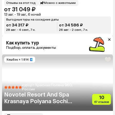
Отзывы за этот год
Можно с животными
от 31 049 ₽
13 авг. - 19 авг., 6 ночей
Выгодные туры на соседние даты
от 34 317 ₽
от 34 586 ₽
28 авг. - 4 сент., 7 н.
26 авг. - 2 сент., 7 н.
Как купить тур
Подбор, оплата, документы
Кешбэк
+ 1 814
курорт Красная Поляна 960,
Россия
Novotel Resort And Spa
10
Krasnaya Polyana Sochi
67 отзывов
(Бывш. Горки Отель)