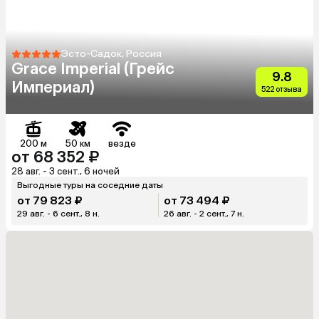
Эсто-Садок, Россия
Grace Imperial (Грейс
9.8
Империал)
522 отзыва
200 м
50 км
везде
от 68 352 ₽
28 авг. - 3 сент., 6 ночей
Выгодные туры на соседние даты
от 79 823 ₽
от 73 494 ₽
29 авг. - 6 сент., 8 н.
26 авг. - 2 сент., 7 н.