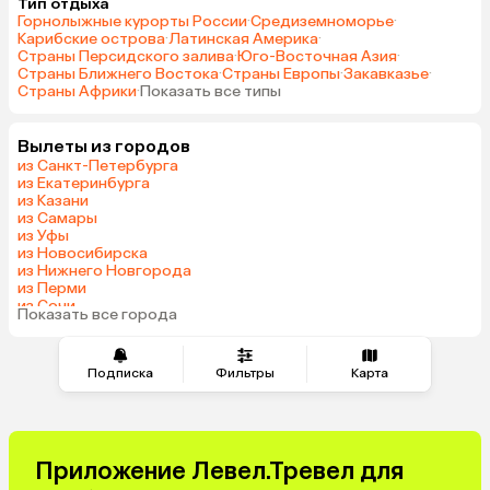
Тип отдыха
Горнолыжные курорты России
·
Средиземноморье
·
Карибские острова
·
Латинская Америка
·
Страны Персидского залива
·
Юго-Восточная Азия
·
Страны Ближнего Востока
·
Страны Европы
·
Закавказье
·
Страны Африки
·
Показать все типы
Вылеты из городов
из Санкт-Петербурга
из Екатеринбурга
из Казани
из Самары
из Уфы
из Новосибирска
из Нижнего Новгорода
из Перми
из Сочи
Показать все города
из Челябинска
Подписка
Фильтры
Карта
Приложение Левел.Тревел для