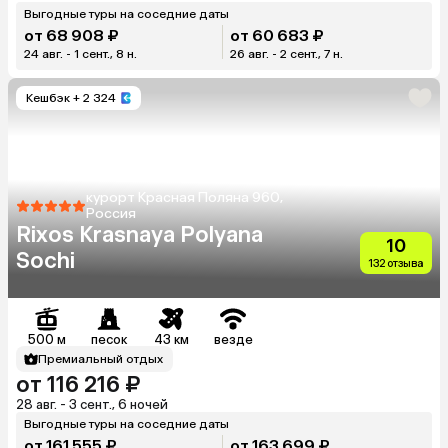
Выгодные туры на соседние даты
от 68 908 ₽
от 60 683 ₽
24 авг. - 1 сент., 8 н.
26 авг. - 2 сент., 7 н.
Кешбэк
+ 2 324
курорт Красная Поляна 960,
Россия
Rixos Krasnaya Polyana
10
Sochi
132 отзыва
500 м
песок
43 км
везде
Премиальный отдых
от 116 216 ₽
28 авг. - 3 сент., 6 ночей
Выгодные туры на соседние даты
от 161 555 ₽
от 163 699 ₽