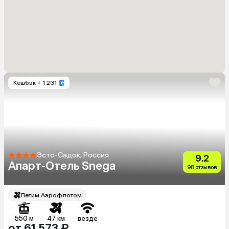
Кешбэк
+ 1 231
Эсто-Садок, Россия
9.2
Апарт-Отель Snega
98 отзывов
Летим Аэрофлотом
550 м
47 км
везде
от 61 573 ₽