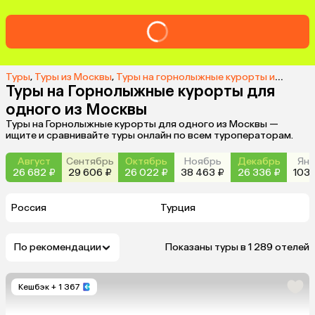
Туры
,
Туры из Москвы
,
Туры на горнолыжные курорты из Москвы
Туры на Горнолыжные курорты для
одного из Москвы
Туры на Горнолыжные курорты для одного из Москвы —
ищите и сравнивайте туры онлайн по всем туроператорам.
Август
Сентябрь
Октябрь
Ноябрь
Декабрь
Янв
26 682 ₽
29 606 ₽
26 022 ₽
38 463 ₽
26 336 ₽
103 
Россия
Турция
По рекомендации
Показаны туры в 1 289 отелей
Кешбэк
+ 1 367