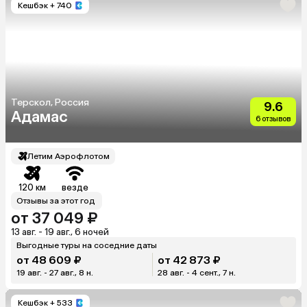
Кешбэк
+ 740
Терскол, Россия
9.6
Адамас
6 отзывов
Летим Аэрофлотом
120 км
везде
Отзывы за этот год
от 37 049 ₽
13 авг. - 19 авг., 6 ночей
Выгодные туры на соседние даты
от 48 609 ₽
от 42 873 ₽
19 авг. - 27 авг., 8 н.
28 авг. - 4 сент., 7 н.
Кешбэк
+ 533