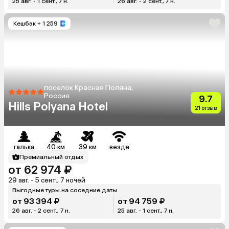
25 авг. - 1 сент., 7 н.
26 авг. - 2 сент., 7 н.
Кешбэк
+ 1 259
поселок Красная Поляна,
Россия
9.7
Hills Polyana Hotel
21 отзыв
галька
40 км
39 км
везде
Премиальный отдых
от 62 974 ₽
29 авг. - 5 сент., 7 ночей
Выгодные туры на соседние даты
от 93 394 ₽
от 94 759 ₽
26 авг. - 2 сент., 7 н.
25 авг. - 1 сент., 7 н.