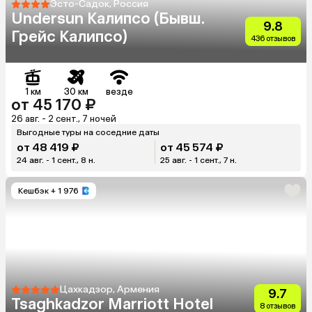
Эсто-Садок, Россия
Undersun Калипсо (Бывш.
9.8
Грейс Калипсо)
436 отзывов
1 км
30 км
везде
от 45 170 ₽
26 авг. - 2 сент., 7 ночей
Выгодные туры на соседние даты
от 48 419 ₽
от 45 574 ₽
24 авг. - 1 сент., 8 н.
25 авг. - 1 сент., 7 н.
Кешбэк
+ 1 976
Цахкадзор, Армения
9.7
Tsaghkadzor Marriott Hotel
8 отзывов