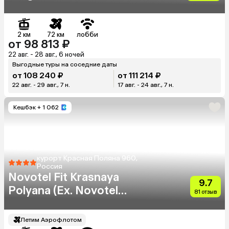
2 км
72 км
лобби
от 98 813 ₽
22 авг. - 28 авг., 6 ночей
Выгодные туры на соседние даты
от 108 240 ₽
от 111 214 ₽
22 авг. - 29 авг., 7 н.
17 авг. - 24 авг., 7 н.
Кешбэк
+ 1 062
курорт Красная Поляна 960,
Россия
Novotel Fit Krasnaya
9.7
Polyana (Ex. Novotel
81 отзыв
Congress)
Летим Аэрофлотом