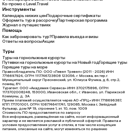
Ко-промо с Level.Travel
Инструменты
Календарь низких цен
Подарочные сертификаты
Оформить тур в рассрочку
Партнерская программа
Журнал о путешествиях
Помощь
Как забронировать тур?
Правила въезда и визы
Ответы на вопросы
Акции
Туры
Туры на горнолыжные курорты
Путевки на горнолыжные курорты на Новый год
Горящие туры
Горящие туры на море
Правообладатель ПО: ООО «Левел Тревел» (2011 - 2026) ИНН
7716697924, ОГРН 1117746723808 123056, г. Москва, вн.тер.г.
Муниципальный округ Пресненский, ул. Юлиуса Фучика, д.6, стр.2,
помещ.6Ч
Турагент: ООО «Академия Сервиса» ИНН 3702175896, ОГРН
1173702008248, 153000, Ивановская обл., г. Иваново, ул. Парижской
Коммуны, д. ЗА
Прием платежей осуществляется через АО «ПРЦ» ИНН 7718696387,
КПП 771701001, ОГРН 1087746411741, 129085, Москва г, Звёздный
бульвар, дом № 19, строение 1, эт. 10, пом. 1009
Стоимость ПО предоставляется по запросу
Вся информация, размещённая на сайте, носит информационный
характер и не является рекламой и публичной офертой. Правила и
условия предоставления услуг в отелях, в том числе концепция
питания, описанные на сайте, могут изменяться по решению