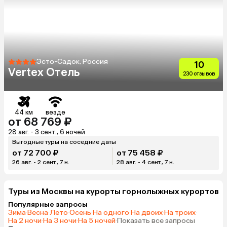
Эсто-Садок, Россия
10
Vertex Отель
230 отзывов
44 км
везде
от 68 769 ₽
28 авг. - 3 сент., 6 ночей
Выгодные туры на соседние даты
от 72 700 ₽
от 75 458 ₽
26 авг. - 2 сент., 7 н.
28 авг. - 4 сент., 7 н.
Туры из Москвы на курорты горнолыжных курортов
Популярные запросы
Зима
·
Весна
·
Лето
·
Осень
·
На одного
·
На двоих
·
На троих
·
На 2 ночи
·
На 3 ночи
·
На 5 ночей
·
Показать все запросы