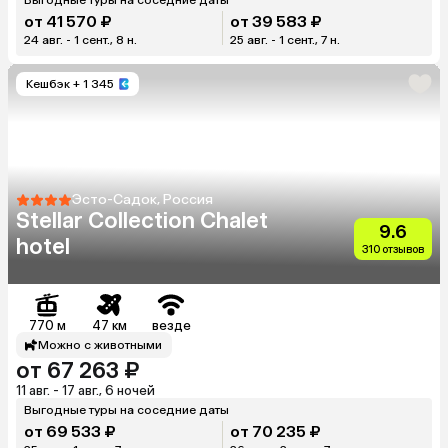
от 41 570 ₽
от 39 583 ₽
24 авг. - 1 сент., 8 н.
25 авг. - 1 сент., 7 н.
Кешбэк
+ 1 345
Эсто-Садок, Россия
Stellar Collection Chalet
9.6
hotel
310 отзывов
770 м
47 км
везде
Можно с животными
от 67 263 ₽
11 авг. - 17 авг., 6 ночей
Выгодные туры на соседние даты
от 69 533 ₽
от 70 235 ₽