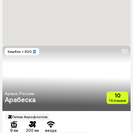
Кешбэк
+ 620
Архыз, Россия
10
Арабеска
76 отзывов
Летим Аэрофлотом
9 км
200 км
везде