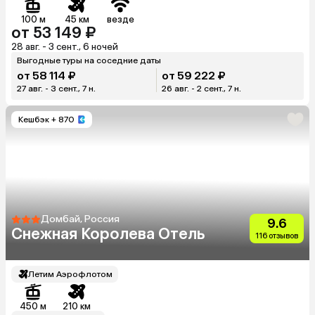
100 м
45 км
везде
от 53 149 ₽
28 авг. - 3 сент., 6 ночей
Выгодные туры на соседние даты
от 58 114 ₽
от 59 222 ₽
27 авг. - 3 сент., 7 н.
26 авг. - 2 сент., 7 н.
Кешбэк
+ 870
Домбай, Россия
9.6
Снежная Королева Отель
116 отзывов
Летим Аэрофлотом
450 м
210 км