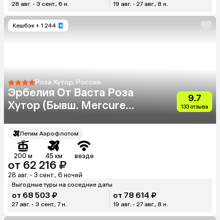
28 авг. - 3 сент., 6 н.
19 авг. - 27 авг., 8 н.
Кешбэк
+ 1 244
Роза Хутор, Россия
Эрбелия От Васта Роза
9.7
Хутор (Бывш. Mercure
133 отзыва
Rosa Khutor)
Летим Аэрофлотом
200 м
45 км
везде
от 62 216 ₽
28 авг. - 3 сент., 6 ночей
Выгодные туры на соседние даты
от 68 503 ₽
от 78 614 ₽
27 авг. - 3 сент., 7 н.
19 авг. - 27 авг., 8 н.