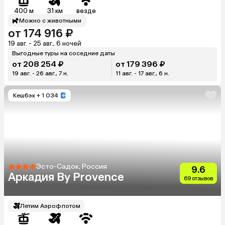
400 м
31 км
везде
Можно с животными
от 174 916 ₽
19 авг. - 25 авг., 6 ночей
Выгодные туры на соседние даты
от 208 254 ₽
от 179 396 ₽
19 авг. - 26 авг., 7 н.
11 авг. - 17 авг., 6 н.
Кешбэк
+ 1 034
Эсто-Садок, Россия
9.6
Аркадия By Provence
69 отзывов
Летим Аэрофлотом