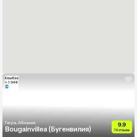
Кешбэк
+ 1 349
Гагра, Абхазия
9.9
Bougainvillea (Бугенвилия)
74 отзыва