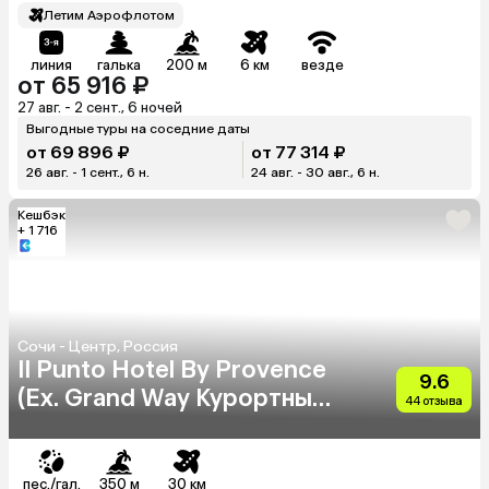
Летим Аэрофлотом
линия
галька
200 м
6 км
везде
от 65 916 ₽
27 авг. - 2 сент., 6 ночей
Выгодные туры на соседние даты
от 69 896 ₽
от 77 314 ₽
26 авг. - 1 сент., 6 н.
24 авг. - 30 авг., 6 н.
Кешбэк
+ 1 716
Сочи - Центр, Россия
Il Punto Hotel By Provence
9.6
(Ex. Grand Way Курортный
44 отзыва
Парк)
пес./гал.
350 м
30 км