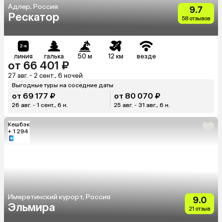
Адлер, Россия
9.7
Рескатор
58 отзывов
линия
галька
50 м
12 км
везде
от 66 401 ₽
27 авг. - 2 сент., 6 ночей
Выгодные туры на соседние даты
от 69 177 ₽
от 80 070 ₽
26 авг. - 1 сент., 6 н.
25 авг. - 31 авг., 6 н.
Кешбэк
+ 1 294
Имеретинский курорт, Россия
9.0
Эльмира
21 отзыв