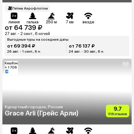
Летим Аэрофлотом
линия
галька
250 м
7 км
везде
от 64 739 ₽
27 авг. - 2 сент., 6 ночей
Выгодные туры на соседние даты
от 69 394 ₽
от 76 137 ₽
26 авг. - 1 сент., 6 н.
24 авг. - 30 авг., 6 н.
Кешбэк
+ 1 706
Курортный городок, Россия
9.7
Grace Arli (Грейс Арли)
518 отзывов