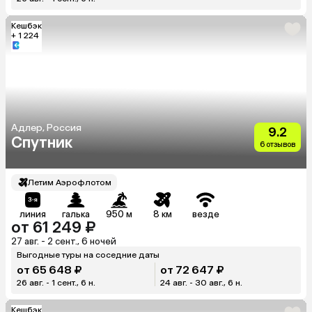
Кешбэк
+ 1 224
Адлер, Россия
9.2
Спутник
6 отзывов
Летим Аэрофлотом
линия
галька
950 м
8 км
везде
от 61 249 ₽
27 авг. - 2 сент., 6 ночей
Выгодные туры на соседние даты
от 65 648 ₽
от 72 647 ₽
26 авг. - 1 сент., 6 н.
24 авг. - 30 авг., 6 н.
Кешбэк