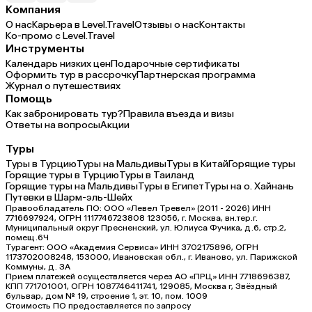
Компания
О нас
Карьера в Level.Travel
Отзывы о нас
Контакты
Ко-промо с Level.Travel
Инструменты
Календарь низких цен
Подарочные сертификаты
Оформить тур в рассрочку
Партнерская программа
Журнал о путешествиях
Помощь
Как забронировать тур?
Правила въезда и визы
Ответы на вопросы
Акции
Туры
Туры в Турцию
Туры на Мальдивы
Туры в Китай
Горящие туры
Горящие туры в Турцию
Туры в Таиланд
Горящие туры на Мальдивы
Туры в Египет
Туры на о. Хайнань
Путевки в Шарм-эль-Шейх
Правообладатель ПО: ООО «Левел Тревел» (2011 - 2026) ИНН
7716697924, ОГРН 1117746723808 123056, г. Москва, вн.тер.г.
Муниципальный округ Пресненский, ул. Юлиуса Фучика, д.6, стр.2,
помещ.6Ч
Турагент: ООО «Академия Сервиса» ИНН 3702175896, ОГРН
1173702008248, 153000, Ивановская обл., г. Иваново, ул. Парижской
Коммуны, д. ЗА
Прием платежей осуществляется через АО «ПРЦ» ИНН 7718696387,
КПП 771701001, ОГРН 1087746411741, 129085, Москва г, Звёздный
бульвар, дом № 19, строение 1, эт. 10, пом. 1009
Стоимость ПО предоставляется по запросу