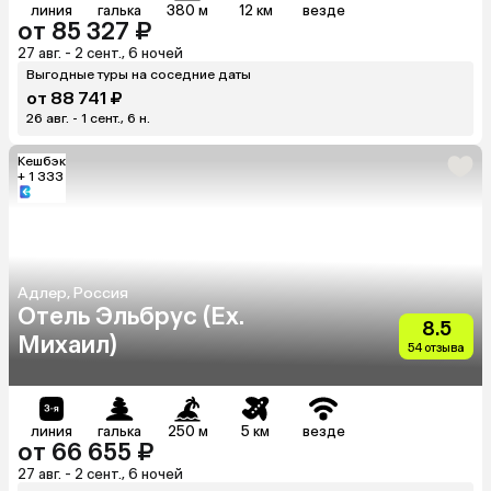
линия
галька
380 м
12 км
везде
от 85 327 ₽
27 авг. - 2 сент., 6 ночей
Выгодные туры на соседние даты
от 88 741 ₽
26 авг. - 1 сент., 6 н.
Кешбэк
+ 1 333
Адлер, Россия
Отель Эльбрус (Ex.
8.5
Михаил)
54 отзыва
линия
галька
250 м
5 км
везде
от 66 655 ₽
27 авг. - 2 сент., 6 ночей