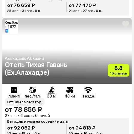
от 76 659 ₽
от 77 470 ₽
25 авг. - 31 авг., 6 н.
21 авг. - 27 авг., 6 н.
Кешбэк
+ 1 577
Алахадзы, Абхазия
Отель Тихая Гавань
8.8
(Ex.Алахадзе)
16 отзывов
линия
пес./гал.
30 м
43 км
везде
Отзывы за этот год
от 78 856 ₽
27 авг. - 2 сент., 6 ночей
Выгодные туры на соседние даты
от 92 082 ₽
от 94 813 ₽
13 авг. - 19 авг., 6 н.
10 авг. - 16 авг., 6 н.