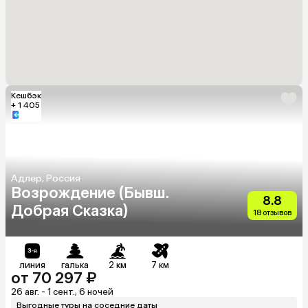
Кешбэк
+ 1 405
Адлер, Россия
Возрождение (Бывш.
8.8
Добрая Сказка)
18 отзывов
линия
галька
2 км
7 км
от 70 297 ₽
26 авг. - 1 сент., 6 ночей
Выгодные туры на соседние даты