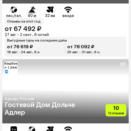
пес./гал.
40 м
32 км
везде
Отзывы за этот год
от 67 492 ₽
27 авг. - 2 сент., 6 ночей
Выгодные туры на соседние даты
от 76 619 ₽
от 78 092 ₽
18 авг. - 24 авг., 6 н.
25 авг. - 31 авг., 6 н.
Кешбэк
+ 1 344
Адлер, Россия
Гостевой Дом Дольче
10
Адлер
12 отзывов