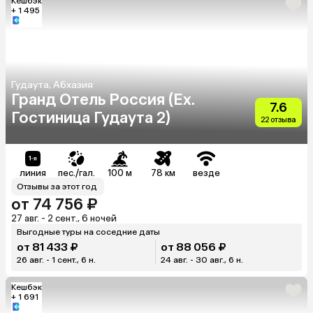
Кешбэк
+ 1 495
Гудаута, Абхазия
Гранд Отель Россия (Ex.
7.6
Гостиница Гудаута 2)
22 отзыва
линия
пес./гал.
100 м
78 км
везде
Отзывы за этот год
от 74 756 ₽
27 авг. - 2 сент., 6 ночей
Выгодные туры на соседние даты
от 81 433 ₽
от 88 056 ₽
26 авг. - 1 сент., 6 н.
24 авг. - 30 авг., 6 н.
Кешбэк
+ 1 691