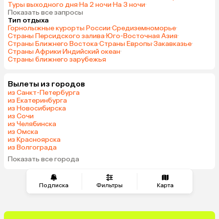
Туры выходного дня
·
На 2 ночи
·
На 3 ночи
·
Показать все запросы
Тип отдыха
Горнолыжные курорты России
·
Средиземноморье
·
Страны Персидского залива
·
Юго-Восточная Азия
·
Страны Ближнего Востока
·
Страны Европы
·
Закавказье
·
Страны Африки
·
Индийский океан
·
Страны ближнего зарубежья
Вылеты из городов
из Санкт-Петербурга
из Екатеринбурга
из Новосибирска
из Сочи
из Челябинска
из Омска
из Красноярска
из Волгограда
Показать все города
Подписка
Фильтры
Карта