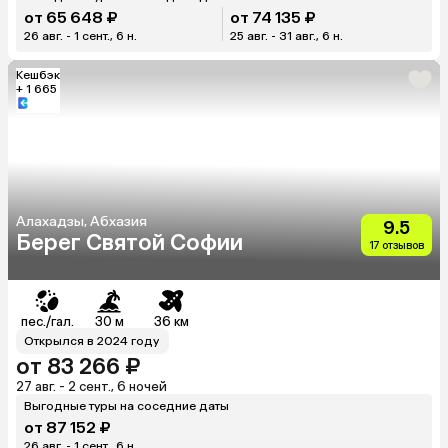
от 65 648 ₽
от 74 135 ₽
26 авг. - 1 сент., 6 н.
25 авг. - 31 авг., 6 н.
Кешбэк
+ 1 665
Алахадзы, Абхазия
9.5
Берег Святой Софии
17 отзывов
пес./гал.
30 м
36 км
Открылся в 2024 году
от 83 266 ₽
27 авг. - 2 сент., 6 ночей
Выгодные туры на соседние даты
от 87 152 ₽
26 авг. - 1 сент., 6 н.