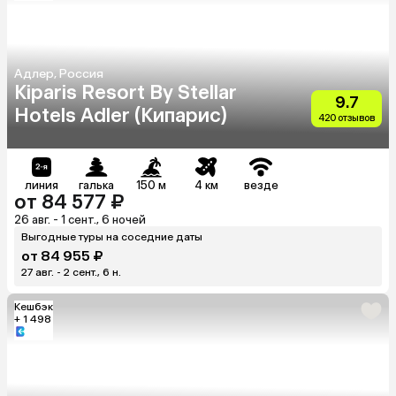
Адлер, Россия
Kiparis Resort By Stellar
9.7
Hotels Adler (Кипарис)
420 отзывов
линия
галька
150 м
4 км
везде
от 84 577 ₽
26 авг. - 1 сент., 6 ночей
Выгодные туры на соседние даты
от 84 955 ₽
27 авг. - 2 сент., 6 н.
Кешбэк
+ 1 498