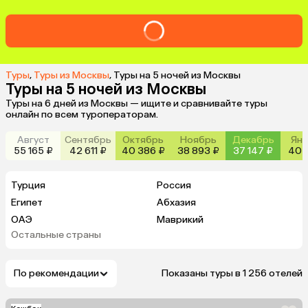
Туры
,
Туры из Москвы
,
Туры на 5 ночей из Москвы
Туры на 5 ночей из Москвы
Туры на 6 дней из Москвы — ищите и сравнивайте туры
онлайн по всем туроператорам.
Август
Сентябрь
Октябрь
Ноябрь
Декабрь
Янв
55 165 ₽
42 611 ₽
40 386 ₽
38 893 ₽
37 147 ₽
40 1
Турция
Россия
Египет
Абхазия
ОАЭ
Маврикий
Остальные страны
Кипр
Гонконг
Саудовская Аравия
По рекомендации
Показаны туры в 1 256 отелей