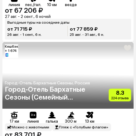
линия
пес./гал.
10 км
везде
от 67 206 ₽
27 авг. - 2 сент., 6 ночей
Выгодные туры на соседние даты
от 71 715 ₽
от 77 859 ₽
26 авг. - 1 сент., 6 н.
25 авг. - 31 авг., 6 н.
Кешбэк
+ 1 674
Город-Отель Бархатные Сезоны, Россия
Город-Отель Бархатные
8.3
Сезоны (Семейный
224 отзыва
Квартал)
17 км
линия
галька
300 м
13 км
Можно с животными
Пляж с «Голубым флагом»
от 83 701 ₽