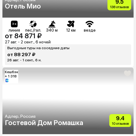
9.5
Отель Мио
138 отзывов
линия
пес./гал.
340 м
12 км
везде
от 84 871 ₽
27 авг. - 2 сент., 6 ночей
Выгодные туры на соседние даты
от 88 297 ₽
26 авг. - 1 сент., 6 н.
Кешбэк
+ 1 318
Адлер, Россия
9.4
Гостевой Дом Ромашка
10 отзывов