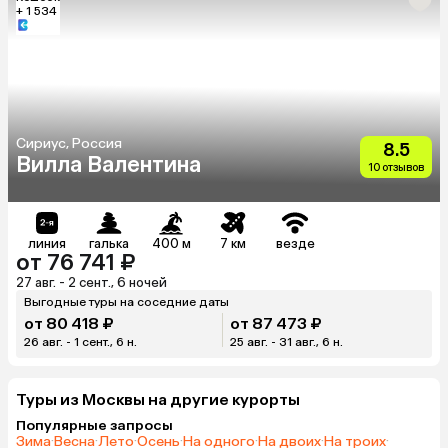
+ 1 534
Сириус, Россия
8.5
Вилла Валентина
10 отзывов
линия
галька
400 м
7 км
везде
от 76 741 ₽
27 авг. - 2 сент., 6 ночей
Выгодные туры на соседние даты
от 80 418 ₽
от 87 473 ₽
26 авг. - 1 сент., 6 н.
25 авг. - 31 авг., 6 н.
Туры из Москвы на другие курорты
Популярные запросы
Зима
·
Весна
·
Лето
·
Осень
·
На одного
·
На двоих
·
На троих
·