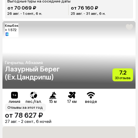
Выгодные туры на соседние даты
от 70 069 ₽
от 76 160 ₽
26 авг. - 1 сент., 6 н.
25 авг. - 31 авг., 6 н.
Кешбэк
+ 1 572
Гячрыпш, Абхазия
Лазурный Берег
7.2
(Ex.Цандрипш)
33 отзыва
линия
пес./гал.
15 м
17 км
везде
Отзывы за этот год
от 78 627 ₽
27 авг. - 2 сент., 6 ночей