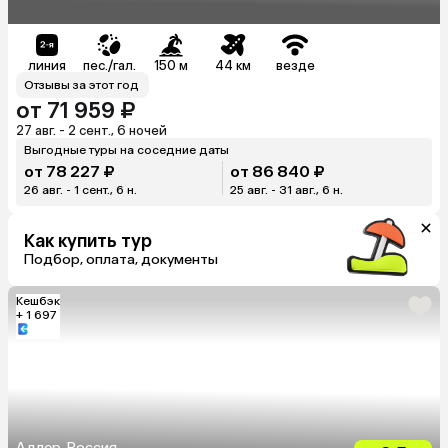
линия
пес./гал.
150 м
44 км
везде
Отзывы за этот год
от 71 959 ₽
27 авг. - 2 сент., 6 ночей
Выгодные туры на соседние даты
от 78 227 ₽
от 86 840 ₽
26 авг. - 1 сент., 6 н.
25 авг. - 31 авг., 6 н.
Как купить тур
Подбор, оплата, документы
Кешбэк
+ 1 697
Адлер, Россия