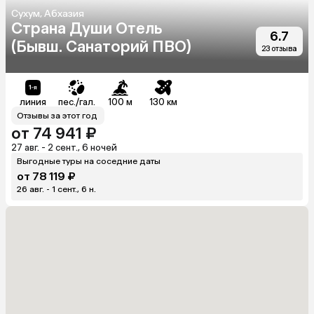
Сухум, Абхазия
Страна Души Отель
6.7
(Бывш. Санаторий ПВО)
23 отзыва
линия
пес./гал.
100 м
130 км
Отзывы за этот год
от 74 941 ₽
27 авг. - 2 сент., 6 ночей
Выгодные туры на соседние даты
от 78 119 ₽
26 авг. - 1 сент., 6 н.