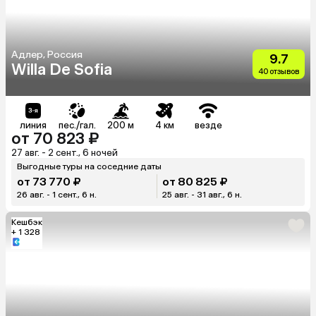
Адлер, Россия
9.7
Willa De Sofia
40 отзывов
линия
пес./гал.
200 м
4 км
везде
от 70 823 ₽
27 авг. - 2 сент., 6 ночей
Выгодные туры на соседние даты
от 73 770 ₽
от 80 825 ₽
26 авг. - 1 сент., 6 н.
25 авг. - 31 авг., 6 н.
Кешбэк
+ 1 328