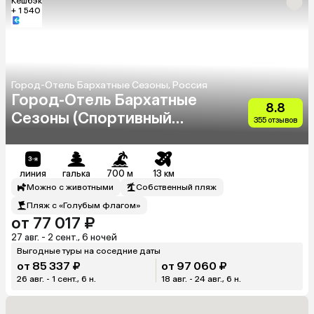
Кешбэк
+ 1 540
Город-Отель Бархатные Сезоны, Россия
Город-Отель Бархатные
8.8
Сезоны (Спортивный
355 отзывов
Квартал)
линия
галька
700 м
13 км
Можно с животными
Собственный пляж
Пляж с «Голубым флагом»
от 77 017 ₽
27 авг. - 2 сент., 6 ночей
Выгодные туры на соседние даты
от 85 337 ₽
от 97 060 ₽
26 авг. - 1 сент., 6 н.
18 авг. - 24 авг., 6 н.