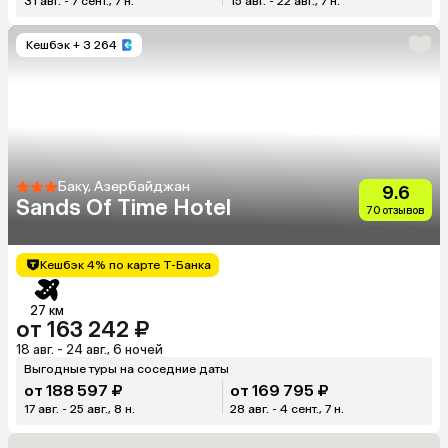
31 авг. - 7 сент., 7 н.
15 авг. - 22 авг., 7 н.
Кешбэк
+ 3 264
Баку, Азербайджан
9.6
Sands Of Time Hotel
70 отзывов
Кешбэк 4% по карте Т-Банка
27 км
от 163 242 ₽
18 авг. - 24 авг., 6 ночей
Выгодные туры на соседние даты
от 188 597 ₽
от 169 795 ₽
17 авг. - 25 авг., 8 н.
28 авг. - 4 сент., 7 н.