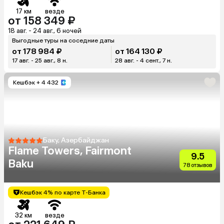
17 км
везде
от 158 349 ₽
18 авг. - 24 авг., 6 ночей
Выгодные туры на соседние даты
от 178 984 ₽
от 164 130 ₽
17 авг. - 25 авг., 8 н.
28 авг. - 4 сент., 7 н.
Кешбэк
+ 4 432
Баку, Азербайджан
Flame Towers, Fairmont
9.5
Baku
78 отзывов
Кешбэк 4% по карте Т-Банка
32 км
везде