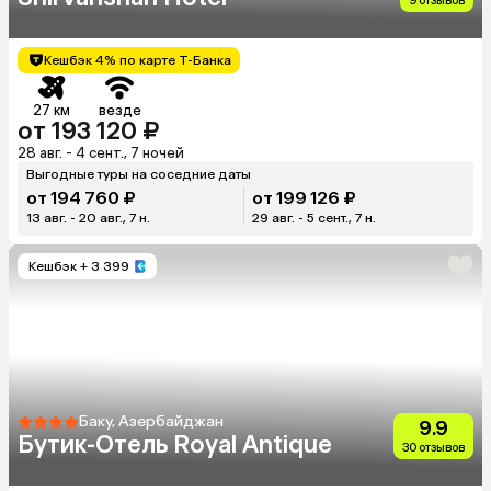
9 отзывов
Кешбэк 4% по карте Т-Банка
27 км
везде
от 193 120 ₽
28 авг. - 4 сент., 7 ночей
Выгодные туры на соседние даты
от 194 760 ₽
от 199 126 ₽
13 авг. - 20 авг., 7 н.
29 авг. - 5 сент., 7 н.
Кешбэк
+ 3 399
Баку, Азербайджан
9.9
Бутик-Отель Royal Antique
30 отзывов