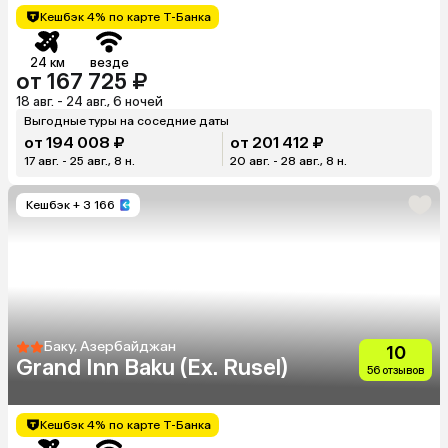
Кешбэк 4% по карте Т-Банка
24 км
везде
от 167 725 ₽
18 авг. - 24 авг., 6 ночей
Выгодные туры на соседние даты
от 194 008 ₽
от 201 412 ₽
17 авг. - 25 авг., 8 н.
20 авг. - 28 авг., 8 н.
Кешбэк
+ 3 166
Баку, Азербайджан
10
Grand Inn Baku (Ex. Rusel)
56 отзывов
Кешбэк 4% по карте Т-Банка