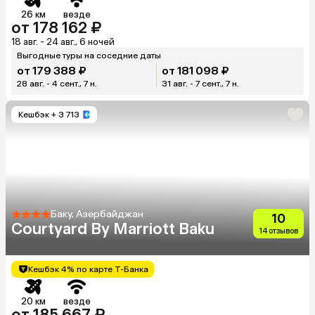
26 км
везде
от 178 162 ₽
18 авг. - 24 авг., 6 ночей
Выгодные туры на соседние даты
от 179 388 ₽
от 181 098 ₽
28 авг. - 4 сент., 7 н.
31 авг. - 7 сент., 7 н.
Кешбэк
+ 3 713
Баку, Азербайджан
10
Courtyard By Marriott Baku
14 отзывов
Кешбэк 4% по карте Т-Банка
20 км
везде
от 185 667 ₽