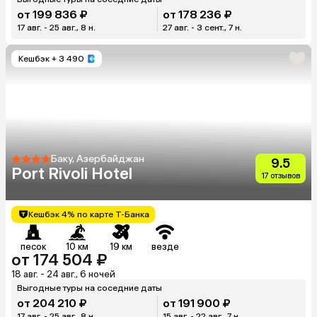
от 199 836 ₽
от 178 236 ₽
17 авг. - 25 авг., 8 н.
27 авг. - 3 сент., 7 н.
Кешбэк
+ 3 490
Баку, Азербайджан
9.5
Port Rivoli Hotel
17 отзывов
Кешбэк 4% по карте Т-Банка
песок
10 км
19 км
везде
от 174 504 ₽
18 авг. - 24 авг., 6 ночей
Выгодные туры на соседние даты
от 204 210 ₽
от 191 900 ₽
17 авг. - 25 авг., 8 н.
15 авг. - 22 авг., 7 н.