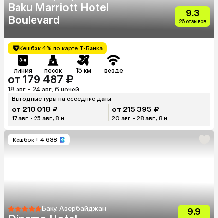
Baku Marriott Hotel
9.3
Boulevard
26 отзывов
Кешбэк 4% по карте Т-Банка
линия
песок
15 км
везде
от 179 487 ₽
18 авг. - 24 авг., 6 ночей
Выгодные туры на соседние даты
от 210 018 ₽
от 215 395 ₽
17 авг. - 25 авг., 8 н.
20 авг. - 28 авг., 8 н.
Кешбэк
+ 4 638
Баку, Азербайджан
9.9