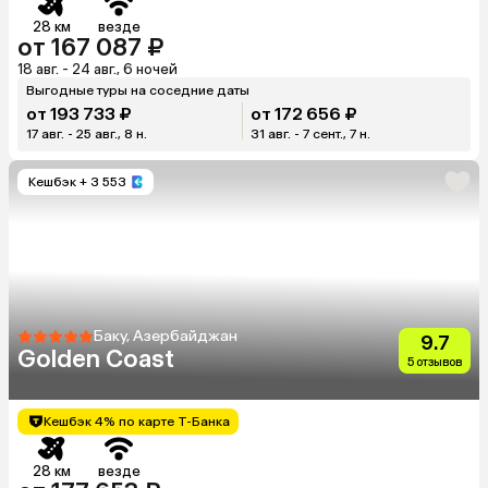
28 км
везде
от 167 087 ₽
18 авг. - 24 авг., 6 ночей
Выгодные туры на соседние даты
от 193 733 ₽
от 172 656 ₽
17 авг. - 25 авг., 8 н.
31 авг. - 7 сент., 7 н.
Кешбэк
+ 3 553
Баку, Азербайджан
9.7
Golden Coast
5 отзывов
Кешбэк 4% по карте Т-Банка
28 км
везде