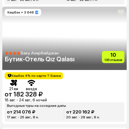
Кешбэк
+ 3 646
Баку, Азербайджан
10
Бутик-Отель Qız Qalası
138 отзывов
Кешбэк 4% по карте Т-Банка
21 км
везде
от 182 328 ₽
18 авг. - 24 авг., 6 ночей
Выгодные туры на соседние даты
от 214 076 ₽
от 220 162 ₽
17 авг. - 25 авг., 8 н.
20 авг. - 28 авг., 8 н.