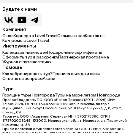
Будьте с нами
Компания
О нас
Карьера в Level.Travel
Отзывы о нас
Контакты
Ко-промо с Level.Travel
Инструменты
Календарь низких цен
Подарочные сертификаты
Оформить тур в рассрочку
Партнерская программа
Журнал о путешествиях
Помощь
Как забронировать тур?
Правила въезда и визы
Ответы на вопросы
Акции
Туры
Горящие туры Новгорода
Туры на море летом Новгорода
Правообладатель ПО: ООО «Левел Тревел» (2011 - 2026) ИНН
7716697924, ОГРН 1117746723808 123056, г. Москва, вн.тер.г.
Муниципальный округ Пресненский, ул. Юлиуса Фучика, д.6, стр.2,
помещ.6Ч
Турагент: ООО «Академия Сервиса» ИНН 3702175896, ОГРН
1173702008248, 153000, Ивановская обл., г. Иваново, ул. Парижской
Коммуны, д. ЗА
Прием платежей осуществляется через АО «ПРЦ» ИНН 7718696387,
КПП 771701001, ОГРН 1087746411741, 129085, Москва г, Звёздный