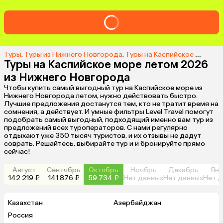
Туры
,
Туры из Нижнего Новгорода
,
Туры на Каспийское море из Нижнего Новгорода
Туры на Каспийское море летом 2026
из Нижнего Новгорода
Чтобы купить самый выгодный тур на Каспийское море из
Нижнего Новгорода летом, нужно действовать быстро.
Лучшие предложения достанутся тем, кто не тратит время на
сомнения, а действует. И умные фильтры Level Travel помогут
подобрать самый выгодный, подходящий именно вам тур из
предложений всех туроператоров. С нами регулярно
отдыхают уже 350 тысяч туристов, и их отзывы не дадут
соврать. Решайтесь, выбирайте тур и и бронируйте прямо
сейчас!
Август
Сентябрь
Октябрь
Ноябрь
Декабрь
Янв
142 219 ₽
141 876 ₽
59 734 ₽
Нет данных
Нет данных
Нет д
Казахстан
Азербайджан
Россия