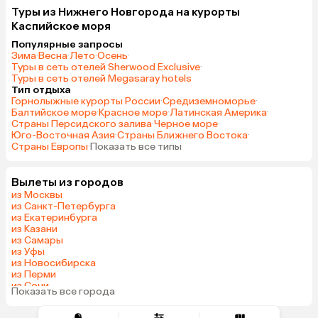
Туры из Нижнего Новгорода на курорты
Каспийское моря
Популярные запросы
Зима
·
Весна
·
Лето
·
Осень
·
Туры в сеть отелей Sherwood Exclusive
·
Туры в сеть отелей Megasaray hotels
Тип отдыха
Горнолыжные курорты России
·
Средиземноморье
·
Балтийское море
·
Красное море
·
Латинская Америка
·
Страны Персидского залива
·
Черное море
·
Юго-Восточная Азия
·
Страны Ближнего Востока
·
Страны Европы
·
Показать все типы
Вылеты из городов
из Москвы
из Санкт-Петербурга
из Екатеринбурга
из Казани
из Самары
из Уфы
из Новосибирска
из Перми
из Сочи
Показать все города
из Челябинска