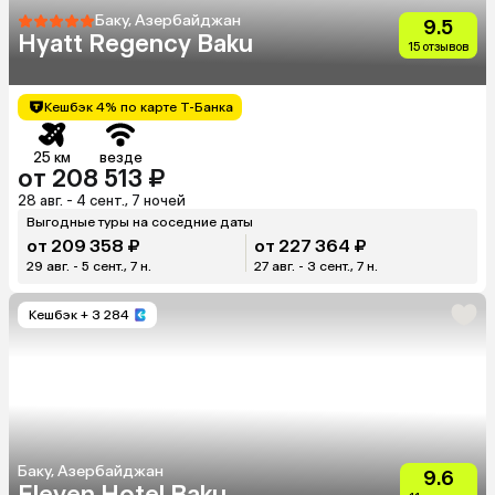
Баку, Азербайджан
9.5
Hyatt Regency Baku
15 отзывов
Кешбэк 4% по карте Т-Банка
25 км
везде
от 208 513 ₽
28 авг. - 4 сент., 7 ночей
Выгодные туры на соседние даты
от 209 358 ₽
от 227 364 ₽
29 авг. - 5 сент., 7 н.
27 авг. - 3 сент., 7 н.
Кешбэк
+ 3 284
Баку, Азербайджан
9.6
Eleven Hotel Baku