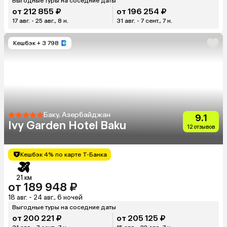
Выгодные туры на соседние даты
от 212 855 ₽
от 196 254 ₽
17 авг. - 25 авг., 8 н.
31 авг. - 7 сент., 7 н.
Кешбэк
+ 3 798
Баку, Азербайджан
9.1
Ivy Garden Hotel Baku
12 отзывов
Кешбэк 4% по карте Т-Банка
21 км
от 189 948 ₽
18 авг. - 24 авг., 6 ночей
Выгодные туры на соседние даты
от 200 221 ₽
от 205 125 ₽