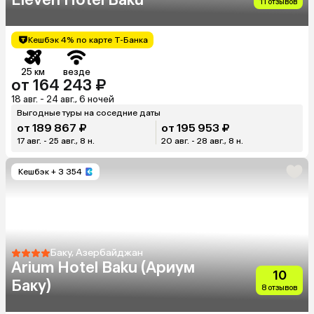
11 отзывов
Кешбэк 4% по карте Т-Банка
25 км
везде
от 164 243 ₽
18 авг. - 24 авг., 6 ночей
Выгодные туры на соседние даты
от 189 867 ₽
от 195 953 ₽
17 авг. - 25 авг., 8 н.
20 авг. - 28 авг., 8 н.
Кешбэк
+ 3 354
Баку, Азербайджан
Arium Hotel Baku (Ариум
10
Баку)
8 отзывов