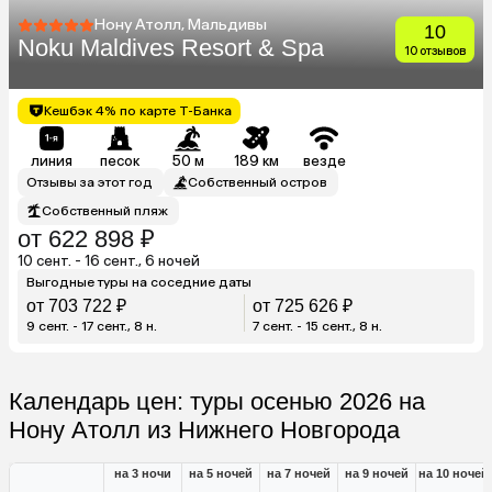
Нону Атолл, Мальдивы
10
Noku Maldives Resort & Spa
10 отзывов
Кешбэк 4% по карте Т-Банка
линия
песок
50 м
189 км
везде
Отзывы за этот год
Собственный остров
Собственный пляж
от 622 898 ₽
10 сент. - 16 сент., 6 ночей
Выгодные туры на соседние даты
от 703 722 ₽
от 725 626 ₽
9 сент. - 17 сент., 8 н.
7 сент. - 15 сент., 8 н.
Календарь цен: туры осенью 2026 на
Нону Атолл из Нижнего Новгорода
на 3 ночи
на 5 ночей
на 7 ночей
на 9 ночей
на 10 ночей