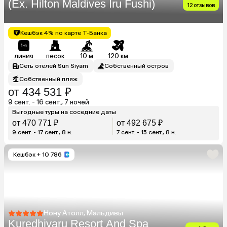
(Ex. Hilton Maldives Iru Fushi)
12 отзывов
Кешбэк 4% по карте Т-Банка
линия
песок
10 м
120 км
Сеть отелей Sun Siyam
Собственный остров
Собственный пляж
от 434 531 ₽
9 сент. - 16 сент., 7 ночей
Выгодные туры на соседние даты
от 470 771 ₽
от 492 675 ₽
9 сент. - 17 сент., 8 н.
7 сент. - 15 сент., 8 н.
Кешбэк
+ 10 786
Нону Атолл, Мальдивы
Kuredhivaru Resort And Spa