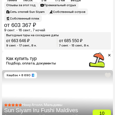
линия
песок
3 м
173 км
везде
Отзывы за этот год
Премиальный отдых
Сеть отелей Sun Siyam
Собственный остров
Собственный пляж
от 603 367 ₽
9 сент. - 16 сент., 7 ночей
Выгодные туры на соседние даты
от 663 646 ₽
от 685 550 ₽
9 сент. - 17 сент., 8 н.
7 сент. - 15 сент., 8 н.
Как купить тур
Подбор, оплата, документы
Кешбэк
+ 8 690
Нону Атолл, Мальдивы
Sun Siyam Iru Fushi Maldives
10