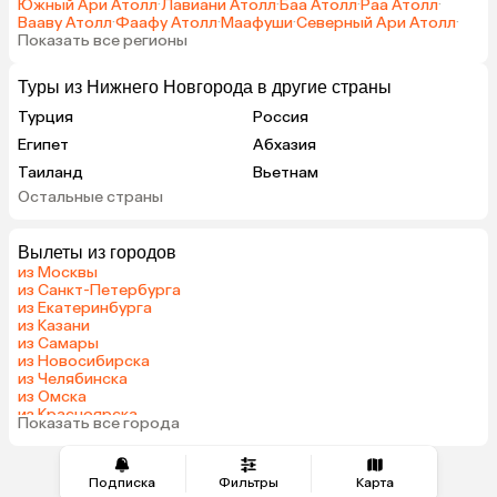
Южный Ари Атолл
·
Лавиани Атолл
·
Баа Атолл
·
Раа Атолл
·
Вааву Атолл
·
Фаафу Атолл
·
Маафуши
·
Северный Ари Атолл
·
Показать все регионы
Туры из Нижнего Новгорода в другие страны
Турция
Россия
Египет
Абхазия
Таиланд
Вьетнам
Остальные страны
ОАЭ
Мальдивы
Грузия
Армения
Вылеты из городов
Шри-Ланка
Казахстан
из Москвы
Азербайджан
Узбекистан
из Санкт-Петербурга
из Екатеринбурга
Сербия
Катар
из Казани
Киргизия
Гонконг
из Самары
из Новосибирска
Саудовская Аравия
Венгрия
из Челябинска
из Омска
из Красноярска
Показать все города
из Волгограда
Подписка
Фильтры
Карта