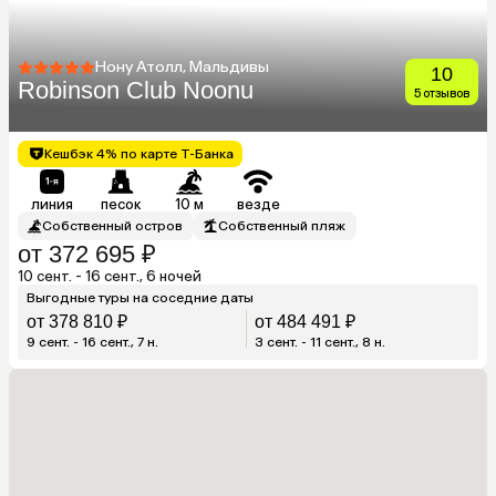
Нону Атолл, Мальдивы
10
Robinson Club Noonu
5 отзывов
Кешбэк 4% по карте Т-Банка
линия
песок
10 м
везде
Собственный остров
Собственный пляж
от 372 695 ₽
10 сент. - 16 сент., 6 ночей
Выгодные туры на соседние даты
от 378 810 ₽
от 484 491 ₽
9 сент. - 16 сент., 7 н.
3 сент. - 11 сент., 8 н.