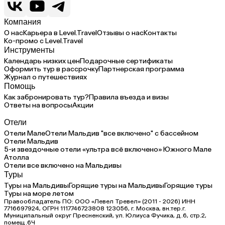
Компания
О нас
Карьера в Level.Travel
Отзывы о нас
Контакты
Ко-промо с Level.Travel
Инструменты
Календарь низких цен
Подарочные сертификаты
Оформить тур в рассрочку
Партнерская программа
Журнал о путешествиях
Помощь
Как забронировать тур?
Правила въезда и визы
Ответы на вопросы
Акции
Отели
Отели Мале
Отели Мальдив "все включено" с бассейном
Отели Мальдив
5-и звездочные отели «ультра всё включено» Южного Мале
Атолла
Отели все включено на Мальдивы
Туры
Туры на Мальдивы
Горящие туры на Мальдивы
Горящие туры
Туры на море летом
Правообладатель ПО: ООО «Левел Тревел» (2011 - 2026) ИНН
7716697924, ОГРН 1117746723808 123056, г. Москва, вн.тер.г.
Муниципальный округ Пресненский, ул. Юлиуса Фучика, д.6, стр.2,
помещ.6Ч