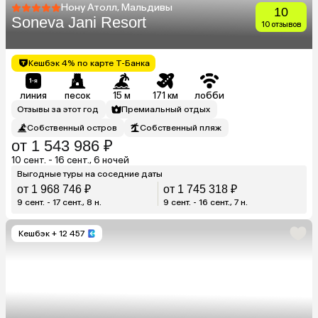
Нону Атолл, Мальдивы
10
Soneva Jani Resort
10 отзывов
Кешбэк 4% по карте Т-Банка
линия
песок
15 м
171 км
лобби
Отзывы за этот год
Премиальный отдых
Собственный остров
Собственный пляж
от 1 543 986 ₽
10 сент. - 16 сент., 6 ночей
Выгодные туры на соседние даты
от 1 968 746 ₽
от 1 745 318 ₽
9 сент. - 17 сент., 8 н.
9 сент. - 16 сент., 7 н.
Кешбэк
+ 12 457