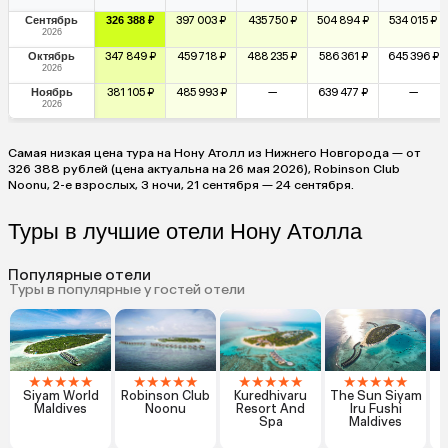
Сентябрь
326 388 ₽
397 003 ₽
435 750 ₽
504 894 ₽
534 015 ₽
2026
Октябрь
347 849 ₽
459 718 ₽
488 235 ₽
586 361 ₽
645 396 ₽
2026
Ноябрь
381 105 ₽
485 993 ₽
—
639 477 ₽
—
2026
Самая низкая цена тура на Нону Атолл из Нижнего Новгорода — от
326 388 рублей (цена актуальна на 26 мая 2026), Robinson Club
Noonu, 2-е взрослых, 3 ночи, 21 сентября — 24 сентября.
Туры в лучшие отели Нону Атолла
Популярные отели
Туры в популярные у гостей отели
★
★
★
★
★
★
★
★
★
★
★
★
★
★
★
★
★
★
★
★
Siyam World
Robinson Club
Kuredhivaru
The Sun Siyam
C
Maldives
Noonu
Resort And
Iru Fushi
Spa
Maldives