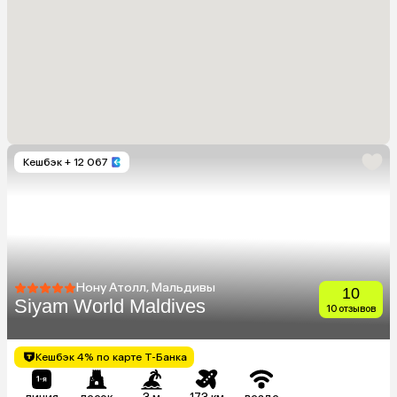
Кешбэк
+ 12 067
Нону Атолл, Мальдивы
10
Siyam World Maldives
10 отзывов
Кешбэк 4% по карте Т-Банка