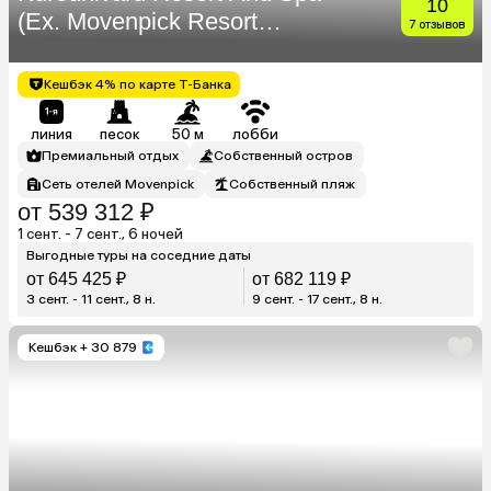
10
(Ex. Movenpick Resort
7 отзывов
Kuredhivaru Maldives)
Кешбэк 4% по карте Т-Банка
линия
песок
50 м
лобби
Премиальный отдых
Собственный остров
Сеть отелей Movenpick
Собственный пляж
от 539 312 ₽
1 сент. - 7 сент., 6 ночей
Выгодные туры на соседние даты
от 645 425 ₽
от 682 119 ₽
3 сент. - 11 сент., 8 н.
9 сент. - 17 сент., 8 н.
Кешбэк
+ 30 879