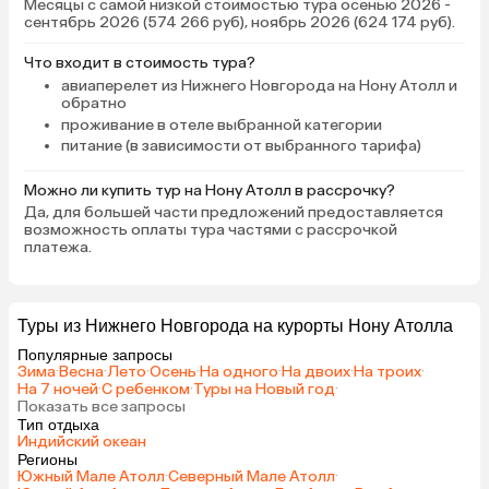
Месяцы с самой низкой стоимостью тура осенью 2026 -
сентябрь 2026 (574 266 руб), ноябрь 2026 (624 174 руб).
Что входит в стоимость тура?
авиаперелет из Нижнего Новгорода на Нону Атолл и
обратно
проживание в отеле выбранной категории
питание (в зависимости от выбранного тарифа)
Можно ли купить тур на Нону Атолл в рассрочку?
Да, для большей части предложений предоставляется
возможность оплаты тура частями с рассрочкой
платежа.
Туры из Нижнего Новгорода на курорты Нону Атолла
Популярные запросы
Зима
·
Весна
·
Лето
·
Осень
·
На одного
·
На двоих
·
На троих
·
На 7 ночей
·
С ребенком
·
Туры на Новый год
·
Показать все запросы
Тип отдыха
Индийский океан
Регионы
Южный Мале Атолл
·
Северный Мале Атолл
·