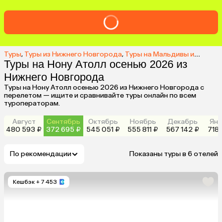
Туры
,
Туры из Нижнего Новгорода
,
Туры на Мальдивы из Нижнего Новгорода
Туры на Нону Атолл осенью 2026 из
Нижнего Новгорода
Туры на Нону Атолл осенью 2026 из Нижнего Новгорода с
перелетом — ищите и сравнивайте туры онлайн по всем
туроператорам.
Август
Сентябрь
Октябрь
Ноябрь
Декабрь
Янв
480 593 ₽
372 695 ₽
545 051 ₽
555 811 ₽
567 142 ₽
718 
По рекомендации
Показаны туры в 6 отелей
Кешбэк
+ 7 453