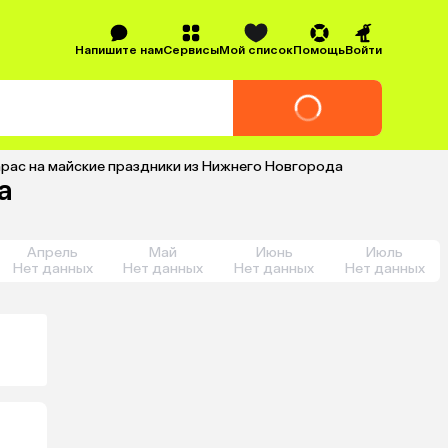
Напишите нам
Сервисы
Мой список
Помощь
Войти
рас на майские праздники из Нижнего Новгорода
а
Апрель
Май
Июнь
Июль
Нет данных
Нет данных
Нет данных
Нет данных