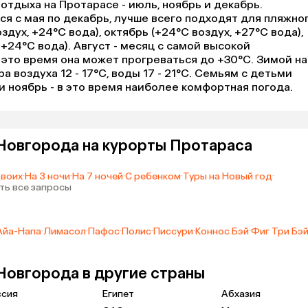
отдыха на Протарасе - июль, ноябрь и декабрь.
ся с мая по декабрь, лучше всего подходят для пляжно
здух, +24°C вода), октябрь (+24°C воздух, +27°C вода),
 +24°C вода). Август - месяц с самой высокой
 это время она может прогреваться до +30°C. Зимой на
 воздуха 12 - 17°C, воды 17 - 21°C. Семьям с детьми
и ноябрь - в это время наиболее комфортная погода.
Новгорода на курорты Протараса
двоих
·
На 3 ночи
·
На 7 ночей
·
С ребенком
·
Туры на Новый год
·
ть все запросы
Айа-Напа
·
Лимасол
·
Пафос
·
Полис
·
Писсури
·
Коннос Бэй
·
Фиг Три Бэ
Новгорода в другие страны
ссия
Египет
Абхазия