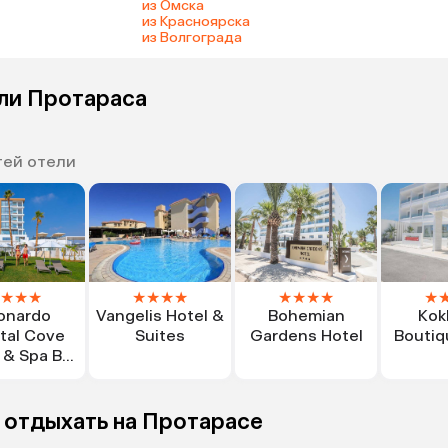
из Омска
из Красноярска
из Волгограда
ели Протараса
тей отели
★
★
★
★
★
★
★
★
★
★
★
★
onardo
Vangelis Hotel &
Bohemian
Kok
tal Cove
Suites
Gardens Hotel
Boutiq
 & Spa By
he Sea
 отдыхать на Протарасе