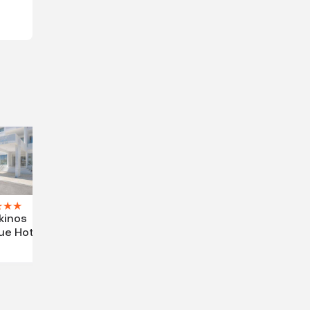
★
★
★
kinos
ue Hotel