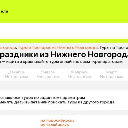
тели
овгорода
,
Туры в Протарас из Нижнего Новгорода
,
Туры на Прота
праздники из Нижнего Новгород
 — ищите и сравнивайте туры онлайн по всем туроператорам.
Декабрь
Январь
Февраль
Март
Нет данных
Нет данных
Нет данных
Нет данных
е нашлось туров по заданным параметрам 

менять даты вылета или поискать туры из другого города
из Новосибирска
из Челябинска