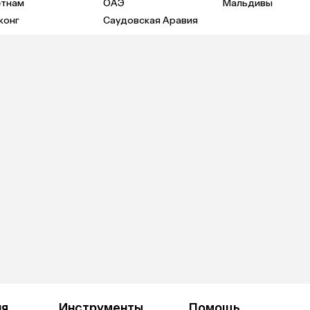
етнам
ОАЭ
Мальдивы
конг
Саудовская Аравия
ия
Инструменты
Помощь