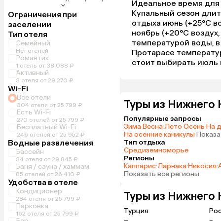
Идеальное время для 
Купальный сезон длит
Ограничения при
отдыха июнь (+25°C во
заселении
ноябрь (+20°C воздух,
Тип отеля
температурой воды, в
Семейный
Нет отелей
Протарасе температура
Романтик
стоит выбирать июль 
1 отель от 38 088 ₽
Активный
3 отеля от 29 270 ₽
Wi-Fi
Все отели
Туры из Нижнего 
304 отеля от 25 799 ₽
Есть Wi-Fi
Популярные запросы
270 отелей от 25 799 ₽
Зима
·
Весна
·
Лето
·
Осень
·
На 
Бесплатный Wi-Fi
На осенние каникулы
·
Показа
246 отелей от 25 952 ₽
Водные развлечения
Тип отдыха
Средиземноморье
Бассейн
Регионы
34 отеля от 29 845 ₽
Каппарис
·
Ларнака
·
Никосия
·
Баня / сауна / хаммам
Показать все регионы
85 отелей от 26 410 ₽
Удобства в отеле
Кондиционер
Туры из Нижнего 
284 отеля от 25 799 ₽
Парковка
Турция
Ро
162 отеля от 25 799 ₽
Бар