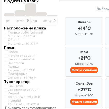
Бюджет на двоих
Выбери
от
₽
до
₽
Январь
Расположение пляжа
+14°C
Только собственный
Море: +18°C
3 отеля от 32 251 ₽
Общий
6 отелей от 30 379 ₽
Пляж
Песок
Май
4 отеля от 32 251 ₽
+21°C
Песок с галькой
Нет отелей
Море: +21°C
Галька
Можно купаться
2 отеля от 31 167 ₽
Платформа
2 отеля от 34 148 ₽
Туроператор
Сентябрь
ICS Travel
+27°C
262 отеля от 25 799 ₽
Pegast
Море: +29°C
30 отелей от 29 270 ₽
Intourist
Можно купаться
20 отелей от 31 074 ₽
Показать всех туроператоров