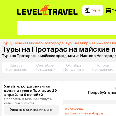
Туры
О
Туры
,
Туры из Нижнего Новгорода
,
Туры на Кипр из Нижнего Н
Туры на Протарас на майские 
Туры на Протарас на майские праздники из Нижнего Новгорода
Август
Сентябрь
Октябрь
Ноябрь
Нет данных
Нет данных
Нет данных
Нет данных
Узнайте, когда снизится
Н
цена на туры в Протарас 29
 Попробуйте по
апр.±2, на 6 ночей±2
Оповестим в течение 1 минуты,
если цена снизится
из Москвы
Узнать о снижении цены
из Санкт-Петербурга