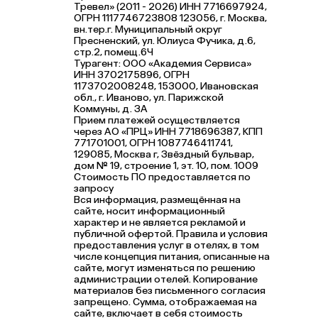
Тревел» (2011 - 2026) ИНН 7716697924,
ОГРН 1117746723808 123056, г. Москва,
вн.тер.г. Муниципальный округ
Пресненский, ул. Юлиуса Фучика, д.6,
стр.2, помещ.6Ч
Турагент: ООО «Академия Сервиса»
ИНН 3702175896, ОГРН
1173702008248, 153000, Ивановская
обл., г. Иваново, ул. Парижской
Коммуны, д. ЗА
Прием платежей осуществляется
через АО «ПРЦ» ИНН 7718696387, КПП
771701001, ОГРН 1087746411741,
129085, Москва г, Звёздный бульвар,
дом № 19, строение 1, эт. 10, пом. 1009
Стоимость ПО предоставляется по
запросу
Вся информация, размещённая на
сайте, носит информационный
характер и не является рекламой и
публичной офертой. Правила и условия
предоставления услуг в отелях, в том
числе концепция питания, описанные на
сайте, могут изменяться по решению
администрации отелей. Копирование
материалов без письменного согласия
запрещено. Сумма, отображаемая на
сайте, включает в себя стоимость