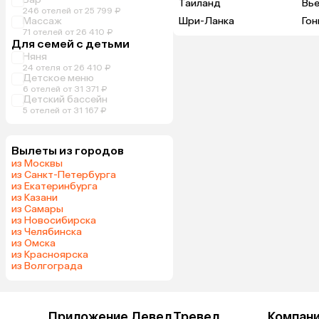
Таиланд
Вь
246 отелей от 25 799 ₽
Массаж
Шри-Ланка
Гон
71 отелей от 26 410 ₽
Для семей с детьми
Няня
24 отеля от 26 410 ₽
Детское меню
6 отелей от 31 371 ₽
Детский бассейн
5 отелей от 31 167 ₽
Вылеты из городов
из Москвы
из Санкт-Петербурга
из Екатеринбурга
из Казани
из Самары
из Новосибирска
из Челябинска
из Омска
из Красноярска
из Волгограда
Приложение Левел.Тревел
Компан