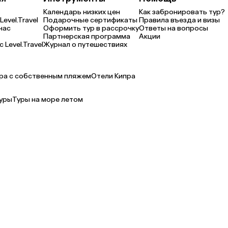
Календарь низких цен
Как забронировать тур?
Level.Travel
Подарочные сертификаты
Правила въезда и визы
нас
Оформить тур в рассрочку
Ответы на вопросы
Партнерская программа
Акции
 Level.Travel
Журнал о путешествиях
ра с собственным пляжем
Отели Кипра
уры
Туры на море летом