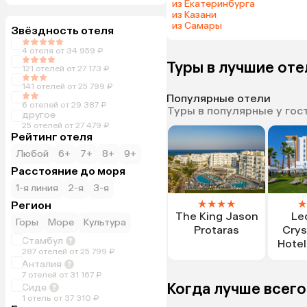
из Екатеринбурга
из Казани
из Самары
Звёздность отеля
4 отеля от 34 959 ₽
Туры в лучшие от
121 отелей от 27 173 ₽
141 отелей от 25 799 ₽
Популярные отели
6 отелей от 29 387 ₽
Туры в популярные у гос
другое
25 отелей от 27 479 ₽
Рейтинг отеля
Любой
6+
7+
8+
9+
Расстояние до моря
1-я линия
2-я
3-я
★
★
★
★
★
Регион
The King Jason
Le
Горы
Море
Культура
Protaras
Crys
Стамбул
Hotel
287 отелей от 25 799 ₽
T
Анталия
7 отелей от 31 167 ₽
Когда лучше всего
Сиде
1 отель от 37 310 ₽