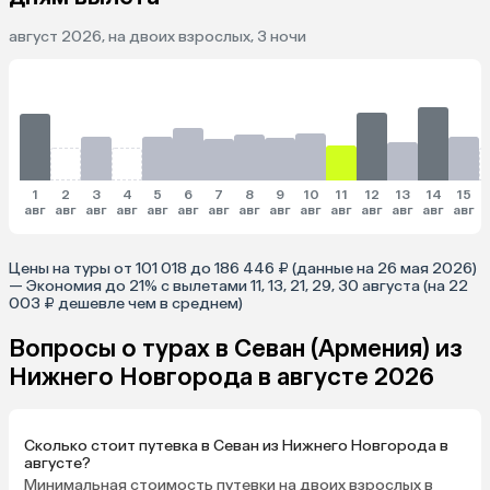
август 2026, на двоих взрослых, 3 ночи
1
2
3
4
5
6
7
8
9
10
11
12
13
14
15
авг
авг
авг
авг
авг
авг
авг
авг
авг
авг
авг
авг
авг
авг
авг
Цены на туры от 101 018 до 186 446 ₽ (данные на 26 мая 2026)
— Экономия до 21% с вылетами 11, 13, 21, 29, 30 августа (на 22
003 ₽ дешевле чем в среднем)
Вопросы о турах в Севан (Армения) из
Нижнего Новгорода в августе 2026
Сколько стоит путевка в Севан из Нижнего Новгорода в
августе?
Минимальная стоимость путевки на двоих взрослых в