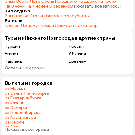
Зима
·
Весна
·
Лето
·
Осень
·
На одного
·
На двоих
·
На троих
·
На 3 ночи
·
На 7 ночей
·
С ребенком
·
Показать все запросы
Тип отдыха
Закавказье
·
Страны ближнего зарубежья
Регионы
Ереван
·
Джермук
·
Гюмри
·
Дилижан
·
Цахкадзор
Туры из Нижнего Новгорода в другие страны
Турция
Россия
Египет
Абхазия
Таиланд
Вьетнам
Остальные страны
ОАЭ
Мальдивы
Грузия
Беларусь
Вылеты из городов
Армения
Шри-Ланка
из Москвы
Казахстан
Азербайджан
из Санкт-Петербурга
из Екатеринбурга
Узбекистан
Сербия
из Казани
Катар
Киргизия
из Самары
из Новосибирска
Гонконг
Саудовская Аравия
из Краснодара
Таджикистан
Венгрия
из Перми
из Сочи
Показать все города
из Челябинска