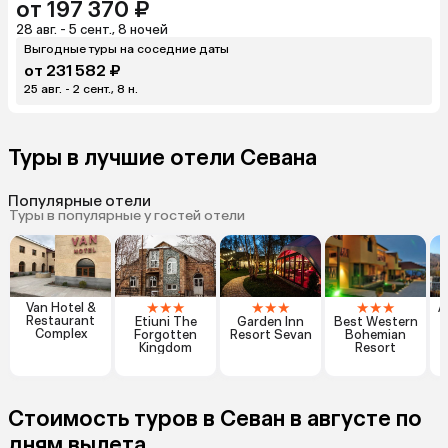
от 197 370 ₽
28 авг. - 5 сент., 8 ночей
Выгодные туры на соседние даты
от 231 582 ₽
25 авг. - 2 сент., 8 н.
Туры в лучшие отели Севана
Популярные отели
Туры в популярные у гостей отели
★
★
★
★
★
★
★
★
★
Van Hotel &
A
Restaurant
Etiuni The
Garden Inn
Best Western
Complex
Forgotten
Resort Sevan
Bohemian
Kingdom
Resort
Стоимость туров в Севан в августе по
дням вылета