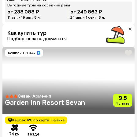
Выгодные туры на соседние даты
от 238 088 ₽
от 249 863 ₽
11 авг. - 19 авг., 8 н.
24 авг. - 1 сент., 8 н.
Как купить тур
Подбор, оплата, документы
Кешбэк
+ 3 947
Севан, Армения
9.5
Garden Inn Resort Sevan
4 отзыва
Кешбэк 4% по карте Т-Банка
74 км
везде