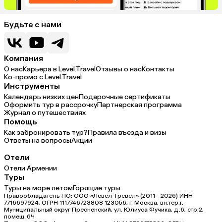
Будьте с нами
Компания
О нас
Карьера в Level.Travel
Отзывы о нас
Контакты
Ко-промо с Level.Travel
Инструменты
Календарь низких цен
Подарочные сертификаты
Оформить тур в рассрочку
Партнерская программа
Журнал о путешествиях
Помощь
Как забронировать тур?
Правила въезда и визы
Ответы на вопросы
Акции
Отели
Отели Армении
Туры
Туры на море летом
Горящие туры
Правообладатель ПО: ООО «Левел Тревел» (2011 - 2026) ИНН
7716697924, ОГРН 1117746723808 123056, г. Москва, вн.тер.г.
Муниципальный округ Пресненский, ул. Юлиуса Фучика, д.6, стр.2,
помещ.6Ч