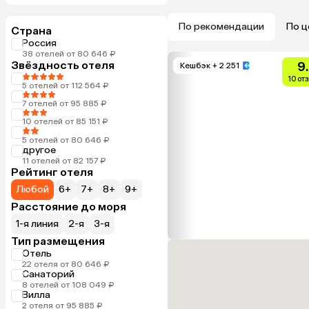
По рекомендации
По ц
Страна
Россия
38 отелей от 80 646 ₽
Звёздность отеля
9
Кешбэк
+ 2 251
10 от
5 отелей от 112 564 ₽
7 отелей от 95 885 ₽
10 отелей от 85 151 ₽
5 отелей от 80 646 ₽
другое
11 отелей от 82 157 ₽
Рейтинг отеля
Любой
6+
7+
8+
9+
Расстояние до моря
1-я линия
2-я
3-я
Тип размещения
Отель
22 отеля от 80 646 ₽
Санаторий
8 отелей от 108 049 ₽
Вилла
2 отеля от 95 885 ₽