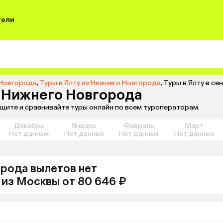
тели
 Новгорода
,
Туры в Ялту из Нижнего Новгорода
,
Туры в Ялту в с
з Нижнего Новгорода
ищите и сравнивайте туры онлайн по всем туроператорам.
Декабрь
Январь
Февраль
Март
Нет данных
Нет данных
Нет данных
Нет данных
орода
вылетов нет
из
Москвы
от 80 646 ₽