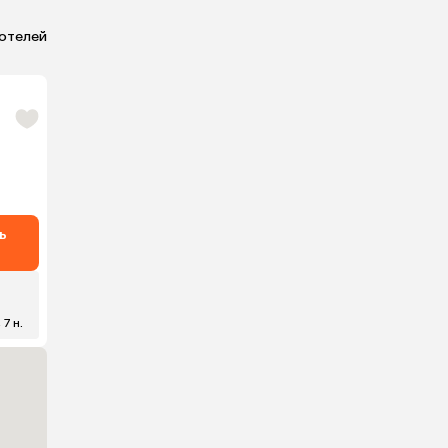
 отелей
ь
 7 н.