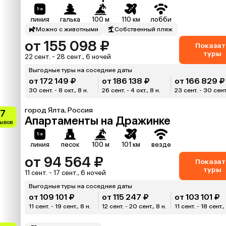
линия
галька
100 м
110 км
лобби
Можно с животными
Собственный пляж
от 155 098 ₽
Показат
туры
22 сент. - 28 сент., 6 ночей
Выгодные туры на соседние даты
от 172 149 ₽
от 186 138 ₽
от 166 829 ₽
30 сент. - 8 окт., 8 н.
26 сент. - 4 окт., 8 н.
23 сент. - 30 сент.
город Ялта, Россия
.7
Апартаменты на Дражинке
зывов
линия
песок
100 м
101 км
везде
от 94 564 ₽
Показат
туры
11 сент. - 17 сент., 6 ночей
Выгодные туры на соседние даты
от 109 101 ₽
от 115 247 ₽
от 103 101 ₽
11 сент. - 19 сент., 8 н.
12 сент. - 20 сент., 8 н.
11 сент. - 18 сент., 