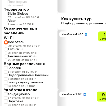
Платформа
Нет отелей
Туроператор
Biblio Globus
37 отелей от 80 646 ₽
Как купить тур
Alean
Подбор, оплата, документ
2 отеля от 85 151 ₽
Ограничения при
заселении
1
Кешбэк
+ 4 463
Wi-Fi
7 от
Все отели
38 отелей от 80 646 ₽
Есть Wi-Fi
31 отелей от 80 646 ₽
Бесплатный Wi-Fi
23 отеля от 80 646 ₽
Водные развлечения
Бассейн
31 отелей от 82 157 ₽
Подогреваемый бассейн
8 отелей от 85 151 ₽
Баня / сауна / хаммам
23 отеля от 84 802 ₽
Удобства в отеле
Кондиционер
9
Кешбэк
+ 3 101
37 отелей от 80 646 ₽
27 от
Парковка
32 отеля от 82 157 ₽