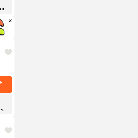
₽
8 н.
ь
 н.