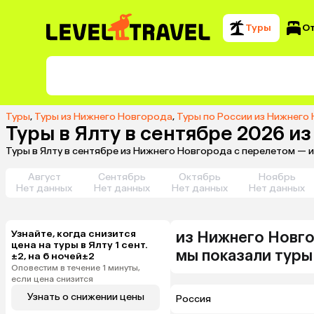
Туры
О
Туры
,
Туры из Нижнего Новгорода
,
Туры по России из Нижнего
Туры в Ялту в сентябре 2026 и
Туры в Ялту в сентябре из Нижнего Новгорода с перелетом — 
Август
Сентябрь
Октябрь
Ноябрь
Нет данных
Нет данных
Нет данных
Нет данных
Узнайте, когда снизится
из
Нижнего Новг
цена на туры в Ялту 1 сент.
мы показали туры
±2, на 6 ночей±2
Оповестим в течение 1 минуты,
если цена снизится
Узнать о снижении цены
Россия