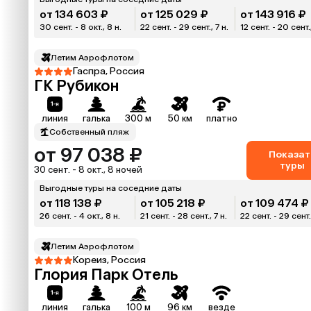
от 134 603 ₽
от 125 029 ₽
от 143 916 ₽
30 сент. - 8 окт., 8 н.
22 сент. - 29 сент., 7 н.
12 сент. - 20 сент.
Летим Аэрофлотом
Гаспра, Россия
ГК Рубикон
линия
галька
300 м
50 км
платно
Собственный пляж
от 97 038 ₽
Показат
туры
30 сент. - 8 окт., 8 ночей
Выгодные туры на соседние даты
от 118 138 ₽
от 105 218 ₽
от 109 474 ₽
26 сент. - 4 окт., 8 н.
21 сент. - 28 сент., 7 н.
22 сент. - 29 сент.,
Летим Аэрофлотом
Кореиз, Россия
Глория Парк Отель
линия
галька
100 м
96 км
везде