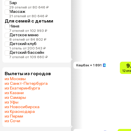
Бар
29 отелей от 80 646 ₽
Массаж
21 отелей от 80 646 ₽
Для семей с детьми
Няня
7 отелей от 102 993 ₽
Детское меню
8 отелей от 84 802 ₽
Детский клуб
1 отель от 200 543 ₽
Детский бассейн
7 отелей от 109 660 ₽
9
Кешбэк
+ 1 891
12 от
Вылеты из городов
из Москвы
из Санкт-Петербурга
из Екатеринбурга
из Казани
из Самары
из Уфы
из Новосибирска
из Краснодара
из Перми
из Сочи