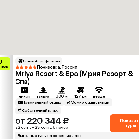
0
Летим Аэрофлотом
Понизовка, Россия
зывов
Mriya Resort & Spa (Мрия Резорт &
Спа)
линия
галька
300 м
127 км
везде
Премиальный отдых
Можно с животными
Собственный пляж
от 220 344 ₽
Показат
туры
22 сент. - 28 сент., 6 ночей
Выгодные туры на соседние даты