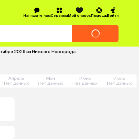
Напишите нам
Сервисы
Мой список
Помощь
Войти
ентябре 2026 из Нижнего Новгорода
Апрель
Май
Июнь
Июль
Нет данных
Нет данных
Нет данных
Нет данных