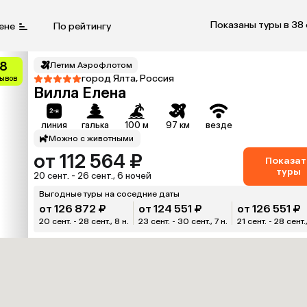
Показаны туры в 38
ене
По рейтингу
.8
Летим Аэрофлотом
город Ялта, Россия
зывов
Вилла Елена
линия
галька
100 м
97 км
везде
Можно с животными
от 112 564 ₽
Показат
туры
20 сент. - 26 сент., 6 ночей
Выгодные туры на соседние даты
от 126 872 ₽
от 124 551 ₽
от 126 551 ₽
20 сент. - 28 сент., 8 н.
23 сент. - 30 сент., 7 н.
21 сент. - 28 сент.,