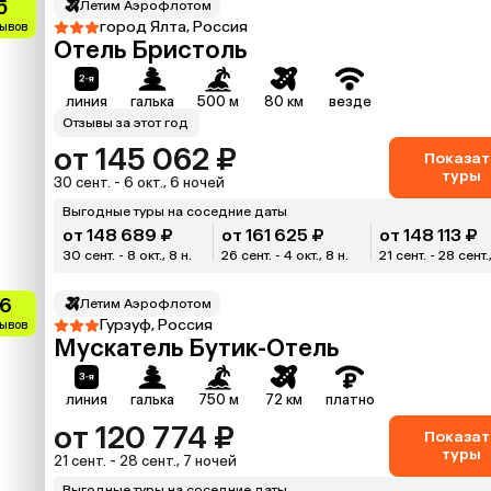
5
Летим Аэрофлотом
город Ялта, Россия
зывов
Отель Бристоль
линия
галька
500 м
80 км
везде
Отзывы за этот год
от 145 062 ₽
Показат
туры
30 сент. - 6 окт., 6 ночей
Выгодные туры на соседние даты
от 148 689 ₽
от 161 625 ₽
от 148 113 ₽
30 сент. - 8 окт., 8 н.
26 сент. - 4 окт., 8 н.
21 сент. - 28 сент.,
.6
Летим Аэрофлотом
Гурзуф, Россия
зывов
Мускатель Бутик-Отель
линия
галька
750 м
72 км
платно
от 120 774 ₽
Показат
туры
21 сент. - 28 сент., 7 ночей
Выгодные туры на соседние даты