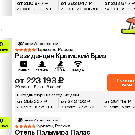
от 280 847 ₽
от 282 847 ₽
от 282 847 
24 сент. - 2 окт., 8 н.
21 сент. - 29 сент., 8 н.
30 сент. - 8 окт., 
ы
0
Летим Аэрофлотом
Парковое, Россия
зывов
Резиденция Крымский Бриз
линия
галька
300 м
везде
от 223 193 ₽
Показат
туры
29 сент. - 5 окт., 6 ночей
Выгодные туры на соседние даты
от 255 227 ₽
от 242 102 ₽
от 251 118 ₽
30 сент. - 8 окт., 8 н.
30 сент. - 7 окт., 7 н.
29 сент. - 6 окт., 7
.0
Летим Аэрофлотом
Курпаты, Россия
зывов
Отель Пальмира Палас