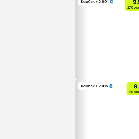
9.
Кешбэк
+ 2 901
270 от
9
Кешбэк
+ 2 415
20 от