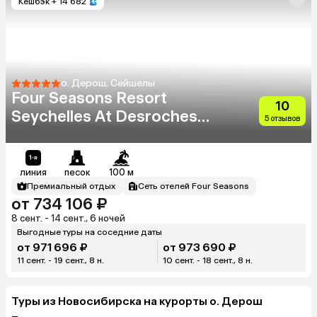
Кешбэк
+ 14 682
о. Дерош, Сейшелы
Four Seasons Resort
10
Seychelles At Desroches
5 отзывов
(Ex.Desroches Island)
линия
песок
100 м
Премиальный отдых
Сеть отелей Four Seasons
от 734 106 ₽
8 сент. - 14 сент., 6 ночей
Выгодные туры на соседние даты
от 971 696 ₽
от 973 690 ₽
11 сент. - 19 сент., 8 н.
10 сент. - 18 сент., 8 н.
Туры из Новосибирска на курорты о. Дерош