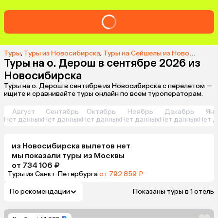
Туры
,
Туры из Новосибирска
,
Туры на Сейшелы из Новосибирска
Туры на о. Дерош в сентябре 2026 из
Новосибирска
Туры на о. Дерош в сентябре из Новосибирска с перелетом —
ищите и сравнивайте туры онлайн по всем туроператорам.
Август
Сентябрь
Октябрь
Ноябрь
Декабрь
Янв
Нет данных
Нет данных
Нет данных
Нет данных
Нет данных
Нет д
из
Новосибирска
вылетов нет
мы показали туры
из
Москвы
от 734 106 ₽
Туры из Санкт-Петербурга
от 792 859 ₽
По рекомендации
Показаны туры в 1 отель