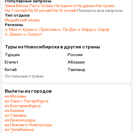
Популярные запросы
Зима
·
Весна
·
Лето
·
Осень
·
На одного
·
На двоих
·
На троих
·
На 7 ночей
·
На 10 ночей
·
На 14 ночей
·
Показать все запросы
Тип отдыха
Индийский океан
Регионы
о. Маэ
·
о. Кузин
·
о. Праслен
·
о. Ла Диг
·
о. Бёрд
·
о. Серф
·
о. Денис
·
о. Силуэт
Туры из Новосибирска в другие страны
Турция
Россия
Египет
Абхазия
Китай
Таиланд
Остальные страны
Вьетнам
ОАЭ
Мальдивы
Грузия
Вылеты из городов
Беларусь
Армения
из Москвы
Шри-Ланка
Казахстан
из Санкт-Петербурга
из Екатеринбурга
Азербайджан
Узбекистан
из Казани
Сербия
Катар
из Самары
из Краснодара
Киргизия
Гонконг
из Нижнего Новгорода
Саудовская Аравия
Таджикистан
из Челябинска