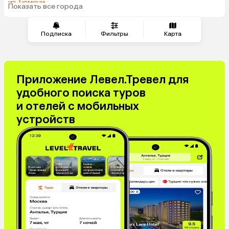
из Тюмени
Венгрия
Показать все города
из Минеральных Вод
Подписка
Фильтры
Карта
Приложение Левел.Тревел для
удобного поиска туров
и отелей с мобильных
устройств