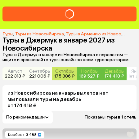
Туры
,
Туры из Новосибирска
,
Туры в Армению из Новосибирска
Туры в Джермук в январе 2027 из
Новосибирска
Туры в Джермук в январе из Новосибирска с перелетом —
ищите и сравнивайте туры онлайн по всем туроператорам.
Август
Сентябрь
Октябрь
Ноябрь
Декабрь
Янв
222 313 ₽
221 006 ₽
175 386 ₽
169 527 ₽
174 418 ₽
Нет д
из
Новосибирска
на январь
вылетов нет
мы показали туры
на
декабрь
от 174 418 ₽
По рекомендации
Показаны туры в 1 отель
Кешбэк
+ 3 488