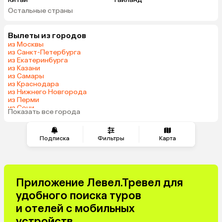
Остальные страны
Вьетнам
ОАЭ
Мальдивы
Грузия
Вылеты из городов
Беларусь
Армения
из Москвы
Шри-Ланка
Казахстан
из Санкт-Петербурга
из Екатеринбурга
Азербайджан
Узбекистан
из Казани
Сербия
Катар
из Самары
из Краснодара
Киргизия
Гонконг
из Нижнего Новгорода
Саудовская Аравия
Таджикистан
из Перми
из Сочи
Венгрия
Показать все города
из Тюмени
Подписка
Фильтры
Карта
Приложение Левел.Тревел для
удобного поиска туров
и отелей с мобильных
устройств