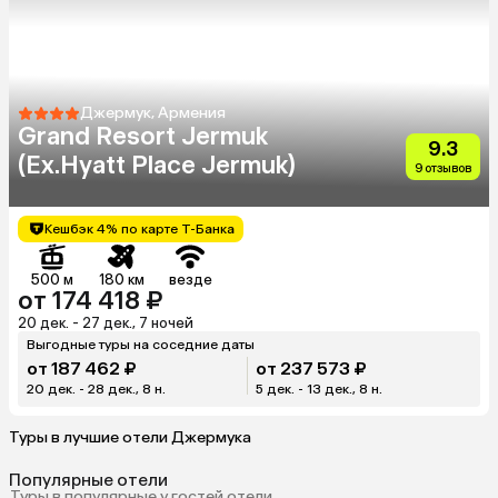
Джермук, Армения
Grand Resort Jermuk
9.3
(Ex.Hyatt Place Jermuk)
9 отзывов
Кешбэк 4% по карте Т-Банка
500 м
180 км
везде
от 174 418 ₽
20 дек. - 27 дек., 7 ночей
Выгодные туры на соседние даты
от 187 462 ₽
от 237 573 ₽
20 дек. - 28 дек., 8 н.
5 дек. - 13 дек., 8 н.
Туры в лучшие отели Джермука
Популярные отели
Туры в популярные у гостей отели