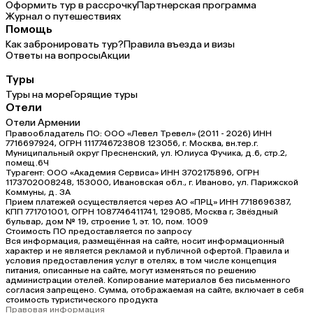
Оформить тур в рассрочку
Партнерская программа
Журнал о путешествиях
Помощь
Как забронировать тур?
Правила въезда и визы
Ответы на вопросы
Акции
Туры
Туры на море
Горящие туры
Отели
Отели Армении
Правообладатель ПО: ООО «Левел Тревел» (2011 - 2026) ИНН
7716697924, ОГРН 1117746723808 123056, г. Москва, вн.тер.г.
Муниципальный округ Пресненский, ул. Юлиуса Фучика, д.6, стр.2,
помещ.6Ч
Турагент: ООО «Академия Сервиса» ИНН 3702175896, ОГРН
1173702008248, 153000, Ивановская обл., г. Иваново, ул. Парижской
Коммуны, д. ЗА
Прием платежей осуществляется через АО «ПРЦ» ИНН 7718696387,
КПП 771701001, ОГРН 1087746411741, 129085, Москва г, Звёздный
бульвар, дом № 19, строение 1, эт. 10, пом. 1009
Стоимость ПО предоставляется по запросу
Вся информация, размещённая на сайте, носит информационный
характер и не является рекламой и публичной офертой. Правила и
условия предоставления услуг в отелях, в том числе концепция
питания, описанные на сайте, могут изменяться по решению
администрации отелей. Копирование материалов без письменного
согласия запрещено. Сумма, отображаемая на сайте, включает в себя
стоимость туристического продукта
Правовая информация