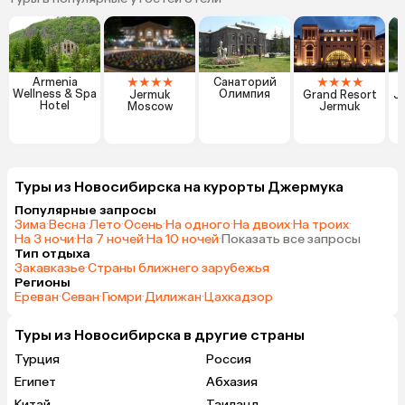
★
★
★
★
★
★
★
★
Armenia
Санаторий
Wellness & Spa
Олимпия
Jermuk
Grand Resort
J
Hotel
Moscow
Jermuk
Туры из Новосибирска на курорты Джермука
Популярные запросы
Зима
·
Весна
·
Лето
·
Осень
·
На одного
·
На двоих
·
На троих
·
На 3 ночи
·
На 7 ночей
·
На 10 ночей
·
Показать все запросы
Тип отдыха
Закавказье
·
Страны ближнего зарубежья
Регионы
Ереван
·
Севан
·
Гюмри
·
Дилижан
·
Цахкадзор
Туры из Новосибирска в другие страны
Турция
Россия
Египет
Абхазия
Китай
Таиланд