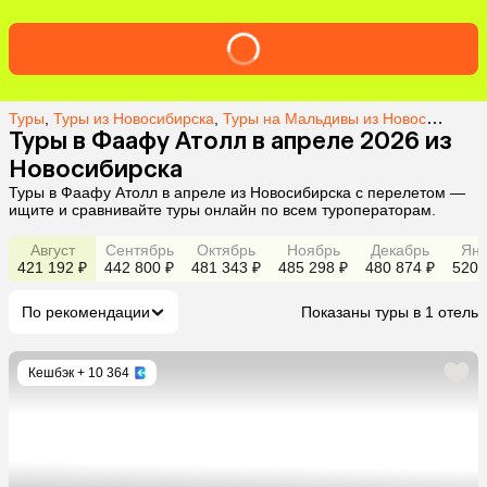
Туры
,
Туры из Новосибирска
,
Туры на Мальдивы из Новосибирска
Туры в Фаафу Атолл в апреле 2026 из
Новосибирска
Туры в Фаафу Атолл в апреле из Новосибирска с перелетом —
ищите и сравнивайте туры онлайн по всем туроператорам.
Август
Сентябрь
Октябрь
Ноябрь
Декабрь
Янв
421 192 ₽
442 800 ₽
481 343 ₽
485 298 ₽
480 874 ₽
520 
По рекомендации
Показаны туры в 1 отель
Кешбэк
+ 10 364