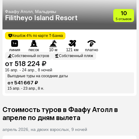
Фаафу Атолл, Мальдивы
10
Filitheyo Island Resort
5 отзывов
Кешбэк 4% по карте Т-Банка
линия
песок
10 м
121 км
платно
Собственный остров
Собственный пляж
от 518 224 ₽
16 апр. - 24 апр., 8 ночей
Выгодные туры на соседние даты
от 541 667 ₽
15 апр. - 23 апр., 8 н.
Стоимость туров в Фаафу Атолл в
апреле по дням вылета
апрель 2026, на двоих взрослых, 9 ночей