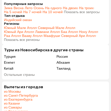
Популярные запросы
Зима
·
Весна
·
Лето
·
Осень
·
На одного
·
На двоих
·
На троих
·
На 5 ночей
·
На 7 ночей
·
На 10 ночей
·
Показать все запросы
Тип отдыха
Индийский океан
Регионы
Южный Мале Атолл
·
Северный Мале Атолл
·
Южный Ари Атолл
·
Лавиани Атолл
·
Баа Атолл
·
Нону Атолл
·
Раа Атолл
·
Вааву Атолл
·
Маафуши
·
Северный Ари Атолл
·
Показать все регионы
Туры из Новосибирска в другие страны
Турция
Россия
Египет
Абхазия
Китай
Таиланд
Вьетнам
ОАЭ
Остальные страны
Мальдивы
Грузия
Беларусь
Армения
Вылеты из городов
из Москвы
Шри-Ланка
Казахстан
из Санкт-Петербурга
Азербайджан
Узбекистан
из Екатеринбурга
из Казани
Сербия
Катар
из Самары
Киргизия
Гонконг