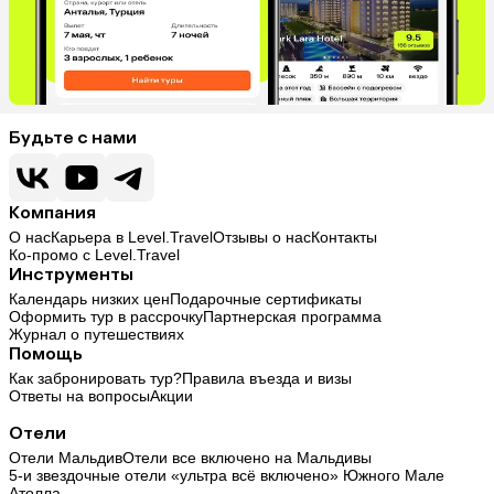
Будьте с нами
Компания
О нас
Карьера в Level.Travel
Отзывы о нас
Контакты
Ко-промо с Level.Travel
Инструменты
Календарь низких цен
Подарочные сертификаты
Оформить тур в рассрочку
Партнерская программа
Журнал о путешествиях
Помощь
Как забронировать тур?
Правила въезда и визы
Ответы на вопросы
Акции
Отели
Отели Мальдив
Отели все включено на Мальдивы
5-и звездочные отели «ультра всё включено» Южного Мале
Атолла