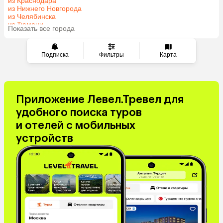
из Краснодара
из Нижнего Новгорода
Саудовская Аравия
Таджикистан
из Челябинска
Венгрия
из Тюмени
Показать все города
из Минеральных Вод
Подписка
Фильтры
Карта
Приложение Левел.Тревел для
удобного поиска туров
и отелей с мобильных
устройств