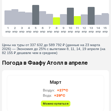
1
2
3
4
5
6
7
8
9
10
11
12
13
14
15
апр
апр
апр
апр
апр
апр
апр
апр
апр
апр
апр
апр
апр
апр
апр
Цены на туры от 337 632 до 589 792 ₽ (данные на 23 марта
2026) — Экономия до 25% с вылетами 8, 11, 14, 19 апреля (на
82 155 ₽ дешевле чем в среднем)
Погода в Фаафу Атолл в апреле
Март
Воздух:
+27°C
Вода:
+29°C
Можно купаться