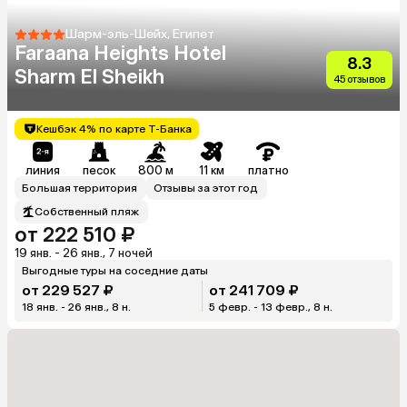
Шарм-эль-Шейх, Египет
Faraana Heights Hotel
8.3
Sharm El Sheikh
45 отзывов
Кешбэк 4% по карте Т-Банка
линия
песок
800 м
11 км
платно
Большая территория
Отзывы за этот год
Собственный пляж
от 222 510 ₽
19 янв. - 26 янв., 7 ночей
Выгодные туры на соседние даты
от 229 527 ₽
от 241 709 ₽
18 янв. - 26 янв., 8 н.
5 февр. - 13 февр., 8 н.