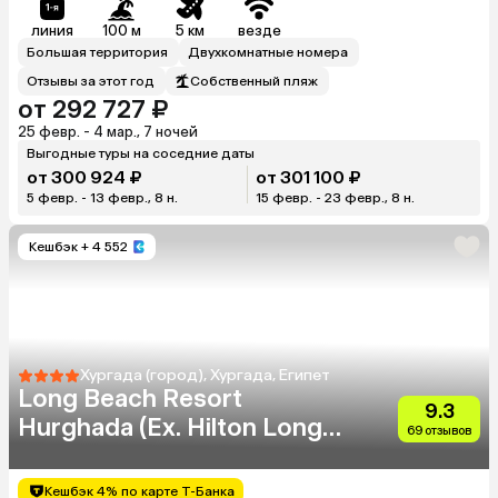
линия
100 м
5 км
везде
Большая территория
Двухкомнатные номера
Отзывы за этот год
Собственный пляж
от 292 727 ₽
25 февр. - 4 мар., 7 ночей
Выгодные туры на соседние даты
от 300 924 ₽
от 301 100 ₽
5 февр. - 13 февр., 8 н.
15 февр. - 23 февр., 8 н.
Кешбэк
+ 4 552
Хургада (город), Хургада, Египет
Long Beach Resort
9.3
Hurghada (Ex. Hilton Long
69 отзывов
Beach Resort)
Кешбэк 4% по карте Т-Банка