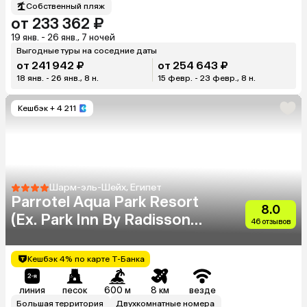
Собственный пляж
от 233 362 ₽
19 янв. - 26 янв., 7 ночей
Выгодные туры на соседние даты
от 241 942 ₽
от 254 643 ₽
18 янв. - 26 янв., 8 н.
15 февр. - 23 февр., 8 н.
Кешбэк
+ 4 211
Шарм-эль-Шейх, Египет
Parrotel Aqua Park Resort
8.0
(Ex. Park Inn By Radisson
46 отзывов
Sharm)
Кешбэк 4% по карте Т-Банка
линия
песок
600 м
8 км
везде
Большая территория
Двухкомнатные номера