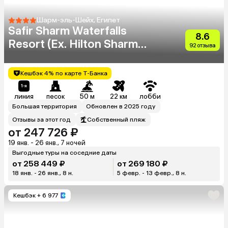
Шарм-эль-Шейх, Египет
Safir Sharm Waterfalls
8.6
Resort (Ex. Hilton Sharm
92 отзыва
Waterfalls Resort)
Кешбэк 4% по карте Т-Банка
линия
песок
50 м
22 км
лобби
Большая территория
Обновлен в 2025 году
Отзывы за этот год
Собственный пляж
от 247 726 ₽
19 янв. - 26 янв., 7 ночей
Выгодные туры на соседние даты
от 258 449 ₽
от 269 180 ₽
18 янв. - 26 янв., 8 н.
5 февр. - 13 февр., 8 н.
Кешбэк
+ 6 977