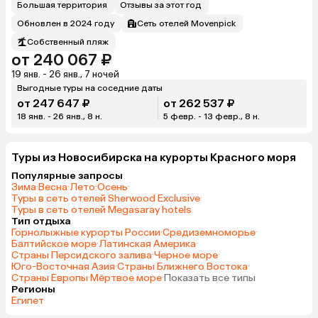
Большая территория
Отзывы за этот год
Обновлен в 2024 году
Сеть отелей Movenpick
Собственный пляж
от 240 067 ₽
19 янв. - 26 янв., 7 ночей
Выгодные туры на соседние даты
от 247 647 ₽
от 262 537 ₽
18 янв. - 26 янв., 8 н.
5 февр. - 13 февр., 8 н.
Туры из Новосибирска на курорты Красного моря
Популярные запросы
Зима
·
Весна
·
Лето
·
Осень
·
Туры в сеть отелей Sherwood Exclusive
·
Туры в сеть отелей Megasaray hotels
Тип отдыха
Горнолыжные курорты России
·
Средиземноморье
·
Балтийское море
·
Латинская Америка
·
Страны Персидского залива
·
Черное море
·
Юго-Восточная Азия
·
Страны Ближнего Востока
·
Страны Европы
·
Мёртвое море
·
Показать все типы
Регионы
Египет