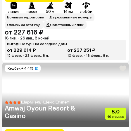
линия
песок
50 м
14 км
лобби
Большая территория
Двухкомнатные номера
Отзывы за этот год
Собственный пляж
от 227 616 ₽
18 янв. - 26 янв., 8 ночей
Выгодные туры на соседние даты
от 229 614 ₽
от 237 251 ₽
15 февр. - 23 февр., 8 н.
10 февр. - 18 февр., 8 н.
Кешбэк
+ 4 415
Шарм-эль-Шейх, Египет
Amwaj Oyoun Resort &
8.0
Casino
49 отзывов