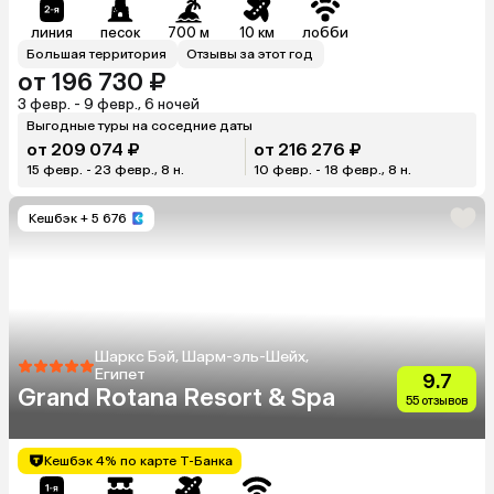
линия
песок
700 м
10 км
лобби
Большая территория
Отзывы за этот год
от 196 730 ₽
3 февр. - 9 февр., 6 ночей
Выгодные туры на соседние даты
от 209 074 ₽
от 216 276 ₽
15 февр. - 23 февр., 8 н.
10 февр. - 18 февр., 8 н.
Кешбэк
+ 5 676
Шаркс Бэй, Шарм-эль-Шейх,
Египет
9.7
Grand Rotana Resort & Spa
55 отзывов
Кешбэк 4% по карте Т-Банка