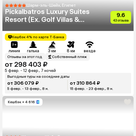
Шарм-эль-Шейх, Египет
Pickalbatros Luxury Suites
9.6
Resort (Ex. Golf Villas &
43 отзыва
Suites)
Кешбэк 4% по карте Т-Банка
линия
галька
3 км
8 км
везде
Отзывы за этот год
Собственный пляж
от 298 403 ₽
5 февр. - 12 февр., 7 ночей
Выгодные туры на соседние даты
от 306 079 ₽
от 310 864 ₽
5 февр. - 13 февр., 8 н.
15 февр. - 23 февр., 8 н.
Кешбэк
+ 4 616