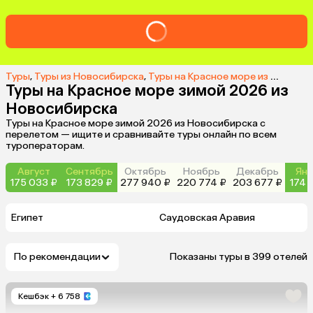
Туры
,
Туры из Новосибирска
,
Туры на Красное море из Новосибирска
Туры на Красное море зимой 2026 из
Новосибирска
Туры на Красное море зимой 2026 из Новосибирска с
перелетом — ищите и сравнивайте туры онлайн по всем
туроператорам.
Август
Сентябрь
Октябрь
Ноябрь
Декабрь
Янв
175 033 ₽
173 829 ₽
277 940 ₽
220 774 ₽
203 677 ₽
174 
Египет
Саудовская Аравия
По рекомендации
Показаны туры в 399 отелей
Кешбэк
+ 6 758