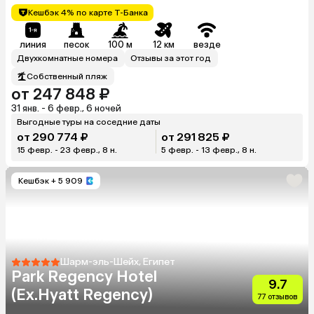
Кешбэк 4% по карте Т-Банка
линия
песок
100 м
12 км
везде
Двухкомнатные номера
Отзывы за этот год
Собственный пляж
от 247 848 ₽
31 янв. - 6 февр., 6 ночей
Выгодные туры на соседние даты
от 290 774 ₽
от 291 825 ₽
15 февр. - 23 февр., 8 н.
5 февр. - 13 февр., 8 н.
Кешбэк
+ 5 909
Шарм-эль-Шейх, Египет
Park Regency Hotel
9.7
(Ex.Hyatt Regency)
77 отзывов