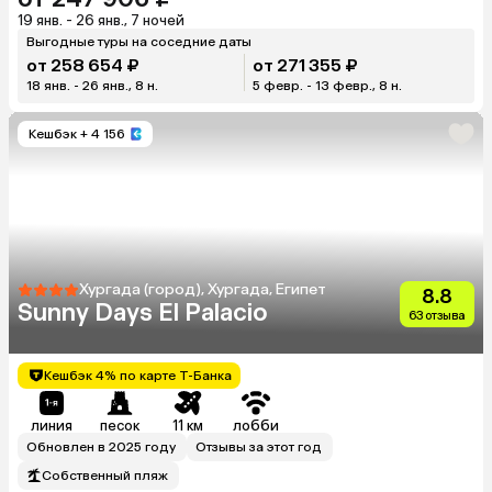
19 янв. - 26 янв., 7 ночей
Выгодные туры на соседние даты
от 258 654 ₽
от 271 355 ₽
18 янв. - 26 янв., 8 н.
5 февр. - 13 февр., 8 н.
Кешбэк
+ 4 156
Хургада (город), Хургада, Египет
8.8
Sunny Days El Palacio
63 отзыва
Кешбэк 4% по карте Т-Банка
линия
песок
11 км
лобби
Обновлен в 2025 году
Отзывы за этот год
Собственный пляж