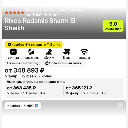
Rixos Шарм-эль-Шейх, Шарм-
эль-Шейх, Египет
Rixos Radamis Sharm El
9.0
Sheikh
26 отзывов
Кешбэк 4% по карте Т-Банка
линия
пес./гал.
850 м
6 км
везде
Отзывы за этот год
Собственный пляж
от 348 893 ₽
5 февр. - 12 февр., 7 ночей
Выгодные туры на соседние даты
от 363 435 ₽
от 365 121 ₽
5 февр. - 13 февр., 8 н.
15 февр. - 23 февр., 8 н.
Кешбэк
+ 4 450