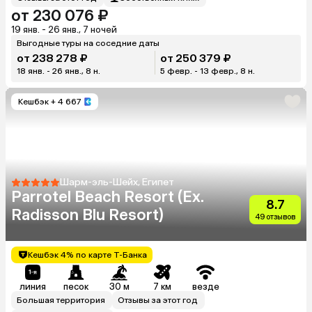
от 230 076 ₽
19 янв. - 26 янв., 7 ночей
Выгодные туры на соседние даты
от 238 278 ₽
от 250 379 ₽
18 янв. - 26 янв., 8 н.
5 февр. - 13 февр., 8 н.
Кешбэк
+ 4 667
Шарм-эль-Шейх, Египет
Parrotel Beach Resort (Ex.
8.7
Radisson Blu Resort)
49 отзывов
Кешбэк 4% по карте Т-Банка
линия
песок
30 м
7 км
везде
Большая территория
Отзывы за этот год