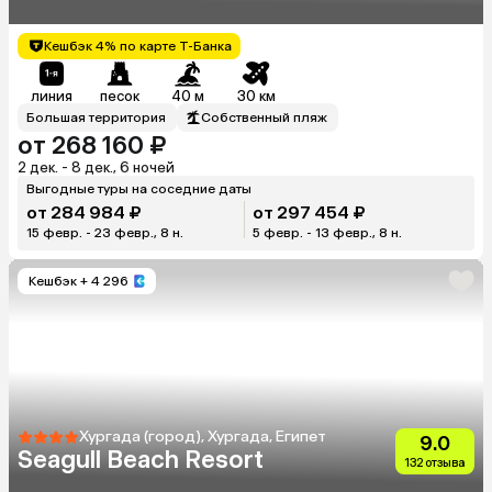
(Ex.Stella Makadi Beach
Resort & Spa)
Кешбэк 4% по карте Т-Банка
линия
песок
40 м
30 км
Большая территория
Собственный пляж
от 268 160 ₽
2 дек. - 8 дек., 6 ночей
Выгодные туры на соседние даты
от 284 984 ₽
от 297 454 ₽
15 февр. - 23 февр., 8 н.
5 февр. - 13 февр., 8 н.
Кешбэк
+ 4 296
Хургада (город), Хургада, Египет
9.0
Seagull Beach Resort
132 отзыва