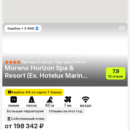
Кешбэк
+ 3 966
Хургада (город), Хургада, Египет
Moreno Horizon Spa &
7.9
Resort (Ex. Hotelux Marina
52 отзыва
Beach)
Кешбэк 4% по карте Т-Банка
линия
песок
60 м
7 км
везде
Большая территория
Отзывы за этот год
Собственный пляж
от 198 342 ₽