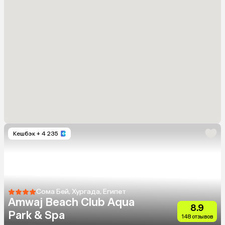
Кешбэк
+ 4 235
Сома Бей, Хургада, Египет
Amwaj Beach Club Aqua
8.9
Park & Spa
148 отзывов