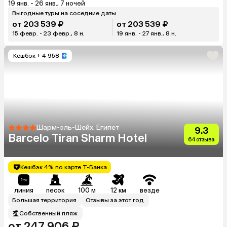
19 янв. - 26 янв., 7 ночей
Выгодные туры на соседние даты
от 203 539 ₽
от 203 539 ₽
15 февр. - 23 февр., 8 н.
19 янв. - 27 янв., 8 н.
Кешбэк
+ 4 958
Шарм-эль-Шейх, Египет
9.3
Barcelo Tiran Sharm Hotel
64 отзыва
Кешбэк 4% по карте Т-Банка
линия
песок
100 м
12 км
везде
Большая территория
Отзывы за этот год
Собственный пляж
от 247 906 ₽