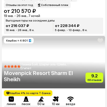
Отзывы за этот год
Собственный пляж
от 210 570 ₽
19 янв. - 26 янв., 7 ночей
Выгодные туры на соседние даты
от 216 037 ₽
от 228 344 ₽
18 янв. - 26 янв., 8 н.
5 февр. - 13 февр., 8 н.
Кешбэк
+ 4 801
Наама Бэй, Шарм-эль-Шейх,
Египет
Movenpick Resort Sharm El
9.2
Sheikh
68 отзывов
Кешбэк 4% по карте Т-Банка
линия
песок
50 м
10 км
везде