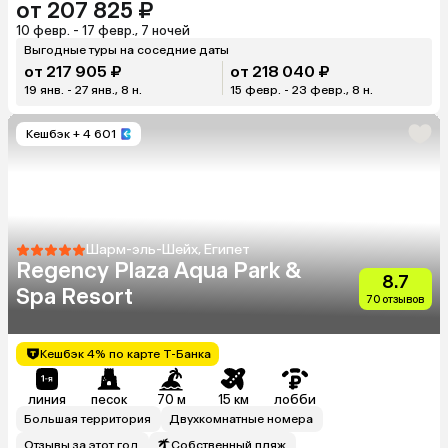
от 207 825 ₽
10 февр. - 17 февр., 7 ночей
Выгодные туры на соседние даты
от 217 905 ₽
от 218 040 ₽
19 янв. - 27 янв., 8 н.
15 февр. - 23 февр., 8 н.
Кешбэк
+ 4 601
Шарм-эль-Шейх, Египет
Regency Plaza Aqua Park &
8.7
Spa Resort
70 отзывов
Кешбэк 4% по карте Т-Банка
линия
песок
70 м
15 км
лобби
Большая территория
Двухкомнатные номера
Отзывы за этот год
Собственный пляж