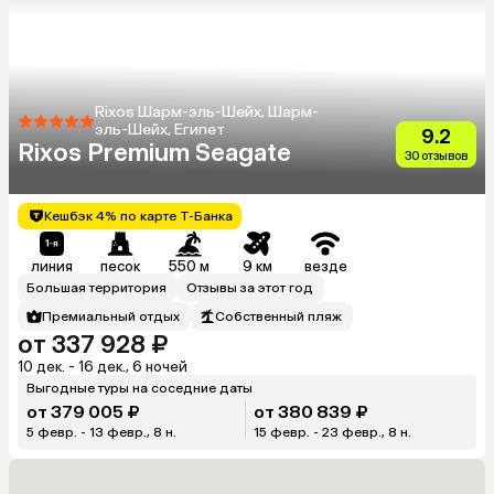
Rixos Шарм-эль-Шейх, Шарм-
эль-Шейх, Египет
9.2
Rixos Premium Seagate
30 отзывов
Кешбэк 4% по карте Т-Банка
линия
песок
550 м
9 км
везде
Большая территория
Отзывы за этот год
Премиальный отдых
Собственный пляж
от 337 928 ₽
10 дек. - 16 дек., 6 ночей
Выгодные туры на соседние даты
от 379 005 ₽
от 380 839 ₽
5 февр. - 13 февр., 8 н.
15 февр. - 23 февр., 8 н.