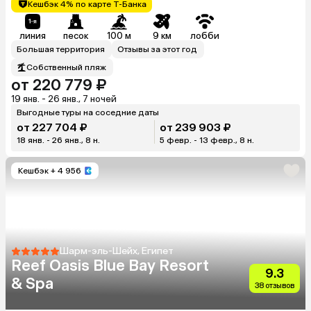
Кешбэк 4% по карте Т-Банка
линия
песок
100 м
9 км
лобби
Большая территория
Отзывы за этот год
Собственный пляж
от 220 779 ₽
19 янв. - 26 янв., 7 ночей
Выгодные туры на соседние даты
от 227 704 ₽
от 239 903 ₽
18 янв. - 26 янв., 8 н.
5 февр. - 13 февр., 8 н.
Кешбэк
+ 4 956
Шарм-эль-Шейх, Египет
Reef Oasis Blue Bay Resort
9.3
& Spa
38 отзывов