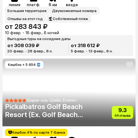
линия
платф.
8 км
везде
Большая территория
Двухкомнатные номера
Отзывы за этот год
Собственный пляж
от 283 843 ₽
10 февр. - 18 февр., 8 ночей
Выгодные туры на соседние даты
от 308 039 ₽
от 318 612 ₽
20 февр. - 28 февр., 8 н.
5 февр. - 13 февр., 8 н.
Кешбэк
+ 5 854
Шарм-эль-Шейх, Египет
Pickalbatros Golf Beach
9.3
Resort (Ex. Golf Beach
44 отзыва
Resort Sharm El Sheikh)
Кешбэк 4% по карте Т-Банка