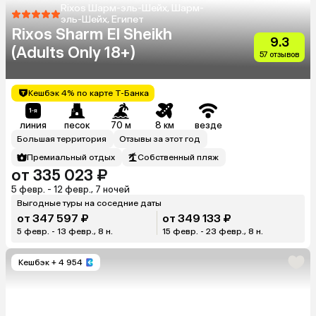
Rixos Шарм-эль-Шейх, Шарм-
эль-Шейх, Египет
Rixos Sharm El Sheikh
9.3
(Adults Only 18+)
57 отзывов
Кешбэк 4% по карте Т-Банка
линия
песок
70 м
8 км
везде
Большая территория
Отзывы за этот год
Премиальный отдых
Собственный пляж
от 335 023 ₽
5 февр. - 12 февр., 7 ночей
Выгодные туры на соседние даты
от 347 597 ₽
от 349 133 ₽
5 февр. - 13 февр., 8 н.
15 февр. - 23 февр., 8 н.
Кешбэк
+ 4 954