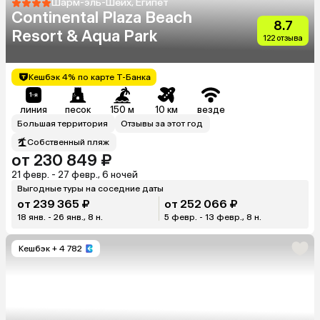
Шарм-эль-Шейх, Египет
Continental Plaza Beach
8.7
Resort & Aqua Park
122 отзыва
Кешбэк 4% по карте Т-Банка
линия
песок
150 м
10 км
везде
Большая территория
Отзывы за этот год
Собственный пляж
от 230 849 ₽
21 февр. - 27 февр., 6 ночей
Выгодные туры на соседние даты
от 239 365 ₽
от 252 066 ₽
18 янв. - 26 янв., 8 н.
5 февр. - 13 февр., 8 н.
Кешбэк
+ 4 782