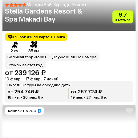
Макади Бэй, Хургада, Египет
Stella Gardens Resort &
9.7
Spa Makadi Bay
33 отзыва
Кешбэк 4% по карте Т-Банка
2 км
35 км
Большая территория
Двухкомнатные номера
Отзывы за этот год
от 239 126 ₽
10 февр. - 17 февр., 7 ночей
Выгодные туры на соседние даты
от 254 746 ₽
от 257 724 ₽
18 янв. - 26 янв., 8 н.
19 янв. - 27 янв., 8 н.
Кешбэк
+ 6 700