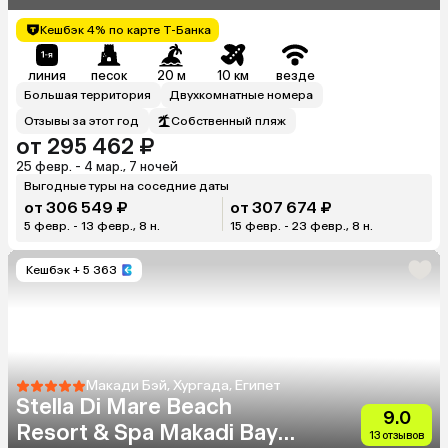
Кешбэк 4% по карте Т-Банка
линия
песок
20 м
10 км
везде
Большая территория
Двухкомнатные номера
Отзывы за этот год
Собственный пляж
от 295 462 ₽
25 февр. - 4 мар., 7 ночей
Выгодные туры на соседние даты
от 306 549 ₽
от 307 674 ₽
5 февр. - 13 февр., 8 н.
15 февр. - 23 февр., 8 н.
Кешбэк
+ 5 363
Макади Бэй, Хургада, Египет
Stella Di Mare Beach
9.0
Resort & Spa Makadi Bay
13 отзывов