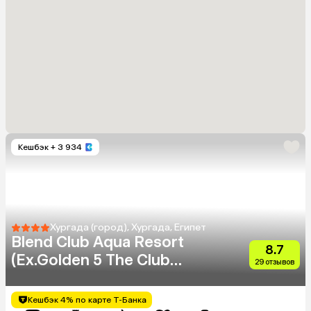
Кешбэк
+ 3 934
Хургада (город), Хургада, Египет
Blend Club Aqua Resort
8.7
(Ex.Golden 5 The Club
29 отзывов
Resort)
Кешбэк 4% по карте Т-Банка