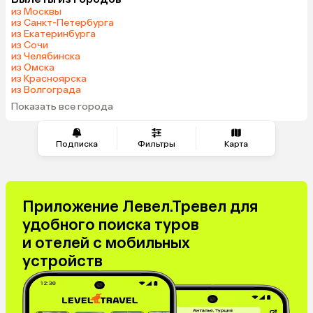
Саудовская Аравия
из Москвы
из Санкт-Петербурга
из Екатеринбурга
из Сочи
из Челябинска
из Омска
из Красноярска
из Волгограда
Показать все города
Подписка
Фильтры
Карта
Приложение Левел.Тревел для
удобного поиска туров
и отелей с мобильных
устройств