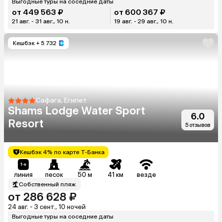
Выгодные туры на соседние даты
от 449 563 ₽
от 600 367 ₽
21 авг. - 31 авг., 10 н.
19 авг. - 29 авг., 10 н.
Кешбэк
+ 5 732
Сафага, Египет
Shams Lodge Water Sport
6.0
Resort
5 отзывов
Кешбэк 4% по карте Т-Банка
линия
песок
50 м
41 км
везде
Собственный пляж
от 286 628 ₽
24 авг. - 3 сент., 10 ночей
Выгодные туры на соседние даты