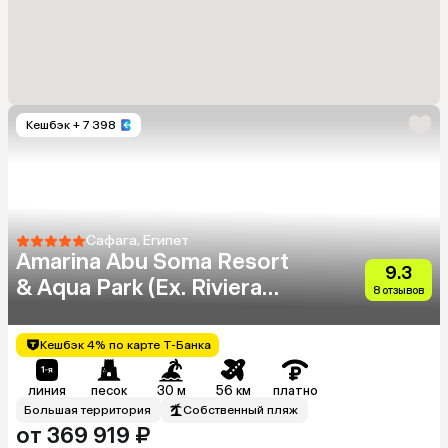
Кешбэк
+ 7 398
Сафага, Египет
Amarina Abu Soma Resort
9.3
& Aqua Park (Ex. Riviera
8 отзывов
Plaza Abu Soma)
Кешбэк 4% по карте Т-Банка
линия
песок
30 м
56 км
платно
Большая территория
Собственный пляж
от 369 919 ₽