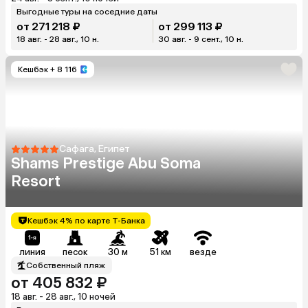
Выгодные туры на соседние даты
от 271 218 ₽
от 299 113 ₽
18 авг. - 28 авг., 10 н.
30 авг. - 9 сент., 10 н.
Кешбэк
+ 8 116
Сафага, Египет
Shams Prestige Abu Soma
Resort
Кешбэк 4% по карте Т-Банка
линия
песок
30 м
51 км
везде
Собственный пляж
от 405 832 ₽
18 авг. - 28 авг., 10 ночей