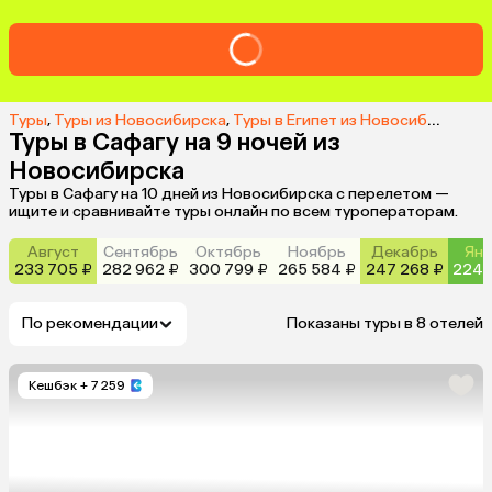
Туры
,
Туры из Новосибирска
,
Туры в Египет из Новосибирска
,
Т
Туры в Сафагу на 9 ночей из
Новосибирска
Туры в Сафагу на 10 дней из Новосибирска с перелетом —
ищите и сравнивайте туры онлайн по всем туроператорам.
Август
Сентябрь
Октябрь
Ноябрь
Декабрь
Янв
233 705 ₽
282 962 ₽
300 799 ₽
265 584 ₽
247 268 ₽
224 
По рекомендации
Показаны туры в 8 отелей
Кешбэк
+ 7 259