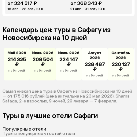
от 324 517 ₽
от 368 343 ₽
18 авг. - 28 авг., 10 н.
21 авг. - 31 авг., 10 н.
Календарь цен: туры в Сафагу из
Новосибирска на 10 дней
Май 2026
Июнь 2026
Июль 2026
Август
Сентябрь
2026
2026
214 325
208 504
224 147
₽
₽
₽
228 487
220 127
₽
₽
на 9 ночей
на 9 ночей
на 9 ночей
на 9 ночей
на 9 ночей
Самая низкая цена тура в Сафагу из Новосибирска на 10 дней
— от 175 016 рублей (цена актуальна на 23 мая 2026), Shams
Safaga, 2-е взрослых, 9 ночей, 29 января — 7 февраля.
Туры в лучшие отели Сафаги
Популярные отели
Туры в популярные у гостей отели