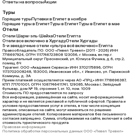
Ответы на вопросы
Акции
Туры
Горящие туры
Путевки в Египет в ноябре
Горящие туры в Египет
Туры в Египет
Туры в Египет в мае
Отели
Отели Шарм-эль-Шейха
Отели Египта
Отели все включено в Хургаду
Отели Хургады
5-и звездочные отели «ультра всё включено» Египта
Правообладатель ПО: ООО «Левел Тревел» (2011 - 2026) ИНН
7716697924, ОГРН 1117746723808 123056, г. Москва, вн.тер.г.
Муниципальный округ Пресненский, ул. Юлиуса Фучика, д.6, стр.2,
помещ.6Ч
Турагент: ООО «Академия Сервиса» ИНН 3702175896, ОГРН
1173702008248, 153000, Ивановская обл., г. Иваново, ул. Парижской
Коммуны, д. ЗА
Прием платежей осуществляется через АО «ПРЦ» ИНН 7718696387,
КПП 771701001, ОГРН 1087746411741, 129085, Москва г, Звёздный
бульвар, дом № 19, строение 1, эт. 10, пом. 1009
Стоимость ПО предоставляется по запросу
Вся информация, размещённая на сайте, носит информационный
характер и не является рекламой и публичной офертой. Правила и
условия предоставления услуг в отелях, в том числе концепция
питания, описанные на сайте, могут изменяться по решению
администрации отелей. Копирование материалов без письменного
согласия запрещено. Сумма, отображаемая на сайте, включает в себя
стоимость туристического продукта
Правовая информация
Политика обработки персональных данных ООО «Левел Тревел»