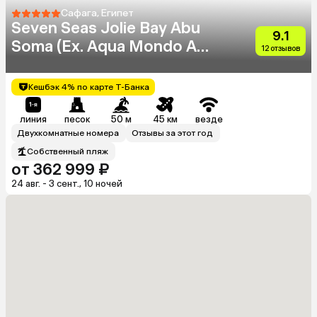
Сафага, Египет
Seven Seas Jolie Bay Abu
9.1
Soma (Ex. Aqua Mondo Abu
12 отзывов
Soma Resort)
Кешбэк 4% по карте Т-Банка
линия
песок
50 м
45 км
везде
Двухкомнатные номера
Отзывы за этот год
Собственный пляж
от 362 999 ₽
24 авг. - 3 сент., 10 ночей