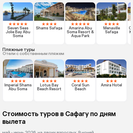
★
★
★
★
★
★
★
★
★
★
★
★
★
★
★
★
★
★
Seven Seas
Shams Safaga
Amarina Abu
Menaville
Cl
Jolie Bay Abu
Soma Resort &
Safaga
Ka
Soma
Aqua Park
Пляжные туры
Отели с собственным пляжем
★
★
★
★
★
★
★
★
★
★
★
★
★
★
★
Imperial Shams
Lotus Bay
Coral Sun
Amira Hotel
Abu Soma
Beach Resort
Beach
Стоимость туров в Сафагу по дням
вылета
май - июнь 2026, на двоих взрослых, 9 ночей