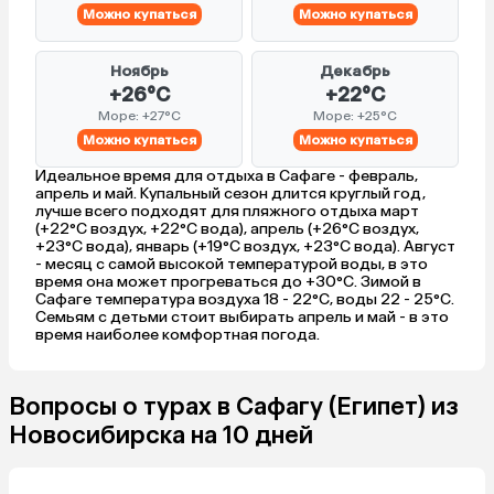
регулярно меняют пол
Можно купаться
Можно купаться
бельё. Очень красивая
ухоженная территория,
Ноябрь
Декабрь
зеленые газоны, краси
+26°C
+22°C
оформление. Из минусо
Море: +27°C
Море: +25°C
бесплатный вайфай то
Можно купаться
Можно купаться
районе лобби-бара и 
низкая. Нужно брать с
Идеальное время для отдыха в Сафаге - февраль,
апрель и май. Купальный сезон длится круглый год,
подключать платный ва
лучше всего подходят для пляжного отдыха март
$ в неделю. Поплавать
(+22°C воздух, +22°C вода), апрель (+26°C воздух,
не получится, очень ме
+23°C вода), январь (+19°C воздух, +23°C вода). Август
- месяц с самой высокой температурой воды, в это
в районе рифа по шейк
время она может прогреваться до +30°C. Зимой в
есть где, но не нашёл.
Сафаге температура воздуха 18 - 22°C, воды 22 - 25°C.
впечатление очень хо
Семьям с детьми стоит выбирать апрель и май - в это
очень жаль было уезж
время наиболее комфортная погода.
осталось желание вер
вновь, что далеко не в
Вопросы о турах в Сафагу (Египет) из
бывает.
Новосибирска на 10 дней