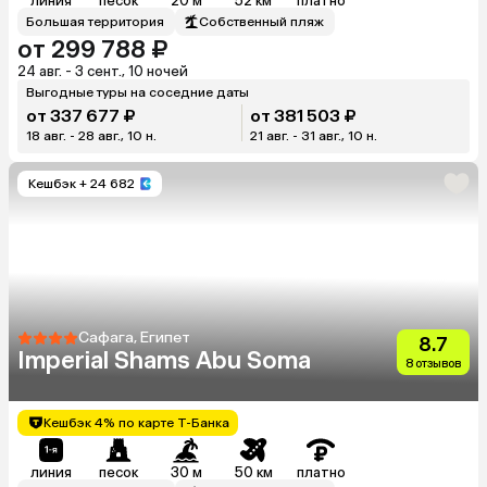
линия
песок
20 м
52 км
платно
Большая территория
Собственный пляж
от 299 788 ₽
24 авг. - 3 сент., 10 ночей
Выгодные туры на соседние даты
от 337 677 ₽
от 381 503 ₽
18 авг. - 28 авг., 10 н.
21 авг. - 31 авг., 10 н.
Кешбэк
+ 24 682
Сафага, Египет
8.7
Imperial Shams Abu Soma
8 отзывов
Кешбэк 4% по карте Т-Банка
линия
песок
30 м
50 км
платно