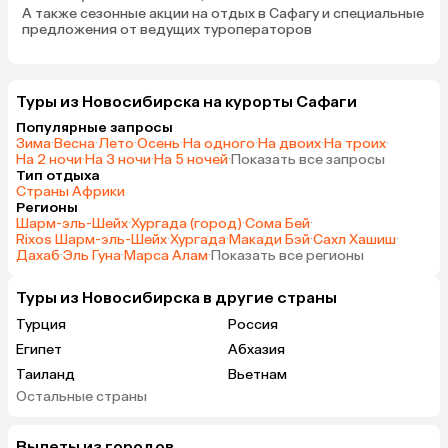
А также
сезонные акции на отдых в Сафагу
и специальные
предложения от ведущих туроператоров
Туры из Новосибирска на курорты Сафаги
Популярные запросы
Зима
·
Весна
·
Лето
·
Осень
·
На одного
·
На двоих
·
На троих
·
На 2 ночи
·
На 3 ночи
·
На 5 ночей
·
Показать все запросы
Тип отдыха
Страны Африки
Регионы
Шарм-эль-Шейх
·
Хургада (город)
·
Сома Бей
·
Rixos Шарм-эль-Шейх
·
Хургада
·
Макади Бэй
·
Сахл Хашиш
·
Дахаб
·
Эль Гуна
·
Марса Алам
·
Показать все регионы
Туры из Новосибирска в другие страны
Турция
Россия
Египет
Абхазия
Таиланд
Вьетнам
Остальные страны
ОАЭ
Мальдивы
Шри-Ланка
Гонконг
Вылеты из городов