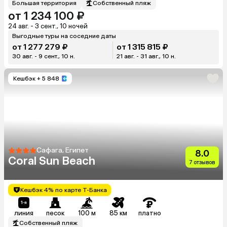
Большая территория
Собственный пляж
от 1 234 100 ₽
24 авг. - 3 сент., 10 ночей
Выгодные туры на соседние даты
от 1 277 279 ₽
от 1 315 815 ₽
30 авг. - 9 сент., 10 н.
21 авг. - 31 авг., 10 н.
Кешбэк
+ 5 848
Сафага, Египет
8.0
Coral Sun Beach
7 отзывов
Кешбэк 4% по карте Т-Банка
линия
песок
100 м
85 км
платно
Собственный пляж