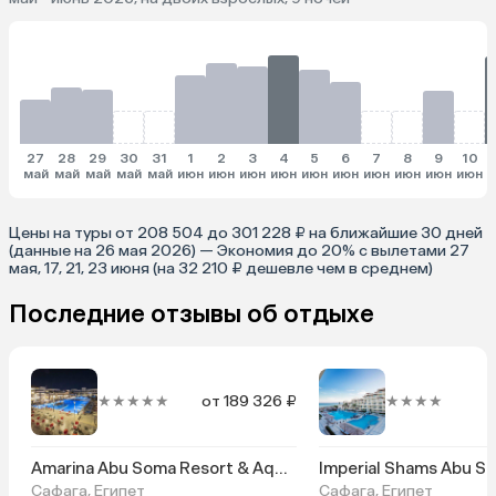
27
28
29
30
31
1
2
3
4
5
6
7
8
9
10
май
май
май
май
май
июн
июн
июн
июн
июн
июн
июн
июн
июн
июн
и
Цены на туры от 208 504 до 301 228 ₽ на ближайшие 30 дней
(данные на 26 мая 2026) — Экономия до 20% с вылетами 27
мая, 17, 21, 23 июня (на 32 210 ₽ дешевле чем в среднем)
Последние отзывы об отдыхе
★★★★★
от 189 326 ₽
★★★★
Amarina Abu Soma Resort & Aqua Park
Imperial Shams Abu S
Сафага, Египет
Сафага, Египет