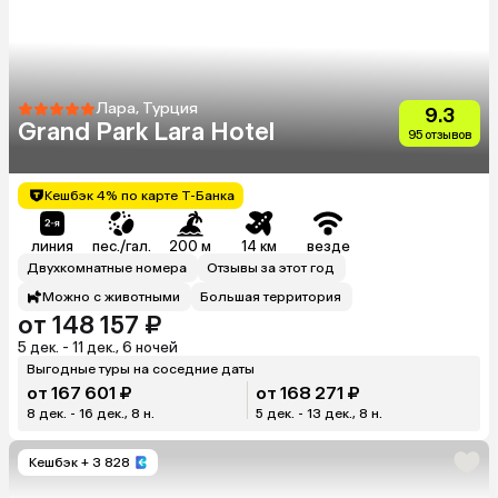
Лара, Турция
9.3
Grand Park Lara Hotel
95 отзывов
Кешбэк 4% по карте Т-Банка
линия
пес./гал.
200 м
14 км
везде
Двухкомнатные номера
Отзывы за этот год
Можно с животными
Большая территория
от 148 157 ₽
5 дек. - 11 дек., 6 ночей
Выгодные туры на соседние даты
от 167 601 ₽
от 168 271 ₽
8 дек. - 16 дек., 8 н.
5 дек. - 13 дек., 8 н.
Кешбэк
+ 3 828