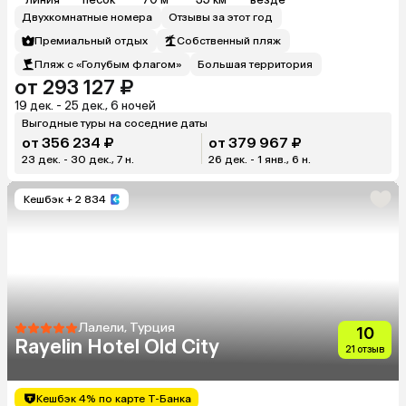
Двухкомнатные номера
Отзывы за этот год
Премиальный отдых
Собственный пляж
Пляж с «Голубым флагом»
Большая территория
от 293 127 ₽
19 дек. - 25 дек., 6 ночей
Выгодные туры на соседние даты
от 356 234 ₽
от 379 967 ₽
23 дек. - 30 дек., 7 н.
26 дек. - 1 янв., 6 н.
Кешбэк
+ 2 834
Лалели, Турция
10
Rayelin Hotel Old City
21 отзыв
Кешбэк 4% по карте Т-Банка