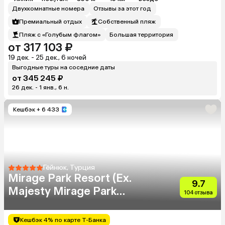
Двухкомнатные номера
Отзывы за этот год
Премиальный отдых
Собственный пляж
Пляж с «Голубым флагом»
Большая территория
от 317 103 ₽
19 дек. - 25 дек., 6 ночей
Выгодные туры на соседние даты
от 345 245 ₽
26 дек. - 1 янв., 6 н.
Кешбэк
+ 6 433
Гёйнюк, Турция
Mirage Park Resort (Ex.
9.7
Majesty Mirage Park
104 отзыва
Resort)
Кешбэк 4% по карте Т-Банка