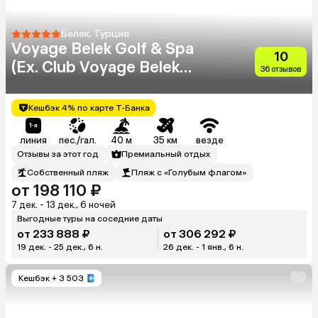
Белек, Турция
Voyage Belek Golf & Spa
10
(Ex. Club Voyage Belek
36 отзывов
Select)
Кешбэк 4% по карте Т-Банка
линия
пес./гал.
40 м
35 км
везде
Отзывы за этот год
Премиальный отдых
Собственный пляж
Пляж с «Голубым флагом»
от 198 110 ₽
7 дек. - 13 дек., 6 ночей
Выгодные туры на соседние даты
от 233 888 ₽
от 306 292 ₽
19 дек. - 25 дек., 6 н.
26 дек. - 1 янв., 6 н.
Кешбэк
+ 3 503