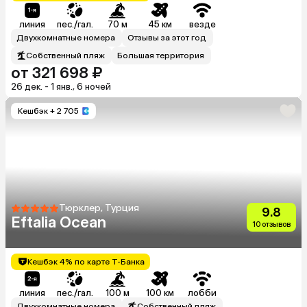
линия
пес./гал.
70 м
45 км
везде
Двухкомнатные номера
Отзывы за этот год
Собственный пляж
Большая территория
от 321 698 ₽
26 дек. - 1 янв., 6 ночей
Кешбэк
+ 2 705
Тюрклер, Турция
9.8
Eftalia Ocean
10 отзывов
Кешбэк 4% по карте Т-Банка
линия
пес./гал.
100 м
100 км
лобби
Двухкомнатные номера
Собственный пляж