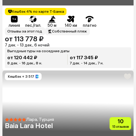
Кешбэк 4% по карте Т-Банка
линия
пес./гал.
50 м
140 км
платно
Отзывы за этот год
Собственный пляж
от 113 778 ₽
7 дек. - 13 дек., 6 ночей
Выгодные туры на соседние даты
от 120 442 ₽
от 117 345 ₽
8 дек. - 16 дек., 8 н.
7 дек. - 14 дек., 7 н.
Кешбэк
+ 3 517
Лара, Турция
10
Baia Lara Hotel
15 отзывов