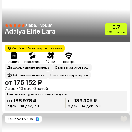
Лара, Турция
9.7
Adalya Elite Lara
113 отзывов
Кешбэк 4% по карте Т-Банка
линия
пес./гал.
17 км
везде
Двухкомнатные номера
Отзывы за этот год
Собственный пляж
Большая территория
от 175 152 ₽
7 дек. - 13 дек., 6 ночей
Выгодные туры на соседние даты
от 188 978 ₽
от 186 305 ₽
7 дек. - 14 дек., 7 н.
8 дек. - 14 дек., 6 н.
Кешбэк
+ 2 963