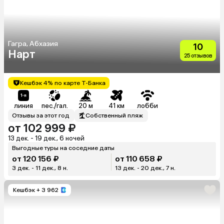
Гагра, Абхазия
10
Нарт
25 отзывов
Кешбэк 4% по карте Т-Банка
линия
пес./гал.
20 м
41 км
лобби
Отзывы за этот год
Собственный пляж
от 102 999 ₽
13 дек. - 19 дек., 6 ночей
Выгодные туры на соседние даты
от 120 156 ₽
от 110 658 ₽
3 дек. - 11 дек., 8 н.
13 дек. - 20 дек., 7 н.
Кешбэк
+ 3 962