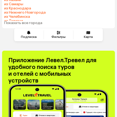
Катар
Киргизия
из Самары
из Краснодара
Гонконг
Саудовская Аравия
из Нижнего Новгорода
Таджикистан
Венгрия
из Челябинска
из Тюмени
Показать все города
из Минеральных Вод
Подписка
Фильтры
Карта
Приложение Левел.Тревел для
удобного поиска туров
и отелей с мобильных
устройств