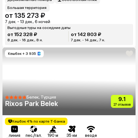
Большая территория
от 135 273 ₽
7 дек. - 13 дек., 6 ночей
Выгодные туры на соседние даты
от 152 328 ₽
от 142 803 ₽
8 дек. - 16 дек., 8 н.
7 дек. - 14 дек., 7 н.
Кешбэк
+ 3 935
Белек, Турция
9.1
Rixos Park Belek
27 отзывов
Кешбэк 4% по карте Т-Банка
линия
пес./гал.
190 м
35 км
везде