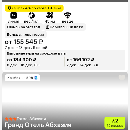
Кешбэк 4% по карте Т-Банка
линия
пес./гал.
45 км
везде
Отзывы за этот год
Собственный пляж
Большая территория
от 155 545 ₽
7 дек. - 13 дек., 6 ночей
Выгодные туры на соседние даты
от 184 900 ₽
от 166 102 ₽
8 дек. - 16 дек., 8 н.
7 дек. - 14 дек., 7 н.
Кешбэк
+ 1 598
Гагра, Абхазия
7.2
Гранд Отель Абхазия
75 отзывов