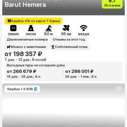
9.7
Barut Hemera
39 отзывов
Кешбэк 4% по карте Т-Банка
линия
песок
80 м
65 км
везде
Двухкомнатные номера
Отзывы за этот год
Можно с животными
Собственный пляж
от 198 357 ₽
7 дек. - 13 дек., 6 ночей
Выгодные туры на соседние даты
от 266 679 ₽
от 286 001 ₽
19 дек. - 25 дек., 6 н.
26 дек. - 1 янв., 6 н.
Кешбэк
+ 5 635