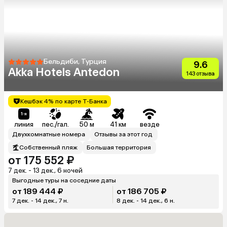
Бельдиби, Турция
9.6
Akka Hotels Antedon
143 отзыва
Кешбэк 4% по карте Т-Банка
линия
пес./гал.
50 м
41 км
везде
Двухкомнатные номера
Отзывы за этот год
Собственный пляж
Большая территория
от 175 552 ₽
7 дек. - 13 дек., 6 ночей
Выгодные туры на соседние даты
от 189 444 ₽
от 186 705 ₽
7 дек. - 14 дек., 7 н.
8 дек. - 14 дек., 6 н.