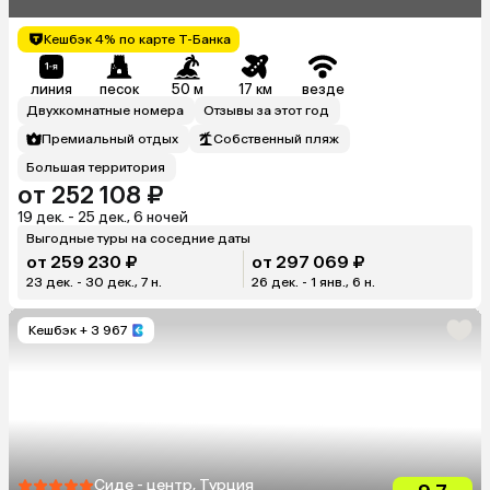
Кешбэк 4% по карте Т-Банка
линия
песок
50 м
17 км
везде
Двухкомнатные номера
Отзывы за этот год
Премиальный отдых
Собственный пляж
Большая территория
от 252 108 ₽
19 дек. - 25 дек., 6 ночей
Выгодные туры на соседние даты
от 259 230 ₽
от 297 069 ₽
23 дек. - 30 дек., 7 н.
26 дек. - 1 янв., 6 н.
Кешбэк
+ 3 967
Сиде - центр, Турция