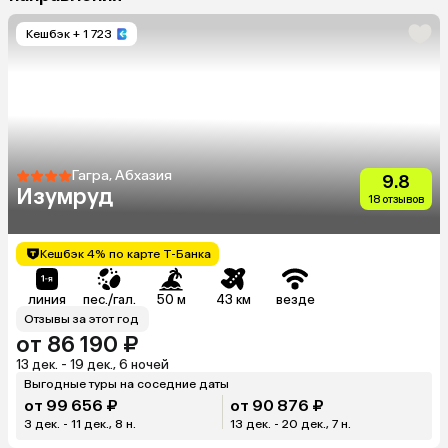
Кешбэк
+ 1 723
Гагра, Абхазия
9.8
Изумруд
18 отзывов
Кешбэк 4% по карте Т-Банка
линия
пес./гал.
50 м
43 км
везде
Отзывы за этот год
от 86 190 ₽
13 дек. - 19 дек., 6 ночей
Выгодные туры на соседние даты
от 99 656 ₽
от 90 876 ₽
3 дек. - 11 дек., 8 н.
13 дек. - 20 дек., 7 н.