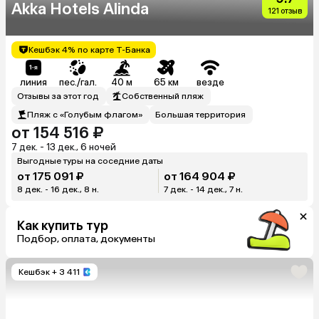
Akka Hotels Alinda
121 отзыв
Кешбэк 4% по карте Т-Банка
линия
пес./гал.
40 м
65 км
везде
Отзывы за этот год
Собственный пляж
Пляж с «Голубым флагом»
Большая территория
от 154 516 ₽
7 дек. - 13 дек., 6 ночей
Выгодные туры на соседние даты
от 175 091 ₽
от 164 904 ₽
8 дек. - 16 дек., 8 н.
7 дек. - 14 дек., 7 н.
Как купить тур
Подбор, оплата, документы
Кешбэк
+ 3 411