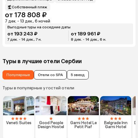
Собственный пляж
от 178 808 ₽
7 дек. - 13 дек., 6 ночей
Выгодные туры на соседние даты
от 193 243 ₽
от 189 961 ₽
7 дек. - 14 дек., 7 н.
8 дек. - 14 дек., 6 н.
Туры в лучшие отели Сербии
Популярные
Отели со SPA
5 звезд
Туры в популярные у гостей отели
★
★
★
★
★
★
★
★
★
★
★
Veneti Suites
Good People
Garni Hotel Le
Belgrade Inn
D
Design Hostel
Petit Piaf
Garni Hotel