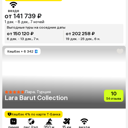
везде
от 141 739 ₽
1 дек. - 8 дек., 7 ночей
Выгодные туры на соседние даты
от 150 120 ₽
от 202 258 ₽
6 дек. - 13 дек., 7 н.
19 дек. - 25 дек., 6 н.
Кешбэк
+ 6 342
Лара, Турция
10
Lara Barut Collection
54 отзыва
Кешбэк 4% по карте Т-Банка
линия
пес./гал.
350 м
15 км
везде