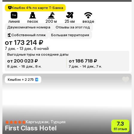
Кешбэк 4% по карте Т-Банка
линия
песок
200 м
25 км
везде
Двухкомнатные номера
Отзывы за этот год
Собственный пляж
Большая территория
от 173 214 ₽
7 дек. - 13 дек., 6 ночей
Выгодные туры на соседние даты
от 200 023 ₽
от 186 718 ₽
8 дек. - 16 дек., 8 н.
7 дек. - 14 дек., 7 н.
Кешбэк
+ 2 275
Каргыджак, Турция
7.3
First Class Hotel
61 отзыв