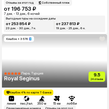
Отзывы за этот год
Собственный пляж
от 196 753 ₽
7 дек. - 13 дек., 6 ночей
Выгодные туры на соседние даты
от 253 854 ₽
от 237 813 ₽
23 дек. - 30 дек., 7 н.
19 дек. - 25 дек., 6 н.
Кешбэк
+ 3 576
Лара, Турция
9.5
Royal Seginus
24 отзыва
Кешбэк 4% по карте Т-Банка
линия
пес./гал.
350 м
15 км
лобби
Двухкомнатные номера
Отзывы за этот год