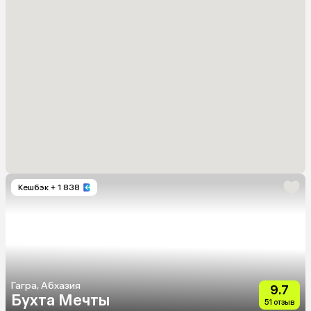
Кешбэк
+ 1 838
Гагра, Абхазия
9.7
Бухта Мечты
51 отзыв