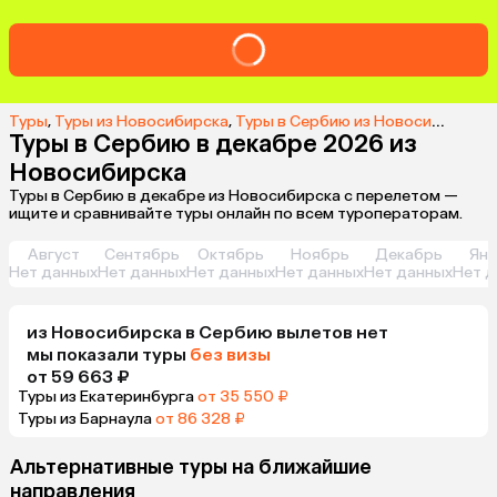
Туры
,
Туры из Новосибирска
,
Туры в Сербию из Новосибирска
,
Туры в Сербию в декабре 2026 из
Новосибирска
Туры в Сербию в декабре из Новосибирска с перелетом —
ищите и сравнивайте туры онлайн по всем туроператорам.
Август
Сентябрь
Октябрь
Ноябрь
Декабрь
Янв
Нет данных
Нет данных
Нет данных
Нет данных
Нет данных
Нет д
из
Новосибирска
в Сербию
вылетов нет
мы показали туры
без визы
от 59 663 ₽
Туры из Екатеринбурга
от 35 550 ₽
Туры из Барнаула
от 86 328 ₽
Альтернативные туры на ближайшие
направления