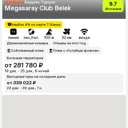
Кадрие, Турция
9.7
Megasaray Club Belek
38 отзывов
Кешбэк 4% по карте Т-Банка
линия
пес./гал.
100 м
32 км
везде
Двухкомнатные номера
Отзывы за этот год
Собственный пляж
Пляж с «Голубым флагом»
Большая территория
от 281 780 ₽
19 дек. - 25 дек., 6 ночей
Выгодные туры на соседние даты
от 339 022 ₽
23 дек. - 30 дек., 7 н.