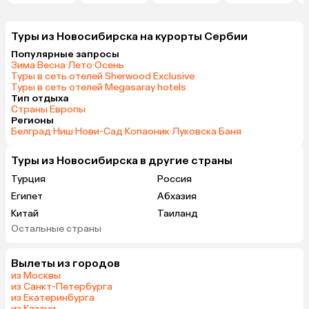
Туры из Новосибирска на курорты Сербии
Популярные запросы
Зима
·
Весна
·
Лето
·
Осень
·
Туры в сеть отелей Sherwood Exclusive
·
Туры в сеть отелей Megasaray hotels
Тип отдыха
Страны Европы
Регионы
Белград
·
Ниш
·
Нови-Сад
·
Копаоник
·
Луковска Баня
Туры из Новосибирска в другие страны
Турция
Россия
Египет
Абхазия
Китай
Таиланд
Остальные страны
Вьетнам
ОАЭ
Мальдивы
Грузия
Вылеты из городов
Беларусь
Армения
из Москвы
Шри-Ланка
Казахстан
из Санкт-Петербурга
из Екатеринбурга
Азербайджан
Узбекистан
из Казани