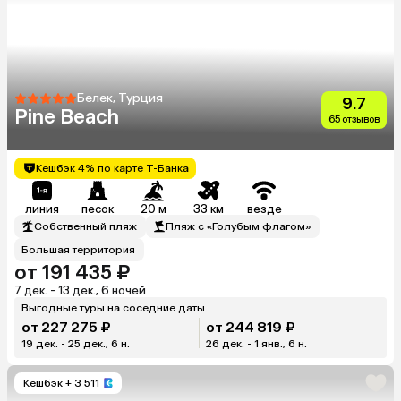
Белек, Турция
9.7
Pine Beach
65 отзывов
Кешбэк 4% по карте Т-Банка
линия
песок
20 м
33 км
везде
Собственный пляж
Пляж с «Голубым флагом»
Большая территория
от 191 435 ₽
7 дек. - 13 дек., 6 ночей
Выгодные туры на соседние даты
от 227 275 ₽
от 244 819 ₽
19 дек. - 25 дек., 6 н.
26 дек. - 1 янв., 6 н.
Кешбэк
+ 3 511