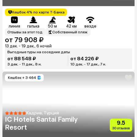
Кешбэк 4% по карте Т-Банка
линия
галька
50 м
42 км
везде
Отзывы за этот год
Собственный пляж
от 79 908 ₽
13 дек. - 19 дек., 6 ночей
Выгодные туры на соседние даты
от 88 548 ₽
от 84 226 ₽
3 дек. - 11 дек., 8 н.
10 дек. - 17 дек., 7 н.
Кешбэк
+ 3 464
Кадрие, Турция
IC Hotels Santai Family
9.5
Resort
30 отзывов