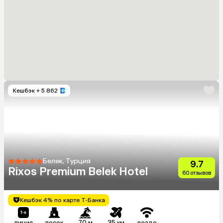
Кешбэк
+ 5 862
Белек, Турция
9.7
Rixos Premium Belek Hotel
60 отзывов
Кешбэк 4% по карте Т-Банка
линия
песок
70 м
35 км
везде