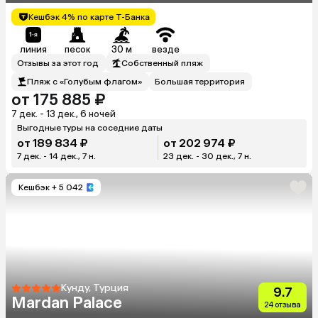
Кешбэк 4% по карте Т-Банка
линия
песок
30 м
везде
Отзывы за этот год
Собственный пляж
Пляж с «Голубым флагом»
Большая территория
от 175 885 ₽
7 дек. - 13 дек., 6 ночей
Выгодные туры на соседние даты
от 189 834 ₽
от 202 974 ₽
7 дек. - 14 дек., 7 н.
23 дек. - 30 дек., 7 н.
Кешбэк
+ 5 042
Кунду, Турция
9.7
Mardan Palace
24 отзыва