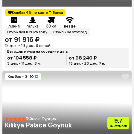
Кешбэк 4% по карте Т-Банка
линия
галька
33 км
везде
Открылся в 2025 году
Отзывы за этот год
от 91 916 ₽
13 дек. - 19 дек., 6 ночей
Выгодные туры на соседние даты
от 104 558 ₽
от 98 240 ₽
3 дек. - 11 дек., 8 н.
13 дек. - 20 дек., 7 н.
Кешбэк
+ 3 110
Гёйнюк, Турция
9.7
Kilikya Palace Goynuk
47 отзывов