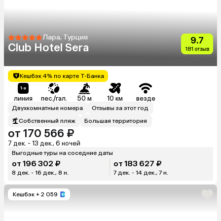
Лара, Турция
9.7
Club Hotel Sera
181 отзыв
Кешбэк 4% по карте Т-Банка
линия
пес./гал.
50 м
10 км
везде
Двухкомнатные номера
Отзывы за этот год
Собственный пляж
Большая территория
от 170 566 ₽
7 дек. - 13 дек., 6 ночей
Выгодные туры на соседние даты
от 196 302 ₽
от 183 627 ₽
8 дек. - 16 дек., 8 н.
7 дек. - 14 дек., 7 н.
Кешбэк
+ 2 059