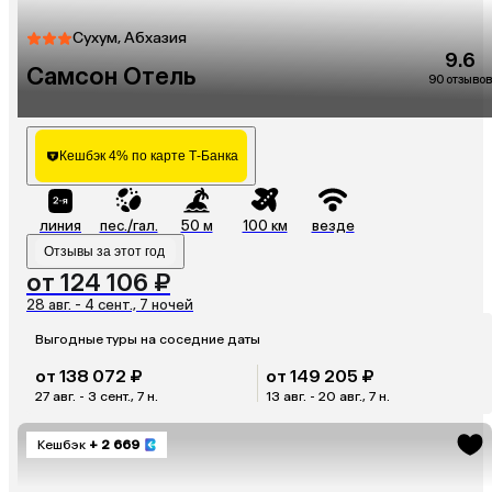
Сухум, Абхазия
9.6
Самсон Отель
90 отзывов
Кешбэк 4% по карте Т-Банка
линия
пес./гал.
50 м
100 км
везде
Отзывы за этот год
от 124 106 ₽
28 авг. - 4 сент., 7 ночей
Выгодные туры на соседние даты
от 138 072 ₽
от 149 205 ₽
27 авг. - 3 сент., 7 н.
13 авг. - 20 авг., 7 н.
Кешбэк
+ 2 669