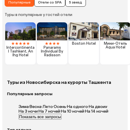
Популярные
Отели со SPA
5 звезд
Туры в популярные у гостей отели
★
★
★
★
★
★
★
★
★
Boston Hotel
Мини-Отель
Aqua Hotel
Intercontinenta
Panarams
l Tashkent, An
Individual By
Ihg Hotel
Radisson
Туры из Новосибирска на курорты Ташкента
Популярные запросы
Зима
·
Весна
·
Лето
·
Осень
·
На одного
·
На двоих
·
На 3 ночи
·
На 7 ночей
·
На 10 ночей
·
На 14 ночей
·
Показать все запросы
Тип отдыха