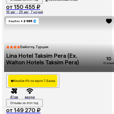
от 150 455 ₽
18 авг. - 25 авг., 7 ночей
Кешбэк
+ 2 985
Бейоглу, Турция
Lina Hotel Taksim Pera (Ex.
10
Walton Hotels Taksim Pera)
21 отзыв
Кешбэк 4% по карте Т-Банка
41 км
везде
Отзывы за этот год
от 149 270 ₽