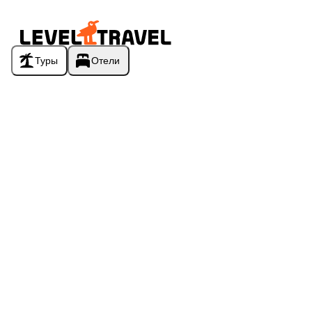
Туры
Отели