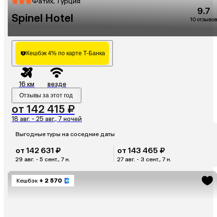
Фатих, Турция
9.7
Spinel Hotel
10 отзывов
Кешбэк 4% по карте Т-Банка
16 км
везде
Отзывы за этот год
от 142 415 ₽
18 авг. - 25 авг., 7 ночей
Выгодные туры на соседние даты
от 142 631 ₽
от 143 465 ₽
29 авг. - 5 сент., 7 н.
27 авг. - 3 сент., 7 н.
Кешбэк
+ 2 570