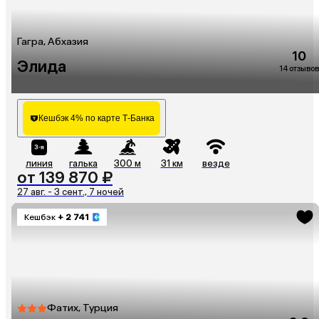
Гагра, Абхазия
10
Элида
14 отзывов
Кешбэк 4% по карте Т-Банка
линия
галька
300 м
31 км
везде
от 139 870 ₽
27 авг. - 3 сент., 7 ночей
Кешбэк
+ 2 741
Фатих, Турция