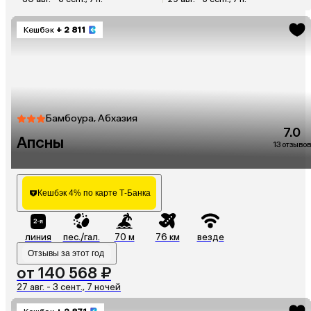
Кешбэк
+ 2 811
Бамбоура, Абхазия
7.0
Апсны
13 отзывов
Кешбэк 4% по карте Т-Банка
линия
пес./гал.
70 м
76 км
везде
Отзывы за этот год
от 140 568 ₽
27 авг. - 3 сент., 7 ночей