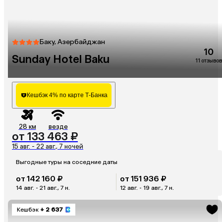
Баку, Азербайджан
10
Sunday Hotel Baku
11 отзывов
Кешбэк 4% по карте Т-Банка
28 км
везде
от 133 463 ₽
15 авг. - 22 авг., 7 ночей
Выгодные туры на соседние даты
от 142 160 ₽
от 151 936 ₽
14 авг. - 21 авг., 7 н.
12 авг. - 19 авг., 7 н.
Кешбэк
+ 2 637