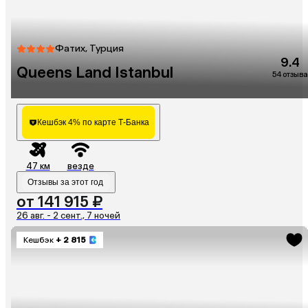
Фатих, Турция
9.4
Queens Land Istanbul
54 отзыва
Кешбэк 4% по карте Т-Банка
47 км
везде
Отзывы за этот год
от 141 915 ₽
26 авг. - 2 сент., 7 ночей
Кешбэк
+ 2 815