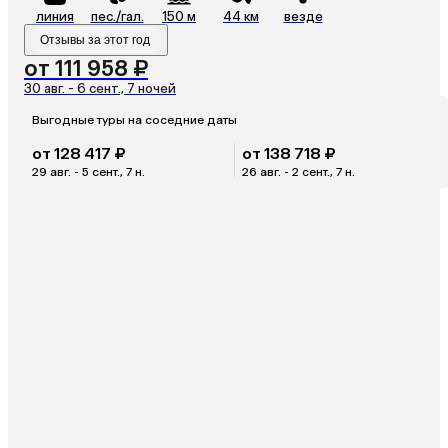
линия
пес./гал.
150 м
44 км
везде
Отзывы за этот год
от 111 958 ₽
30 авг. - 6 сент., 7 ночей
Выгодные туры на соседние даты
от 128 417 ₽
от 138 718 ₽
29 авг. - 5 сент., 7 н.
26 авг. - 2 сент., 7 н.