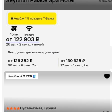
Seyithan Palace Spa Hotel
9 отзывов
Кешбэк 4% по карте Т-Банка
45 км
везде
от 122 903 ₽
26 авг. - 2 сент., 7 ночей
Выгодные туры на соседние даты
от 126 382 ₽
от 130 528 ₽
30 авг. - 6 сент., 7 н.
27 авг. - 3 сент., 7 н.
Кешбэк
+ 2 729
Султанахмет, Турция