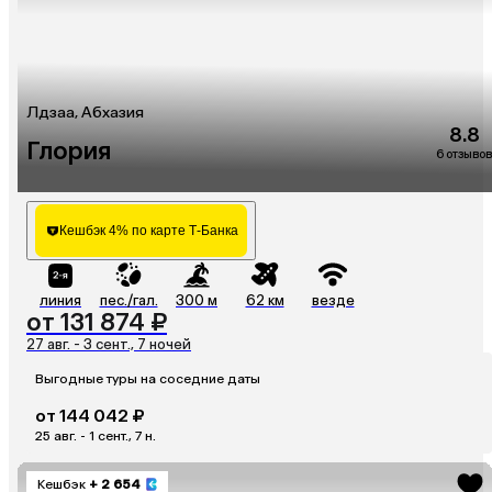
Лдзаа, Абхазия
8.8
Глория
6 отзывов
Кешбэк 4% по карте Т-Банка
линия
пес./гал.
300 м
62 км
везде
от 131 874 ₽
27 авг. - 3 сент., 7 ночей
Выгодные туры на соседние даты
от 144 042 ₽
25 авг. - 1 сент., 7 н.
Кешбэк
+ 2 654