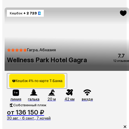
Кешбэк
+ 2 723
Гагра, Абхазия
7.7
Wellness Park Hotel Gagra
12 отзывов
Кешбэк 4% по карте Т-Банка
линия
галька
20 м
42 км
везде
Собственный пляж
от 136 150 ₽
30 авг. - 6 сент., 7 ночей