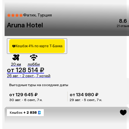
Фатих, Турция
8.6
Aruna Hotel
21 отзыв
Кешбэк 4% по карте Т-Банка
20 км
лобби
от 128 514 ₽
26 авг. - 2 сент., 7 ночей
Выгодные туры на соседние даты
от 129 645 ₽
от 134 980 ₽
30 авг. - 6 сент., 7 н.
29 авг. - 5 сент., 7 н.
Кешбэк
+ 2 838