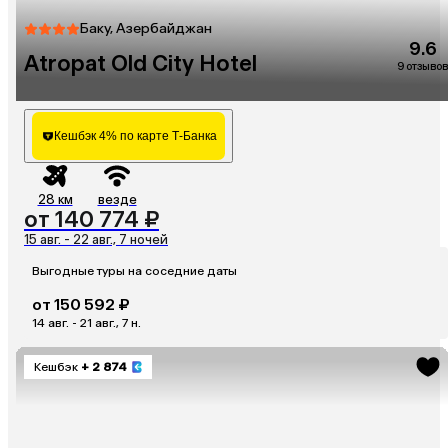
Баку, Азербайджан
9.6
Atropat Old City Hotel
9 отзывов
Кешбэк 4% по карте Т-Банка
28 км
везде
от 140 774 ₽
15 авг. - 22 авг., 7 ночей
Выгодные туры на соседние даты
от 150 592 ₽
14 авг. - 21 авг., 7 н.
Кешбэк
+ 2 874