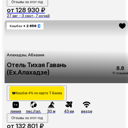
Отзывы за этот год
от 128 930 ₽
27 авг. - 3 сент., 7 ночей
Кешбэк
+ 2 656
Алахадзы, Абхазия
Отель Тихая Гавань
8.8
(Ex.Алахадзе)
17 отзывов
Кешбэк 4% по карте Т-Банка
линия
пес./гал.
30 м
43 км
везде
Отзывы за этот год
от 132 801 ₽