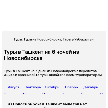
Туры
,
Туры из Новосибирска
,
Туры в Узбекистан из Новосибирска
Туры в Ташкент на 6 ночей из
Новосибирска
Туры в Ташкент на 7 дней из Новосибирска с перелетом —
ищите и сравнивайте туры онлайн по всем туроператорам.
Август
Сентябрь
Октябрь
Ноябрь
Декабрь
Ян
Нет данных
Нет данных
Нет данных
Нет данных
Нет данных
Нет 
из
Новосибирска
в Ташкент
вылетов нет