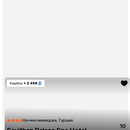
Кешбэк
+ 2 458
Кючюкчекмедже, Турция
10