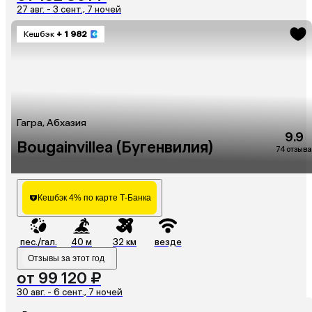
27 авг. - 3 сент., 7 ночей
Кешбэк
+ 1 982
Гагра, Абхазия
9.9
Bougainvillea (Бугенвилия)
74 отзыва
Кешбэк 4% по карте Т-Банка
пес./гал.
40 м
32 км
везде
Отзывы за этот год
от 99 120 ₽
30 авг. - 6 сент., 7 ночей