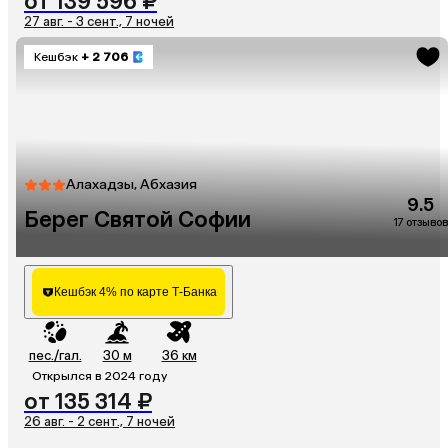
от 139 596 ₽
27 авг. - 3 сент., 7 ночей
Кешбэк
+ 2 706
Алахадзы, Абхазия
9.5
Берег Святой Софии
17 отзывов
Кешбэк 4% по карте Т-Банка
пес./гал.
30 м
36 км
Открылся в 2024 году
от 135 314 ₽
26 авг. - 2 сент., 7 ночей