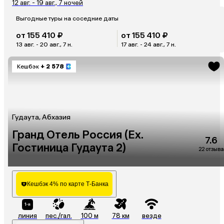
12 авг. - 19 авг., 7 ночей
Выгодные туры на соседние даты
от 155 410 ₽
от 155 410 ₽
13 авг. - 20 авг., 7 н.
17 авг. - 24 авг., 7 н.
Кешбэк
+ 2 578
Гудаута, Абхазия
Гранд Отель Россия (Ex.
7.6
Гостиница Гудаута 2)
22 отзыва
Кешбэк 4% по карте Т-Банка
линия
пес./гал.
100 м
78 км
везде