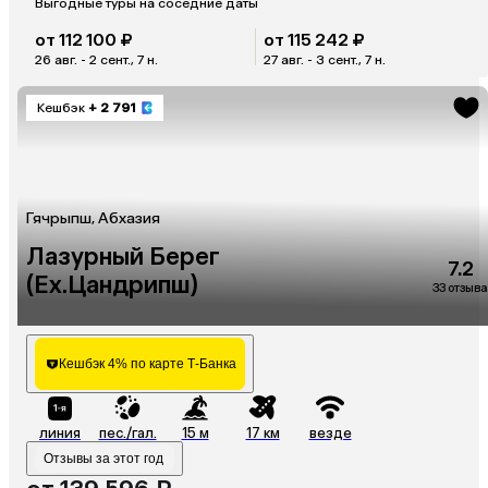
Выгодные туры на соседние даты
от 112 100 ₽
от 115 242 ₽
26 авг. - 2 сент., 7 н.
27 авг. - 3 сент., 7 н.
Кешбэк
+ 2 791
Гячрыпш, Абхазия
Лазурный Берег
7.2
(Ex.Цандрипш)
33 отзыва
Кешбэк 4% по карте Т-Банка
линия
пес./гал.
15 м
17 км
везде
Отзывы за этот год