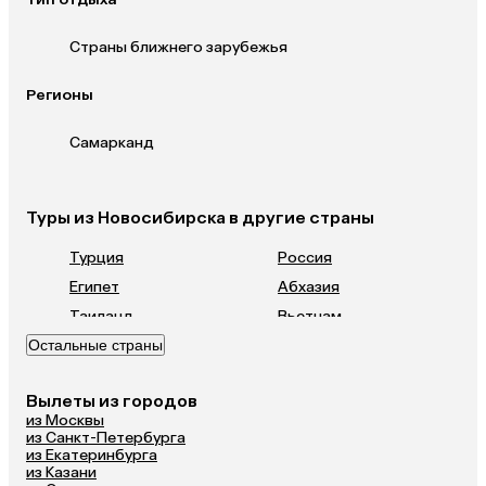
Страны ближнего зарубежья
Регионы
Самарканд
Туры из Новосибирска в другие страны
Турция
Россия
Египет
Абхазия
Таиланд
Вьетнам
Остальные страны
ОАЭ
Мальдивы
Шри-Ланка
Гонконг
Вылеты из городов
Саудовская Аравия
из Москвы
из Санкт-Петербурга
из Екатеринбурга
из Казани