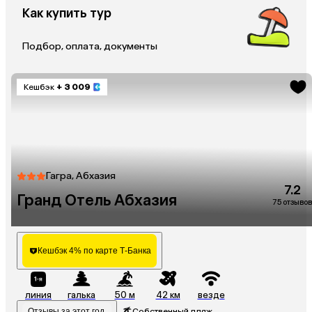
Как купить тур
Подбор, оплата, документы
Кешбэк
+ 3 009
Гагра, Абхазия
7.2
Гранд Отель Абхазия
75 отзывов
Кешбэк 4% по карте Т-Банка
линия
галька
50 м
42 км
везде
Отзывы за этот год
Собственный пляж