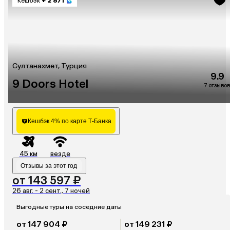
Кешбэк
+ 2 871
Султанахмет, Турция
9.9
9 Doors Hotel
7 отзывов
Кешбэк 4% по карте Т-Банка
45 км
везде
Отзывы за этот год
от 143 597 ₽
26 авг. - 2 сент., 7 ночей
Выгодные туры на соседние даты
от 147 904 ₽
от 149 231 ₽