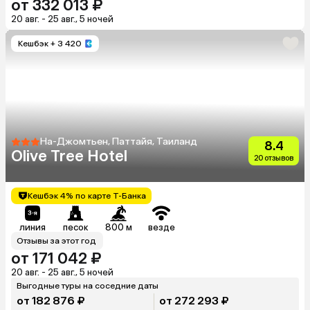
от 332 013 ₽
20 авг. - 25 авг., 5 ночей
Кешбэк
+ 3 420
На-Джомтьен, Паттайя, Таиланд
8.4
Olive Tree Hotel
20 отзывов
Кешбэк 4% по карте Т-Банка
линия
песок
800 м
везде
Отзывы за этот год
от 171 042 ₽
20 авг. - 25 авг., 5 ночей
Выгодные туры на соседние даты
от 182 876 ₽
от 272 293 ₽