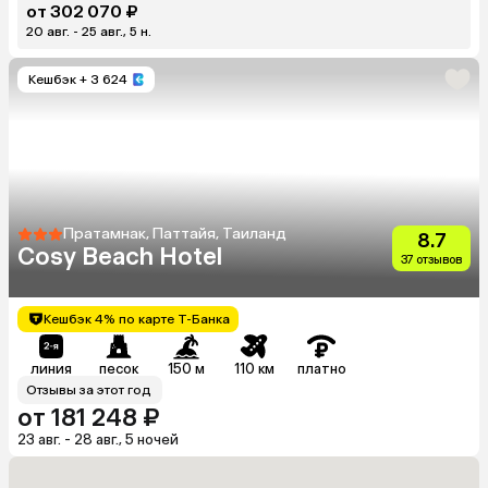
от 302 070 ₽
20 авг. - 25 авг., 5 н.
Кешбэк
+ 3 624
Пратамнак, Паттайя, Таиланд
8.7
Cosy Beach Hotel
37 отзывов
Кешбэк 4% по карте Т-Банка
линия
песок
150 м
110 км
платно
Отзывы за этот год
от 181 248 ₽
23 авг. - 28 авг., 5 ночей