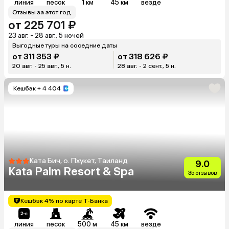
линия
песок
1 км
45 км
везде
Отзывы за этот год
от 225 701 ₽
23 авг. - 28 авг., 5 ночей
Выгодные туры на соседние даты
от 311 353 ₽
от 318 626 ₽
20 авг. - 25 авг., 5 н.
28 авг. - 2 сент., 5 н.
Кешбэк
+ 4 404
Ката Бич, о. Пхукет, Таиланд
9.0
Kata Palm Resort & Spa
35 отзывов
Кешбэк 4% по карте Т-Банка
линия
песок
500 м
45 км
везде