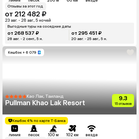
линия
песок
200 м
60 км
везде
Отзывы за этот год
от 212 482 ₽
23 авг. - 28 авг., 5 ночей
Выгодные туры на соседние даты
от 268 537 ₽
от 295 451 ₽
28 авг. - 2 сент., 5 н.
20 авг. - 25 авг., 5 н.
Кешбэк
+ 6 079
Као Лак, Таиланд
9.3
Pullman Khao Lak Resort
15 отзывов
Кешбэк 4% по карте Т-Банка
линия
песок
100 м
102 км
везде