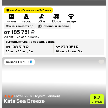
Кешбэк 4% по карте Т-Банка
линия
песок
50 м
135 км
везде
Отзывы за этот год
Собственный пляж
от 185 751 ₽
20 авг. - 25 авг., 5 ночей
Выгодные туры на соседние даты
от 198 518 ₽
от 273 351 ₽
23 авг. - 28 авг., 5 н.
28 авг. - 2 сент., 5 н.
Кешбэк
+ 4 500
Ката Бич, о. Пхукет, Таиланд
8.7
Kata Sea Breeze
91 отзыв