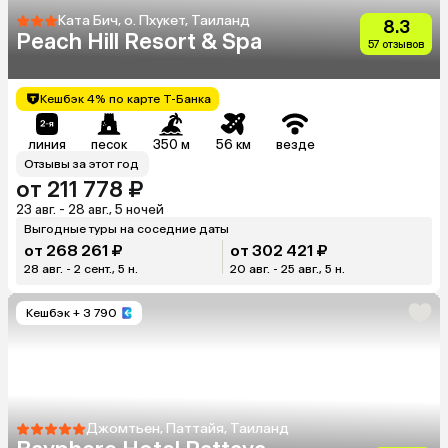
Ката Бич, о. Пхукет, Таиланд
8.3
Peach Hill Resort & Spa
57 отзывов
Кешбэк 4% по карте Т-Банка
линия
песок
350 м
56 км
везде
Отзывы за этот год
от 211 778 ₽
23 авг. - 28 авг., 5 ночей
Выгодные туры на соседние даты
от 268 261 ₽
от 302 421 ₽
28 авг. - 2 сент., 5 н.
20 авг. - 25 авг., 5 н.
Кешбэк
+ 3 790
Джомтьен, Паттайя, Таиланд