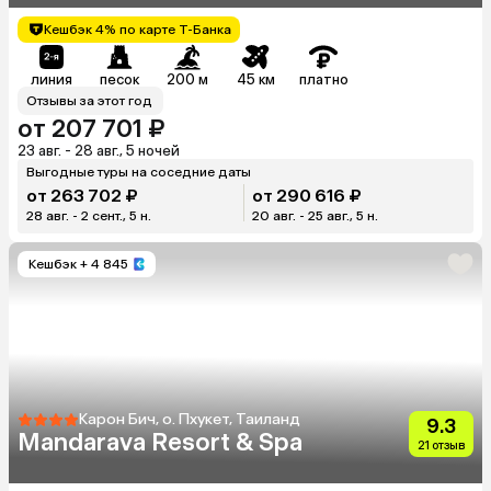
Кешбэк 4% по карте Т-Банка
линия
песок
200 м
45 км
платно
Отзывы за этот год
от 207 701 ₽
23 авг. - 28 авг., 5 ночей
Выгодные туры на соседние даты
от 263 702 ₽
от 290 616 ₽
28 авг. - 2 сент., 5 н.
20 авг. - 25 авг., 5 н.
Кешбэк
+ 4 845
Карон Бич, о. Пхукет, Таиланд
9.3
Mandarava Resort & Spa
21 отзыв