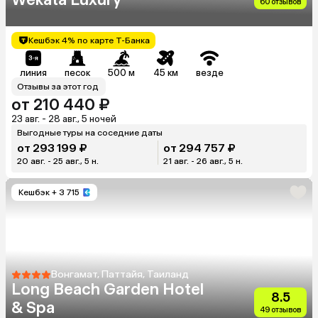
60 отзывов
Кешбэк 4% по карте Т-Банка
линия
песок
500 м
45 км
везде
Отзывы за этот год
от 210 440 ₽
23 авг. - 28 авг., 5 ночей
Выгодные туры на соседние даты
от 293 199 ₽
от 294 757 ₽
20 авг. - 25 авг., 5 н.
21 авг. - 26 авг., 5 н.
Кешбэк
+ 3 715
Вонгамат, Паттайя, Таиланд
Long Beach Garden Hotel
8.5
& Spa
49 отзывов