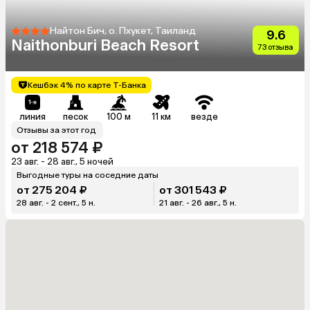
Найтон Бич, о. Пхукет, Таиланд
9.6
Naithonburi Beach Resort
73 отзыва
Кешбэк 4% по карте Т-Банка
линия
песок
100 м
11 км
везде
Отзывы за этот год
от 218 574 ₽
23 авг. - 28 авг., 5 ночей
Выгодные туры на соседние даты
от 275 204 ₽
от 301 543 ₽
28 авг. - 2 сент., 5 н.
21 авг. - 26 авг., 5 н.