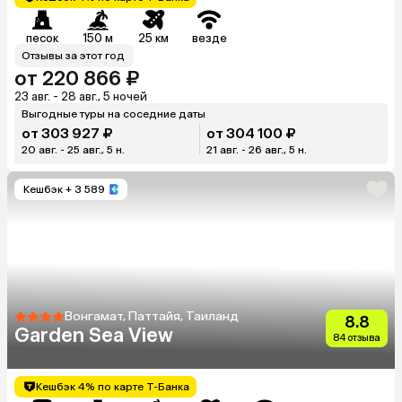
песок
150 м
25 км
везде
Отзывы за этот год
от 220 866 ₽
23 авг. - 28 авг., 5 ночей
Выгодные туры на соседние даты
от 303 927 ₽
от 304 100 ₽
20 авг. - 25 авг., 5 н.
21 авг. - 26 авг., 5 н.
Кешбэк
+ 3 589
Вонгамат, Паттайя, Таиланд
8.8
Garden Sea View
84 отзыва
Кешбэк 4% по карте Т-Банка