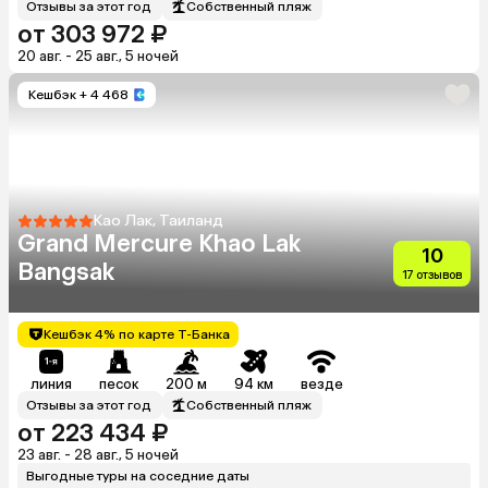
Отзывы за этот год
Собственный пляж
от 303 972 ₽
20 авг. - 25 авг., 5 ночей
Кешбэк
+ 4 468
Као Лак, Таиланд
Grand Mercure Khao Lak
10
Bangsak
17 отзывов
Кешбэк 4% по карте Т-Банка
линия
песок
200 м
94 км
везде
Отзывы за этот год
Собственный пляж
от 223 434 ₽
23 авг. - 28 авг., 5 ночей
Выгодные туры на соседние даты