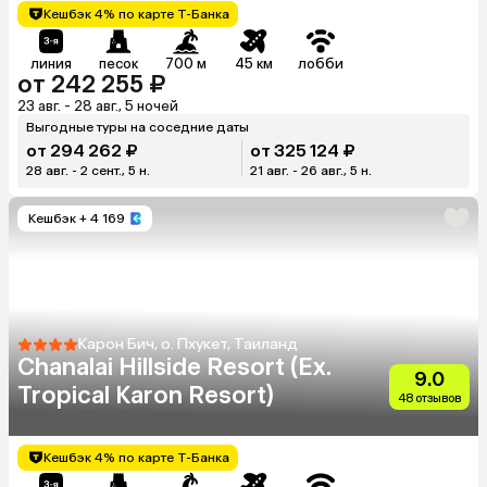
Кешбэк 4% по карте Т-Банка
линия
песок
700 м
45 км
лобби
от 242 255 ₽
23 авг. - 28 авг., 5 ночей
Выгодные туры на соседние даты
от 294 262 ₽
от 325 124 ₽
28 авг. - 2 сент., 5 н.
21 авг. - 26 авг., 5 н.
Кешбэк
+ 4 169
Карон Бич, о. Пхукет, Таиланд
Chanalai Hillside Resort (Ex.
9.0
Tropical Karon Resort)
48 отзывов
Кешбэк 4% по карте Т-Банка