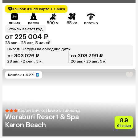
Кешбэк 4% по карте Т-Банка
линия
песок
500 м
65 км
платно
Отзывы за этот год
от 225 004 ₽
23 авг. - 28 авг., 5 ночей
Выгодные туры на соседние даты
от 303 026 ₽
от 308 799 ₽
28 авг. - 2 сент., 5 н.
20 авг. - 25 авг., 5 н.
Кешбэк
+ 4 271
Карон Бич, о. Пхукет, Таиланд
Woraburi Resort & Spa
8.9
Karon Beach
61 отзыв