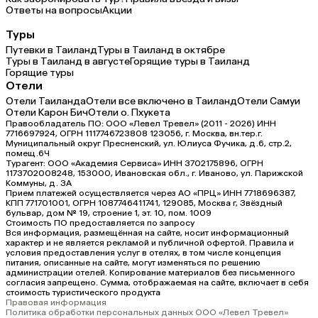
Ответы на вопросы
Акции
Туры
Путевки в Таиланд
Туры в Таиланд в октябре
Туры в Таиланд в августе
Горящие туры в Таиланд
Горящие туры
Отели
Отели Таиланда
Отели все включено в Таиланд
Отели Самуи
Отели Карон Бич
Отели о. Пхукета
Правообладатель ПО: ООО «Левел Тревел» (2011 - 2026) ИНН
7716697924, ОГРН 1117746723808 123056, г. Москва, вн.тер.г.
Муниципальный округ Пресненский, ул. Юлиуса Фучика, д.6, стр.2,
помещ.6Ч
Турагент: ООО «Академия Сервиса» ИНН 3702175896, ОГРН
1173702008248, 153000, Ивановская обл., г. Иваново, ул. Парижской
Коммуны, д. ЗА
Прием платежей осуществляется через АО «ПРЦ» ИНН 7718696387,
КПП 771701001, ОГРН 1087746411741, 129085, Москва г, Звёздный
бульвар, дом № 19, строение 1, эт. 10, пом. 1009
Стоимость ПО предоставляется по запросу
Вся информация, размещённая на сайте, носит информационный
характер и не является рекламой и публичной офертой. Правила и
условия предоставления услуг в отелях, в том числе концепция
питания, описанные на сайте, могут изменяться по решению
администрации отелей. Копирование материалов без письменного
согласия запрещено. Сумма, отображаемая на сайте, включает в себя
стоимость туристического продукта
Правовая информация
Политика обработки персональных данных ООО «Левел Тревел»