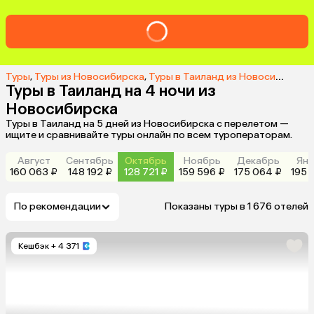
Туры
,
Туры из Новосибирска
,
Туры в Таиланд из Новосибирска
,
Туры в Таиланд на 4 ночи из
Новосибирска
Туры в Таиланд на 5 дней из Новосибирска с перелетом —
ищите и сравнивайте туры онлайн по всем туроператорам.
Август
Сентябрь
Октябрь
Ноябрь
Декабрь
Янв
160 063 ₽
148 192 ₽
128 721 ₽
159 596 ₽
175 064 ₽
195 
По рекомендации
Показаны туры в 1 676 отелей
Кешбэк
+ 4 371