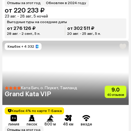
Отзывы за этот год
Обновлен в 2024 году
от 220 233 ₽
23 авг. - 28 авг., 5 ночей
Выгодные туры на соседние даты
от 276 126 ₽
от 302 511 ₽
28 авг. - 2 сент., 5 н.
20 авг. - 25 авг., 5 н.
Кешбэк
+ 4 332
Ката Бич, о. Пхукет, Таиланд
9.0
Grand Kata VIP
40 отзывов
Кешбэк 4% по карте Т-Банка
линия
песок
800 м
48 км
везде
Отзывы за этот год