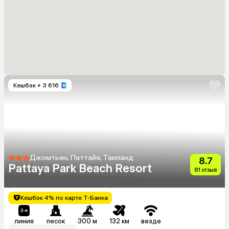
Кешбэк
+ 3 616
Джомтьен, Паттайя, Таиланд
8.7
Pattaya Park Beach Resort
81 отзыв
Кешбэк 4% по карте Т-Банка
линия
песок
300 м
132 км
везде