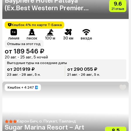
Bayphere Hotel Pattaya
9.6
(Ex.Best Western Premier
21 отзыв
Bayphere)
Кешбэк 4% по карте Т-Банка
линия
песок
100 м
30 км
везде
Отзывы за этот год
от 189 546 ₽
20 авг. - 25 авг., 5 ночей
Выгодные туры на соседние даты
от 201 919 ₽
от 290 055 ₽
23 авг. - 28 авг., 5 н.
21 авг. - 26 авг., 5 н.
Кешбэк
+ 4 247
Карон Бич, о. Пхукет, Таиланд
Sugar Marina Resort – Art
8.5