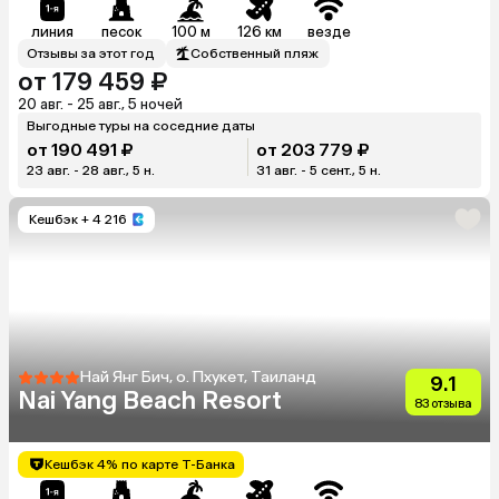
линия
песок
100 м
126 км
везде
Отзывы за этот год
Собственный пляж
от 179 459 ₽
20 авг. - 25 авг., 5 ночей
Выгодные туры на соседние даты
от 190 491 ₽
от 203 779 ₽
23 авг. - 28 авг., 5 н.
31 авг. - 5 сент., 5 н.
Кешбэк
+ 4 216
Най Янг Бич, о. Пхукет, Таиланд
9.1
Nai Yang Beach Resort
83 отзыва
Кешбэк 4% по карте Т-Банка