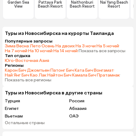
Garden Sea
Pattaya Park
Naithonburi
Nai Yang Beach
View
Beach Resort
Beach Resort
Resort
H
Туры из Новосибирска на курорты Таиланда
Популярные запросы
Зима
·
Весна
·
Лето
·
Осень
·
На двоих
·
На 3 ночи
·
На 5 ночей
·
На 7 ночей
·
На 10 ночей
·
На 14 ночей
·
Показать все запросы
Тип отдыха
Юго-Восточная Азия
Регионы
Карон Бич
·
Джомтьен
·
Патонг Бич
·
Ката Бич
·
Вонгамат
·
Най Янг Бич
·
Као Лак
·
Найтон Бич
·
Камала Бич
·
Пратамнак
·
Показать все регионы
Туры из Новосибирска в другие страны
Турция
Россия
Египет
Абхазия
Вьетнам
ОАЭ
Остальные страны
Мальдивы
Шри-Ланка
Гонконг
Саудовская Аравия