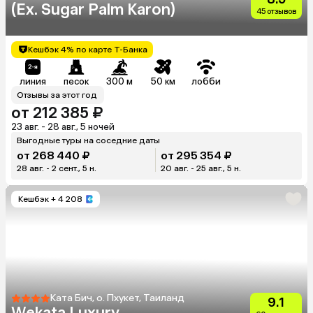
(Ex. Sugar Palm Karon)
45 отзывов
Кешбэк 4% по карте Т-Банка
линия
песок
300 м
50 км
лобби
Отзывы за этот год
от 212 385 ₽
23 авг. - 28 авг., 5 ночей
Выгодные туры на соседние даты
от 268 440 ₽
от 295 354 ₽
28 авг. - 2 сент., 5 н.
20 авг. - 25 авг., 5 н.
Кешбэк
+ 4 208
Ката Бич, о. Пхукет, Таиланд
9.1
Wekata Luxury