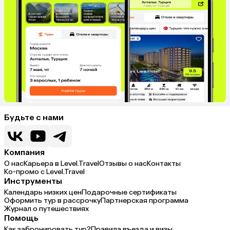
Будьте с нами
Компания
О нас
Карьера в Level.Travel
Отзывы о нас
Контакты
Ко-промо с Level.Travel
Инструменты
Календарь низких цен
Подарочные сертификаты
Оформить тур в рассрочку
Партнерская программа
Журнал о путешествиях
Помощь
Как забронировать тур?
Правила въезда и визы