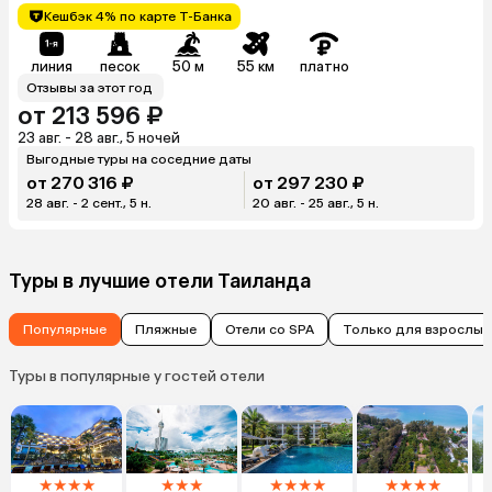
Кешбэк 4% по карте Т-Банка
линия
песок
50 м
55 км
платно
Отзывы за этот год
от 213 596 ₽
23 авг. - 28 авг., 5 ночей
Выгодные туры на соседние даты
от 270 316 ₽
от 297 230 ₽
28 авг. - 2 сент., 5 н.
20 авг. - 25 авг., 5 н.
Туры в лучшие отели Таиланда
Популярные
Пляжные
Отели со SPA
Только для взрослых
Туры в популярные у гостей отели
★
★
★
★
★
★
★
★
★
★
★
★
★
★
★