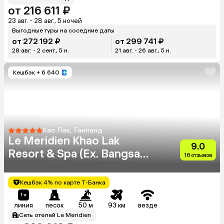
от 216 611 ₽
23 авг. - 28 авг., 5 ночей
Выгодные туры на соседние даты
от 272 192 ₽
от 299 741 ₽
28 авг. - 2 сент., 5 н.
21 авг. - 26 авг., 5 н.
Кешбэк
+ 6 640
Као Лак, Таиланд
Le Meridien Khao Lak
9.0
Resort & Spa (Ex. Bangsak
16 отзывов
Merlin Resort)
Кешбэк 4% по карте Т-Банка
линия
песок
50 м
93 км
везде
Сеть отелей Le Meridien