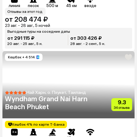
линия
песок
500 м
45 км
везде
Отзывы за этот год
от 208 474 ₽
23 авг. - 28 авг., 5 ночей
Выгодные туры на соседние даты
от 291 115 ₽
от 303 426 ₽
20 авг. - 25 авг., 5 н.
28 авг. - 2 сент., 5 н.
Кешбэк
+ 4 514
Най Харн, о. Пхукет, Таиланд
Wyndham Grand Nai Harn
9.3
Beach Phuket
34 отзыва
Кешбэк 4% по карте Т-Банка