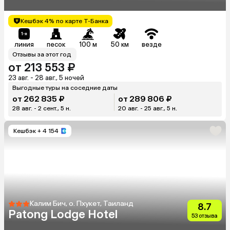
Кешбэк 4% по карте Т-Банка
линия
песок
100 м
50 км
везде
Отзывы за этот год
от 213 553 ₽
23 авг. - 28 авг., 5 ночей
Выгодные туры на соседние даты
от 262 835 ₽
от 289 806 ₽
28 авг. - 2 сент., 5 н.
20 авг. - 25 авг., 5 н.
Кешбэк
+ 4 154
Калим Бич, о. Пхукет, Таиланд
8.7
Patong Lodge Hotel
53 отзыва