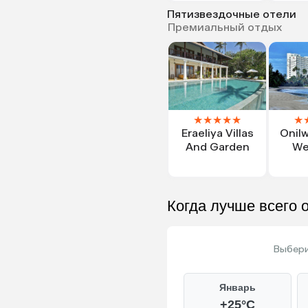
Пятизвездочные отели
Премиальный отдых
★
★
★
★
★
★
Eraeliya Villas
Onil
And Garden
We
Когда лучше всего 
Выбери
Январь
+25°C