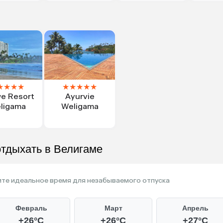
★
★
★
★
★
★
★
★
★
we Resort
Ayurvie
ligama
Weligama
отдыхать в Велигаме
те идеальное время для незабываемого отпуска
Февраль
Март
Апрель
+26°C
+26°C
+27°C