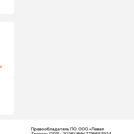
я
·
Правообладатель ПО: ООО «Левел
Тревел» (2011 - 2026) ИНН 7716697924,