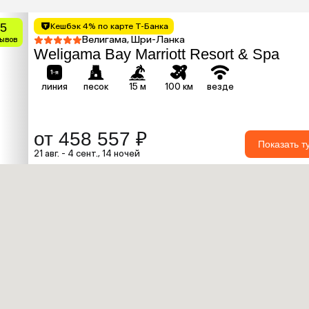
.5
Кешбэк 4% по карте Т-Банка
Велигама, Шри-Ланка
зывов
Weligama Bay Marriott Resort & Spa
линия
песок
15 м
100 км
везде
от 458 557 ₽
Показать т
21 авг. - 4 сент., 14 ночей