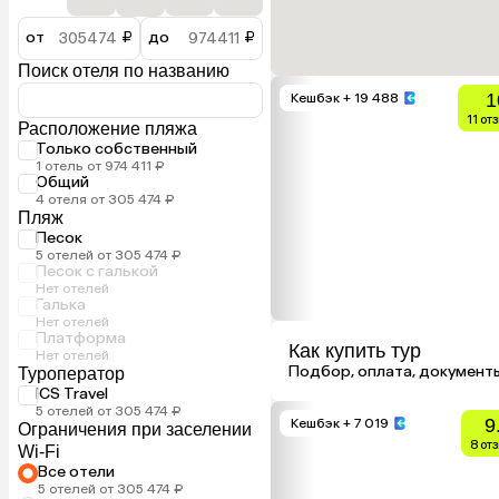
от
₽
до
₽
Поиск отеля по названию
1
Кешбэк
+ 19 488
11 от
Расположение пляжа
Только собственный
1 отель от 974 411 ₽
Общий
4 отеля от 305 474 ₽
Пляж
Песок
5 отелей от 305 474 ₽
Песок с галькой
Нет отелей
Галька
Нет отелей
Платформа
Как купить тур
Нет отелей
Подбор, оплата, документ
Туроператор
ICS Travel
5 отелей от 305 474 ₽
9
Кешбэк
+ 7 019
Ограничения при заселении
8 от
Wi-Fi
Все отели
5 отелей от 305 474 ₽