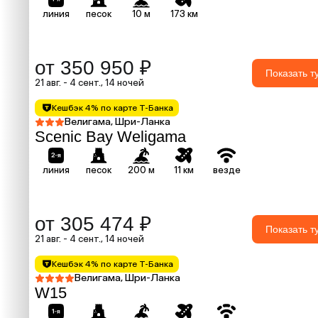
линия
песок
10 м
173 км
от 350 950 ₽
Показать т
21 авг. - 4 сент., 14 ночей
Кешбэк 4% по карте Т-Банка
Велигама, Шри-Ланка
Scenic Bay Weligama
линия
песок
200 м
11 км
везде
от 305 474 ₽
Показать т
21 авг. - 4 сент., 14 ночей
Кешбэк 4% по карте Т-Банка
Велигама, Шри-Ланка
W15