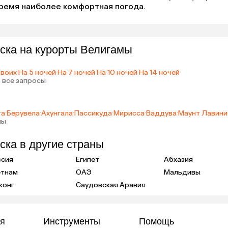
 время наиболее комфортная погода.
ска на курорты Велигамы
двоих
·
На 5 ночей
·
На 7 ночей
·
На 10 ночей
·
На 14 ночей
·
 все запросы
та
·
Берувела
·
Ахунгала
·
Пассикуда
·
Мирисса
·
Ваддува
·
Маунт Лавини
ны
ска в другие страны
ссия
Египет
Абхазия
етнам
ОАЭ
Мальдивы
конг
Саудовская Аравия
я
Инструменты
Помощь