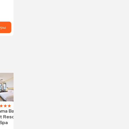
уры
★
★
★
ama Bay
t Resort
Spa