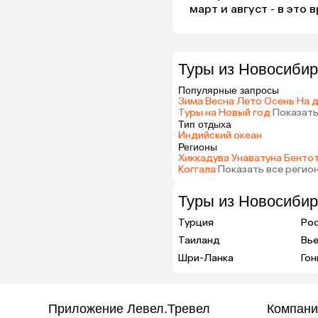
март и август - в это
Туры из Новосибир
Популярные запросы
Зима
·
Весна
·
Лето
·
Осень
·
На 
Туры на Новый год
·
Показать
Тип отдыха
Индийский океан
Регионы
Хиккадува
·
Унаватуна
·
Бенто
Коггала
·
Показать все регио
Туры из Новосибир
Турция
Ро
Таиланд
Вь
Шри-Ланка
Гон
Приложение Левел.Тревел
Компани