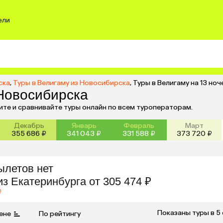
ели
ска
,
Туры в Велигаму из Новосибирска
,
Туры в Велигаму на 13 но
 Новосибирска
ите и сравнивайте туры онлайн по всем туроператорам.
Декабрь
Январь
Февраль
Март
355 686 ₽
341 043 ₽
331 588 ₽
373 720 ₽
ылетов нет
из
Екатеринбурга
от 305 474 ₽
₽
Показаны туры в 5
ене
По рейтингу