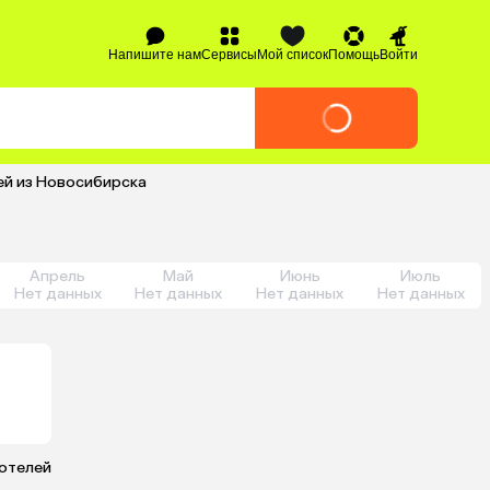
Напишите нам
Сервисы
Мой список
Помощь
Войти
чей из Новосибирска
Апрель
Май
Июнь
Июль
Нет данных
Нет данных
Нет данных
Нет данных
 отелей