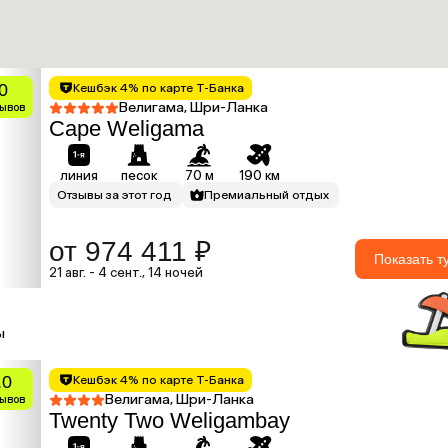
0
Кешбэк 4% по карте Т-Банка
Велигама, Шри-Ланка
зывов
Cape Weligama
линия
песок
70 м
190 км
Отзывы за этот год
Премиальный отдых
от 974 411 ₽
Показать т
21 авг. - 4 сент., 14 ночей
ы
.0
Кешбэк 4% по карте Т-Банка
Велигама, Шри-Ланка
зывов
Twenty Two Weligambay