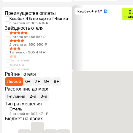
9
Кешбэк
+ 9 171
Преимущества оплаты
13 от
Кешбэк 4% по карте Т-Банка
5 отелей от 305 474 ₽
Звёздность отеля
2 отеля от 458 557 ₽
2 отеля от 350 950 ₽
1 отель от 305 474 ₽
Нет отелей
другое
Нет отелей
Рейтинг отеля
Любой
6+
7+
8+
9+
Расстояние до моря
1-я линия
2-я
3-я
Тип размещения
Отель
5 отелей от 305 474 ₽
Бюджет на двоих