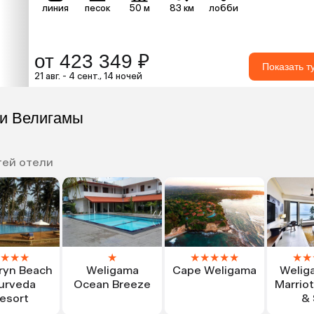
линия
песок
50 м
83 км
лобби
от 423 349 ₽
Показать т
21 авг. - 4 сент., 14 ночей
ли Велигамы
тей отели
★
★
★
★
★
★
★
★
★
★
★
ryn Beach
Weligama
Cape Weligama
Welig
urveda
Ocean Breeze
Marriot
esort
& 