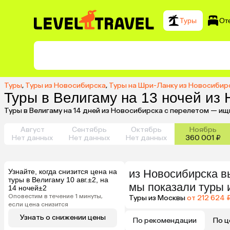
Туры
От
Туры
,
Туры из Новосибирска
,
Туры на Шри-Ланку из Новосибир
Туры в Велигаму на 13 ночей из
Туры в Велигаму на 14 дней из Новосибирска с перелетом — ищ
Август
Сентябрь
Октябрь
Ноябрь
Нет данных
Нет данных
Нет данных
360 001 ₽
Узнайте, когда снизится цена на
из
Новосибирска
в
туры в Велигаму 10 авг.±2, на
мы показали туры
14 ночей±2
Оповестим в течение 1 минуты,
Туры из Москвы
от 212 624 
если цена снизится
Узнать о снижении цены
По рекомендации
По ц