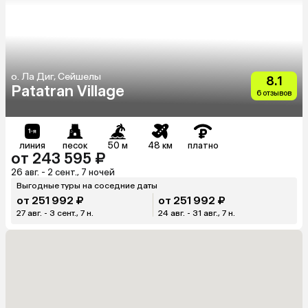
о. Ла Диг, Сейшелы
8.1
Patatran Village
6 отзывов
линия
песок
50 м
48 км
платно
от 243 595 ₽
26 авг. - 2 сент., 7 ночей
Выгодные туры на соседние даты
от 251 992 ₽
от 251 992 ₽
27 авг. - 3 сент., 7 н.
24 авг. - 31 авг., 7 н.