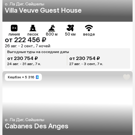
о. Ла Диг, Сейшелы
Villa Veuve Guest House
линия
песок
800 м
50 км
везде
от 222 456 ₽
26 авг. - 2 сент., 7 ночей
Выгодные туры на соседние даты
от 230 754 ₽
от 230 754 ₽
24 авг. - 31 авг., 7 н.
27 авг. - 3 сент., 7 н.
Кешбэк
+ 5 316
о. Ла Диг, Сейшелы
Cabanes Des Anges