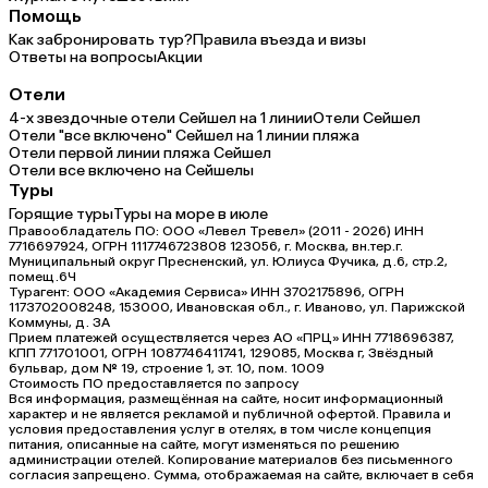
Помощь
Как забронировать тур?
Правила въезда и визы
Ответы на вопросы
Акции
Отели
4-х звездочные отели Сейшел на 1 линии
Отели Сейшел
Отели "все включено" Сейшел на 1 линии пляжа
Отели первой линии пляжа Сейшел
Отели все включено на Сейшелы
Туры
Горящие туры
Туры на море в июле
Правообладатель ПО: ООО «Левел Тревел» (2011 - 2026) ИНН
7716697924, ОГРН 1117746723808 123056, г. Москва, вн.тер.г.
Муниципальный округ Пресненский, ул. Юлиуса Фучика, д.6, стр.2,
помещ.6Ч
Турагент: ООО «Академия Сервиса» ИНН 3702175896, ОГРН
1173702008248, 153000, Ивановская обл., г. Иваново, ул. Парижской
Коммуны, д. ЗА
Прием платежей осуществляется через АО «ПРЦ» ИНН 7718696387,
КПП 771701001, ОГРН 1087746411741, 129085, Москва г, Звёздный
бульвар, дом № 19, строение 1, эт. 10, пом. 1009
Стоимость ПО предоставляется по запросу
Вся информация, размещённая на сайте, носит информационный
характер и не является рекламой и публичной офертой. Правила и
условия предоставления услуг в отелях, в том числе концепция
питания, описанные на сайте, могут изменяться по решению
администрации отелей. Копирование материалов без письменного
согласия запрещено. Сумма, отображаемая на сайте, включает в себя