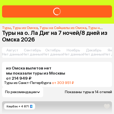
Туры
,
Туры из Омска
,
Туры на Сейшелы из Омска
,
Туры на о. Ла Диг из Омска
Туры на о. Ла Диг на 7 ночей/8 дней из
Омска 2026
Август
Сентябрь
Октябрь
Ноябрь
Декабрь
Янв
Нет данных
Нет данных
Нет данных
Нет данных
Нет данных
Нет д
из
Омска
вылетов нет
мы показали туры
из
Москвы
от 214 949 ₽
Туры из Санкт-Петербурга
от 303 951 ₽
По рекомендации
Показаны туры в 14 отелей
Кешбэк
+ 4 871