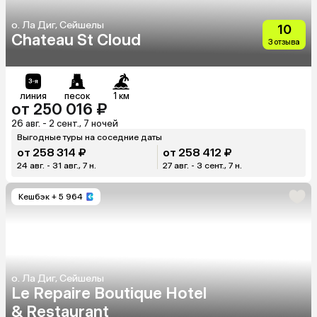
о. Ла Диг, Сейшелы
10
Chateau St Cloud
3 отзыва
линия
песок
1 км
от 250 016 ₽
26 авг. - 2 сент., 7 ночей
Выгодные туры на соседние даты
от 258 314 ₽
от 258 412 ₽
24 авг. - 31 авг., 7 н.
27 авг. - 3 сент., 7 н.
Кешбэк
+ 5 964
о. Ла Диг, Сейшелы
Le Repaire Boutique Hotel
& Restaurant