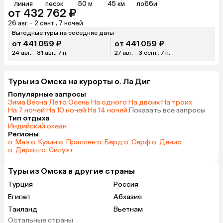
линия
песок
50 м
45 км
лобби
от 432 762 ₽
26 авг. - 2 сент., 7 ночей
Выгодные туры на соседние даты
от 441 059 ₽
от 441 059 ₽
24 авг. - 31 авг., 7 н.
27 авг. - 3 сент., 7 н.
Туры из Омска на курорты о. Ла Диг
Популярные запросы
Зима
·
Весна
·
Лето
·
Осень
·
На одного
·
На двоих
·
На троих
·
На 7 ночей
·
На 10 ночей
·
На 14 ночей
·
Показать все запросы
Тип отдыха
Индийский океан
Регионы
о. Маэ
·
о. Кузин
·
о. Праслен
·
о. Бёрд
·
о. Серф
·
о. Денис
·
о. Дерош
·
о. Силуэт
Туры из Омска в другие страны
Турция
Россия
Египет
Абхазия
Таиланд
Вьетнам
Остальные страны
ОАЭ
Мальдивы