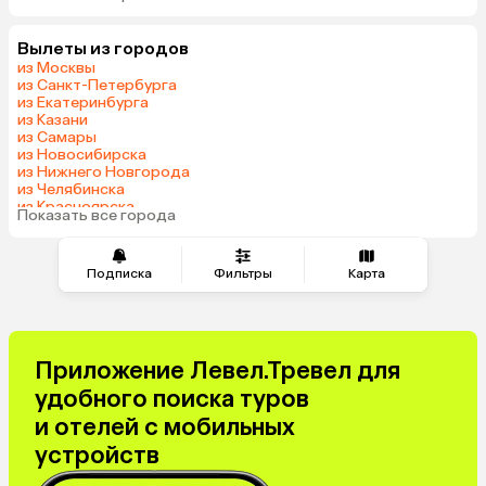
Шри-Ланка
Гонконг
Вылеты из городов
Саудовская Аравия
из Москвы
из Санкт-Петербурга
из Екатеринбурга
из Казани
из Самары
из Новосибирска
из Нижнего Новгорода
из Челябинска
из Красноярска
Показать все города
из Волгограда
Подписка
Фильтры
Карта
Приложение Левел.Тревел для
удобного поиска туров
и отелей с мобильных
устройств