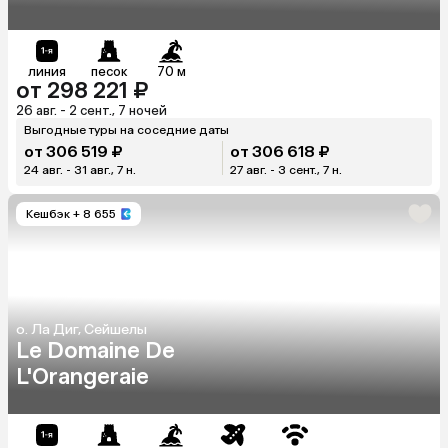
линия
песок
70 м
от 298 221 ₽
26 авг. - 2 сент., 7 ночей
Выгодные туры на соседние даты
от 306 519 ₽
от 306 618 ₽
24 авг. - 31 авг., 7 н.
27 авг. - 3 сент., 7 н.
Кешбэк
+ 8 655
о. Ла Диг, Сейшелы
Le Domaine De
L'Orangeraie