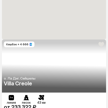
Кешбэк
+ 4 666
о. Ла Диг, Сейшелы
Villa Creole
линия
песок
43 км
от 233 322 ₽