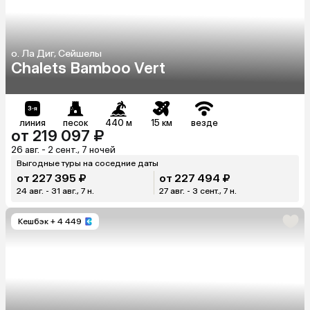
о. Ла Диг, Сейшелы
Chalets Bamboo Vert
линия
песок
440 м
15 км
везде
от 219 097 ₽
26 авг. - 2 сент., 7 ночей
Выгодные туры на соседние даты
от 227 395 ₽
от 227 494 ₽
24 авг. - 31 авг., 7 н.
27 авг. - 3 сент., 7 н.
Кешбэк
+ 4 449