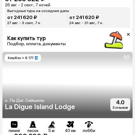
26 авг. - 2 сент., 7 ночей
Выгодные туры на соседние даты
от 241 620 ₽
от 241 620 ₽
27 авг. - 3 сент., 7 н.
24 авг. - 31 авг., 7 н.
Как купить тур
Подбор, оплата, документы
Кешбэк
+ 6 177
о. Ла Диг, Сейшелы
4.0
La Digue Island Lodge
5 отзывов
линия
песок
5 м
40 км
лобби