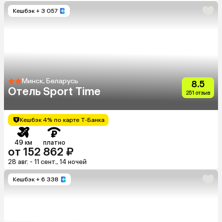
Кешбэк
+ 3 057
Минск, Беларусь
8.5
Отель Sport Time
251 отзыв
Кешбэк 4% по карте Т-Банка
49 км
платно
от 152 862 ₽
28 авг. - 11 сент., 14 ночей
Кешбэк
+ 6 338