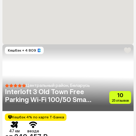
Кешбэк
+ 4 809
Центральный район, Беларусь
Interloft 3 Old Town Free
10
Parking Wi-Fi 100/50 Smart
25 отзывов
Tv
Кешбэк 4% по карте Т-Банка
47 км
везде