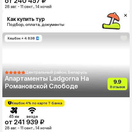
от 240 457 ₽
28 авг. - 11 сент., 14 ночей
Как купить тур
Подбор, оплата, документы
Кешбэк
+ 4 838
Центральный район, Беларусь
Апартаменты Ladgorna На
9.9
Романовской Слободе
8 отзывов
Кешбэк 4% по карте Т-Банка
45 км
везде
от 241 939 ₽
28 авг. - 11 сент., 14 ночей