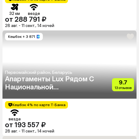
32 км
везде
от 288 791 ₽
28 авг. - 11 сент., 14 ночей
Кешбэк
+ 3 871
Первомайский район, Беларусь
Апартаменты Lux Рядом С
9.7
Национальной
13 отзывов
Библиотекой И Dana Mall
Кешбэк 4% по карте Т-Банка
везде
от 193 557 ₽
28 авг. - 11 сент., 14 ночей