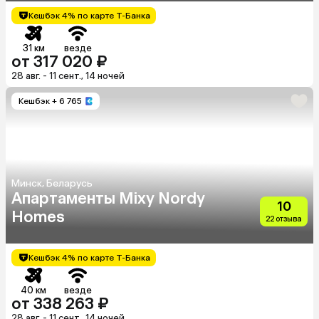
Кешбэк 4% по карте Т-Банка
31 км
везде
от 317 020 ₽
28 авг. - 11 сент., 14 ночей
Кешбэк
+ 6 765
Минск, Беларусь
Апартаменты Mixy Nordy
10
Homes
22 отзыва
Кешбэк 4% по карте Т-Банка
40 км
везде
от 338 263 ₽
28 авг. - 11 сент., 14 ночей