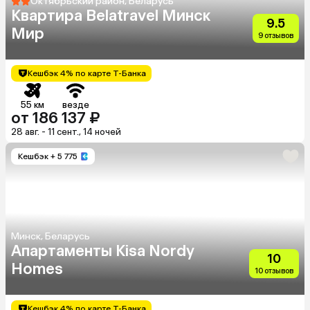
Октябрьский район, Беларусь
Квартира Belatravel Минск
9.5
Мир
9 отзывов
Кешбэк 4% по карте Т-Банка
55 км
везде
от 186 137 ₽
28 авг. - 11 сент., 14 ночей
Кешбэк
+ 5 775
Минск, Беларусь
Апартаменты Kisa Nordy
10
Homes
10 отзывов
Кешбэк 4% по карте Т-Банка