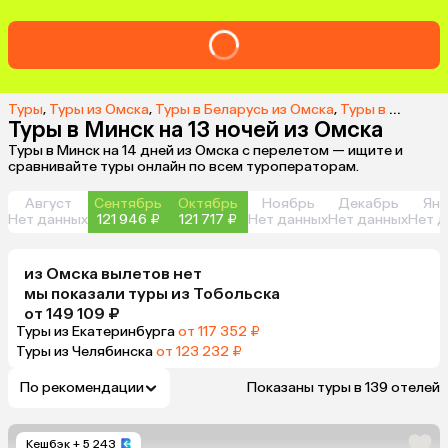
Туры
,
Туры из Омска
,
Туры в Беларусь из Омска
,
Туры в Минск из Омска
Туры в Минск на 13 ночей из Омска
Туры в Минск на 14 дней из Омска с перелетом — ищите и
сравнивайте туры онлайн по всем туроператорам.
Август
Сентябрь
Октябрь
Ноябрь
Декабрь
Янв
Нет данных
121 946 ₽
121 717 ₽
Нет данных
Нет данных
Нет д
из
Омска
вылетов нет
мы показали туры
из
Тобольска
от 149 109 ₽
Туры из Екатеринбурга
от 117 352 ₽
Туры из Челябинска
от 123 232 ₽
По рекомендации
Показаны туры в 139 отелей
Кешбэк
+ 5 243