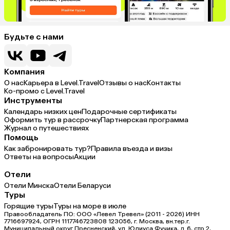
Будьте с нами
Компания
О нас
Карьера в Level.Travel
Отзывы о нас
Контакты
Ко-промо с Level.Travel
Инструменты
Календарь низких цен
Подарочные сертификаты
Оформить тур в рассрочку
Партнерская программа
Журнал о путешествиях
Помощь
Как забронировать тур?
Правила въезда и визы
Ответы на вопросы
Акции
Отели
Отели Минска
Отели Беларуси
Туры
Горящие туры
Туры на море в июле
Правообладатель ПО: ООО «Левел Тревел» (2011 - 2026) ИНН
7716697924, ОГРН 1117746723808 123056, г. Москва, вн.тер.г.
Муниципальный округ Пресненский, ул. Юлиуса Фучика, д.6, стр.2,