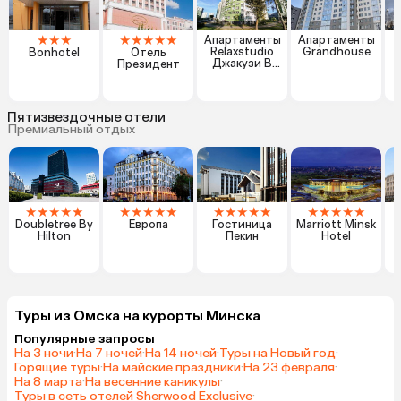
★
★
★
★
★
★
★
★
Апартаменты
Апартаменты
Relaxstudio
Grandhouse
Bonhotel
Отель
Джакузи В
Президент
Центре
Минска
Пятизвездочные отели
Премиальный отдых
★
★
★
★
★
★
★
★
★
★
★
★
★
★
★
★
★
★
★
★
Doubletree By
Европа
Гостиница
Marriott Minsk
C
Hilton
Пекин
Hotel
Туры из Омска на курорты Минска
Популярные запросы
На 3 ночи
·
На 7 ночей
·
На 14 ночей
·
Туры на Новый год
·
Горящие туры
·
На майские праздники
·
На 23 февраля
·
На 8 марта
·
На весенние каникулы
·
Туры в сеть отелей Sherwood Exclusive
·