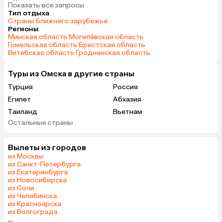
Показать все запросы
Тип отдыха
Страны ближнего зарубежья
Регионы
Минская область
·
Могилёвская область
·
Гомельская область
·
Брестская область
·
Витебская область
·
Гродненская область
Туры из Омска в другие страны
Турция
Россия
Египет
Абхазия
Таиланд
Вьетнам
Остальные страны
ОАЭ
Мальдивы
Шри-Ланка
Гонконг
Вылеты из городов
Саудовская Аравия
из Москвы
из Санкт-Петербурга
из Екатеринбурга
из Новосибирска
из Сочи
из Челябинска
из Красноярска
из Волгограда