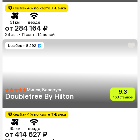
Кешбэк 4% по карте Т-Банка
31 км
везде
от 284 164 ₽
28 авг. - 11 сент., 14 ночей
Кешбэк
+ 8 292
Минск, Беларусь
9.3
Doubletree By Hilton
168 отзывов
Кешбэк 4% по карте Т-Банка
45 км
везде
от 414 627 ₽