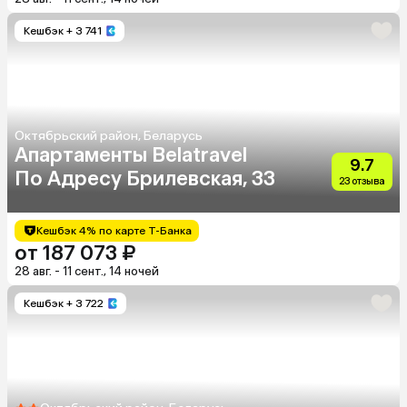
Кешбэк
+ 3 741
Октябрьский район, Беларусь
Апартаменты Belatravel
9.7
По Адресу Брилевская, 33
23 отзыва
Кешбэк 4% по карте Т-Банка
от 187 073 ₽
28 авг. - 11 сент., 14 ночей
Кешбэк
+ 3 722