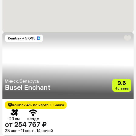
Кешбэк
+ 5 095
Минск, Беларусь
9.6
Busel Enchant
4 отзыва
Кешбэк 4% по карте Т-Банка
29 км
везде
от 254 767 ₽
28 авг. - 11 сент., 14 ночей