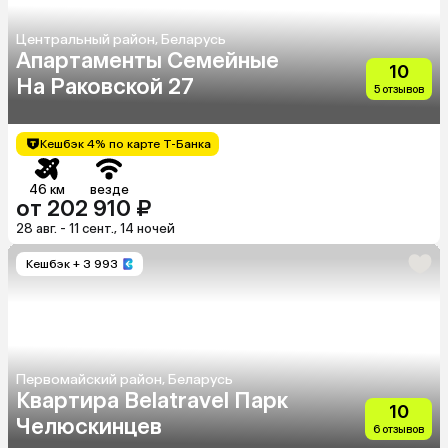
Центральный район, Беларусь
Апартаменты Семейные
10
На Раковской 27
5 отзывов
Кешбэк 4% по карте Т-Банка
46 км
везде
от 202 910 ₽
28 авг. - 11 сент., 14 ночей
Кешбэк
+ 3 993
Первомайский район, Беларусь
Квартира Belatravel Парк
10
Челюскинцев
6 отзывов