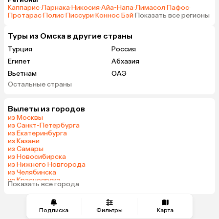
Каппарис
·
Ларнака
·
Никосия
·
Айа-Напа
·
Лимасол
·
Пафос
·
Протарас
·
Полис
·
Писсури
·
Коннос Бэй
·
Показать все регионы
Туры из Омска в другие страны
Турция
Россия
Египет
Абхазия
Вьетнам
ОАЭ
Остальные страны
Мальдивы
Гонконг
Саудовская Аравия
Вылеты из городов
из Москвы
из Санкт-Петербурга
из Екатеринбурга
из Казани
из Самары
из Новосибирска
из Нижнего Новгорода
из Челябинска
из Красноярска
Показать все города
из Волгограда
Подписка
Фильтры
Карта