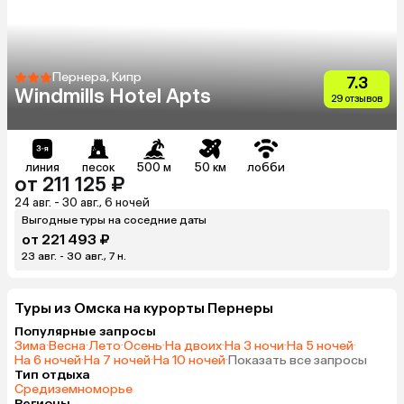
Пернера, Кипр
7.3
Windmills Hotel Apts
29 отзывов
линия
песок
500 м
50 км
лобби
от 211 125 ₽
24 авг. - 30 авг., 6 ночей
Выгодные туры на соседние даты
от 221 493 ₽
23 авг. - 30 авг., 7 н.
Туры из Омска на курорты Пернеры
Популярные запросы
Зима
·
Весна
·
Лето
·
Осень
·
На двоих
·
На 3 ночи
·
На 5 ночей
·
На 6 ночей
·
На 7 ночей
·
На 10 ночей
·
Показать все запросы
Тип отдыха
Средиземноморье
Регионы