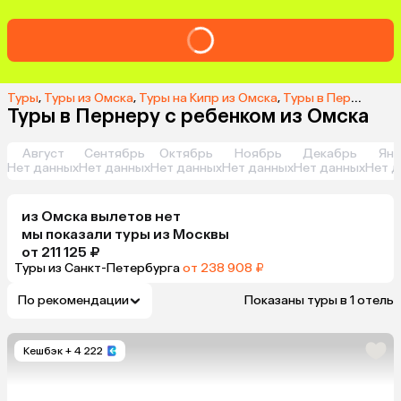
Туры
,
Туры из Омска
,
Туры на Кипр из Омска
,
Туры в Пернеру из Омска
Туры в Пернеру с ребенком из Омска
Август
Сентябрь
Октябрь
Ноябрь
Декабрь
Янв
Нет данных
Нет данных
Нет данных
Нет данных
Нет данных
Нет д
из
Омска
вылетов нет
мы показали туры
из
Москвы
от 211 125 ₽
Туры из Санкт-Петербурга
от 238 908 ₽
По рекомендации
Показаны туры в 1 отель
Кешбэк
+ 4 222