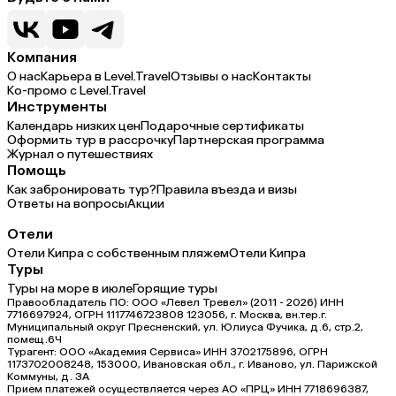
Компания
О нас
Карьера в Level.Travel
Отзывы о нас
Контакты
Ко-промо с Level.Travel
Инструменты
Календарь низких цен
Подарочные сертификаты
Оформить тур в рассрочку
Партнерская программа
Журнал о путешествиях
Помощь
Как забронировать тур?
Правила въезда и визы
Ответы на вопросы
Акции
Отели
Отели Кипра с собственным пляжем
Отели Кипра
Туры
Туры на море в июле
Горящие туры
Правообладатель ПО: ООО «Левел Тревел» (2011 - 2026) ИНН
7716697924, ОГРН 1117746723808 123056, г. Москва, вн.тер.г.
Муниципальный округ Пресненский, ул. Юлиуса Фучика, д.6, стр.2,
помещ.6Ч
Турагент: ООО «Академия Сервиса» ИНН 3702175896, ОГРН
1173702008248, 153000, Ивановская обл., г. Иваново, ул. Парижской
Коммуны, д. ЗА
Прием платежей осуществляется через АО «ПРЦ» ИНН 7718696387,