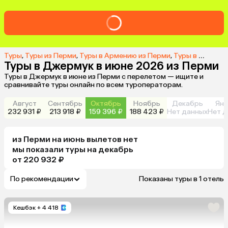
Туры
,
Туры из Перми
,
Туры в Армению из Перми
,
Туры в Джермук из Перми
Туры в Джермук в июне 2026 из Перми
Туры в Джермук в июне из Перми с перелетом — ищите и
сравнивайте туры онлайн по всем туроператорам.
Август
Сентябрь
Октябрь
Ноябрь
Декабрь
Янв
232 931 ₽
213 918 ₽
159 396 ₽
188 423 ₽
Нет данных
Нет д
из
Перми
на июнь
вылетов нет
мы показали туры
на
декабрь
от 220 932 ₽
По рекомендации
Показаны туры в 1 отель
Кешбэк
+ 4 418