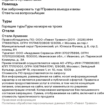
Помощь
Как забронировать тур?
Правила въезда и визы
Ответы на вопросы
Акции
Туры
Горящие туры
Туры на море на троих
Отели
Отели Армении
Правообладатель ПО: ООО «Левел Тревел» (2011 - 2026) ИНН
7716697924, ОГРН 1117746723808 123056, г. Москва, вн.тер.г.
Муниципальный округ Пресненский, ул. Юлиуса Фучика, д.6, стр.2,
помещ.6Ч
Турагент: ООО «Академия Сервиса» ИНН 3702175896, ОГРН
1173702008248, 153000, Ивановская обл., г. Иваново, ул. Парижской
Коммуны, д. ЗА
Прием платежей осуществляется через АО «ПРЦ» ИНН 7718696387,
КПП 771701001, ОГРН 1087746411741, 129085, Москва г, Звёздный
бульвар, дом № 19, строение 1, эт. 10, пом. 1009
Стоимость ПО предоставляется по запросу
Вся информация, размещённая на сайте, носит информационный
характер и не является рекламой и публичной офертой. Правила и
условия предоставления услуг в отелях, в том числе концепция
питания, описанные на сайте, могут изменяться по решению
администрации отелей. Копирование материалов без письменного
согласия запрещено. Сумма, отображаемая на сайте, включает в себя
стоимость туристического продукта
Правовая информация
Политика обработки персональных данных ООО «Левел Тревел»