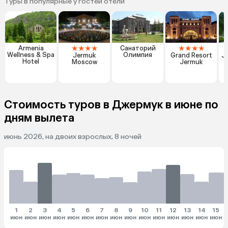
Туры в популярные у гостей отели
★
★
★
★
★
★
★
★
Armenia
Санаторий
Wellness & Spa
Олимпия
Jermuk
Grand Resort
J
Hotel
Moscow
Jermuk
Стоимость туров в Джермук в июне по
дням вылета
июнь 2026, на двоих взрослых, 8 ночей
1
2
3
4
5
6
7
8
9
10
11
12
13
14
15
июн
июн
июн
июн
июн
июн
июн
июн
июн
июн
июн
июн
июн
июн
июн
и