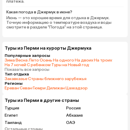
платежа.
Какая погода в Джермук в июне?
Июнь — это хорошее время для отдыха в Джермук.
Точную информацию о температуре воздуха и воды
смотрите в разделе "Погода" на этой странице.
Туры из Перми на курорты Джермука
Популярные запросы
Зима
·
Весна
·
Лето
·
Осень
·
На одного
·
На двоих
·
На троих
·
На 7 ночей
·
С ребенком
·
Туры на Новый год
·
Показать все запросы
Тип отдыха
Закавказье
·
Страны ближнего зарубежья
Регионы
Ереван
·
Севан
·
Гюмри
·
Дилижан
·
Цахкадзор
Туры из Перми в другие страны
Турция
Россия
Египет
Абхазия
Таиланд
ОАЭ
Остальные страны
Гонконг
Куба