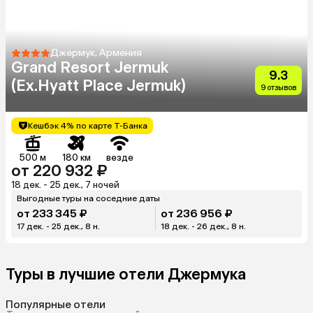
Джермук, Армения
Grand Resort Jermuk
9.3
(Ex.Hyatt Place Jermuk)
9 отзывов
Кешбэк 4% по карте Т-Банка
500 м
180 км
везде
от 220 932 ₽
18 дек. - 25 дек., 7 ночей
Выгодные туры на соседние даты
от 233 345 ₽
от 236 956 ₽
17 дек. - 25 дек., 8 н.
18 дек. - 26 дек., 8 н.
Туры в лучшие отели Джермука
Популярные отели