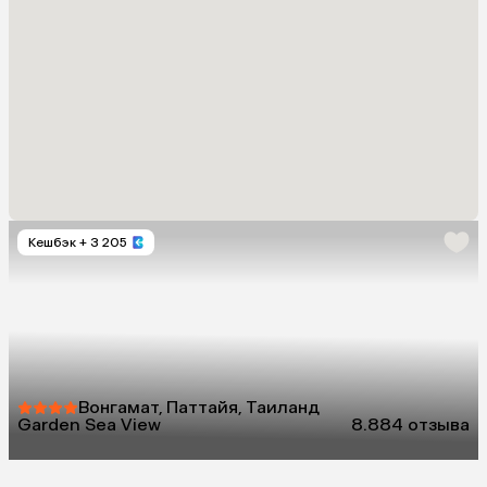
Кешбэк
+ 3 205
Вонгамат, Паттайя, Таиланд
Garden Sea View
8.8
84 отзыва