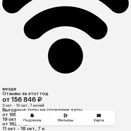
везде
Отзывы за этот год
от 156 846 ₽
3 окт. - 10 окт., 7 ночей
Выгодные туры на соседние даты
от 165 506 ₽
19 окт. - 27 окт., 8 н.
Подписка
Фильтры
Карта
от 162 842 ₽
11 окт. - 18 окт., 7 н.