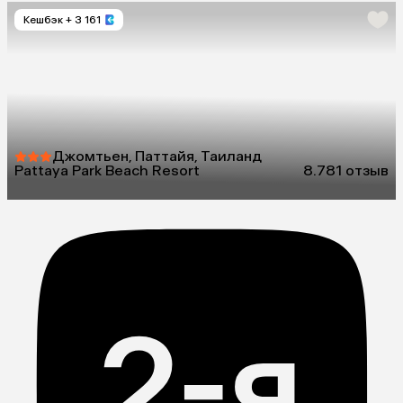
Кешбэк
+ 3 161
Джомтьен, Паттайя, Таиланд
Pattaya Park Beach Resort
8.7
81 отзыв