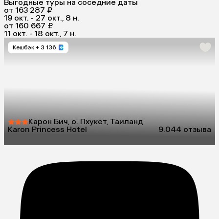
Выгодные туры на соседние даты
от 163 287 ₽
19 окт. - 27 окт., 8 н.
от 160 667 ₽
11 окт. - 18 окт., 7 н.
Кешбэк
+ 3 136
Карон Бич, о. Пхукет, Таиланд
Karon Princess Hotel
9.0
44 отзыва