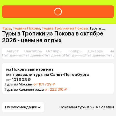
Туры
,
Туры из Пскова
,
Туры в Тропики из Пскова
,
Туры в Тропики из Пскова в октябре 2026 - цены на отдых
Туры в Тропики из Пскова в октябре
2026 - цены на отдых
Август
Сентябрь
Октябрь
Ноябрь
Декабрь
Янв
Нет данных
Нет данных
Нет данных
Нет данных
Нет данных
Нет д
из
Пскова
вылетов нет
мы показали туры
из
Санкт-Петербурга
от 101 903 ₽
Туры из Москвы
от 101 729 ₽
Туры из Калининграда
от 222 316 ₽
По рекомендации
Показаны туры в 2 347 отелей