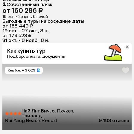
Собственный пляж
от 160 286 ₽
19 окт. - 25 окт., 6 ночей
Выгодные туры на соседние даты
от 168 449 ₽
19 окт. - 27 окт., 8 н.
от 179 523 ₽
31 окт. - 8 нояб., 8 н.
Как купить тур
Подбор, оплата, документы
Кешбэк
+ 3 023
Най Янг Бич, о. Пхукет,
Таиланд
Nai Yang Beach Resort
9.1
83 отзыва