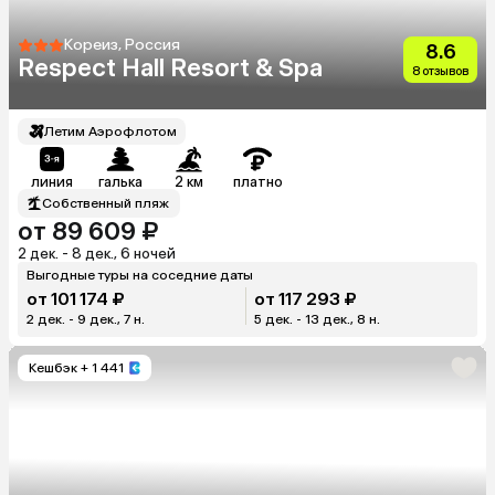
Кореиз, Россия
8.6
Respect Hall Resort & Spa
8 отзывов
Летим Аэрофлотом
линия
галька
2 км
платно
Собственный пляж
от 89 609 ₽
2 дек. - 8 дек., 6 ночей
Выгодные туры на соседние даты
от 101 174 ₽
от 117 293 ₽
2 дек. - 9 дек., 7 н.
5 дек. - 13 дек., 8 н.
Кешбэк
+ 1 441