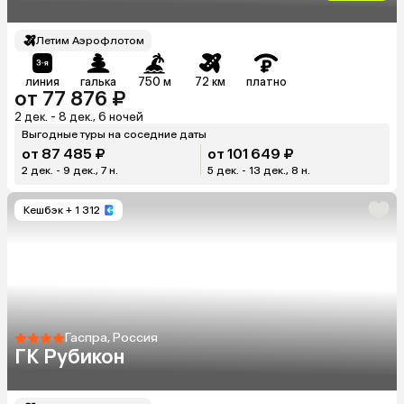
Летим Аэрофлотом
линия
галька
750 м
72 км
платно
от 77 876 ₽
2 дек. - 8 дек., 6 ночей
Выгодные туры на соседние даты
от 87 485 ₽
от 101 649 ₽
2 дек. - 9 дек., 7 н.
5 дек. - 13 дек., 8 н.
Кешбэк
+ 1 312
Гаспра, Россия
ГК Рубикон