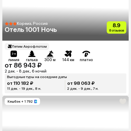
Кореиз, Россия
8.9
Отель 1001 Ночь
8 отзывов
Летим Аэрофлотом
линия
галька
300 м
144 км
платно
от 86 943 ₽
2 дек. - 8 дек., 6 ночей
Выгодные туры на соседние даты
от 110 182 ₽
от 98 063 ₽
11 дек. - 19 дек., 8 н.
2 дек. - 9 дек., 7 н.
Кешбэк
+ 1 792