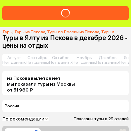
Туры
,
Туры из Пскова
,
Туры по России из Пскова
,
Туры в Ялту из Пскова
Туры в Ялту из Пскова в декабре 2026 -
цены на отдых
Август
Сентябрь
Октябрь
Ноябрь
Декабрь
Янв
Нет данных
Нет данных
Нет данных
Нет данных
Нет данных
Нет д
из
Пскова
вылетов нет
мы показали туры
из
Москвы
от 51 980 ₽
Россия
По рекомендации
Показаны туры в 29 отелей