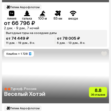
Летим Аэрофлотом
линия
галька
100 м
85 км
везде
от 66 796 ₽
2 дек. - 9 дек., 7 ночей
Выгодные туры на соседние даты
от 74 449 ₽
от 78 005 ₽
11 дек. - 19 дек., 8 н.
5 дек. - 13 дек., 8 н.
Кешбэк
+ 1 728
Гурзуф, Россия
8.8
Веселый Хотэй
36 отзывов
Летим Аэрофлотом