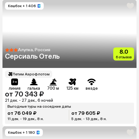
Кешбэк
+ 1 406
Алупка, Россия
8.0
Серсиаль Отель
6 отзывов
Летим Аэрофлотом
линия
галька
700 м
125 км
везде
от 70 343 ₽
21 дек. - 27 дек., 6 ночей
Выгодные туры на соседние даты
от 76 049 ₽
от 79 605 ₽
11 дек. - 19 дек., 8 н.
5 дек. - 13 дек., 8 н.
Кешбэк
+ 1 180