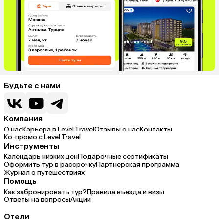
Будьте с нами
Компания
О нас
Карьера в Level.Travel
Отзывы о нас
Контакты
Ко-промо с Level.Travel
Инструменты
Календарь низких цен
Подарочные сертификаты
Оформить тур в рассрочку
Партнерская программа
Журнал о путешествиях
Помощь
Как забронировать тур?
Правила въезда и визы
Ответы на вопросы
Акции
Отели