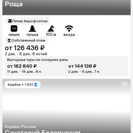
Роща
Летим Аэрофлотом
линия
галька
100 м
везде
Собственный пляж
от 126 436 ₽
2 дек. - 8 дек., 6 ночей
Выгодные туры на соседние даты
от 162 840 ₽
от 144 138 ₽
11 дек. - 19 дек., 8 н.
2 дек. - 9 дек., 7 н.
Кешбэк
+ 1 531
Кореиз, Россия
Санаторий Белоруссия