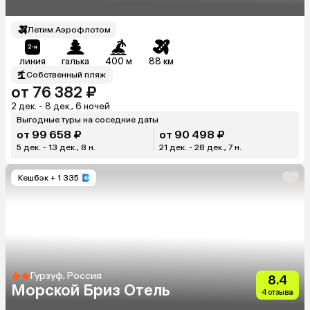
Летим Аэрофлотом
линия
галька
400 м
88 км
Собственный пляж
от 76 382 ₽
2 дек. - 8 дек., 6 ночей
Выгодные туры на соседние даты
от 99 658 ₽
от 90 498 ₽
5 дек. - 13 дек., 8 н.
21 дек. - 28 дек., 7 н.
Кешбэк
+ 1 335
Гурзуф, Россия
8.4
Морской Бриз Отель
4 отзыва