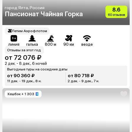
город Ялта, Россия
8.6
Пансионат Чайная Горка
60 отзывов
Летим Аэрофлотом
линия
галька
800 м
90 км
везде
Отзывы за этот год
от 72 076 ₽
2 дек. - 8 дек., 6 ночей
Выгодные туры на соседние даты
от 90 360 ₽
от 80 718 ₽
11 дек. - 19 дек., 8 н.
2 дек. - 9 дек., 7 н.
Кешбэк
+ 1 303