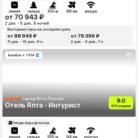
линия
галька
100 м
96 км
везде
от 70 943 ₽
2 дек. - 8 дек., 6 ночей
Выгодные туры на соседние даты
от 88 849 ₽
от 79 396 ₽
11 дек. - 19 дек., 8 н.
2 дек. - 9 дек., 7 н.
Кешбэк
+ 1 814
город Ялта, Россия
9.0
Отель Ялта - Интурист
675 отзывов
Летим Аэрофлотом
линия
галька
355 м
94 км
платно