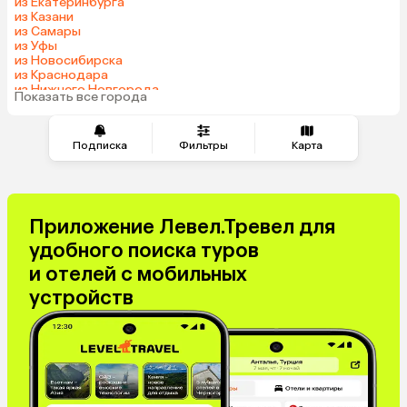
из Екатеринбурга
из Казани
из Самары
из Уфы
из Новосибирска
из Краснодара
из Нижнего Новгорода
Показать все города
из Перми
Подписка
Фильтры
Карта
Приложение Левел.Тревел для
удобного поиска туров
и отелей с мобильных
устройств