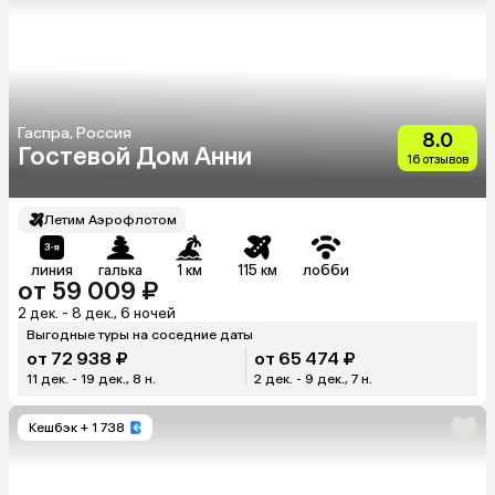
Гаспра, Россия
8.0
Гостевой Дом Анни
16 отзывов
Летим Аэрофлотом
линия
галька
1 км
115 км
лобби
от 59 009 ₽
2 дек. - 8 дек., 6 ночей
Выгодные туры на соседние даты
от 72 938 ₽
от 65 474 ₽
11 дек. - 19 дек., 8 н.
2 дек. - 9 дек., 7 н.
Кешбэк
+ 1 738