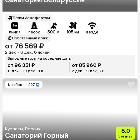
Летим Аэрофлотом
линия
песок
500 м
105 км
везде
Собственный пляж
от 76 569 ₽
2 дек. - 8 дек., 6 ночей
Выгодные туры на соседние даты
от 96 351 ₽
от 85 960 ₽
11 дек. - 19 дек., 8 н.
2 дек. - 9 дек., 7 н.
Кешбэк
+ 1 527
Курпаты, Россия
8.0
Санаторий Горный
3 отзыва