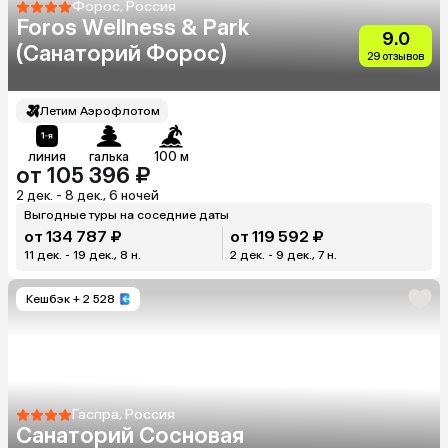
Форос, Россия
Foros Wellness & Park
9.0
(Санаторий Форос)
29 отзывов
Летим Аэрофлотом
линия
галька
100 м
от 105 396 ₽
2 дек. - 8 дек., 6 ночей
Выгодные туры на соседние даты
от 134 787 ₽
от 119 592 ₽
11 дек. - 19 дек., 8 н.
2 дек. - 9 дек., 7 н.
Кешбэк
+ 2 528
Гаспра, Россия
Санаторий Сосновая