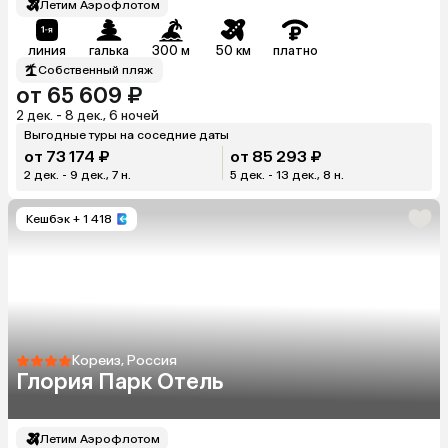
Летим Аэрофлотом
линия
галька
300 м
50 км
платно
Собственный пляж
от 65 609 ₽
2 дек. - 8 дек., 6 ночей
Выгодные туры на соседние даты
от 73 174 ₽
от 85 293 ₽
2 дек. - 9 дек., 7 н.
5 дек. - 13 дек., 8 н.
Кешбэк
+ 1 418
Кореиз, Россия
Глория Парк Отель
Летим Аэрофлотом