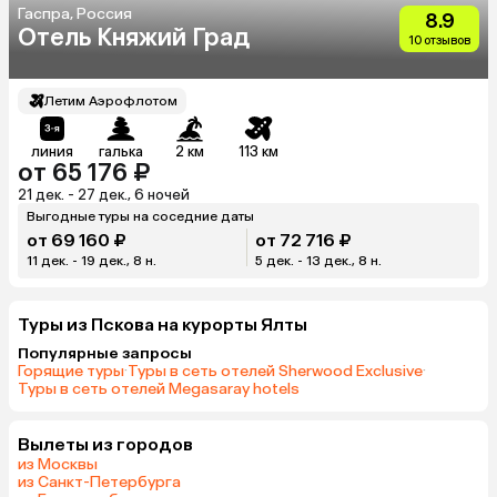
Гаспра, Россия
8.9
Отель Княжий Град
10 отзывов
Летим Аэрофлотом
линия
галька
2 км
113 км
от 65 176 ₽
21 дек. - 27 дек., 6 ночей
Выгодные туры на соседние даты
от 69 160 ₽
от 72 716 ₽
11 дек. - 19 дек., 8 н.
5 дек. - 13 дек., 8 н.
Туры из Пскова на курорты Ялты
Популярные запросы
Горящие туры
·
Туры в сеть отелей Sherwood Exclusive
·
Туры в сеть отелей Megasaray hotels
Вылеты из городов
из Москвы
из Санкт-Петербурга