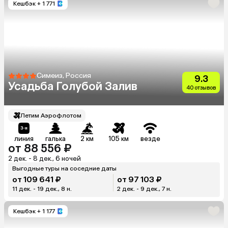
Кешбэк
+ 1 771
Симеиз, Россия
9.3
Усадьба Голубой Залив
40 отзывов
Летим Аэрофлотом
линия
галька
2 км
105 км
везде
от 88 556 ₽
2 дек. - 8 дек., 6 ночей
Выгодные туры на соседние даты
от 109 641 ₽
от 97 103 ₽
11 дек. - 19 дек., 8 н.
2 дек. - 9 дек., 7 н.
Кешбэк
+ 1 177