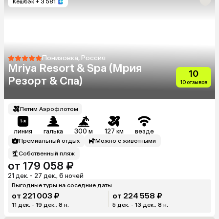
Кешбэк
+ 3 581
Понизовка, Россия
Mriya Resort & Spa (Мрия
10
Резорт & Спа)
10 отзывов
Летим Аэрофлотом
линия
галька
300 м
127 км
везде
Премиальный отдых
Можно с животными
Собственный пляж
от 179 058 ₽
21 дек. - 27 дек., 6 ночей
Выгодные туры на соседние даты
от 221 003 ₽
от 224 558 ₽
11 дек. - 19 дек., 8 н.
5 дек. - 13 дек., 8 н.