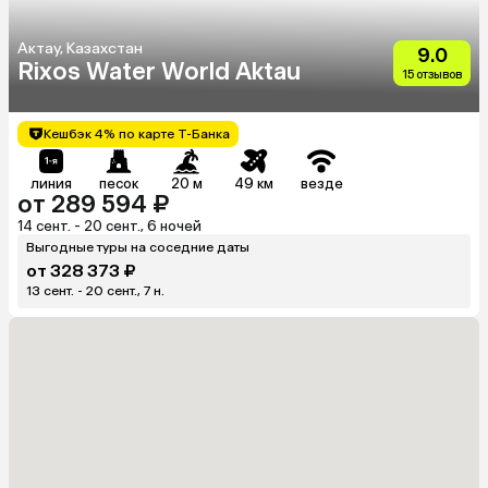
Актау, Казахстан
9.0
Rixos Water World Aktau
15 отзывов
Кешбэк 4% по карте Т-Банка
линия
песок
20 м
49 км
везде
от 289 594 ₽
14 сент. - 20 сент., 6 ночей
Выгодные туры на соседние даты
от 328 373 ₽
13 сент. - 20 сент., 7 н.