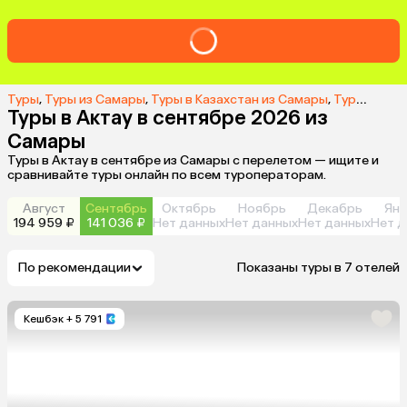
Туры
,
Туры из Самары
,
Туры в Казахстан из Самары
,
Туры в Актау из Самары
Туры в Актау в сентябре 2026 из
Самары
Туры в Актау в сентябре из Самары с перелетом — ищите и
сравнивайте туры онлайн по всем туроператорам.
Август
Сентябрь
Октябрь
Ноябрь
Декабрь
Янв
194 959 ₽
141 036 ₽
Нет данных
Нет данных
Нет данных
Нет д
По рекомендации
Показаны туры в 7 отелей
Кешбэк
+ 5 791