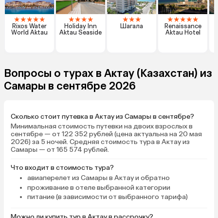
★
★
★
★
★
★
★
★
★
★
★
★
★
★
★
★
★
Rixos Water
Holiday Inn
Шагала
Renaissance
World Aktau
Aktau Seaside
Aktau Hotel
Вопросы о турах в Актау (Казахстан) из
Самары в сентябре 2026
Сколько стоит путевка в Актау из Самары в сентябре?
Минимальная стоимость путевки на двоих взрослых в
сентябре — от 122 352 рублей (цена актуальна на 20 мая
2026) за 5 ночей. Средняя стоимость тура в Актау из
Самары — от 165 574 рублей.
Что входит в стоимость тура?
авиаперелет из Самары в Актау и обратно
проживание в отеле выбранной категории
питание (в зависимости от выбранного тарифа)
Можно ли купить тур в Актау в рассрочку?