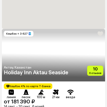
Кешбэк
+ 3 627
Актау, Казахстан
10
Holiday Inn Aktau Seaside
6 отзывов
Кешбэк 4% по карте Т-Банка
линия
песок
100 м
21 км
везде
от 181 390 ₽
14 сент. - 20 сент., 6 ночей