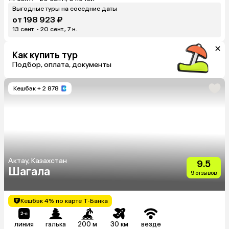
Выгодные туры на соседние даты
от 198 923 ₽
13 сент. - 20 сент., 7 н.
Как купить тур
Подбор, оплата, документы
Кешбэк
+ 2 878
Актау, Казахстан
9.5
Шагала
9 отзывов
Кешбэк 4% по карте Т-Банка
линия
галька
200 м
30 км
везде