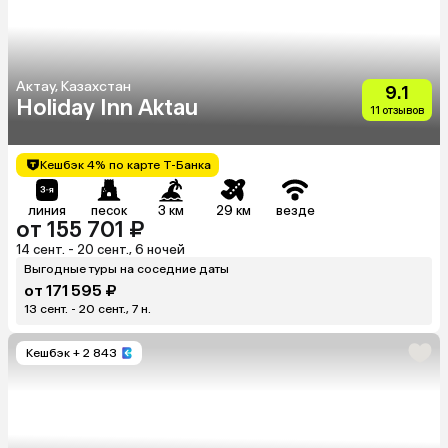
Актау, Казахстан
9.1
Holiday Inn Aktau
11 отзывов
Кешбэк 4% по карте Т-Банка
линия
песок
3 км
29 км
везде
от 155 701 ₽
14 сент. - 20 сент., 6 ночей
Выгодные туры на соседние даты
от 171 595 ₽
13 сент. - 20 сент., 7 н.
Кешбэк
+ 2 843