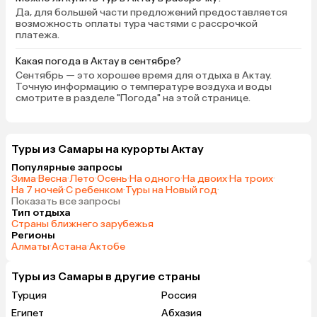
Да, для большей части предложений предоставляется
возможность оплаты тура частями с рассрочкой
платежа.
Какая погода в Актау в сентябре?
Сентябрь — это хорошее время для отдыха в Актау.
Точную информацию о температуре воздуха и воды
смотрите в разделе "Погода" на этой странице.
Туры из Самары на курорты Актау
Популярные запросы
Зима
·
Весна
·
Лето
·
Осень
·
На одного
·
На двоих
·
На троих
·
На 7 ночей
·
С ребенком
·
Туры на Новый год
·
Показать все запросы
Тип отдыха
Страны ближнего зарубежья
Регионы
Алматы
·
Астана
·
Актобе
Туры из Самары в другие страны
Турция
Россия
Египет
Абхазия