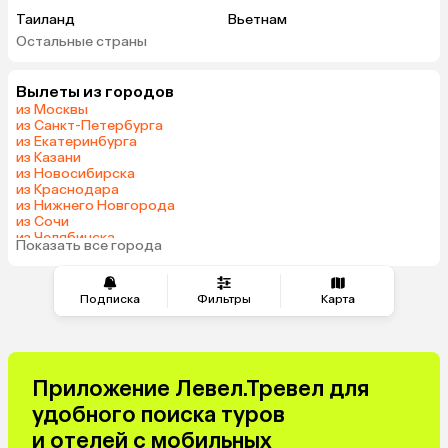
Таиланд
Вьетнам
Остальные страны
ОАЭ
Мальдивы
Грузия
Армения
Вылеты из городов
Беларусь
Казахстан
из Москвы
Шри-Ланка
Узбекистан
из Санкт-Петербурга
из Екатеринбурга
Азербайджан
Сербия
из Казани
Катар
Киргизия
из Новосибирска
из Краснодара
Гонконг
Саудовская Аравия
из Нижнего Новгорода
Таджикистан
Венгрия
из Сочи
из Челябинска
Показать все города
из Тюмени
Подписка
Фильтры
Карта
Приложение Левел.Тревел для
удобного поиска туров
и отелей с мобильных