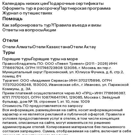
Календарь низких цен
Подарочные сертификаты
Оформить тур в рассрочку
Партнерская программа
Журнал о путешествиях
Помощь
Как забронировать тур?
Правила въезда и визы
Ответы на вопросы
Акции
Отели
Отели Алматы
Отели Казахстана
Отели Актау
Туры
Горящие туры
Горящие туры на море
Правообладатель ПО: ООО «Левел Тревел» (2011 - 2026) ИНН
7716697924, ОГРН 1117746723808 123056, г. Москва, вн.тер.г.
Муниципальный округ Пресненский, ул. Юлиуса Фучика, д.6, стр.2,
помещ.6Ч
Турагент: ООО «Академия Сервиса» ИНН 3702175896, ОГРН
1173702008248, 153000, Ивановская обл., г. Иваново, ул. Парижской
Коммуны, д. ЗА
Прием платежей осуществляется через АО «ПРЦ» ИНН 7718696387,
КПП 771701001, ОГРН 1087746411741, 129085, Москва г, Звёздный
бульвар, дом № 19, строение 1, эт. 10, пом. 1009
Стоимость ПО предоставляется по запросу
Вся информация, размещённая на сайте, носит информационный
характер и не является рекламой и публичной офертой. Правила и
условия предоставления услуг в отелях, в том числе концепция
питания, описанные на сайте, могут изменяться по решению
администрации отелей. Копирование материалов без письменного
согласия запрещено. Сумма, отображаемая на сайте, включает в себя