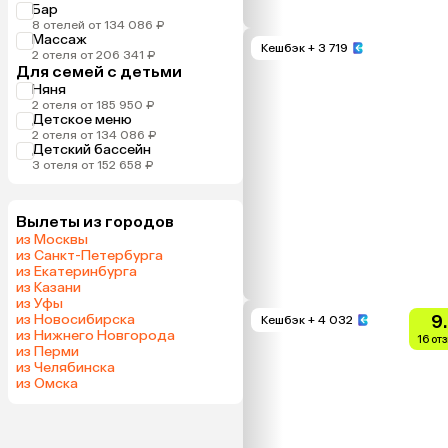
Бар
8 отелей от 134 086 ₽
Массаж
Кешбэк
+ 3 719
2 отеля от 206 341 ₽
Для семей с детьми
Няня
2 отеля от 185 950 ₽
Детское меню
2 отеля от 134 086 ₽
Детский бассейн
3 отеля от 152 658 ₽
Вылеты из городов
из Москвы
из Санкт-Петербурга
из Екатеринбурга
из Казани
из Уфы
из Новосибирска
9
Кешбэк
+ 4 032
из Нижнего Новгорода
16 от
из Перми
из Челябинска
из Омска