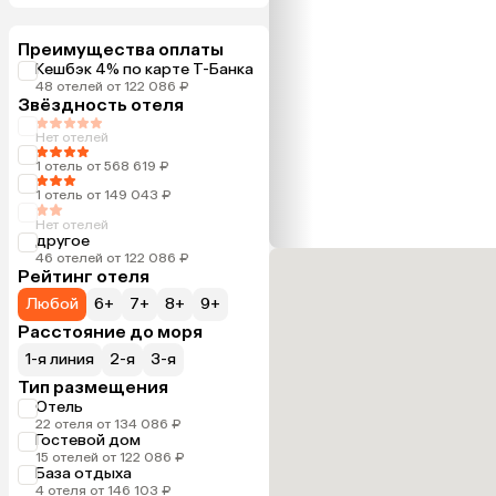
Преимущества оплаты
Кешбэк 4% по карте Т-Банка
48 отелей от 122 086 ₽
Звёздность отеля
Нет отелей
1 отель от 568 619 ₽
1 отель от 149 043 ₽
Нет отелей
другое
46 отелей от 122 086 ₽
Рейтинг отеля
Любой
6+
7+
8+
9+
Расстояние до моря
1-я линия
2-я
3-я
Тип размещения
Отель
22 отеля от 134 086 ₽
Гостевой дом
15 отелей от 122 086 ₽
База отдыха
4 отеля от 146 103 ₽