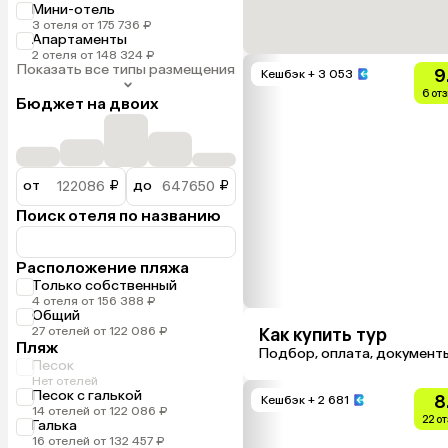
Мини-отель
3 отеля от 175 736 ₽
Апартаменты
2 отеля от 148 324 ₽
Показать все типы размещения
9
Кешбэк
+ 3 053
6 от
Бюджет на двоих
от
₽
до
₽
Поиск отеля по названию
Расположение пляжа
Только собственный
4 отеля от 156 388 ₽
Общий
27 отелей от 122 086 ₽
Как купить тур
Пляж
Подбор, оплата, документ
Песок
Нет отелей
Песок с галькой
8
Кешбэк
+ 2 681
14 отелей от 122 086 ₽
22 о
Галька
16 отелей от 132 457 ₽