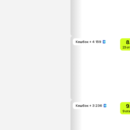
8
Кешбэк
+ 4 159
23 о
9
Кешбэк
+ 3 236
9 от