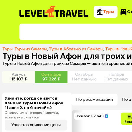
Туры
О
Туры
,
Туры из Самары
,
Туры в Абхазию из Самары
,
Туры в Новы
Туры в Новый Афон для троих 
Туры в Новый Афон для троих из Самары — ищите и сравнивайт
Август
Сентябрь
Октябрь
Ноябрь
115 107 ₽
97 326 ₽
Нет данных
Нет данных
Узнайте, когда снизится
По рекомендации
По ц
цена на туры в Новый Афон
11 авг.±2, на 6 ночей±2
Оповестим в течение 1 минуты,
9
Кешбэк
+ 2 649
если цена снизится
13 от
Узнать о снижении цены