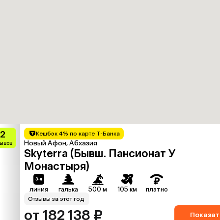
.2
Кешбэк 4% по карте Т-Банка
Новый Афон, Абхазия
зывов
Skyterra (Бывш. Пансионат У
Монастыря)
линия
галька
500 м
105 км
платно
Отзывы за этот год
от 182 138 ₽
Показат