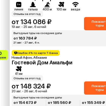
линия
галька
400 м
100 км
везде
Отзывы за этот год
от 134 086 ₽
Показат
туры
19 авг. - 25 авг., 6 ночей
Выгодные туры на соседние даты
от 163 784 ₽
21 авг. - 27 авг., 6 н.
0
Кешбэк 4% по карте Т-Банка
Новый Афон, Абхазия
зывов
Гостевой Дом Амальфи
41 км
Отзывы за этот год
от 148 324 ₽
Показат
туры
20 авг. - 26 авг., 6 ночей
Выгодные туры на соседние даты
от 154 673 ₽
от 185 560 ₽
от 155 349 ₽