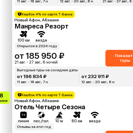
11 авг. - 18 авг., 7 н.
12 авг. - 20 авг., 8 н.
21 авг. - 27 авг., 6 
Кешбэк 4% по карте Т-Банка
Новый Афон, Абхазия
Манреса Резорт
100 км
везде
Открылся в 2024 году
от 185 950 ₽
Показат
туры
21 авг. - 27 авг., 6 ночей
Выгодные туры на соседние даты
от 196 834 ₽
от 232 911 ₽
11 авг. - 18 авг., 7 н.
12 авг. - 20 авг., 8 н.
.8
Кешбэк 4% по карте Т-Банка
Новый Афон, Абхазия
зывов
Отель Четыре Сезона
линия
пес./гал.
10 м
80 км
везде
Отзывы за этот год