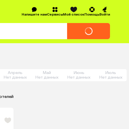
Напишите нам
Сервисы
Мой список
Помощь
Войти
Апрель
Май
Июнь
Июль
Нет данных
Нет данных
Нет данных
Нет данных
 отелей