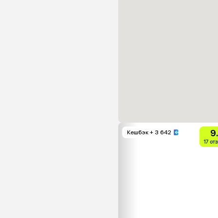
9
Кешбэк
+ 3 642
17 от