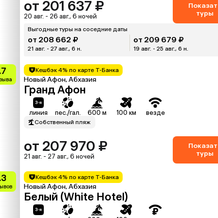
от 201 637 ₽
Показат
туры
20 авг. - 26 авг., 6 ночей
Выгодные туры на соседние даты
от 208 662 ₽
от 209 679 ₽
21 авг. - 27 авг., 6 н.
19 авг. - 25 авг., 6 н.
.7
Кешбэк 4% по карте Т-Банка
Новый Афон, Абхазия
тзыва
Гранд Афон
линия
пес./гал.
600 м
100 км
везде
Собственный пляж
от 207 970 ₽
Показат
туры
21 авг. - 27 авг., 6 ночей
.3
Кешбэк 4% по карте Т-Банка
Новый Афон, Абхазия
зывов
Белый (White Hotel)