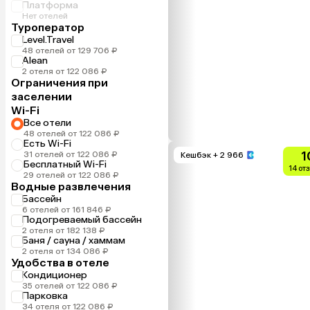
Платформа
Нет отелей
Туроператор
Level.Travel
48 отелей от 129 706 ₽
Alean
2 отеля от 122 086 ₽
Ограничения при
заселении
Wi-Fi
Все отели
48 отелей от 122 086 ₽
Есть Wi-Fi
1
31 отелей от 122 086 ₽
Кешбэк
+ 2 966
Бесплатный Wi-Fi
14 от
29 отелей от 122 086 ₽
Водные развлечения
Бассейн
6 отелей от 161 846 ₽
Подогреваемый бассейн
2 отеля от 182 138 ₽
Баня / сауна / хаммам
2 отеля от 134 086 ₽
Удобства в отеле
Кондиционер
35 отелей от 122 086 ₽
Парковка
34 отеля от 122 086 ₽