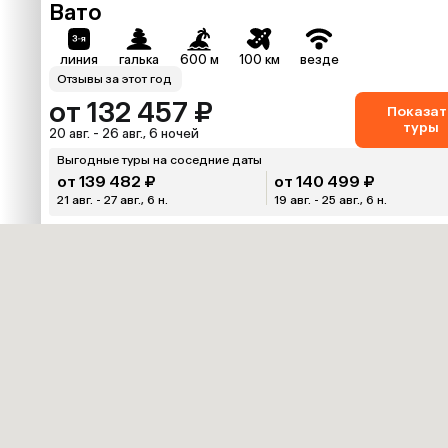
Вато
линия
галька
600 м
100 км
везде
Отзывы за этот год
от 132 457 ₽
Показат
туры
20 авг. - 26 авг., 6 ночей
Выгодные туры на соседние даты
от 139 482 ₽
от 140 499 ₽
21 авг. - 27 авг., 6 н.
19 авг. - 25 авг., 6 н.