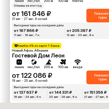
линия
пес./гал.
200 м
100 км
платно
Отзывы за этот год
от 161 846 ₽
Показат
туры
21 авг. - 27 авг., 6 ночей
Выгодные туры на соседние даты
от 167 866 ₽
от 205 387 ₽
11 авг. - 18 авг., 7 н.
12 авг. - 20 авг., 8 н.
Кешбэк 4% по карте Т-Банка
Новый Афон, Абхазия
Гостевой Дом Леон
линия
пес./гал.
200 м
100 км
везде
от 122 086 ₽
Показат
туры
19 авг. - 25 авг., 6 ночей
Выгодные туры на соседние даты
от 137 637 ₽
от 144 331 ₽
от 151 356 ₽
18 авг. - 24 авг., 6 н.
20 авг. - 26 авг., 6 н.
21 авг. - 27 авг., 6 