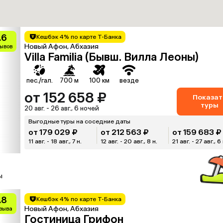
.6
Кешбэк 4% по карте Т-Банка
Новый Афон, Абхазия
зывов
Villa Familia (Бывш. Вилла Леоны)
пес./гал.
700 м
100 км
везде
от 152 658 ₽
Показат
туры
20 авг. - 26 авг., 6 ночей
Выгодные туры на соседние даты
от 179 029 ₽
от 212 563 ₽
от 159 683 ₽
11 авг. - 18 авг., 7 н.
12 авг. - 20 авг., 8 н.
21 авг. - 27 авг., 6 
ы
.8
Кешбэк 4% по карте Т-Банка
Новый Афон, Абхазия
тзыва
Гостиница Грифон