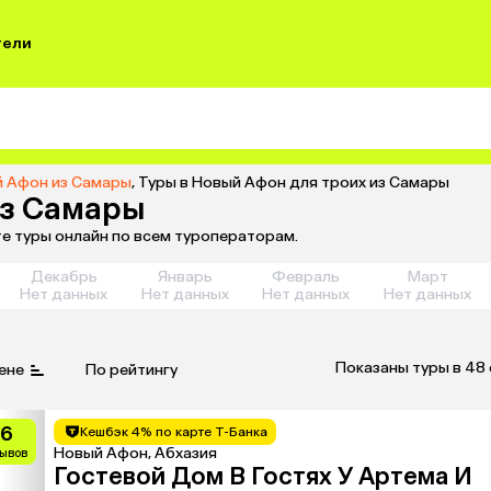
тели
й Афон из Самары
,
Туры в Новый Афон для троих из Самары
из Самары
е туры онлайн по всем туроператорам.
Декабрь
Январь
Февраль
Март
Нет данных
Нет данных
Нет данных
Нет данных
Показаны туры в 48
ене
По рейтингу
.6
Кешбэк 4% по карте Т-Банка
Новый Афон, Абхазия
зывов
Гостевой Дом В Гостях У Артема И