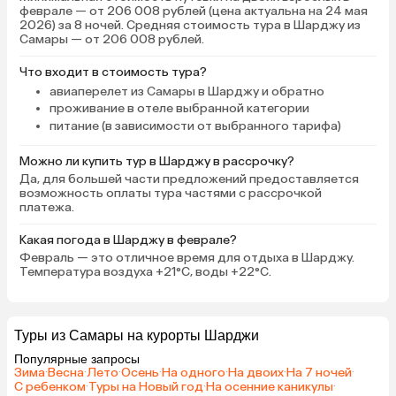
феврале — от 206 008 рублей (цена актуальна на 24 мая
2026) за 8 ночей. Средняя стоимость тура в Шарджу из
Самары — от 206 008 рублей.
Что входит в стоимость тура?
авиаперелет из Самары в Шарджу и обратно
проживание в отеле выбранной категории
питание (в зависимости от выбранного тарифа)
Можно ли купить тур в Шарджу в рассрочку?
Да, для большей части предложений предоставляется
возможность оплаты тура частями с рассрочкой
платежа.
Какая погода в Шарджу в феврале?
Февраль — это отличное время для отдыха в Шарджу.
Температура воздуха +21°C, воды +22°C.
Туры из Самары на курорты Шарджи
Популярные запросы
Зима
·
Весна
·
Лето
·
Осень
·
На одного
·
На двоих
·
На 7 ночей
·
С ребенком
·
Туры на Новый год
·
На осенние каникулы
·