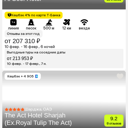
Кешбэк 4% по карте Т-Банка
линия
песок
500 м
12 км
везде
Отзывы за этот год
от 207 310 ₽
10 февр. - 16 февр., 6 ночей
Выгодные туры на соседние даты
от 213 953 ₽
10 февр. - 17 февр., 7 н.
Кешбэк
+ 4 905
Шарджа, ОАЭ
The Act Hotel Sharjah
9.2
(Ex.Royal Tulip The Act)
8 отзывов