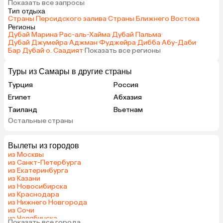
Показать все запросы
Тип отдыха
Страны Персидского залива
·
Страны Ближнего Востока
Регионы
Дубай Марина
·
Рас-аль-Хайма
·
Дубай Пальма
·
Дубай Джумейра
·
Аджман
·
Фуджейра
·
Дибба
·
Абу-Даби
·
Бар Дубай
·
о. Саадият
·
Показать все регионы
Туры из Самары в другие страны
Турция
Россия
Египет
Абхазия
Таиланд
Вьетнам
Остальные страны
ОАЭ
Мальдивы
Грузия
Армения
Вылеты из городов
Беларусь
Казахстан
из Москвы
Шри-Ланка
Узбекистан
из Санкт-Петербурга
из Екатеринбурга
Азербайджан
Сербия
из Казани
Катар
Киргизия
из Новосибирска
из Краснодара
Гонконг
Саудовская Аравия
из Нижнего Новгорода
Таджикистан
Венгрия
из Сочи
из Челябинска
Показать все города