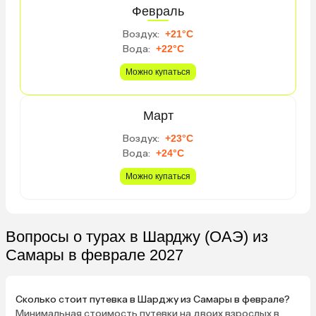
вполне удобное — есть где
Февраль
пройтись, ходили и до Аль-Касбы,
Воздух:
+21°C
до порта (паром в Дубай), в
Вода:
+22°C
океанариум, также на фонтаны до
Аль-Маджаз. Утром на пляже
Можно купаться
танцы, был дартс, здоровая
спина, какие-то настолки. Очень
приятное обслуживание и весь
Март
персонал. Рядом разрушенный
Воздух:
+23°C
отель, но стройки нет, не мешает.
Вода:
+24°C
По пляжу очень классно гулять,
можно дойти прямо до
Можно купаться
океанариума.
Вопросы о турах в Шарджу (ОАЭ) из
Самары в феврале 2027
Сколько стоит путевка в Шарджу из Самары в феврале?
Минимальная стоимость путевки на двоих взрослых в