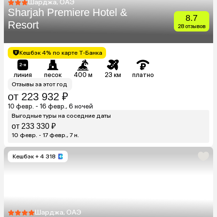
Шарджа, ОАЭ
Sharjah Premiere Hotel &
8.7
Resort
28 отзывов
Кешбэк 4% по карте Т-Банка
линия
песок
400 м
23 км
платно
Отзывы за этот год
от 223 932 ₽
10 февр. - 16 февр., 6 ночей
Выгодные туры на соседние даты
от 233 330 ₽
10 февр. - 17 февр., 7 н.
Кешбэк
+ 4 318
Шарджа, ОАЭ