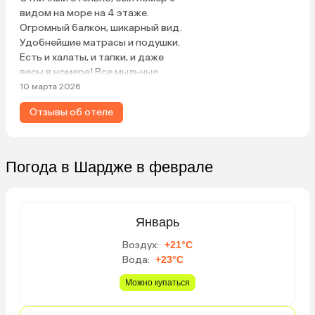
видом на море на 4 этаже.
Огромный балкон, шикарный вид.
Удобнейшие матрасы и подушки.
Есть и халаты, и тапки, и даже
весы в номере! Все мыльные
принадлежности тоже на месте.
10 марта 2026
Бассейн и горка, пускают даже
Отзывы об отеле
взрослых. Пляж просто сказка,
после 15 был отлив, можно было
наблюдать за крабиками,
собирать ракушки. Прозрачная
Погода в Шардже в феврале
вода, есть рыбки, мягкий белый
песок, в феврале, мне показалось,
что воды в море теплее бассейна.
Питание хорошее, но я обычно ем
Январь
рыбу и зеленушку типа салата. С
Воздух:
+21°C
фруктами, конечно, скудно,
Вода:
+23°C
арбузы и несладкие дыни. Яблоки,
кисловатые апельсины. На
Можно купаться
завтрак свежевыжатый
апельсиновый сок. Расположение