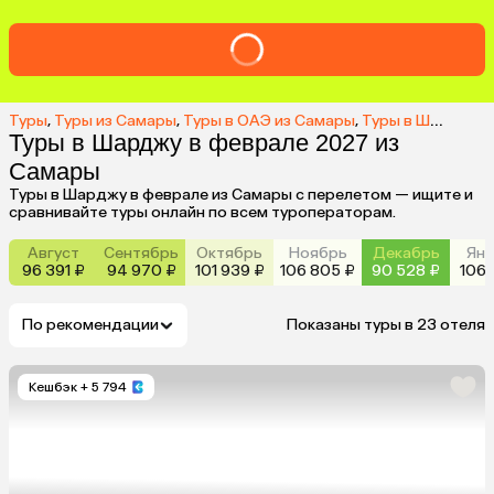
Туры
,
Туры из Самары
,
Туры в ОАЭ из Самары
,
Туры в Шарджу из Самары
Туры в Шарджу в феврале 2027 из
Самары
Туры в Шарджу в феврале из Самары с перелетом — ищите и
сравнивайте туры онлайн по всем туроператорам.
Август
Сентябрь
Октябрь
Ноябрь
Декабрь
Янв
96 391 ₽
94 970 ₽
101 939 ₽
106 805 ₽
90 528 ₽
106 
По рекомендации
Показаны туры в 23 отеля
Кешбэк
+ 5 794