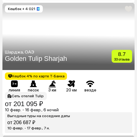
Кешбэк
+ 4 021
Шарджа, ОАЭ
8.7
Golden Tulip Sharjah
33 отзыва
Кешбэк 4% по карте Т-Банка
линия
песок
3 км
20 км
везде
Сеть отелей Tulip
от 201 095 ₽
10 февр. - 16 февр., 6 ночей
Выгодные туры на соседние даты
от 206 687 ₽
10 февр. - 17 февр., 7 н.