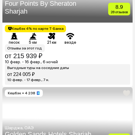
Four Points By Sheraton
8.9
Sharjah
28 отзывов
Кешбэк 4% по карте Т-Банка
песок
5 км
21 км
везде
Отзывы за этот год
от 215 939 ₽
10 февр. - 16 февр., 6 ночей
Выгодные туры на соседние даты
от 224 005 ₽
10 февр. - 17 февр., 7 н.
Кешбэк
+ 4 238
Шарджа, ОАЭ
Golden Sands Hotels Sharjah