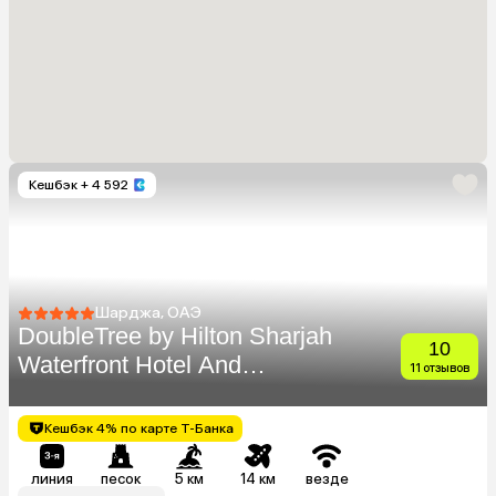
Кешбэк
+ 4 592
Шарджа, ОАЭ
DoubleTree by Hilton Sharjah
10
Waterfront Hotel And
11 отзывов
Residences
Кешбэк 4% по карте Т-Банка
линия
песок
5 км
14 км
везде