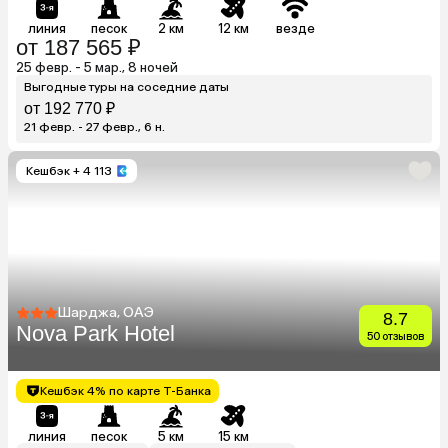
линия
песок
2 км
12 км
везде
от 187 565 ₽
25 февр. - 5 мар., 8 ночей
Выгодные туры на соседние даты
от 192 770 ₽
21 февр. - 27 февр., 6 н.
Кешбэк
+ 4 113
Шарджа, ОАЭ
8.7
Nova Park Hotel
50 отзывов
Кешбэк 4% по карте Т-Банка
линия
песок
5 км
15 км