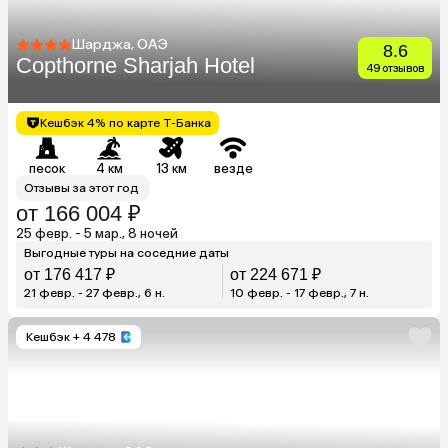
Шарджа, ОАЭ
8.6
Copthorne Sharjah Hotel
49 отзывов
Кешбэк 4% по карте Т-Банка
песок
4 км
13 км
везде
Отзывы за этот год
от 166 004 ₽
25 февр. - 5 мар., 8 ночей
Выгодные туры на соседние даты
от 176 417 ₽
от 224 671 ₽
21 февр. - 27 февр., 6 н.
10 февр. - 17 февр., 7 н.
Кешбэк
+ 4 478