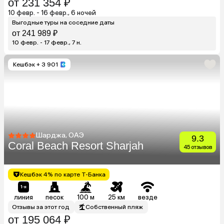
от 231 354 ₽
10 февр. - 16 февр., 6 ночей
Выгодные туры на соседние даты
от 241 989 ₽
10 февр. - 17 февр., 7 н.
Кешбэк
+ 3 901
Шарджа, ОАЭ
9.3
Coral Beach Resort Sharjah
45 отзывов
Кешбэк 4% по карте Т-Банка
линия
песок
100 м
25 км
везде
Отзывы за этот год
Собственный пляж
от 195 064 ₽