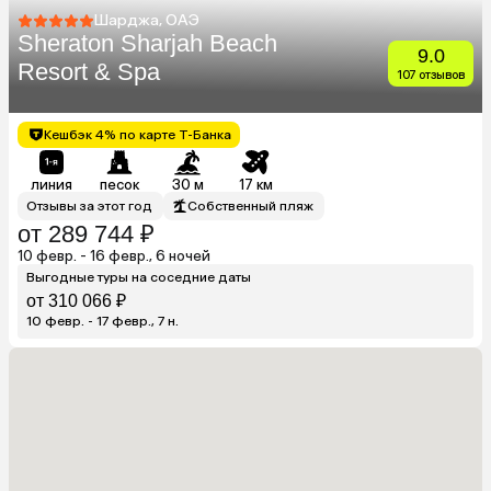
Шарджа, ОАЭ
Sheraton Sharjah Beach
9.0
Resort & Spa
107 отзывов
Кешбэк 4% по карте Т-Банка
линия
песок
30 м
17 км
Отзывы за этот год
Собственный пляж
от 289 744 ₽
10 февр. - 16 февр., 6 ночей
Выгодные туры на соседние даты
от 310 066 ₽
10 февр. - 17 февр., 7 н.