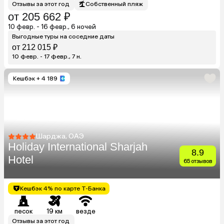
Отзывы за этот год
Собственный пляж
от 205 662 ₽
10 февр. - 16 февр., 6 ночей
Выгодные туры на соседние даты
от 212 015 ₽
10 февр. - 17 февр., 7 н.
Кешбэк
+ 4 189
Шарджа, ОАЭ
Holiday International Sharjah
8.9
Hotel
65 отзывов
Кешбэк 4% по карте Т-Банка
песок
19 км
везде
Отзывы за этот год