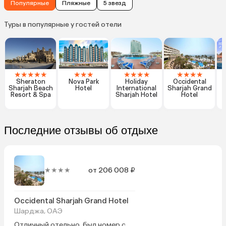
Популярные
Пляжные
5 звезд
Туры в популярные у гостей отели
★
★
★
★
★
★
★
★
★
★
★
★
★
★
★
★
Sheraton
Nova Park
Holiday
Occidental
Sharjah Beach
Hotel
International
Sharjah Grand
C
Resort & Spa
Sharjah Hotel
Hotel
Последние отзывы об отдыхе
★★★★
от 206 008 ₽
Occidental Sharjah Grand Hotel
Шарджа, ОАЭ
Отличный отельно, был номер с