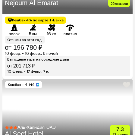
Nejoum Al Emarat
26 отзывов
Кешбэк 4% по карте Т-Банка
песок
5 км
16 км
платно
Отзывы за этот год
от 196 780 ₽
10 февр. - 16 февр., 6 ночей
Выгодные туры на соседние даты
от 201 713 ₽
10 февр. - 17 февр., 7 н.
Кешбэк
+ 4 146
Аль-Халидия, ОАЭ
7.3
Al Seef Hotel
22 отзыва