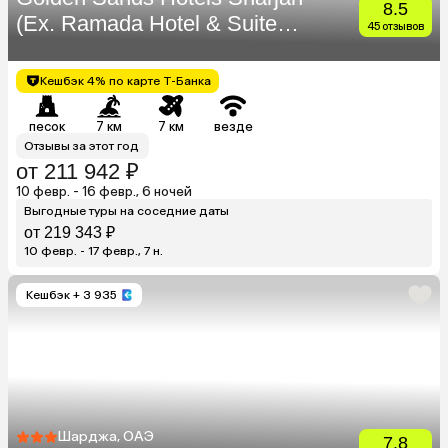
8.5
(Ex. Ramada Hotel & Suites
45 отзывов
Sharjah)
Кешбэк 4% по карте Т-Банка
песок
7 км
7 км
везде
Отзывы за этот год
от 211 942 ₽
10 февр. - 16 февр., 6 ночей
Выгодные туры на соседние даты
от 219 343 ₽
10 февр. - 17 февр., 7 н.
Кешбэк
+ 3 935
Шарджа, ОАЭ
7.8