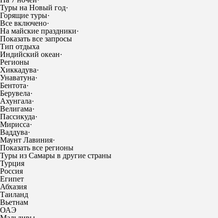
Туры на Новый год
·
Горящие туры
·
Все включено
·
На майские праздники
·
Показать все запросы
Тип отдыха
Индийский океан
·
Регионы
Хиккадува
·
Унаватуна
·
Бентота
·
Берувела
·
Ахунгала
·
Велигама
·
Пассикуда
·
Мирисса
·
Ваддува
·
Маунт Лавиния
·
Показать все регионы
Туры из Самары в другие страны
Турция
Россия
Египет
Абхазия
Таиланд
Вьетнам
ОАЭ
Мальдивы