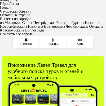
Шри-Ланка
Гонконг
Саудовская Аравия
Остальные страны
Вылеты из городов
из Москвы
из Санкт-Петербурга
из Екатеринбурга
из Казани
из
Новосибирска
из Нижнего Новгорода
из Челябинска
из Омска
из
Красноярска
из Волгограда
Показать все города
Подписка
Фильтры
Карта
Приложение Левел.Тревел для
удобного поиска туров и отелей с
мобильных устройств