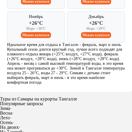
Можно купаться
Можно купаться
Ноябрь
Декабрь
+26°C
+26°C
Море: +30°C
Море: +29°C
Можно купаться
Можно купаться
Идеальное время для отдыха в Тангалле - февраль, март и июль.
Купальный сезон длится круглый год, лучше всего подходят для
пляжного отдыха январь (+25°C воздух, +27°C вода), февраль
(+26°C воздух, +28°C вода), июнь (+28°C воздух, +28°C вода).
Апрель - месяц с самой высокой температурой воды, в это время
она может прогреваться до +30°C. Зимой в Тангалле температура
воздуха 25 - 26°C, воды 27 - 29°C. Семьям с детьми стоит
выбирать февраль, март и июль - в это время наиболее
комфортная погода.
Туры из Самары на курорты Тангалле
Популярные запросы
Зима
·
Весна
·
Лето
·
Осень
·
На двоих
·
На 7 ночей
·