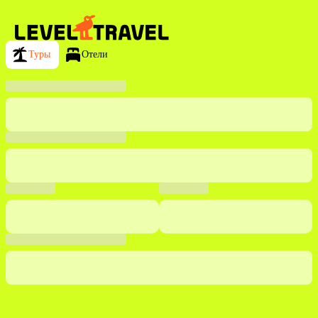
Туры
Отели