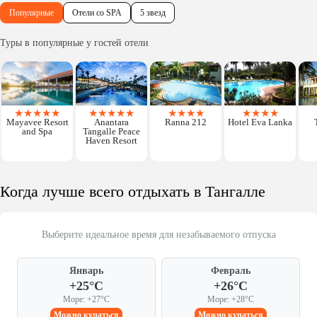
Популярные
Отели со SPA
5 звезд
Туры в популярные у гостей отели
★
★
★
★
★
★
★
★
★
★
★
★
★
★
★
★
★
★
Mayavee Resort
Anantara
Ranna 212
Hotel Eva Lanka
and Spa
Tangalle Peace
Haven Resort
Когда лучше всего отдыхать в Тангалле
Выберите идеальное время для незабываемого отпуска
Январь
Февраль
+25°C
+26°C
Море: +27°C
Море: +28°C
Можно купаться
Можно купаться