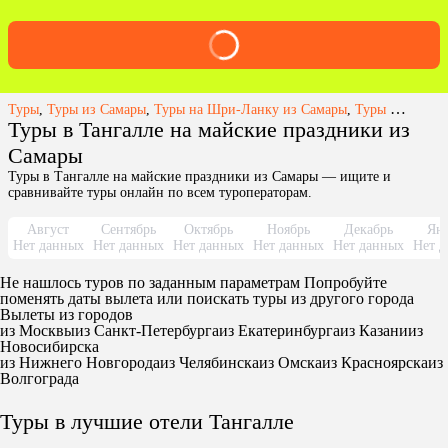
Туры
,
Туры из Самары
,
Туры на Шри-Ланку из Самары
,
Туры в Тангалле из Самары
Туры в Тангалле на майские праздники из
Самары
Туры в Тангалле на майские праздники из Самары — ищите и
сравнивайте туры онлайн по всем туроператорам.
Август
Сентябрь
Октябрь
Ноябрь
Декабрь
Янв
Нет данных
Нет данных
Нет данных
Нет данных
Нет данных
Нет д
Не нашлось туров по заданным параметрам Попробуйте
поменять даты вылета или поискать туры из другого города
Вылеты из городов
из Москвы
из Санкт-Петербурга
из Екатеринбурга
из Казани
из
Новосибирска
из Нижнего Новгорода
из Челябинска
из Омска
из Красноярска
из
Волгограда
Туры в лучшие отели Тангалле