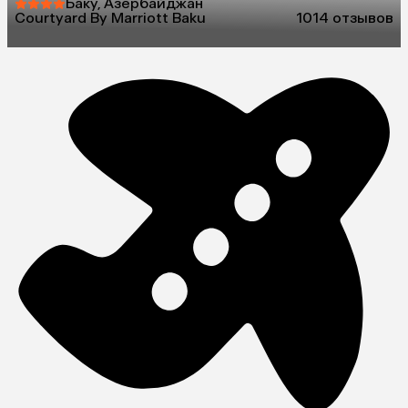
Баку, Азербайджан
Courtyard By Marriott Baku
10
14 отзывов