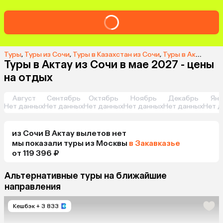
Туры
,
Туры из Сочи
,
Туры в Казахстан из Сочи
,
Туры в Актау из Сочи
Туры в Актау из Сочи в мае 2027 - цены
на отдых
Август
Сентябрь
Октябрь
Ноябрь
Декабрь
Янв
Нет данных
Нет данных
Нет данных
Нет данных
Нет данных
Нет д
из
Сочи
В Актау
вылетов нет
мы показали туры
из
Москвы
в Закавказье
от 119 396 ₽
Альтернативные туры на ближайшие
направления
Кешбэк
+ 3 833