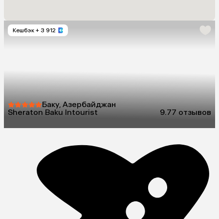
Кешбэк
+ 3 912
Баку, Азербайджан
Sheraton Baku Intourist
9.7
7 отзывов