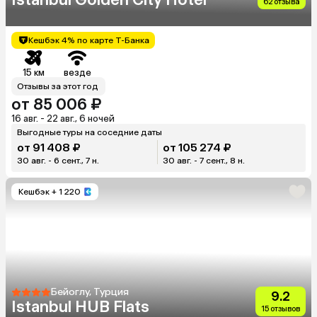
62 отзыва
Кешбэк 4% по карте Т-Банка
15 км
везде
Отзывы за этот год
от 85 006 ₽
16 авг. - 22 авг., 6 ночей
Выгодные туры на соседние даты
от 91 408 ₽
от 105 274 ₽
30 авг. - 6 сент., 7 н.
30 авг. - 7 сент., 8 н.
Кешбэк
+ 1 220
Бейоглу, Турция
9.2
Istanbul HUB Flats
15 отзывов