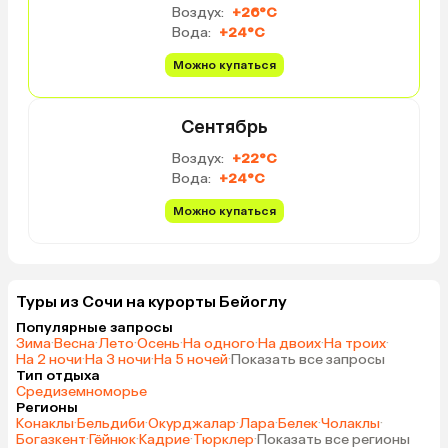
Воздух:
+26°C
Вода:
+24°C
Можно купаться
Сентябрь
Воздух:
+22°C
Вода:
+24°C
Можно купаться
Туры из Сочи на курорты Бейоглу
Популярные запросы
Зима
·
Весна
·
Лето
·
Осень
·
На одного
·
На двоих
·
На троих
·
На 2 ночи
·
На 3 ночи
·
На 5 ночей
·
Показать все запросы
Тип отдыха
Средиземноморье
Регионы
Конаклы
·
Бельдиби
·
Окурджалар
·
Лара
·
Белек
·
Чолаклы
·
Богазкент
·
Гёйнюк
·
Кадрие
·
Тюрклер
·
Показать все регионы