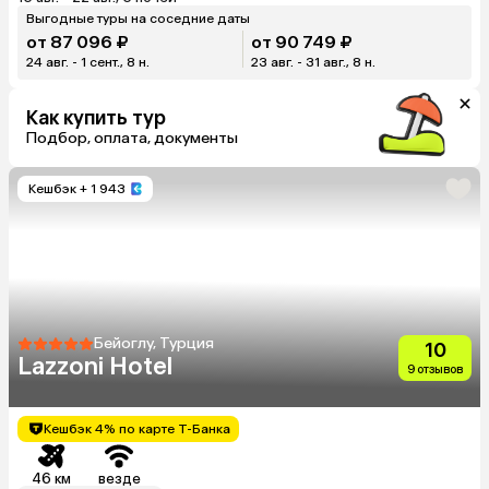
Выгодные туры на соседние даты
от 87 096 ₽
от 90 749 ₽
24 авг. - 1 сент., 8 н.
23 авг. - 31 авг., 8 н.
Как купить тур
Подбор, оплата, документы
Кешбэк
+ 1 943
Бейоглу, Турция
10
Lazzoni Hotel
9 отзывов
Кешбэк 4% по карте Т-Банка
46 км
везде