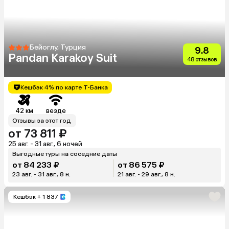
Бейоглу, Турция
9.8
Pandan Karakoy Suit
48 отзывов
Кешбэк 4% по карте Т-Банка
42 км
везде
Отзывы за этот год
от 73 811 ₽
25 авг. - 31 авг., 6 ночей
Выгодные туры на соседние даты
от 84 233 ₽
от 86 575 ₽
23 авг. - 31 авг., 8 н.
21 авг. - 29 авг., 8 н.
Кешбэк
+ 1 837