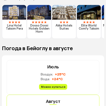
★
★
★
★
★
★
★
★
★
★
★
★
★
★
★
★
Lina Hotel
Dosso Dossi
Akka Hotels
Elite World
M
Taksim Pera
Hotels Golden
Suites
Comfy Taksim
Horn
Погода в Бейоглу в августе
Июль
Воздух:
+25°C
Вода:
+24°C
Можно купаться
Август