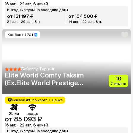
16 авг. - 22 авг., 6 ночей
Выгодные туры на соседние даты
от 151 197 ₽
от 154 500 ₽
21 авг. - 29 авг., 8 н.
14 авг. - 22 авг., 8 н.
Кешбэк
+ 1 701
Бейоглу, Турция
Elite World Comfy Taksim
10
(Ex.Elite World Prestige
7 отзывов
Hotel)
Кешбэк 4% по карте Т-Банка
25 км
везде
от 85 093 ₽
16 авг. - 22 авг., 6 ночей
Выгодные туры на соседние даты