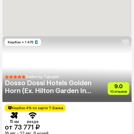
Кешбэк
+ 1 475
Бейоглу, Турция
Dosso Dossi Hotels Golden
9.0
Horn (Eх. Hilton Garden Inn
10 отзывов
Golden Horn)
Кешбэк 4% по карте Т-Банка
15 км
везде
от 73 771 ₽
16 авг. - 22 авг., 6 ночей