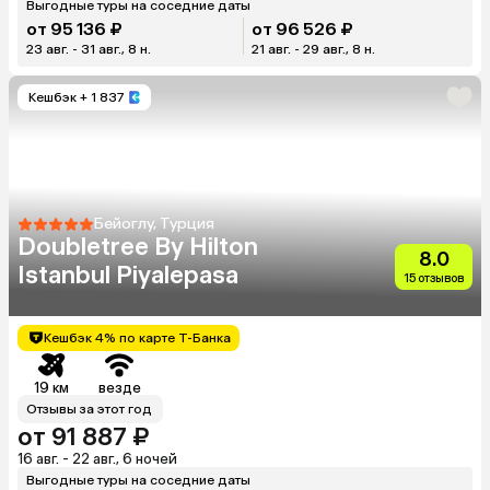
Выгодные туры на соседние даты
от 95 136 ₽
от 96 526 ₽
23 авг. - 31 авг., 8 н.
21 авг. - 29 авг., 8 н.
Кешбэк
+ 1 837
Бейоглу, Турция
Doubletree By Hilton
8.0
Istanbul Piyalepasa
15 отзывов
Кешбэк 4% по карте Т-Банка
19 км
везде
Отзывы за этот год
от 91 887 ₽
16 авг. - 22 авг., 6 ночей
Выгодные туры на соседние даты