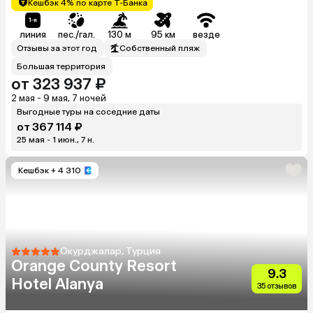
Кешбэк 4% по карте Т-Банка
линия
пес./гал.
130 м
95 км
везде
Отзывы за этот год
Собственный пляж
Большая территория
от 323 937 ₽
2 мая - 9 мая, 7 ночей
Выгодные туры на соседние даты
от 367 114 ₽
25 мая - 1 июн., 7 н.
Кешбэк
+ 4 310
Окурджалар, Турция
Orange County Resort
9.3
Hotel Alanya
35 отзывов