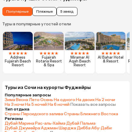
Популярные
Пляжные
5 звезд
Туры в популярные у гостей отели
★
★
★
★
★
★
★
★
★
★
★
★
★
★
★
★
★
★
★
★
Address
Fujairah
Miramar Al
Al Bahar Hotel
P
Fujairah Beach
Rotana Resort
Aqah Beach
& Resort
Re
Resort
& Spa
Resort
Туры из Сочи на курорты Фуджейры
Популярные запросы
Зима
·
Весна
·
Лето
·
Осень
·
На одного
·
На двоих
·
На 2 ночи
·
На 3 ночи
·
На 5 ночей
·
На 6 ночей
·
Показать все запросы
Тип отдыха
Страны Персидского залива
·
Страны Ближнего Востока
Регионы
Дубай Марина
·
Рас-аль-Хайма
·
Дубай Пальма
·
Дубай Джумейра
·
Аджман
·
Шарджа
·
Дибба
·
Абу-Даби
·