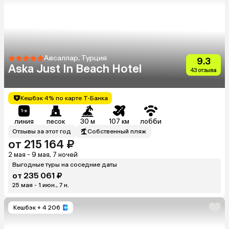
Авсаллар, Турция
9.3
Aska Just In Beach Hotel
43 отзыва
Кешбэк 4% по карте Т-Банка
линия
песок
30 м
107 км
лобби
Отзывы за этот год
Собственный пляж
от 215 164 ₽
2 мая - 9 мая, 7 ночей
Выгодные туры на соседние даты
от 235 061 ₽
25 мая - 1 июн., 7 н.
Кешбэк
+ 4 206