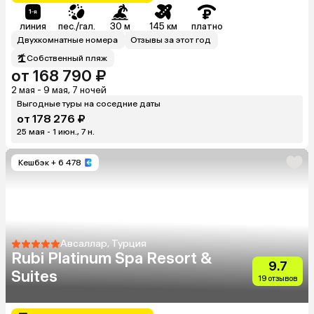
линия
пес./гал.
30 м
145 км
платно
Двухкомнатные номера
Отзывы за этот год
Собственный пляж
от 168 790 ₽
2 мая - 9 мая, 7 ночей
Выгодные туры на соседние даты
от 178 276 ₽
25 мая - 1 июн., 7 н.
Кешбэк
+ 6 478
Авсаллар, Турция
Rubi Platinum Spa Resort &
9.7
Suites
19 отзывов