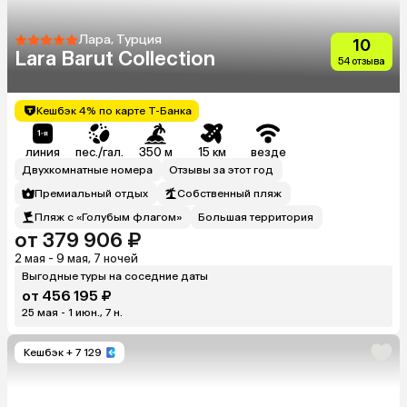
Лара, Турция
10
Lara Barut Collection
54 отзыва
Кешбэк 4% по карте Т-Банка
линия
пес./гал.
350 м
15 км
везде
Двухкомнатные номера
Отзывы за этот год
Премиальный отдых
Собственный пляж
Пляж с «Голубым флагом»
Большая территория
от 379 906 ₽
2 мая - 9 мая, 7 ночей
Выгодные туры на соседние даты
от 456 195 ₽
25 мая - 1 июн., 7 н.
Кешбэк
+ 7 129