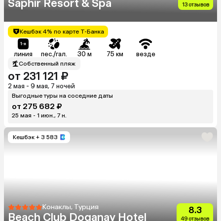
Saphir Resort & Spa
13 отзывов
Кешбэк 4% по карте Т-Банка
линия
пес./гал.
30 м
75 км
везде
Собственный пляж
от 231 121 ₽
2 мая - 9 мая, 7 ночей
Выгодные туры на соседние даты
от 275 682 ₽
25 мая - 1 июн., 7 н.
Кешбэк
+ 3 583
Конаклы, Турция
8.3
Beach Club Doganay Hotel
49 отзывов