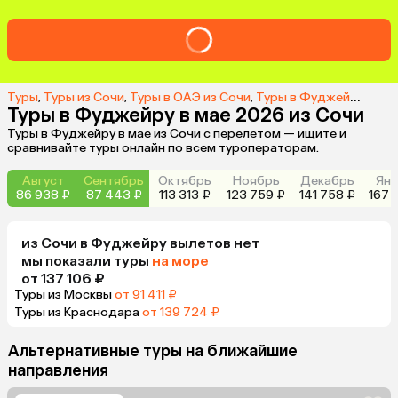
Туры
,
Туры из Сочи
,
Туры в ОАЭ из Сочи
,
Туры в Фуджейру из Сочи
Туры в Фуджейру в мае 2026 из Сочи
Туры в Фуджейру в мае из Сочи с перелетом — ищите и
сравнивайте туры онлайн по всем туроператорам.
Август
Сентябрь
Октябрь
Ноябрь
Декабрь
Янв
86 938 ₽
87 443 ₽
113 313 ₽
123 759 ₽
141 758 ₽
167 
из
Сочи
в Фуджейру
вылетов нет
мы показали туры
на море
от 137 106 ₽
Туры из Москвы
от 91 411 ₽
Туры из Краснодара
от 139 724 ₽
Альтернативные туры на ближайшие
направления