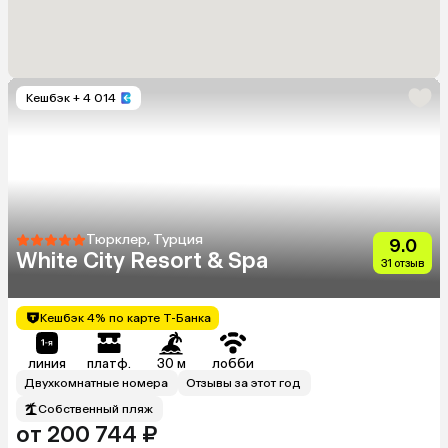
Кешбэк
+ 4 014
Тюрклер, Турция
9.0
White City Resort & Spa
31 отзыв
Кешбэк 4% по карте Т-Банка
линия
платф.
30 м
лобби
Двухкомнатные номера
Отзывы за этот год
Собственный пляж
от 200 744 ₽