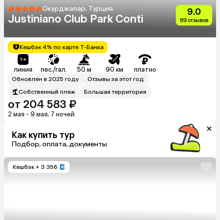
Окурджалар, Турция
9.0
Justiniano Club Park Conti
89 отзывов
Кешбэк 4% по карте Т-Банка
линия
пес./гал.
50 м
90 км
платно
Обновлен в 2025 году
Отзывы за этот год
Собственный пляж
Большая территория
от 204 583 ₽
2 мая - 9 мая, 7 ночей
Как купить тур
Подбор, оплата, документы
Кешбэк
+ 3 356