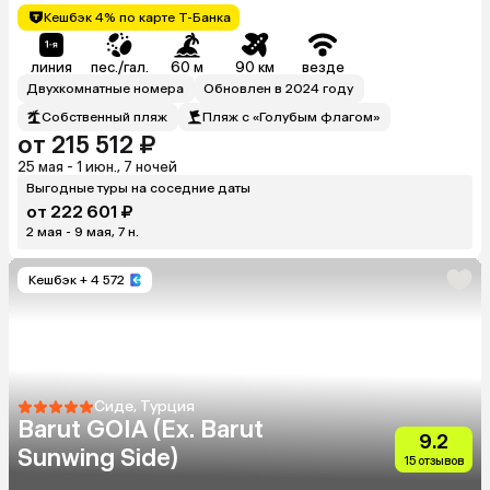
Кешбэк 4% по карте Т-Банка
линия
пес./гал.
60 м
90 км
везде
Двухкомнатные номера
Обновлен в 2024 году
Собственный пляж
Пляж с «Голубым флагом»
от 215 512 ₽
25 мая - 1 июн., 7 ночей
Выгодные туры на соседние даты
от 222 601 ₽
2 мая - 9 мая, 7 н.
Кешбэк
+ 4 572
Сиде, Турция
Barut GOIA (Ex. Barut
9.2
Sunwing Side)
15 отзывов