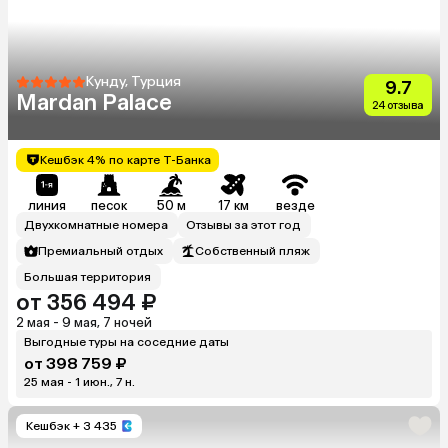
Кунду, Турция
9.7
Mardan Palace
24 отзыва
Кешбэк 4% по карте Т-Банка
линия
песок
50 м
17 км
везде
Двухкомнатные номера
Отзывы за этот год
Премиальный отдых
Собственный пляж
Большая территория
от 356 494 ₽
2 мая - 9 мая, 7 ночей
Выгодные туры на соседние даты
от 398 759 ₽
25 мая - 1 июн., 7 н.
Кешбэк
+ 3 435