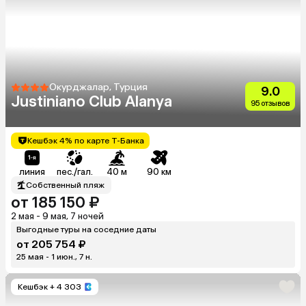
Окурджалар, Турция
9.0
Justiniano Club Alanya
95 отзывов
Кешбэк 4% по карте Т-Банка
линия
пес./гал.
40 м
90 км
Собственный пляж
от 185 150 ₽
2 мая - 9 мая, 7 ночей
Выгодные туры на соседние даты
от 205 754 ₽
25 мая - 1 июн., 7 н.
Кешбэк
+ 4 303