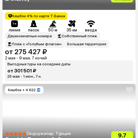
Кешбэк 4% по карте Т-Банка
линия
песок
50 м
35 км
везде
Двухкомнатные номера
Собственный пляж
Пляж с «Голубым флагом»
Большая территория
от 275 427 ₽
2 мая - 9 мая, 7 ночей
Выгодные туры на соседние даты
от 301 501 ₽
25 мая - 1 июн., 7 н.
Кешбэк
+ 4 622
Окурджалар, Турция
9.7