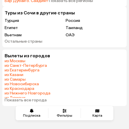
Бар Дубай
·
о. Саадият
·
Показать все регионы
Туры из Сочи в другие страны
Турция
Россия
Египет
Таиланд
Вьетнам
ОАЭ
Остальные страны
Беларусь
Армения
Казахстан
Черногория
Вылеты из городов
Израиль
Гонконг
из Москвы
Венгрия
из Санкт-Петербурга
из Екатеринбурга
из Казани
из Самары
из Новосибирска
из Краснодара
из Нижнего Новгорода
из Тюмени
Показать все города
из Челябинска
Подписка
Фильтры
Карта