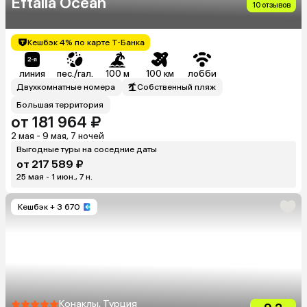
Eftalia Ocean
10 отзывов
Кешбэк 4% по карте Т-Банка
линия
пес./гал.
100 м
100 км
лобби
Двухкомнатные номера
Собственный пляж
Большая территория
от 181 964 ₽
2 мая - 9 мая, 7 ночей
Выгодные туры на соседние даты
от 217 589 ₽
25 мая - 1 июн., 7 н.
Кешбэк
+ 3 670
Конаклы, Турция