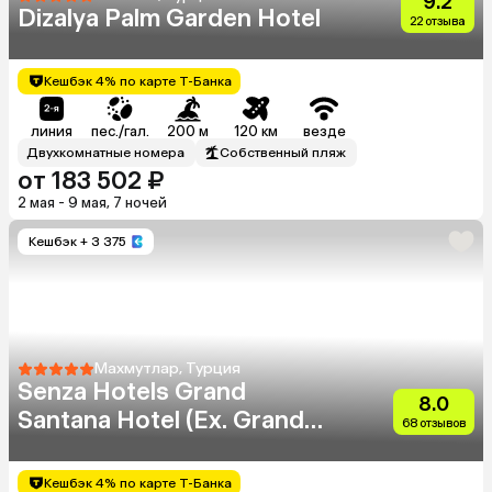
9.2
Dizalya Palm Garden Hotel
22 отзыва
Кешбэк 4% по карте Т-Банка
линия
пес./гал.
200 м
120 км
везде
Двухкомнатные номера
Собственный пляж
от 183 502 ₽
2 мая - 9 мая, 7 ночей
Кешбэк
+ 3 375
Махмутлар, Турция
Senza Hotels Grand
8.0
Santana Hotel (Ex. Grand
68 отзывов
Santana)
Кешбэк 4% по карте Т-Банка