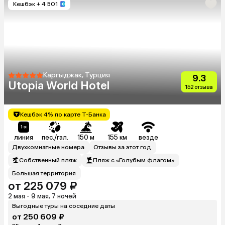
Кешбэк
+ 4 501
Каргыджак, Турция
9.3
Utopia World Hotel
152 отзыва
Кешбэк 4% по карте Т-Банка
линия
пес./гал.
150 м
155 км
везде
Двухкомнатные номера
Отзывы за этот год
Собственный пляж
Пляж с «Голубым флагом»
Большая территория
от 225 079 ₽
2 мая - 9 мая, 7 ночей
Выгодные туры на соседние даты
от 250 609 ₽