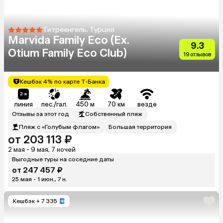
Титреенгель, Турция
Marvida Family Eco (Ex.
9.3
Otium Family Eco Club)
19 отзывов
Кешбэк 4% по карте Т-Банка
линия
пес./гал.
450 м
70 км
везде
Отзывы за этот год
Собственный пляж
Пляж с «Голубым флагом»
Большая территория
от 203 113 ₽
2 мая - 9 мая, 7 ночей
Выгодные туры на соседние даты
от 247 457 ₽
25 мая - 1 июн., 7 н.
Кешбэк
+ 7 335