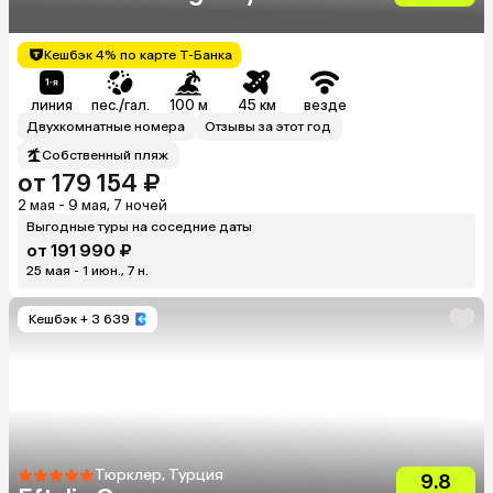
Кешбэк 4% по карте Т-Банка
линия
пес./гал.
100 м
45 км
везде
Двухкомнатные номера
Отзывы за этот год
Собственный пляж
от 179 154 ₽
2 мая - 9 мая, 7 ночей
Выгодные туры на соседние даты
от 191 990 ₽
25 мая - 1 июн., 7 н.
Кешбэк
+ 3 639
Тюрклер, Турция
9.8