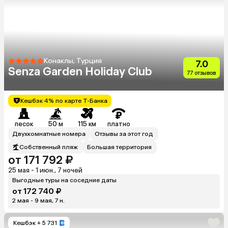
Конаклы, Турция
7.0
Senza Garden Holiday Club
77 отзывов
Кешбэк 4% по карте Т-Банка
песок
50 м
115 км
платно
Двухкомнатные номера
Отзывы за этот год
Собственный пляж
Большая территория
от 171 792 ₽
25 мая - 1 июн., 7 ночей
Выгодные туры на соседние даты
от 172 740 ₽
2 мая - 9 мая, 7 н.
Кешбэк
+ 5 731