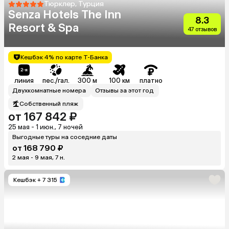
Тюрклер, Турция
Senza Hotels The Inn
8.3
Resort & Spa
47 отзывов
Кешбэк 4% по карте Т-Банка
линия
пес./гал.
300 м
100 км
платно
Двухкомнатные номера
Отзывы за этот год
Собственный пляж
от 167 842 ₽
25 мая - 1 июн., 7 ночей
Выгодные туры на соседние даты
от 168 790 ₽
2 мая - 9 мая, 7 н.
Кешбэк
+ 7 315