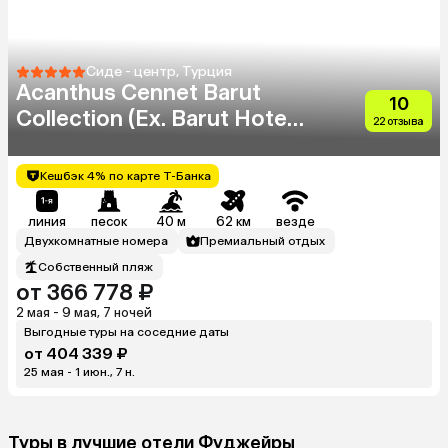
Сиде - центр, Турция
Acanthus Cennet Barut
10
Collection (Ex. Barut Hotels
22 отзыва
Cennet & Acanthus)
Кешбэк 4% по карте Т-Банка
линия
песок
40 м
62 км
везде
Двухкомнатные номера
Премиальный отдых
Собственный пляж
от 366 778 ₽
2 мая - 9 мая, 7 ночей
Выгодные туры на соседние даты
от 404 339 ₽
25 мая - 1 июн., 7 н.
Туры в лучшие отели Фуджейры