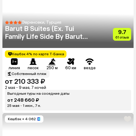
Эвренсеки, Турция
Barut B Suites (Ex. Tui
9.7
Family Life Side By Barut
61 отзыв
Hotels)
Кешбэк 4% по карте Т-Банка
линия
песок
250 м
60 км
везде
Собственный пляж
от 210 333 ₽
2 мая - 9 мая, 7 ночей
Выгодные туры на соседние даты
от 248 660 ₽
25 мая - 1 июн., 7 н.
Кешбэк
+ 4 062