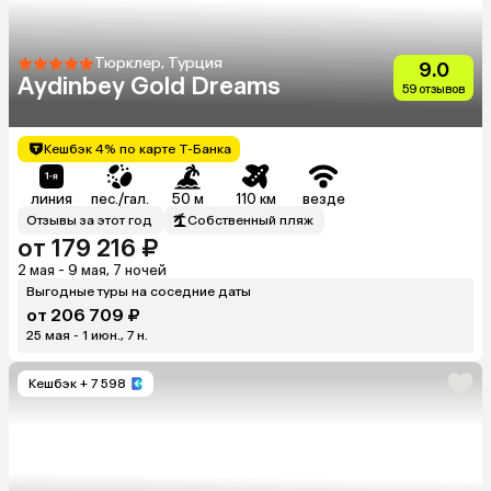
Тюрклер, Турция
9.0
Aydinbey Gold Dreams
59 отзывов
Кешбэк 4% по карте Т-Банка
линия
пес./гал.
50 м
110 км
везде
Отзывы за этот год
Собственный пляж
от 179 216 ₽
2 мая - 9 мая, 7 ночей
Выгодные туры на соседние даты
от 206 709 ₽
25 мая - 1 июн., 7 н.
Кешбэк
+ 7 598