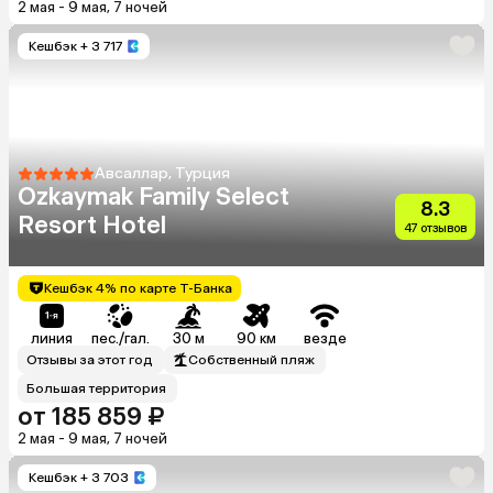
2 мая - 9 мая, 7 ночей
Кешбэк
+ 3 717
Авсаллар, Турция
Ozkaymak Family Select
8.3
Resort Hotel
47 отзывов
Кешбэк 4% по карте Т-Банка
линия
пес./гал.
30 м
90 км
везде
Отзывы за этот год
Собственный пляж
Большая территория
от 185 859 ₽
2 мая - 9 мая, 7 ночей
Кешбэк
+ 3 703