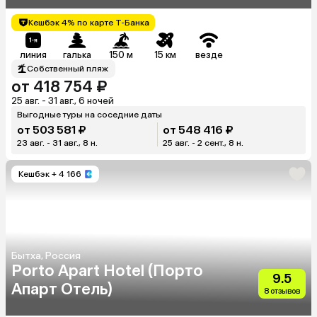
Кешбэк 4% по карте Т-Банка
линия
галька
150 м
15 км
везде
Собственный пляж
от 418 754 ₽
25 авг. - 31 авг., 6 ночей
Выгодные туры на соседние даты
от 503 581 ₽
от 548 416 ₽
23 авг. - 31 авг., 8 н.
25 авг. - 2 сент., 8 н.
Кешбэк
+ 4 166
Бытха, Россия
Porto Apart Hotel (Порто
9.5
Апарт Отель)
8 отзывов