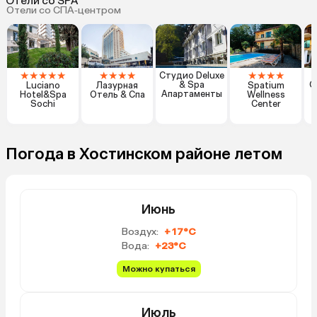
Отели со SPA
Отели со СПА‑центром
★
★
★
★
★
★
★
★
★
★
★
★
★
Студио Deluxe
& Spa
О
Luciano
Лазурная
Spatium
Апартаменты
Hotel&Spa
Отель & Спа
Wellness
Sochi
Center
Погода в Хостинском районе летом
Июнь
Воздух:
+17°C
Вода:
+23°C
Можно купаться
Июль