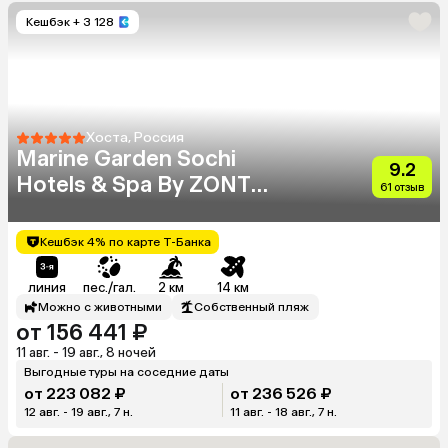
Кешбэк
+ 3 128
Хоста, Россия
Marine Garden Sochi
9.2
Hotels & Spa By ZONT
61 отзыв
Hotel Group
Кешбэк 4% по карте Т-Банка
линия
пес./гал.
2 км
14 км
Можно с животными
Собственный пляж
от 156 441 ₽
11 авг. - 19 авг., 8 ночей
Выгодные туры на соседние даты
от 223 082 ₽
от 236 526 ₽
12 авг. - 19 авг., 7 н.
11 авг. - 18 авг., 7 н.