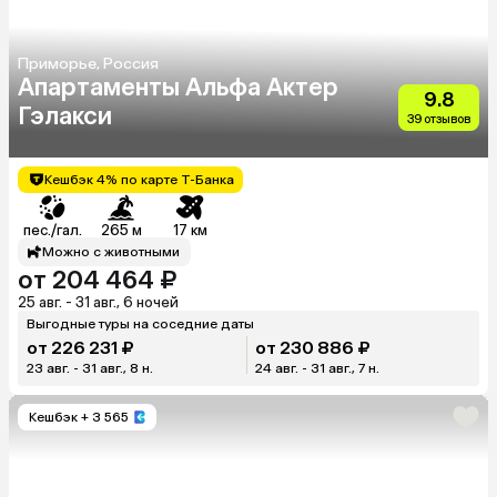
Приморье, Россия
Апартаменты Альфа Актер
9.8
Гэлакси
39 отзывов
Кешбэк 4% по карте Т-Банка
пес./гал.
265 м
17 км
Можно с животными
от 204 464 ₽
25 авг. - 31 авг., 6 ночей
Выгодные туры на соседние даты
от 226 231 ₽
от 230 886 ₽
23 авг. - 31 авг., 8 н.
24 авг. - 31 авг., 7 н.
Кешбэк
+ 3 565