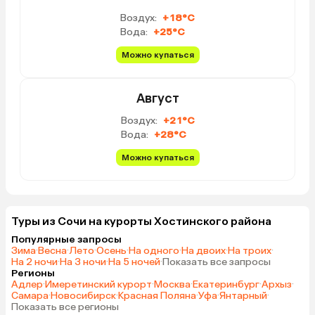
Воздух:
+18°C
Вода:
+25°C
Можно купаться
Август
Воздух:
+21°C
Вода:
+28°C
Можно купаться
Туры из Сочи на курорты Хостинского района
Популярные запросы
Зима
·
Весна
·
Лето
·
Осень
·
На одного
·
На двоих
·
На троих
·
На 2 ночи
·
На 3 ночи
·
На 5 ночей
·
Показать все запросы
Регионы
Адлер
·
Имеретинский курорт
·
Москва
·
Екатеринбург
·
Архыз
·
Самара
·
Новосибирск
·
Красная Поляна
·
Уфа
·
Янтарный
·
Показать все регионы