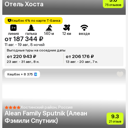
Отель Хоста
75 отзывов
Кешбэк 4% по карте Т-Банка
линия
галька
140 м
12 км
везде
от 187 344 ₽
11 авг. - 19 авг., 8 ночей
Выгодные туры на соседние даты
от 220 943 ₽
от 206 176 ₽
23 авг. - 31 авг., 8 н.
13 авг. - 20 авг., 7 н.
Кешбэк
+ 8 375
Хостинский район, Россия
Alean Family Sputnik (Алеан
9.3
Фэмили Спутник)
21 отзыв