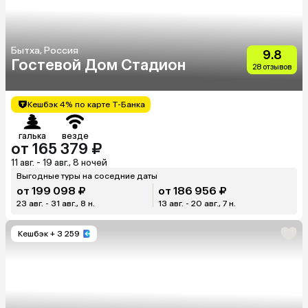
Бытха, Россия
9.8
Гостевой Дом Стадион
28 отзывов
Кешбэк 4% по карте Т-Банка
галька
везде
от 165 379 ₽
11 авг. - 19 авг., 8 ночей
Выгодные туры на соседние даты
от 199 098 ₽
от 186 956 ₽
23 авг. - 31 авг., 8 н.
13 авг. - 20 авг., 7 н.
Кешбэк
+ 3 259