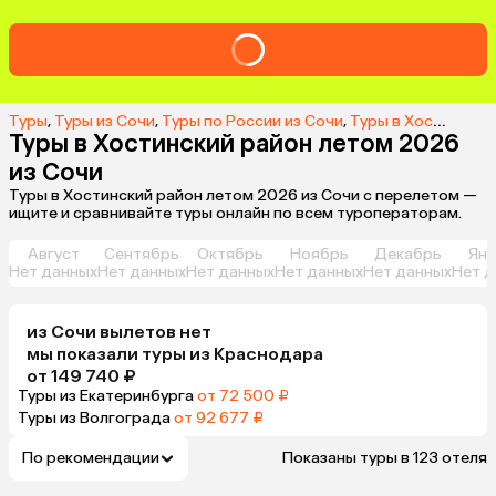
Туры
,
Туры из Сочи
,
Туры по России из Сочи
,
Туры в Хостинский район из Сочи
Туры в Хостинский район летом 2026
из Сочи
Туры в Хостинский район летом 2026 из Сочи с перелетом —
ищите и сравнивайте туры онлайн по всем туроператорам.
Август
Сентябрь
Октябрь
Ноябрь
Декабрь
Янв
Нет данных
Нет данных
Нет данных
Нет данных
Нет данных
Нет д
из
Сочи
вылетов нет
мы показали туры
из
Краснодара
от 149 740 ₽
Туры из Екатеринбурга
от 72 500 ₽
Туры из Волгограда
от 92 677 ₽
По рекомендации
Показаны туры в 123 отеля