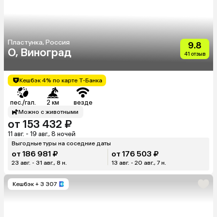
Пластунка, Россия
9.8
О, Виноград
41 отзыв
Кешбэк 4% по карте Т-Банка
пес./гал.
2 км
везде
Можно с животными
от 153 432 ₽
11 авг. - 19 авг., 8 ночей
Выгодные туры на соседние даты
от 186 981 ₽
от 176 503 ₽
23 авг. - 31 авг., 8 н.
13 авг. - 20 авг., 7 н.
Кешбэк
+ 3 307