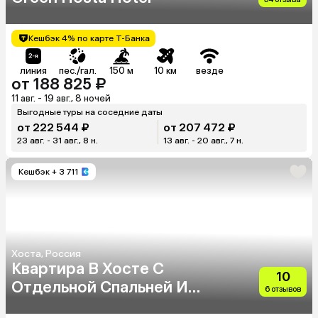
Кешбэк 4% по карте Т-Банка
линия
пес./гал.
150 м
10 км
везде
от 188 825 ₽
11 авг. - 19 авг., 8 ночей
Выгодные туры на соседние даты
от 222 544 ₽
от 207 472 ₽
23 авг. - 31 авг., 8 н.
13 авг. - 20 авг., 7 н.
Кешбэк
+ 3 711
Хоста, Россия
Квартира В Хосте С
10
Отдельной Спальней И
6 отзывов
Видом На Море