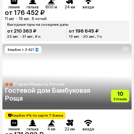
линия
галька
600 м
24 км
везде
от 176 452 ₽
11 авг. - 19 авг., 8 ночей
Выгодные туры на соседние даты
от 210 363 ₽
от 196 645 ₽
23 авг. - 31 авг., 8 н.
13 авг. - 20 авг., 7 н.
Кешбэк
+ 3 421
Старая Мацеста, Россия
Гостевой дом Бамбуковая
10
Роща
3 отзыва
Кешбэк 4% по карте Т-Банка
линия
галька
4 км
22 км
везде