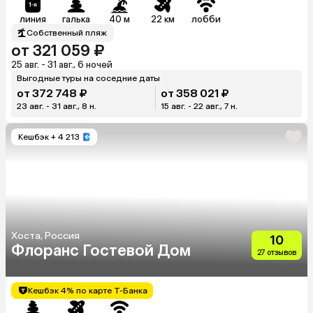
линия
галька
40 м
22 км
лобби
Собственный пляж
от 321 059 ₽
25 авг. - 31 авг., 6 ночей
Выгодные туры на соседние даты
от 372 748 ₽
от 358 021 ₽
23 авг. - 31 авг., 8 н.
15 авг. - 22 авг., 7 н.
Кешбэк
+ 4 213
Хоста, Россия
10
Флоранс Гостевой Дом
27 отзывов
Кешбэк 4% по карте Т-Банка