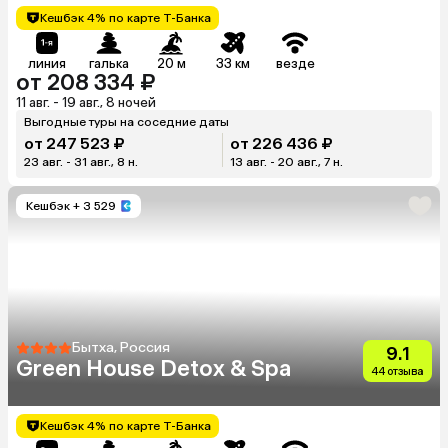
Кешбэк 4% по карте Т-Банка
линия
галька
20 м
33 км
везде
от 208 334 ₽
11 авг. - 19 авг., 8 ночей
Выгодные туры на соседние даты
от 247 523 ₽
от 226 436 ₽
23 авг. - 31 авг., 8 н.
13 авг. - 20 авг., 7 н.
Кешбэк
+ 3 529
Бытха, Россия
9.1
Green House Detox & Spa
44 отзыва
Кешбэк 4% по карте Т-Банка