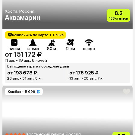
Хоста, Россия
8.2
Аквамарин
138 отзывов
Кешбэк 4% по карте Т-Банка
линия
галька
80 м
12 км
везде
от 151 172 ₽
11 авг. - 19 авг., 8 ночей
Выгодные туры на соседние даты
от 193 678 ₽
от 175 925 ₽
23 авг. - 31 авг., 8 н.
13 авг. - 20 авг., 7 н.
Кешбэк
+ 5 699
Хостинский район, Россия