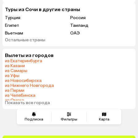
Туры из Сочи в другие страны
Турция
Россия
Египет
Таиланд
Вьетнам
ОАЭ
Остальные страны
Армения
Казахстан
Черногория
Израиль
Вылеты из городов
Гонконг
Венгрия
из Екатеринбурга
из Казани
из Самары
из Уфы
из Новосибирска
из Нижнего Новгорода
из Перми
из Челябинска
из Омска
Показать все города
из Красноярска
Подписка
Фильтры
Карта