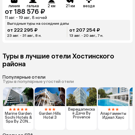
линия
галька
2 км
21 км
везде
от 188 576 ₽
11 авг. - 19 авг., 8 ночей
Выгодные туры на соседние даты
от 222 295 ₽
от 207 254 ₽
23 авг. - 31 авг., 8 н.
13 авг. - 20 авг., 7 н.
Туры в лучшие отели Хостинского
района
Популярные отели
Туры в популярные у гостей отели
★
★
★
★
★
★
★
★
★
★
★
Верещагинска
я Дача By
Marine Garden
Garden Hills
Апартаменты
Provence
Sochi Hotels &
Hotel 3
Идеал Хаус
Spa By ZONT
Hotel Group