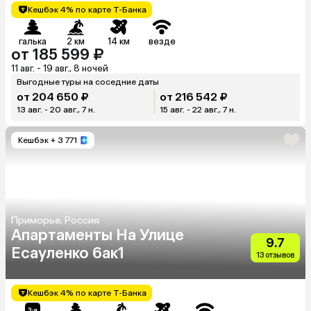
Кешбэк 4% по карте Т-Банка
галька
2 км
14 км
везде
от 185 599 ₽
11 авг. - 19 авг., 8 ночей
Выгодные туры на соседние даты
от 204 650 ₽
от 216 542 ₽
13 авг. - 20 авг., 7 н.
15 авг. - 22 авг., 7 н.
Кешбэк
+ 3 771
Приморье, Россия
Апартаменты На Улице
9.7
Есауленко 6ак1
13 отзывов
Кешбэк 4% по карте Т-Банка