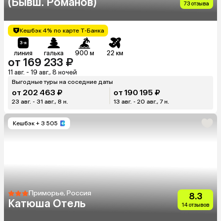
(Бывш. Романов)
73 отзыва
Кешбэк 4% по карте Т-Банка
линия
галька
900 м
22 км
от 169 233 ₽
11 авг. - 19 авг., 8 ночей
Выгодные туры на соседние даты
от 202 463 ₽
от 190 195 ₽
23 авг. - 31 авг., 8 н.
13 авг. - 20 авг., 7 н.
Кешбэк
+ 3 505
Приморье, Россия
8.3
Катюша Отель
14 отзывов