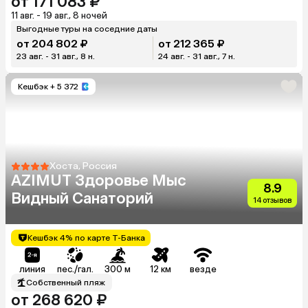
от 171 083 ₽
11 авг. - 19 авг., 8 ночей
Выгодные туры на соседние даты
от 204 802 ₽
от 212 365 ₽
23 авг. - 31 авг., 8 н.
24 авг. - 31 авг., 7 н.
Кешбэк
+ 5 372
Хоста, Россия
AZIMUT Здоровье Мыс
8.9
Видный Санаторий
14 отзывов
Кешбэк 4% по карте Т-Банка
линия
пес./гал.
300 м
12 км
везде
Собственный пляж
от 268 620 ₽