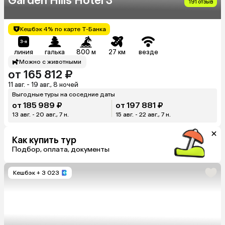
Garden Hills Hotel 3
191 отзыв
Кешбэк 4% по карте Т-Банка
линия
галька
800 м
27 км
везде
Можно с животными
от 165 812 ₽
11 авг. - 19 авг., 8 ночей
Выгодные туры на соседние даты
от 185 989 ₽
от 197 881 ₽
13 авг. - 20 авг., 7 н.
15 авг. - 22 авг., 7 н.
Как купить тур
Подбор, оплата, документы
Кешбэк
+ 3 023