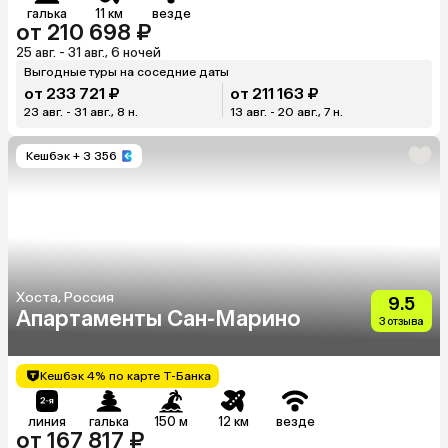
галька
11 км
везде
от 210 698 ₽
25 авг. - 31 авг., 6 ночей
Выгодные туры на соседние даты
от 233 721 ₽
от 211 163 ₽
23 авг. - 31 авг., 8 н.
13 авг. - 20 авг., 7 н.
Кешбэк
+ 3 356
Хоста, Россия
9.5
Апартаменты Сан-Марино
3 отзыва
Кешбэк 4% по карте Т-Банка
линия
галька
150 м
12 км
везде
от 167 817 ₽