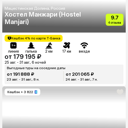
Мацестинская Долина, Россия
Хостел Манжари (Hostel
9.7
Manjari)
4 отзыва
Кешбэк 4% по карте Т-Банка
линия
галька
2 км
17 км
везде
от 179 195 ₽
25 авг. - 31 авг., 6 ночей
Выгодные туры на соседние даты
от 191 888 ₽
от 201 065 ₽
23 авг. - 31 авг., 8 н.
24 авг. - 31 авг., 7 н.
Кешбэк
+ 3 822