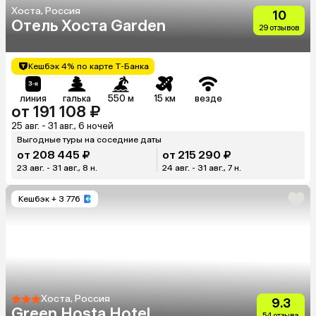
Хоста, Россия
10
Отель Хоста Garden
29 отзывов
Кешбэк 4% по карте Т-Банка
линия
галька
550 м
15 км
везде
от 191 108 ₽
25 авг. - 31 авг., 6 ночей
Выгодные туры на соседние даты
от 208 445 ₽
от 215 290 ₽
23 авг. - 31 авг., 8 н.
24 авг. - 31 авг., 7 н.
Кешбэк
+ 3 776
Хоста, Россия
9.3
Green Hosta Hotel
54 отзыва