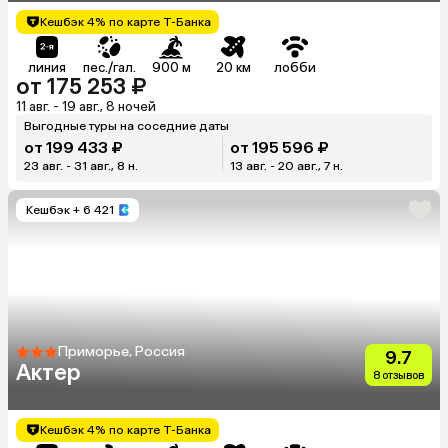
Кешбэк 4% по карте Т-Банка
линия
пес./гал.
900 м
20 км
лобби
от 175 253 ₽
11 авг. - 19 авг., 8 ночей
Выгодные туры на соседние даты
от 199 433 ₽
от 195 596 ₽
23 авг. - 31 авг., 8 н.
13 авг. - 20 авг., 7 н.
Кешбэк
+ 6 421
Приморье, Россия
9.7
Актер
8 отзывов
Кешбэк 4% по карте Т-Банка