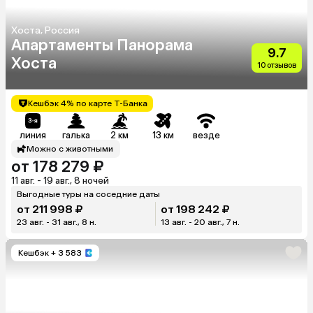
Хоста, Россия
Апартаменты Панорама
9.7
Хоста
10 отзывов
Кешбэк 4% по карте Т-Банка
линия
галька
2 км
13 км
везде
Можно с животными
от 178 279 ₽
11 авг. - 19 авг., 8 ночей
Выгодные туры на соседние даты
от 211 998 ₽
от 198 242 ₽
23 авг. - 31 авг., 8 н.
13 авг. - 20 авг., 7 н.
Кешбэк
+ 3 583