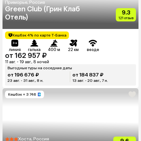
Приморье, Россия
Green Club (Грин Клаб
9.3
Отель)
121 отзыв
Кешбэк 4% по карте Т-Банка
линия
галька
400 м
22 км
везде
от 162 957 ₽
11 авг. - 19 авг., 8 ночей
Выгодные туры на соседние даты
от 196 676 ₽
от 184 837 ₽
23 авг. - 31 авг., 8 н.
13 авг. - 20 авг., 7 н.
Кешбэк
+ 3 746
Хоста, Россия
9.6