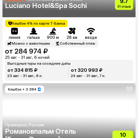
9.7
Luciano Hotel&Spa Sochi
31 отзыв
Кешбэк 4% по карте Т-Банка
линия
галька
900 м
28 км
везде
Можно с животными
Собственный пляж
от 284 974 ₽
25 авг. - 31 авг., 6 ночей
Выгодные туры на соседние даты
от 334 815 ₽
от 320 993 ₽
23 авг. - 31 авг., 8 н.
24 авг. - 31 авг., 7 н.
Кешбэк
+ 3 384
Приморье, Россия
Романовпальм Отель
10