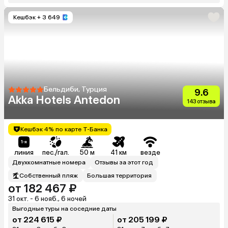
Кешбэк
+ 3 649
Бельдиби, Турция
9.6
Akka Hotels Antedon
143 отзыва
Кешбэк 4% по карте Т-Банка
линия
пес./гал.
50 м
41 км
везде
Двухкомнатные номера
Отзывы за этот год
Собственный пляж
Большая территория
от 182 467 ₽
31 окт. - 6 нояб., 6 ночей
Выгодные туры на соседние даты
от 224 615 ₽
от 205 199 ₽