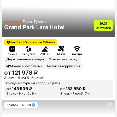
Лара, Турция
9.3
Grand Park Lara Hotel
95 отзывов
Кешбэк 4% по карте Т-Банка
линия
пес./гал.
200 м
14 км
везде
Двухкомнатные номера
Отзывы за этот год
Можно с животными
Большая территория
от 121 978 ₽
31 окт. - 6 нояб., 6 ночей
Выгодные туры на соседние даты
от 143 596 ₽
от 133 850 ₽
31 окт. - 8 нояб., 8 н.
31 окт. - 7 нояб., 7 н.
Кешбэк
+ 4 890