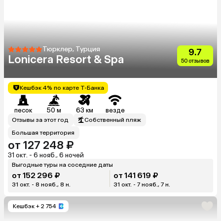
Тюрклер, Турция
9.7
Lonicera Resort & Spa
50 отзывов
Кешбэк 4% по карте Т-Банка
песок
50 м
63 км
везде
Отзывы за этот год
Собственный пляж
Большая территория
от 127 248 ₽
31 окт. - 6 нояб., 6 ночей
Выгодные туры на соседние даты
от 152 296 ₽
от 141 619 ₽
31 окт. - 8 нояб., 8 н.
31 окт. - 7 нояб., 7 н.
Кешбэк
+ 2 754