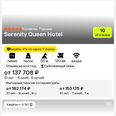
Конаклы, Турция
10
Serenity Queen Hotel
20 отзывов
Кешбэк 4% по карте Т-Банка
линия
песок
50 м
120 км
везде
Отзывы за этот год
Собственный пляж
от 137 708 ₽
31 окт. - 6 нояб., 6 ночей
Выгодные туры на соседние даты
от 162 174 ₽
от 153 175 ₽
31 окт. - 8 нояб., 8 н.
31 окт. - 7 нояб., 7 н.
Кешбэк
+ 3 151