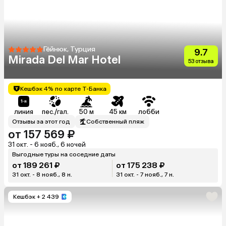
Гёйнюк, Турция
9.7
Mirada Del Mar Hotel
53 отзыва
Кешбэк 4% по карте Т-Банка
линия
пес./гал.
50 м
45 км
лобби
Отзывы за этот год
Собственный пляж
от 157 569 ₽
31 окт. - 6 нояб., 6 ночей
Выгодные туры на соседние даты
от 189 261 ₽
от 175 238 ₽
31 окт. - 8 нояб., 8 н.
31 окт. - 7 нояб., 7 н.
Кешбэк
+ 2 439