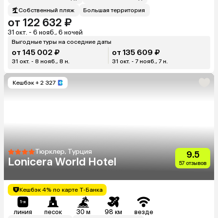
Собственный пляж
Большая территория
от 122 632 ₽
31 окт. - 6 нояб., 6 ночей
Выгодные туры на соседние даты
от 145 002 ₽
от 135 609 ₽
31 окт. - 8 нояб., 8 н.
31 окт. - 7 нояб., 7 н.
Кешбэк
+ 2 327
Тюрклер, Турция
9.5
Lonicera World Hotel
57 отзывов
Кешбэк 4% по карте Т-Банка
линия
песок
30 м
98 км
везде