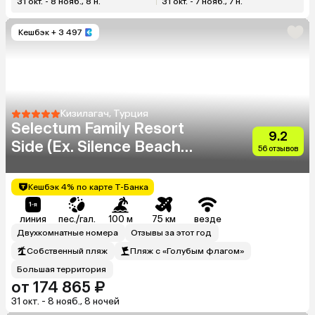
31 окт. - 8 нояб., 8 н.
31 окт. - 7 нояб., 7 н.
Кешбэк
+ 3 497
Кизилагач, Турция
Selectum Family Resort
9.2
Side (Ex. Silence Beach
56 отзывов
Resort)
Кешбэк 4% по карте Т-Банка
линия
пес./гал.
100 м
75 км
везде
Двухкомнатные номера
Отзывы за этот год
Собственный пляж
Пляж с «Голубым флагом»
Большая территория
от 174 865 ₽
31 окт. - 8 нояб., 8 ночей