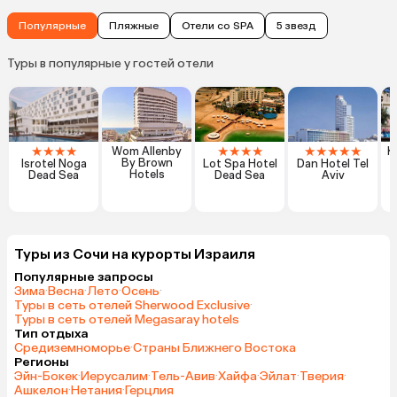
Популярные
Пляжные
Отели со SPA
5 звезд
Туры в популярные у гостей отели
★
★
★
★
★
★
★
★
★
★
★
★
★
Wom Allenby
K
By Brown
Isrotel Noga
Lot Spa Hotel
Dan Hotel Tel
Hotels
Dead Sea
Dead Sea
Aviv
Туры из Сочи на курорты Израиля
Популярные запросы
Зима
·
Весна
·
Лето
·
Осень
·
Туры в сеть отелей Sherwood Exclusive
·
Туры в сеть отелей Megasaray hotels
Тип отдыха
Средиземноморье
·
Страны Ближнего Востока
Регионы
Эйн-Бокек
·
Иерусалим
·
Тель-Авив
·
Хайфа
·
Эйлат
·
Тверия
·
Ашкелон
·
Нетания
·
Герцлия