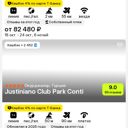
Кешбэк 4% по карте Т-Банка
линия
пес./гал.
2 км
55 км
везде
Отзывы за этот год
Собственный пляж
от 82 480 ₽
18 окт. - 24 окт., 6 ночей
Кешбэк
+ 2 452
Окурджалар, Турция
9.0
Justiniano Club Park Conti
89 отзывов
Кешбэк 4% по карте Т-Банка
линия
пес./гал.
50 м
90 км
платно
Обновлен в 2025 году
Отзывы за этот год