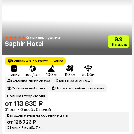
Конаклы, Турция
9.9
Saphir Hotel
18 отзывов
Кешбэк 4% по карте Т-Банка
линия
пес./гал.
100 м
110 км
лобби
Двухкомнатные номера
Отзывы за этот год
Собственный пляж
Пляж с «Голубым флагом»
Большая территория
от 113 835 ₽
31 окт. - 6 нояб., 6 ночей
Выгодные туры на соседние даты
от 126 723 ₽
31 окт. - 7 нояб., 7 н.