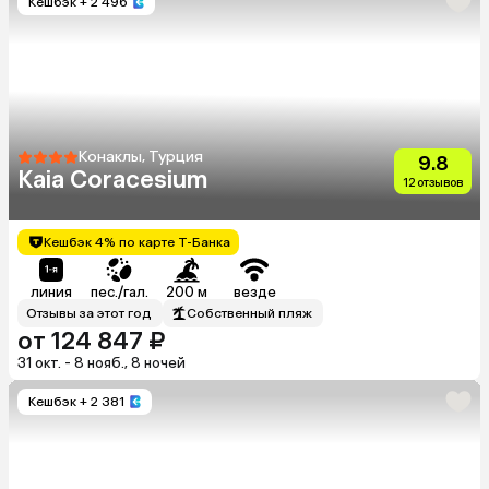
Кешбэк
+ 2 496
Конаклы, Турция
9.8
Kaia Coracesium
12 отзывов
Кешбэк 4% по карте Т-Банка
линия
пес./гал.
200 м
везде
Отзывы за этот год
Собственный пляж
от 124 847 ₽
31 окт. - 8 нояб., 8 ночей
Кешбэк
+ 2 381