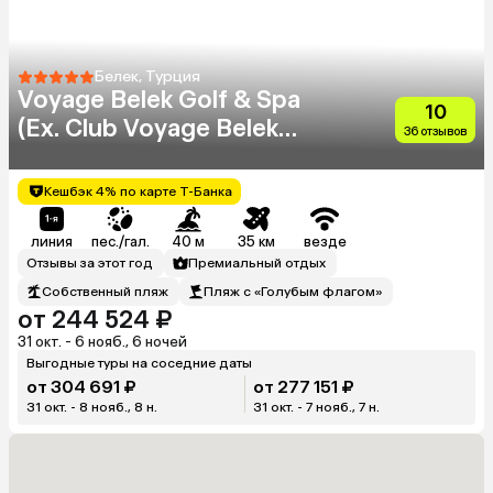
Белек, Турция
Voyage Belek Golf & Spa
10
(Ex. Club Voyage Belek
36 отзывов
Select)
Кешбэк 4% по карте Т-Банка
линия
пес./гал.
40 м
35 км
везде
Отзывы за этот год
Премиальный отдых
Собственный пляж
Пляж с «Голубым флагом»
от 244 524 ₽
31 окт. - 6 нояб., 6 ночей
Выгодные туры на соседние даты
от 304 691 ₽
от 277 151 ₽
31 окт. - 8 нояб., 8 н.
31 окт. - 7 нояб., 7 н.