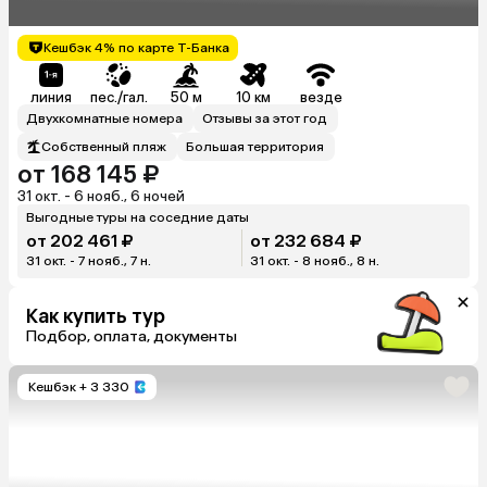
Кешбэк 4% по карте Т-Банка
линия
пес./гал.
50 м
10 км
везде
Двухкомнатные номера
Отзывы за этот год
Собственный пляж
Большая территория
от 168 145 ₽
31 окт. - 6 нояб., 6 ночей
Выгодные туры на соседние даты
от 202 461 ₽
от 232 684 ₽
31 окт. - 7 нояб., 7 н.
31 окт. - 8 нояб., 8 н.
Как купить тур
Подбор, оплата, документы
Кешбэк
+ 3 330