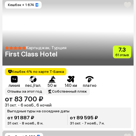
Кешбэк
+ 1 674
Каргыджак, Турция
7.3
First Class Hotel
61 отзыв
Кешбэк 4% по карте Т-Банка
линия
пес./гал.
50 м
140 км
платно
Отзывы за этот год
Собственный пляж
от 83 700 ₽
31 окт. - 6 нояб., 6 ночей
Выгодные туры на соседние даты
от 91 887 ₽
от 89 595 ₽
31 окт. - 8 нояб., 8 н.
31 окт. - 7 нояб., 7 н.