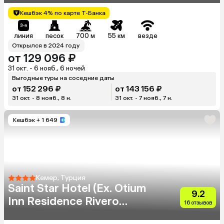
Кешбэк 4% по карте Т-Банка
линия
песок
700 м
55 км
везде
Открылся в 2024 году
от 129 096 ₽
31 окт. - 6 нояб., 6 ночей
Выгодные туры на соседние даты
от 152 296 ₽
от 143 156 ₽
31 окт. - 8 нояб., 8 н.
31 окт. - 7 нояб., 7 н.
Кешбэк
+ 1 649
Кемер, Турция
Saint Star Hotel (Ex. Otium
9.2
Inn Residence Rivero
16 отзывов
Hotel) (Adults Only 16+)