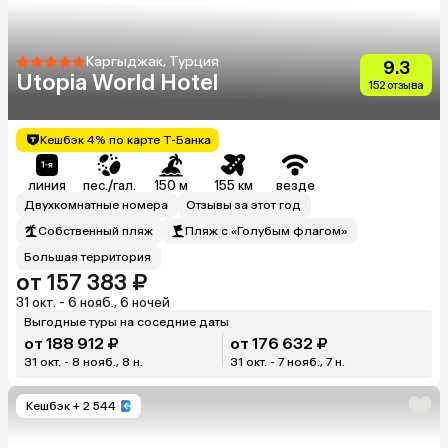
Каргыджак, Турция
9.3
Utopia World Hotel
152 отзыва
Кешбэк 4% по карте Т-Банка
линия
пес./гал.
150 м
155 км
везде
Двухкомнатные номера
Отзывы за этот год
Собственный пляж
Пляж с «Голубым флагом»
Большая территория
от 157 383 ₽
31 окт. - 6 нояб., 6 ночей
Выгодные туры на соседние даты
от 188 912 ₽
от 176 632 ₽
31 окт. - 8 нояб., 8 н.
31 окт. - 7 нояб., 7 н.
Кешбэк
+ 2 544