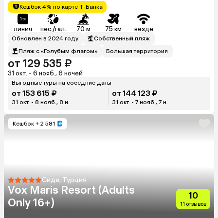
Кешбэк 4% по карте Т-Банка
линия
пес./гал.
70 м
75 км
везде
Обновлен в 2024 году
Собственный пляж
Пляж с «Голубым флагом»
Большая территория
от 129 535 ₽
31 окт. - 6 нояб., 6 ночей
Выгодные туры на соседние даты
от 153 615 ₽
от 144 123 ₽
31 окт. - 8 нояб., 8 н.
31 окт. - 7 нояб., 7 н.
Кешбэк
+ 2 581
Сиде, Турция
Vox Maris Resort (Adults
10
Only 16+)
11 отзывов