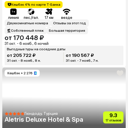
Кешбэк 4% по карте Т-Банка
линия
пес./гал.
17 км
везде
Двухкомнатные номера
Отзывы за этот год
Собственный пляж
Большая территория
от 170 448 ₽
31 окт. - 6 нояб., 6 ночей
Выгодные туры на соседние даты
от 205 722 ₽
от 190 567 ₽
31 окт. - 8 нояб., 8 н.
31 окт. - 7 нояб., 7 н.
Кешбэк
+ 2 276
Гюндоду, Турция
9.3
Aletris Deluxe Hotel & Spa
17 отзывов