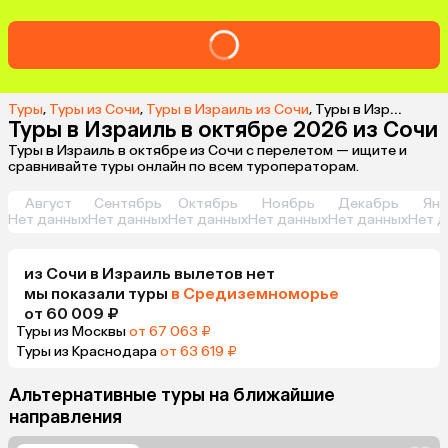
Туры
,
Туры из Сочи
,
Туры в Израиль из Сочи
,
Туры в Израиль в октябре 2026 из Сочи
Туры в Израиль в октябре 2026 из Сочи
Туры в Израиль в октябре из Сочи с перелетом — ищите и
сравнивайте туры онлайн по всем туроператорам.
Август
Сентябрь
Октябрь
Ноябрь
Декабрь
Янв
Нет данных
Нет данных
Нет данных
Нет данных
Нет данных
Нет д
из
Сочи
в Израиль
вылетов нет
мы показали туры
в Средиземноморье
от 60 009 ₽
Туры из Москвы
от 67 063 ₽
Туры из Краснодара
от 63 619 ₽
Альтернативные туры на ближайшие
направления