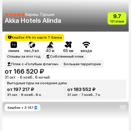
Кириш, Турция
9.7
Akka Hotels Alinda
121 отзыв
Кешбэк 4% по карте Т-Банка
линия
пес./гал.
40 м
65 км
везде
Отзывы за этот год
Собственный пляж
Пляж с «Голубым флагом»
Большая территория
от 166 520 ₽
31 окт. - 6 нояб., 6 ночей
Выгодные туры на соседние даты
от 197 217 ₽
от 183 552 ₽
31 окт. - 8 нояб., 8 н.
31 окт. - 7 нояб., 7 н.
Кешбэк
+ 3 147