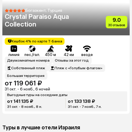
Богазкент, Турция
Crystal Paraiso Aqua
9.0
Collection
30 отзывов
Кешбэк 4% по карте Т-Банка
линия
пес./гал.
450 м
42 км
везде
Двухкомнатные номера
Отзывы за этот год
Собственный пляж
Пляж с «Голубым флагом»
Большая территория
от 119 061 ₽
31 окт. - 6 нояб., 6 ночей
Выгодные туры на соседние даты
от 141 135 ₽
от 133 138 ₽
31 окт. - 8 нояб., 8 н.
31 окт. - 7 нояб., 7 н.
Туры в лучшие отели Израиля