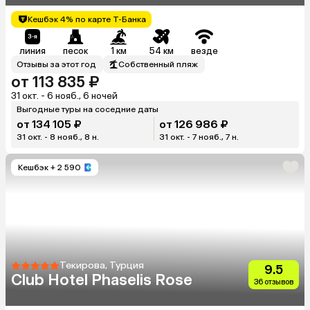
Кешбэк 4% по карте Т-Банка
линия
песок
1 км
54 км
везде
Отзывы за этот год
Собственный пляж
от 113 835 ₽
31 окт. - 6 нояб., 6 ночей
Выгодные туры на соседние даты
от 134 105 ₽
от 126 986 ₽
31 окт. - 8 нояб., 8 н.
31 окт. - 7 нояб., 7 н.
Кешбэк
+ 2 590
Текирова, Турция
9.5
Club Hotel Phaselis Rose
36 отзывов