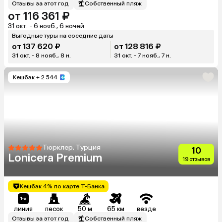
Отзывы за этот год
Собственный пляж
от 116 361 ₽
31 окт. - 6 нояб., 6 ночей
Выгодные туры на соседние даты
от 137 620 ₽
от 128 816 ₽
31 окт. - 8 нояб., 8 н.
31 окт. - 7 нояб., 7 н.
Кешбэк
+ 2 544
Тюрклер, Турция
10
Lonicera Premium
19 отзывов
Кешбэк 4% по карте Т-Банка
линия
песок
50 м
65 км
везде
Отзывы за этот год
Собственный пляж