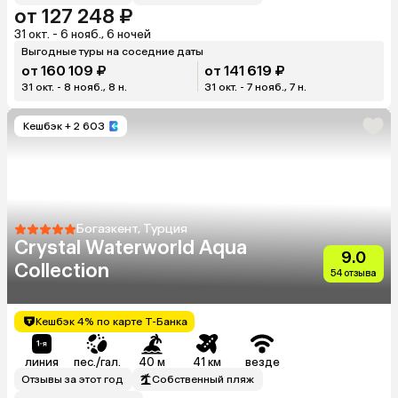
от 127 248 ₽
31 окт. - 6 нояб., 6 ночей
Выгодные туры на соседние даты
от 160 109 ₽
от 141 619 ₽
31 окт. - 8 нояб., 8 н.
31 окт. - 7 нояб., 7 н.
Кешбэк
+ 2 603
Богазкент, Турция
Crystal Waterworld Aqua
9.0
Collection
54 отзыва
Кешбэк 4% по карте Т-Банка
линия
пес./гал.
40 м
41 км
везде
Отзывы за этот год
Собственный пляж