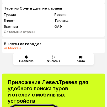
Туры из Сочи в другие страны
Турция
Россия
Египет
Таиланд
Вьетнам
ОАЭ
Остальные страны
Беларусь
Армения
Казахстан
Черногория
Вылеты из городов
Гонконг
Венгрия
из Москвы
Подписка
Фильтры
Карта
Приложение Левел.Тревел для
удобного поиска туров
и отелей с мобильных
устройств