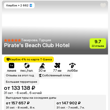
Кешбэк
+ 2 662
Текирова, Турция
9.7
Pirate's Beach Club Hotel
22 отзыва
Кешбэк 4% по карте Т-Банка
линия
пес./гал.
30 м
77 км
лобби
Отзывы за этот год
Собственный пляж
Большая территория
от 133 138 ₽
31 окт. - 6 нояб., 6 ночей
Выгодные туры на соседние даты
от 157 657 ₽
от 147 902 ₽
31 окт. - 8 нояб., 8 н.
31 окт. - 7 нояб., 7 н.