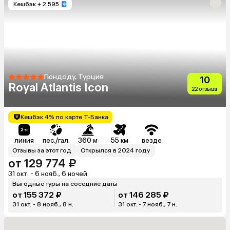
Кешбэк
+ 2 595
Гюндоду, Турция
10
Royal Atlantis Icon
22 отзыва
Кешбэк 4% по карте Т-Банка
линия
пес./гал.
360 м
55 км
везде
Отзывы за этот год
Открылся в 2024 году
от 129 774 ₽
31 окт. - 6 нояб., 6 ночей
Выгодные туры на соседние даты
от 155 372 ₽
от 146 285 ₽
31 окт. - 8 нояб., 8 н.
31 окт. - 7 нояб., 7 н.