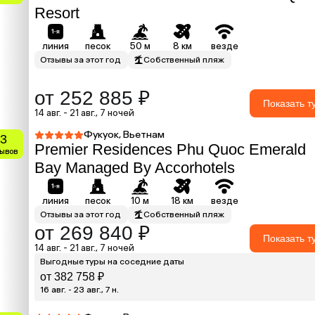
Resort
линия
песок
50 м
8 км
везде
Отзывы за этот год
Собственный пляж
от 252 885 ₽
Показать т
14 авг. - 21 авг., 7 ночей
Фукуок, Вьетнам
.3
Premier Residences Phu Quoc Emerald
зывов
Bay Managed By Accorhotels
линия
песок
10 м
18 км
везде
Отзывы за этот год
Собственный пляж
от 269 840 ₽
Показать т
14 авг. - 21 авг., 7 ночей
Выгодные туры на соседние даты
от 382 758 ₽
16 авг. - 23 авг., 7 н.