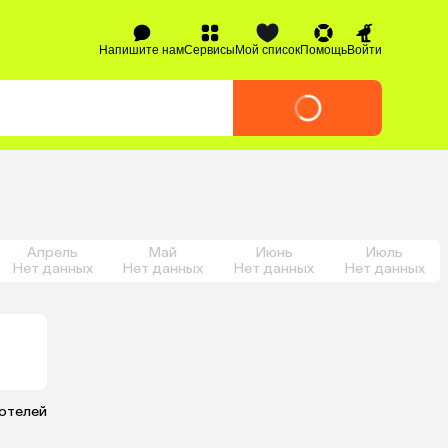
Напишите нам
Сервисы
Мой список
Помощь
Войти
Апрель
Май
Июнь
Июль
Нет данных
Нет данных
Нет данных
Нет данных
 отелей