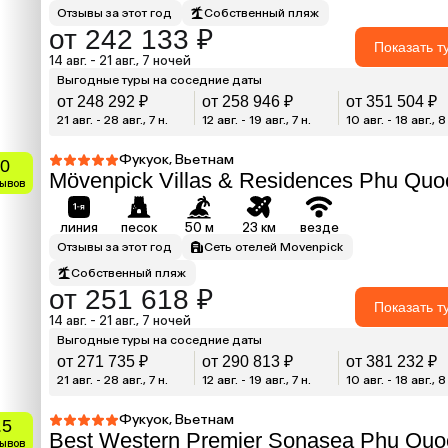
Отзывы за этот год
Собственный пляж
от 242 133 ₽
Показать т
14 авг. - 21 авг., 7 ночей
Выгодные туры на соседние даты
от 248 292 ₽
от 258 946 ₽
от 351 504 ₽
21 авг. - 28 авг., 7 н.
12 авг. - 19 авг., 7 н.
10 авг. - 18 авг., 8
Фукуок, Вьетнам
0
Mövenpick Villas & Residences Phu Quo
зывов
линия
песок
50 м
23 км
везде
Отзывы за этот год
Сеть отелей Movenpick
Собственный пляж
от 251 618 ₽
Показать т
14 авг. - 21 авг., 7 ночей
Выгодные туры на соседние даты
от 271 735 ₽
от 290 813 ₽
от 381 232 ₽
21 авг. - 28 авг., 7 н.
12 авг. - 19 авг., 7 н.
10 авг. - 18 авг., 8
Фукуок, Вьетнам
.5
Best Western Premier Sonasea Phu Quo
зывов