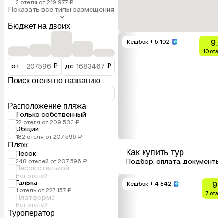
2 отеля от 219 977 ₽
Показать все типы размещения
Бюджет на двоих
9
Кешбэк
+ 5 102
10 от
от
₽
до
₽
Поиск отеля по названию
Расположение пляжа
Только собственный
72 отеля от 209 533 ₽
Общий
182 отеля от 207 596 ₽
Пляж
Как купить тур
Песок
Подбор, оплата, документ
248 отелей от 207 596 ₽
Песок с галькой
Нет отелей
Галька
9
Кешбэк
+ 4 842
1 отель от 227 157 ₽
7 от
Платформа
Нет отелей
Туроператор