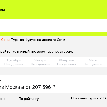
ели
з Сочи
,
Туры на Фукуок на двоих из Сочи
ивайте туры онлайн по всем туроператорам.
Декабрь
Январь
Февраль
Март
Нет данных
Нет данных
Нет данных
Нет данных
ет
из
Москвы
от 207 596 ₽
Показаны туры в 286
ене
По рейтингу