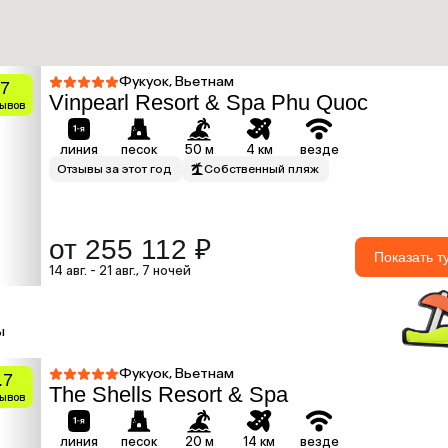
Фукуок, Вьетнам
.7
Vinpearl Resort & Spa Phu Quoc
зывов
линия
песок
50 м
4 км
везде
Отзывы за этот год
Собственный пляж
от 255 112 ₽
Показать т
14 авг. - 21 авг., 7 ночей
ы
Фукуок, Вьетнам
.7
The Shells Resort & Spa
зывов
линия
песок
20 м
14 км
везде