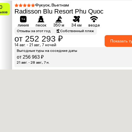
Фукуок, Вьетнам
0
Radisson Blu Resort Phu Quoc
зывов
линия
песок
350 м
34 км
везде
Отзывы за этот год
Собственный пляж
от 252 293 ₽
Показать т
14 авг. - 21 авг., 7 ночей
Выгодные туры на соседние даты
от 256 963 ₽
21 авг. - 28 авг., 7 н.