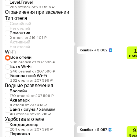
Level.Travel
286 отелей от 207 596 ₽
Ограничения при заселении
Тип отеля
Семейный
Нет отелей
Романтик
2 отеля от 216 401 ₽
Активный
Нет отелей
1
Кешбэк
+ 5 032
Wi-Fi
8 от
Все отели
286 отелей от 207 596 ₽
Есть Wi-Fi
246 отелей от 207 596 ₽
Бесплатный Wi-Fi
232 отеля от 207 596 ₽
Водные развлечения
Бассейн
170 отелей от 207 596 ₽
Аквапарк
4 отеля от 237 413 ₽
Баня / сауна / хаммам
40 отелей от 216 718 ₽
Удобства в отеле
Кондиционер
204 отеля от 207 596 ₽
9
Кешбэк
+ 5 057
Парковка
9 от