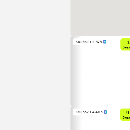
1
Кешбэк
+ 4 378
5 от
9
Кешбэк
+ 4 406
6 от