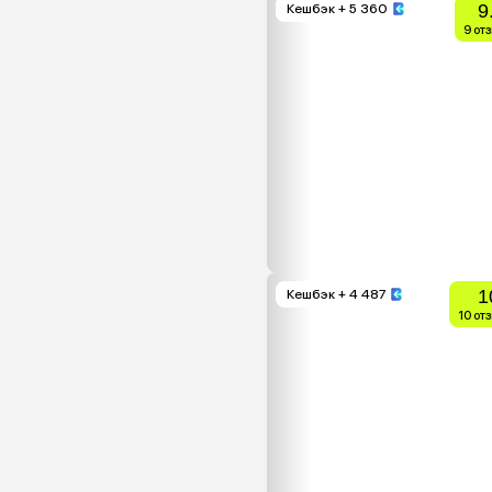
9
Кешбэк
+ 5 360
9 от
1
Кешбэк
+ 4 487
10 от