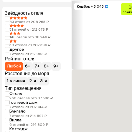
1
Кешбэк
+ 5 045
15 от
Звёздность отеля
33 отеля от 208 265 ₽
51 отелей от 212 678 ₽
143 отеля от 208 246 ₽
50 отелей от 207 596 ₽
другое
7 отелей от 212 983 ₽
Рейтинг отеля
Любой
6+
7+
8+
9+
Расстояние до моря
1-я линия
2-я
3-я
Тип размещения
Отель
260 отелей от 207 596 ₽
Гостевой дом
7 отелей от 207 744 ₽
Бунгало
7 отелей от 214 897 ₽
Вилла
6 отелей от 214 309 ₽
Коттедж