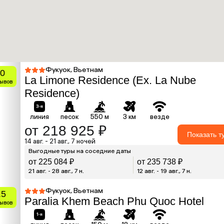
Фукуок, Вьетнам
0
La Limone Residence (Ex. La Nube
зывов
Residence)
линия
песок
550 м
3 км
везде
от 218 925 ₽
Показать т
14 авг. - 21 авг., 7 ночей
Выгодные туры на соседние даты
от 225 084 ₽
от 235 738 ₽
21 авг. - 28 авг., 7 н.
12 авг. - 19 авг., 7 н.
Фукуок, Вьетнам
.5
Paralia Khem Beach Phu Quoc Hotel
зывов