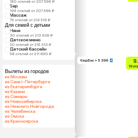
160 отелей от 207 596 ₽
Бар
199 отелей от 207 596 ₽
Массаж
75 отелей от 214 519 ₽
Для семей с детьми
Няня
30 отелей от 213 938 ₽
Детское меню
20 отелей от 215 313 ₽
Детский бассейн
58 отелей от 211 890 ₽
9
Кешбэк
+ 5 396
19 от
Вылеты из городов
из Москвы
из Санкт-Петербурга
из Екатеринбурга
из Казани
из Самары
из Новосибирска
из Нижнего Новгорода
из Челябинска
из Омска
из Красноярска