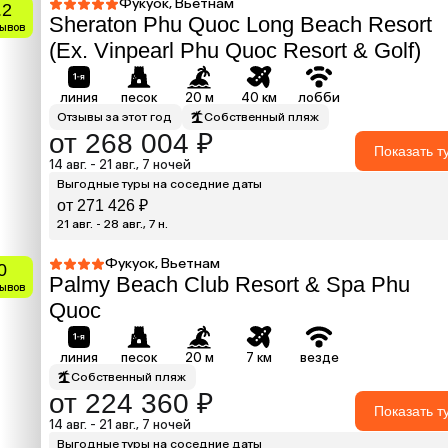
Фукуок, Вьетнам
.2
Sheraton Phu Quoc Long Beach Resort
зывов
(Ex. Vinpearl Phu Quoc Resort & Golf)
линия
песок
20 м
40 км
лобби
Отзывы за этот год
Собственный пляж
от 268 004 ₽
Показать т
14 авг. - 21 авг., 7 ночей
Выгодные туры на соседние даты
от 271 426 ₽
21 авг. - 28 авг., 7 н.
Фукуок, Вьетнам
0
Palmy Beach Club Resort & Spa Phu
зывов
Quoc
линия
песок
20 м
7 км
везде
Собственный пляж
от 224 360 ₽
Показать т
14 авг. - 21 авг., 7 ночей
Выгодные туры на соседние даты