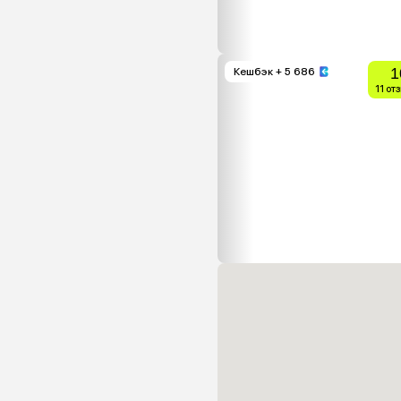
1
Кешбэк
+ 5 686
11 от