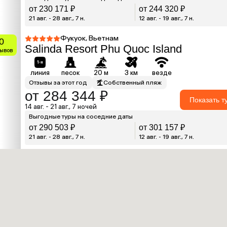
от 230 171 ₽
от 244 320 ₽
21 авг. - 28 авг., 7 н.
12 авг. - 19 авг., 7 н.
Фукуок, Вьетнам
0
Salinda Resort Phu Quoc Island
зывов
линия
песок
20 м
3 км
везде
Отзывы за этот год
Собственный пляж
от 284 344 ₽
Показать т
14 авг. - 21 авг., 7 ночей
Выгодные туры на соседние даты
от 290 503 ₽
от 301 157 ₽
21 авг. - 28 авг., 7 н.
12 авг. - 19 авг., 7 н.