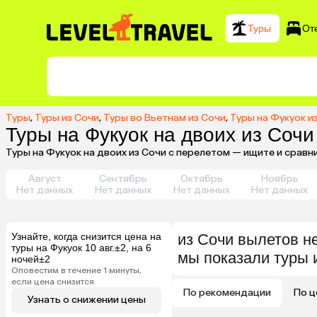
Туры
От
Туры
,
Туры из Сочи
,
Туры во Вьетнам из Сочи
,
Туры на Фукуок и
Туры на Фукуок на двоих из Сочи
Туры на Фукуок на двоих из Сочи с перелетом — ищите и сравн
Август
Сентябрь
Октябрь
Ноябрь
Нет данных
Нет данных
Нет данных
Нет данных
Узнайте, когда снизится цена на
из
Сочи
вылетов н
туры на Фукуок 10 авг.±2, на 6
мы показали туры
ночей±2
Оповестим в течение 1 минуты,
если цена снизится
По рекомендации
По ц
Узнать о снижении цены