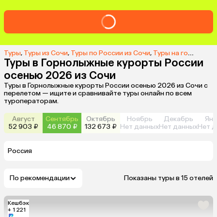
Туры
,
Туры из Сочи
,
Туры по России из Сочи
,
Туры на горнолыжные курорты России из Сочи
Туры в Горнолыжные курорты России
осенью 2026 из Сочи
Туры в Горнолыжные курорты России осенью 2026 из Сочи с
перелетом — ищите и сравнивайте туры онлайн по всем
туроператорам.
Август
Сентябрь
Октябрь
Ноябрь
Декабрь
Янв
52 903 ₽
46 870 ₽
132 673 ₽
Нет данных
Нет данных
Нет д
Россия
По рекомендации
Показаны туры в 15 отелей
Кешбэк
+ 1 221