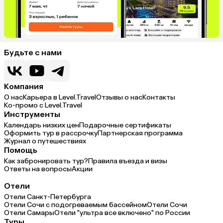
Будьте с нами
Компания
О нас
Карьера в Level.Travel
Отзывы о нас
Контакты
Ко-промо с Level.Travel
Инструменты
Календарь низких цен
Подарочные сертификаты
Оформить тур в рассрочку
Партнерская программа
Журнал о путешествиях
Помощь
Как забронировать тур?
Правила въезда и визы
Ответы на вопросы
Акции
Отели
Отели Санкт-Петербурга
Отели Сочи с подогреваемым бассейном
Отели Сочи
Отели Самары
Отели "ультра все включено" по России
Туры