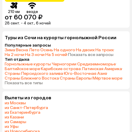
210 км
везде
от 60 070 ₽
28 сент. - 4 окт., 6 ночей
Туры из Сочи на курорты горнолыжной России
Популярные запросы
Зима
·
Весна
·
Лето
·
Осень
·
На одного
·
На двоих
·
На троих
·
На 2 ночи
·
На 3 ночи
·
На 5 ночей
·
Показать все запросы
Тип отдыха
Горнолыжные курорты Черногории
·
Средиземноморье
·
Балтийское море
·
Карибские острова
·
Латинская Америка
·
Страны Персидского залива
·
Юго-Восточная Азия
·
Страны Ближнего Востока
·
Страны Европы
·
Мёртвое море
·
Показать все типы
Вылеты из городов
из Москвы
из Санкт-Петербурга
из Екатеринбурга
из Казани
из Самары
из Уфы
из Новосибирска