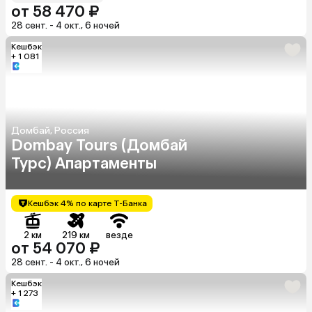
от 58 470 ₽
28 сент. - 4 окт., 6 ночей
Кешбэк
+ 1 081
Домбай, Россия
Dombay Tours (Домбай
Турс) Апартаменты
Кешбэк 4% по карте Т-Банка
2 км
219 км
везде
от 54 070 ₽
28 сент. - 4 окт., 6 ночей
Кешбэк
+ 1 273