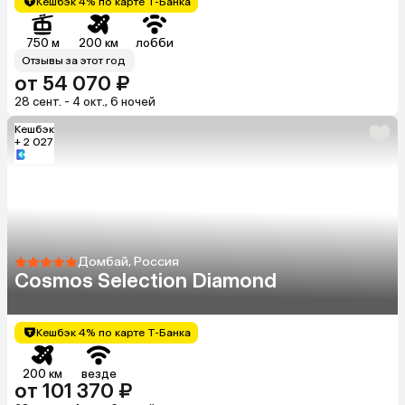
Кешбэк 4% по карте Т-Банка
750 м
200 км
лобби
Отзывы за этот год
от 54 070 ₽
28 сент. - 4 окт., 6 ночей
Кешбэк
+ 2 027
Домбай, Россия
Cosmos Selection Diamond
Кешбэк 4% по карте Т-Банка
200 км
везде
от 101 370 ₽