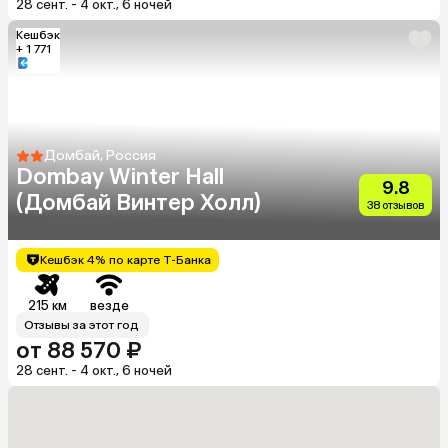
28 сент. - 4 окт., 6 ночей
Кешбэк
+ 1 771
Домбай, Россия
Dombay Winter Hall
9.8
(Домбай Винтер Холл)
38 отзывов
Кешбэк 4% по карте Т-Банка
215 км
везде
Отзывы за этот год
от 88 570 ₽
28 сент. - 4 окт., 6 ночей