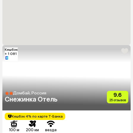
Кешбэк
+ 1 081
Домбай, Россия
9.6
Снежинка Отель
25 отзывов
Кешбэк 4% по карте Т-Банка
100 м
200 км
везде