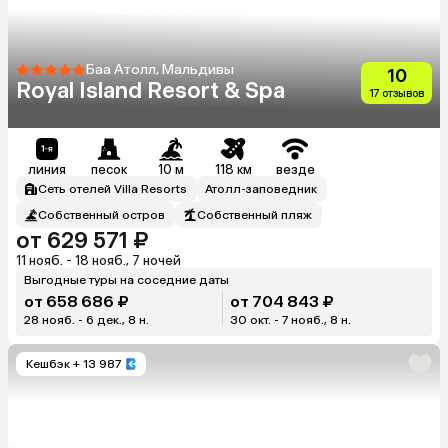
Баа Атолл, Мальдивы
10
Royal Island Resort & Spa
17 отзывов
линия
песок
10 м
118 км
везде
Сеть отелей Villa Resorts
Атолл-заповедник
Собственный остров
Собственный пляж
от 629 571 ₽
11 нояб. - 18 нояб., 7 ночей
Выгодные туры на соседние даты
от 658 686 ₽
от 704 843 ₽
28 нояб. - 6 дек., 8 н.
30 окт. - 7 нояб., 8 н.
Кешбэк
+ 13 987