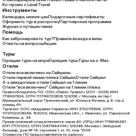
Ко-промо с Level.Travel
Инструменты
Календарь низких цен
Подарочные сертификаты
Оформить тур в рассрочку
Партнерская программа
Журнал о путешествиях
Помощь
Как забронировать тур?
Правила въезда и визы
Ответы на вопросы
Акции
Туры
Горящие туры на море
Горящие туры
Туры на о. Маэ
Отели
Отели все включено на Сейшелы
Отели первой линии пляжа Сейшел
Отели Сейшел
4-х звездочные отели Сейшел на 1 линии
Отели "все включено" Сейшел на 1 линии пляжа
Правообладатель ПО: ООО «Левел Тревел» (2011 - 2026) ИНН
7716697924, ОГРН 1117746723808 123056, г. Москва, вн.тер.г.
Муниципальный округ Пресненский, ул. Юлиуса Фучика, д.6, стр.2,
помещ.6Ч
Турагент: ООО «Академия Сервиса» ИНН 3702175896, ОГРН
1173702008248, 153000, Ивановская обл., г. Иваново, ул. Парижской
Коммуны, д. ЗА
Прием платежей осуществляется через АО «ПРЦ» ИНН 7718696387,
КПП 771701001, ОГРН 1087746411741, 129085, Москва г, Звёздный
бульвар, дом № 19, строение 1, эт. 10, пом. 1009
Стоимость ПО предоставляется по запросу