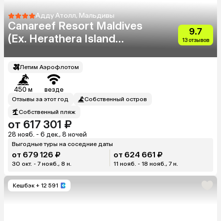
Адду Атолл, Мальдивы
Canareef Resort Maldives
9.7
(Ex. Herathera Island
13 отзывов
Resort)
Летим Аэрофлотом
450 м
везде
Отзывы за этот год
Собственный остров
Собственный пляж
от 617 301 ₽
28 нояб. - 6 дек., 8 ночей
Выгодные туры на соседние даты
от 679 126 ₽
от 624 661 ₽
30 окт. - 7 нояб., 8 н.
11 нояб. - 18 нояб., 7 н.
Кешбэк
+ 12 591