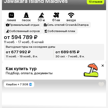
Jawakara Island Maldives
10 отзывов
линия
песок
50 м
61 км
везде
Премиальный отдых
Сеть отелей Crown&Champa
Собственный остров
Собственный пляж
от 594 789 ₽
11 нояб. - 17 нояб., 6 ночей
Выгодные туры на соседние даты
от 677 992 ₽
от 689 615 ₽
11 нояб. - 19 нояб., 8 н.
30 окт. - 7 нояб., 8 н.
Как купить тур
Подбор, оплата, документы
Кешбэк
+ 7 308