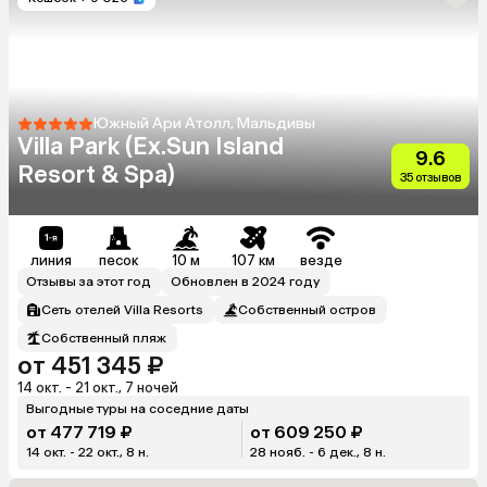
Южный Ари Атолл, Мальдивы
Villa Park (Ex.Sun Island
9.6
Resort & Spa)
35 отзывов
линия
песок
10 м
107 км
везде
Отзывы за этот год
Обновлен в 2024 году
Сеть отелей Villa Resorts
Собственный остров
Собственный пляж
от 451 345 ₽
14 окт. - 21 окт., 7 ночей
Выгодные туры на соседние даты
от 477 719 ₽
от 609 250 ₽
14 окт. - 22 окт., 8 н.
28 нояб. - 6 дек., 8 н.