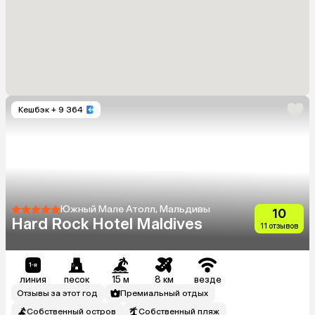
Кешбэк
+ 9 364
Южный Мале Атолл, Мальдивы
10
Hard Rock Hotel Maldives
11 отзывов
линия
песок
15 м
8 км
везде
Отзывы за этот год
Премиальный отдых
Собственный остров
Собственный пляж