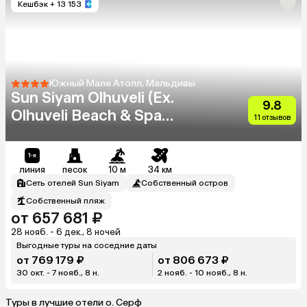
Кешбэк
+ 13 153
Южный Мале Атолл, Мальдивы
Sun Siyam Olhuveli (Ex.
9.8
Olhuveli Beach & Spa
11 отзывов
Resort)
линия
песок
10 м
34 км
Сеть отелей Sun Siyam
Собственный остров
Собственный пляж
от 657 681 ₽
28 нояб. - 6 дек., 8 ночей
Выгодные туры на соседние даты
от 769 179 ₽
от 806 673 ₽
30 окт. - 7 нояб., 8 н.
2 нояб. - 10 нояб., 8 н.
Туры в лучшие отели о. Серф