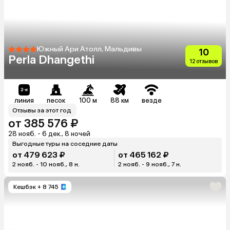
Южный Ари Атолл, Мальдивы
10
Perla Dhangethi
12 отзывов
линия
песок
100 м
88 км
везде
Отзывы за этот год
от 385 576 ₽
28 нояб. - 6 дек., 8 ночей
Выгодные туры на соседние даты
от 479 623 ₽
от 465 162 ₽
2 нояб. - 10 нояб., 8 н.
2 нояб. - 9 нояб., 7 н.
Кешбэк
+ 8 745