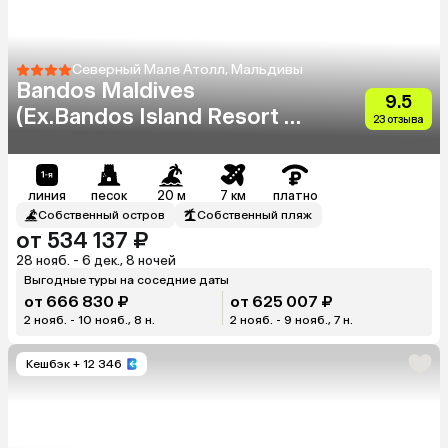
Северный Мале Атолл, Мальдивы
Bandos Maldives
9.5
(Ex.Bandos Island Resort &
23 отзыва
Spa)
линия
песок
20 м
7 км
платно
Собственный остров
Собственный пляж
от 534 137 ₽
28 нояб. - 6 дек., 8 ночей
Выгодные туры на соседние даты
от 666 830 ₽
от 625 007 ₽
2 нояб. - 10 нояб., 8 н.
2 нояб. - 9 нояб., 7 н.
Кешбэк
+ 12 346