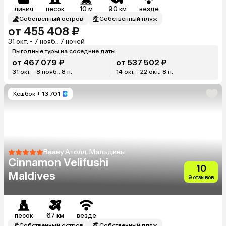
линия
песок
10 м
90 км
везде
Собственный остров
Собственный пляж
от 455 408 ₽
31 окт. - 7 нояб., 7 ночей
Выгодные туры на соседние даты
от 467 079 ₽
от 537 502 ₽
31 окт. - 8 нояб., 8 н.
14 окт. - 22 окт., 8 н.
Кешбэк
+ 13 701
Вааву Атолл, Мальдивы
Cinnamon Velifushi
10
Maldives
9 отзывов
песок
67 км
везде
Собственный остров
Собственный пляж