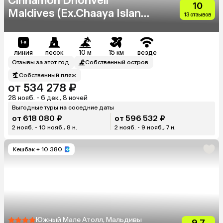
Cinnamon Dhonveli
10
Maldives (Ex.Chaaya Island
13 отзывов
Dhonveli)
линия
песок
10 м
15 км
везде
Отзывы за этот год
Собственный остров
Собственный пляж
от 534 278 ₽
28 нояб. - 6 дек., 8 ночей
Выгодные туры на соседние даты
от 618 080 ₽
от 596 532 ₽
2 нояб. - 10 нояб., 8 н.
2 нояб. - 9 нояб., 7 н.
Кешбэк
+ 10 380
Южный Мале Атолл, Мальдивы
9.7