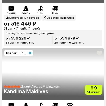
линия
песок
10 м
6 км
Собственный остров
Собственный пляж
от 516 446 ₽
31 окт. - 7 нояб., 7 ночей
Выгодные туры на соседние даты
от 536 226 ₽
от 554 879 ₽
31 окт. - 8 нояб., 8 н.
28 нояб. - 6 дек., 8 н.
Кешбэк
+ 9 108
Даалу Атолл, Мальдивы
9.9
Kandima Maldives
14 отзывов