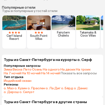
Популярные отели
Туры в популярные у гостей отели
★
★
★
★
★
★
★
Fairytern
Takamaka &
Chalets
Coco Villas
Cerf Island
South Point
Resort
Villas
Туры из Санкт-Петербурга на курорты о. Серф
Популярные запросы
Зима
·
Весна
·
Лето
·
Осень
·
На одного
·
На двоих
·
На троих
·
На 7 ночей
·
На 10 ночей
·
На 14 ночей
·
Показать все запросы
Тип отдыха
Индийский океан
Регионы
о. Маэ
·
о. Кузин
·
о. Праслен
·
о. Ла Диг
·
о. Бёрд
·
о. Денис
·
о. Дерош
·
о. Силуэт
Туры из Санкт-Петербурга в другие страны