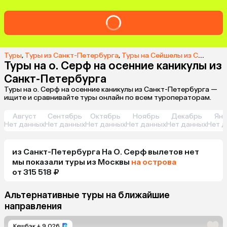
Туры
,
Туры из Санкт-Петербурга
,
Туры на Сейшелы из Санкт-Петербурга
Туры на о. Серф на осенние каникулы из
Санкт-Петербурга
Туры на о. Серф на осенние каникулы из Санкт-Петербурга —
ищите и сравнивайте туры онлайн по всем туроператорам.
Август
Сентябрь
Октябрь
Ноябрь
Декабрь
Янв
Нет данных
Нет данных
Нет данных
Нет данных
Нет данных
Нет д
из
Санкт-Петербурга
На О. Серф
вылетов нет
мы показали туры
из
Москвы
на острова
от 315 518 ₽
Альтернативные туры на ближайшие
направления
Кешбэк
+ 9 026