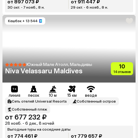
от 897 073 ₽
от 911 447 ₽
30 окт. - 7 нояб., 8 н.
29 окт. - 6 нояб., 8 н.
Кешбэк
+ 13 544
Южный Мале Атолл, Мальдивы
10
Niva Velassaru Maldives
14 отзывов
линия
песок
10 м
15 км
везде
Сеть отелей Universal Resorts
Собственный остров
Собственный пляж
от 677 232 ₽
28 нояб. - 6 дек., 8 ночей
Выгодные туры на соседние даты
от 774 461 ₽
от 779 657 ₽