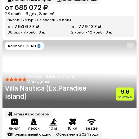
от 685 072 ₽
28 нояб. - 6 дек., 8 ночей
Выгодные туры на соседние даты
от 764 677 ₽
от 779 137 ₽
30 окт. - 7 нояб., 8 н.
2 нояб. - 10 нояб., 8 н.
Кешбэк
+ 12 131
Северный Мале Атолл,
Мальдивы
Villa Nautica (Ex.Paradise
9.6
Island)
21 отзыв
Летим Аэрофлотом
линия
песок
10 м
10 км
везде
Премиальный отдых
Обновлен в 2024 году