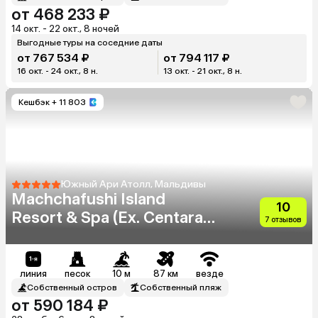
от 468 233 ₽
14 окт. - 22 окт., 8 ночей
Выгодные туры на соседние даты
от 767 534 ₽
от 794 117 ₽
16 окт. - 24 окт., 8 н.
13 окт. - 21 окт., 8 н.
Кешбэк
+ 11 803
Южный Ари Атолл, Мальдивы
Machchafushi Island
10
Resort & Spa (Ex. Centara
7 отзывов
Grand Island Resort & Spa
Maldives)
линия
песок
10 м
87 км
везде
Собственный остров
Собственный пляж
от 590 184 ₽