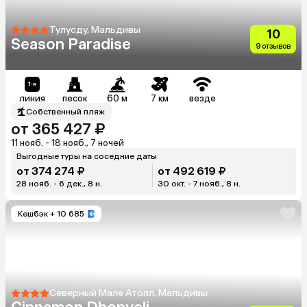
Тулусду, Мальдивы
10
Season Paradise
9 отзывов
линия
песок
60 м
7 км
везде
Собственный пляж
от 365 427 ₽
11 нояб. - 18 нояб., 7 ночей
Выгодные туры на соседние даты
от 374 274 ₽
от 492 619 ₽
28 нояб. - 6 дек., 8 н.
30 окт. - 7 нояб., 8 н.
Кешбэк
+ 10 685
Северный Мале Атолл, Мальдивы