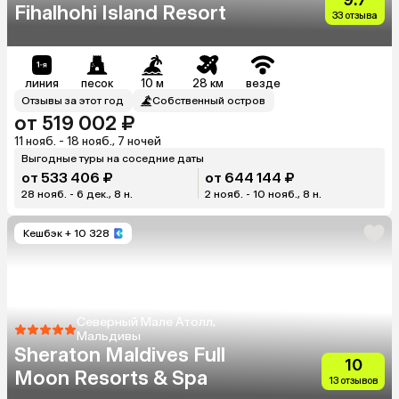
Fihalhohi Island Resort
33 отзыва
линия
песок
10 м
28 км
везде
Отзывы за этот год
Собственный остров
от 519 002 ₽
11 нояб. - 18 нояб., 7 ночей
Выгодные туры на соседние даты
от 533 406 ₽
от 644 144 ₽
28 нояб. - 6 дек., 8 н.
2 нояб. - 10 нояб., 8 н.
Кешбэк
+ 10 328
Северный Мале Атолл,
Мальдивы
Sheraton Maldives Full
10
Moon Resorts & Spa
13 отзывов