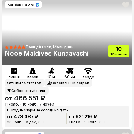
Кешбэк
+ 9 331
Вааву Атолл, Мальдивы
10
Nooe Maldives Kunaavashi
12 отзывов
линия
песок
10 м
60 км
везде
Отзывы за этот год
Собственный остров
Собственный пляж
от 466 551 ₽
11 нояб. - 18 нояб., 7 ночей
Выгодные туры на соседние даты
от 478 487 ₽
от 621 216 ₽
28 нояб. - 6 дек., 8 н.
1 нояб. - 9 нояб., 8 н.