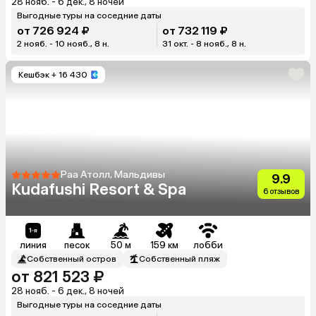
28 нояб. - 6 дек., 8 ночей
Выгодные туры на соседние даты
от 726 924 ₽
от 732 119 ₽
2 нояб. - 10 нояб., 8 н.
31 окт. - 8 нояб., 8 н.
Кешбэк
+ 16 430
Раа Атолл, Мальдивы
9.9
Kudafushi Resort & Spa
6 отзывов
линия
песок
50 м
159 км
лобби
Собственный остров
Собственный пляж
от 821 523 ₽
28 нояб. - 6 дек., 8 ночей
Выгодные туры на соседние даты