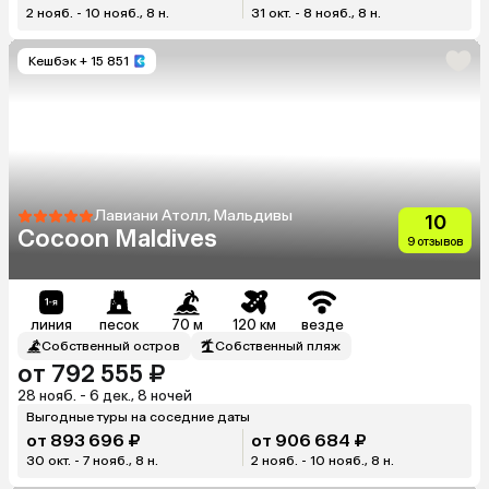
2 нояб. - 10 нояб., 8 н.
31 окт. - 8 нояб., 8 н.
Кешбэк
+ 15 851
Лавиани Атолл, Мальдивы
10
Cocoon Maldives
9 отзывов
линия
песок
70 м
120 км
везде
Собственный остров
Собственный пляж
от 792 555 ₽
28 нояб. - 6 дек., 8 ночей
Выгодные туры на соседние даты
от 893 696 ₽
от 906 684 ₽
30 окт. - 7 нояб., 8 н.
2 нояб. - 10 нояб., 8 н.