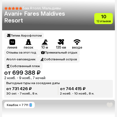
Баа Атолл, Мальдивы
Avani+ Fares Maldives
10
Resort
12 отзывов
Летим Аэрофлотом
линия
песок
10 м
135 км
везде
Отзывы за этот год
Премиальный отдых
Атолл-заповедник
Собственный остров
Собственный пляж
от 699 388 ₽
2 нояб. - 9 нояб., 7 ночей
Выгодные туры на соседние даты
от 731 426 ₽
от 744 415 ₽
30 окт. - 7 нояб., 8 н.
2 нояб. - 10 нояб., 8 н.
Кешбэк
+ 7 711