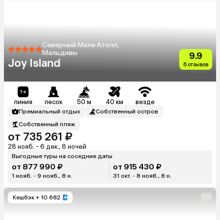
Северный Мале Атолл,
Мальдивы
9.9
Joy Island
6 отзывов
линия
песок
50 м
40 км
везде
Премиальный отдых
Собственный остров
Собственный пляж
от 735 261 ₽
28 нояб. - 6 дек., 8 ночей
Выгодные туры на соседние даты
от 877 990 ₽
от 915 430 ₽
1 нояб. - 9 нояб., 8 н.
31 окт. - 8 нояб., 8 н.
Кешбэк
+ 10 682