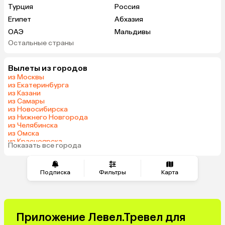
Турция
Россия
Египет
Абхазия
ОАЭ
Мальдивы
Остальные страны
Кипр
Гонконг
Саудовская Аравия
Вылеты из городов
из Москвы
из Екатеринбурга
из Казани
из Самары
из Новосибирска
из Нижнего Новгорода
из Челябинска
из Омска
из Красноярска
Показать все города
из Волгограда
Подписка
Фильтры
Карта
Приложение Левел.Тревел для