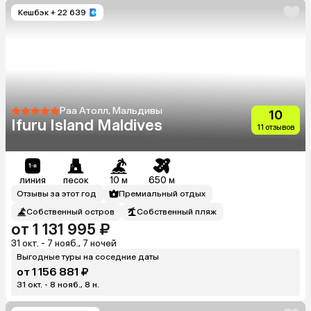
Кешбэк
+ 22 639
Раа Атолл, Мальдивы
10
Ifuru Island Maldives
11 отзывов
линия
песок
10 м
650 м
Отзывы за этот год
Премиальный отдых
Собственный остров
Собственный пляж
от 1 131 995 ₽
31 окт. - 7 нояб., 7 ночей
Выгодные туры на соседние даты
от 1 156 881 ₽
31 окт. - 8 нояб., 8 н.