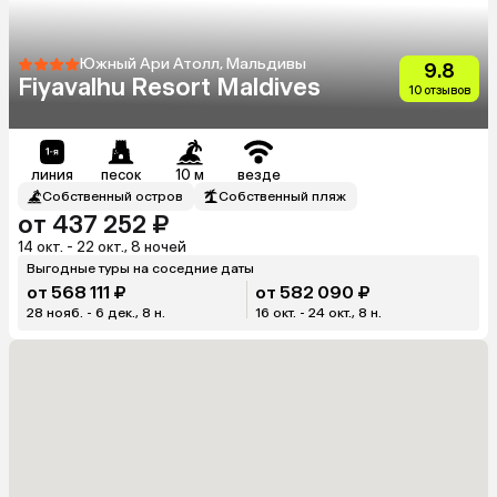
Южный Ари Атолл, Мальдивы
9.8
Fiyavalhu Resort Maldives
10 отзывов
линия
песок
10 м
везде
Собственный остров
Собственный пляж
от 437 252 ₽
14 окт. - 22 окт., 8 ночей
Выгодные туры на соседние даты
от 568 111 ₽
от 582 090 ₽
28 нояб. - 6 дек., 8 н.
16 окт. - 24 окт., 8 н.