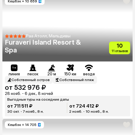
Кешбэк
+ 10 659
Раа Атолл, Мальдивы
Furaveri Island Resort &
10
Spa
11 отзывов
линия
песок
20 м
150 км
везде
Собственный остров
Собственный пляж
от 532 976 ₽
28 нояб. - 6 дек., 8 ночей
Выгодные туры на соседние даты
от 711 511 ₽
от 724 412 ₽
30 окт. - 7 нояб., 8 н.
2 нояб. - 10 нояб., 8 н.
Кешбэк
+ 14 705