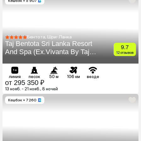
Кешбэк
+ 5 907
Бентота, Шри-Ланка
Taj Bentota Sri Lanka Resort
9.7
And Spa (Ex.Vivanta By Taj
12 отзывов
Bentota)
линия
песок
50 м
106 км
везде
от 295 350 ₽
13 нояб. - 21 нояб., 8 ночей
Кешбэк
+ 7 260