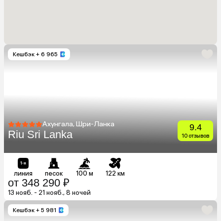
Кешбэк
+ 6 965
Ахунгала, Шри-Ланка
9.4
Riu Sri Lanka
10 отзывов
линия
песок
100 м
122 км
от 348 290 ₽
13 нояб. - 21 нояб., 8 ночей
Кешбэк
+ 5 981