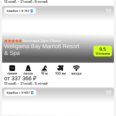
13 нояб. - 21 нояб., 8 ночей
Кешбэк
+ 6 747
Велигама, Шри-Ланка
Weligama Bay Marriott Resort
9.5
& Spa
13 отзывов
линия
песок
15 м
100 км
везде
от 337 366 ₽
13 нояб. - 21 нояб., 8 ночей
Кешбэк
+ 9 657