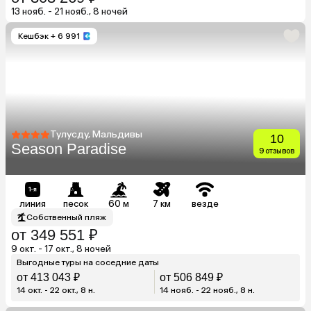
13 нояб. - 21 нояб., 8 ночей
Кешбэк
+ 6 991
Тулусду, Мальдивы
10
Season Paradise
9 отзывов
линия
песок
60 м
7 км
везде
Собственный пляж
от 349 551 ₽
9 окт. - 17 окт., 8 ночей
Выгодные туры на соседние даты
от 413 043 ₽
от 506 849 ₽
14 окт. - 22 окт., 8 н.
14 нояб. - 22 нояб., 8 н.