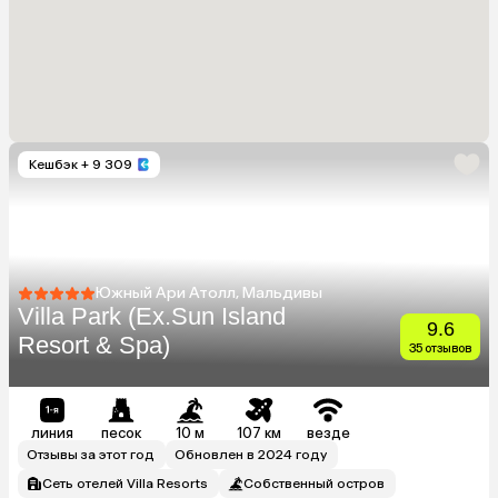
Кешбэк
+ 9 309
Южный Ари Атолл, Мальдивы
Villa Park (Ex.Sun Island
9.6
Resort & Spa)
35 отзывов
линия
песок
10 м
107 км
везде
Отзывы за этот год
Обновлен в 2024 году
Сеть отелей Villa Resorts
Собственный остров