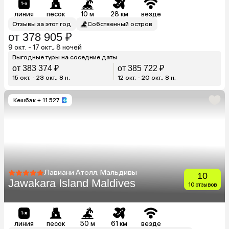
линия
песок
10 м
28 км
везде
Отзывы за этот год
Собственный остров
от 378 905 ₽
9 окт. - 17 окт., 8 ночей
Выгодные туры на соседние даты
от 383 374 ₽
от 385 722 ₽
15 окт. - 23 окт., 8 н.
12 окт. - 20 окт., 8 н.
Кешбэк
+ 11 527
Лавиани Атолл, Мальдивы
10
Jawakara Island Maldives
10 отзывов
линия
песок
50 м
61 км
везде