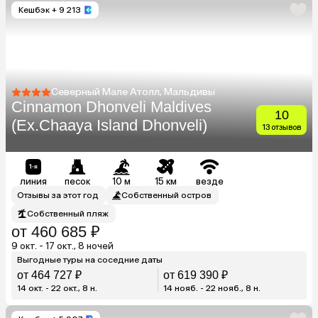
Кешбэк
+ 9 213
Северный Мале Атолл, Мальдивы
Cinnamon Dhonveli Maldives
10
(Ex.Chaaya Island Dhonveli)
13 отзывов
линия
песок
10 м
15 км
везде
Отзывы за этот год
Собственный остров
Собственный пляж
от 460 685 ₽
9 окт. - 17 окт., 8 ночей
Выгодные туры на соседние даты
от 464 727 ₽
от 619 390 ₽
14 окт. - 22 окт., 8 н.
14 нояб. - 22 нояб., 8 н.