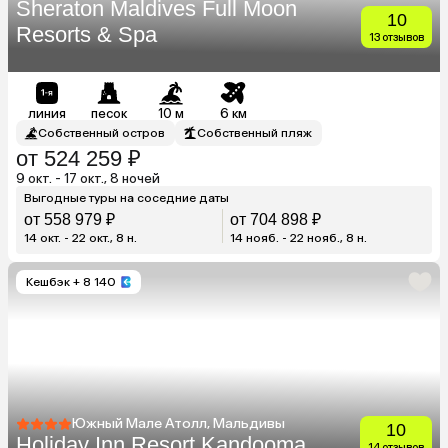
Sheraton Maldives Full Moon
10
Resorts & Spa
13 отзывов
линия
песок
10 м
6 км
Собственный остров
Собственный пляж
от 524 259 ₽
9 окт. - 17 окт., 8 ночей
Выгодные туры на соседние даты
от 558 979 ₽
от 704 898 ₽
14 окт. - 22 окт., 8 н.
14 нояб. - 22 нояб., 8 н.
Кешбэк
+ 8 140
Южный Мале Атолл, Мальдивы
10
Holiday Inn Resort Kandooma
14 отзывов