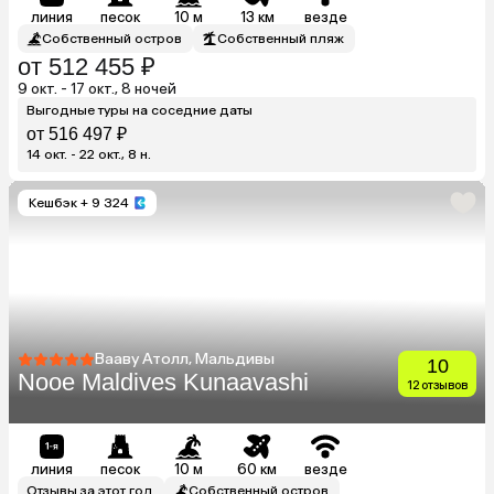
линия
песок
10 м
13 км
везде
Собственный остров
Собственный пляж
от 512 455 ₽
9 окт. - 17 окт., 8 ночей
Выгодные туры на соседние даты
от 516 497 ₽
14 окт. - 22 окт., 8 н.
Кешбэк
+ 9 324
Вааву Атолл, Мальдивы
10
Nooe Maldives Kunaavashi
12 отзывов
линия
песок
10 м
60 км
везде
Отзывы за этот год
Собственный остров