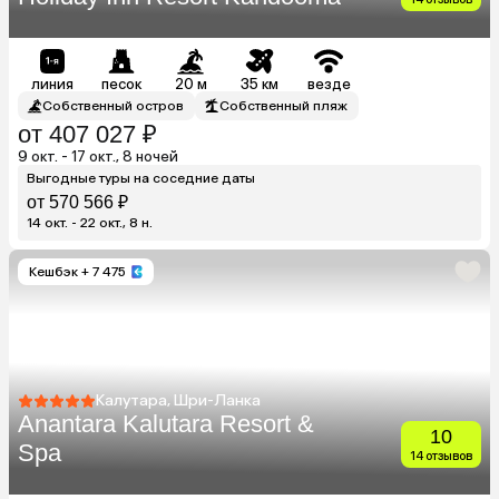
линия
песок
20 м
35 км
везде
Собственный остров
Собственный пляж
от 407 027 ₽
9 окт. - 17 окт., 8 ночей
Выгодные туры на соседние даты
от 570 566 ₽
14 окт. - 22 окт., 8 н.
Кешбэк
+ 7 475
Калутара, Шри-Ланка
Anantara Kalutara Resort &
10
Spa
14 отзывов