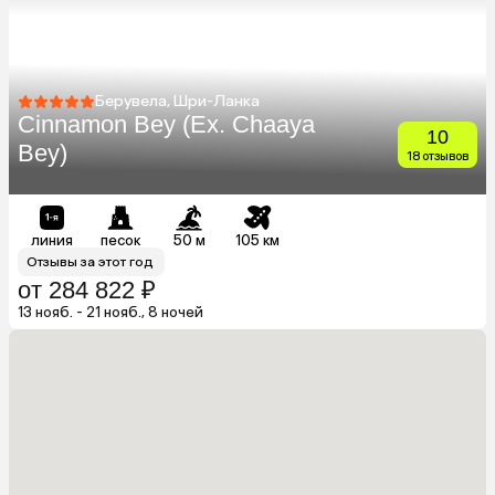
Берувела, Шри-Ланка
Cinnamon Bey (Ex. Chaaya
10
Bey)
18 отзывов
линия
песок
50 м
105 км
Отзывы за этот год
от 284 822 ₽
13 нояб. - 21 нояб., 8 ночей