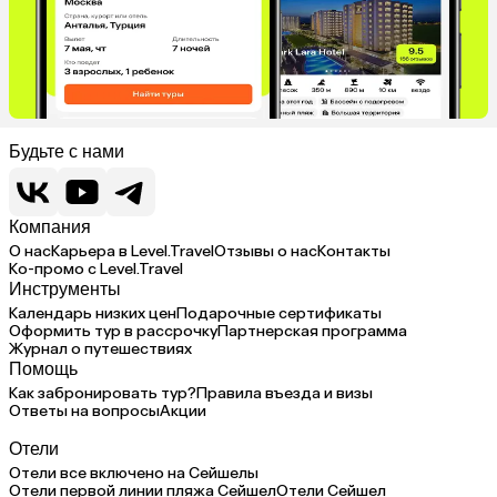
Будьте с нами
Компания
О нас
Карьера в Level.Travel
Отзывы о нас
Контакты
Ко-промо с Level.Travel
Инструменты
Календарь низких цен
Подарочные сертификаты
Оформить тур в рассрочку
Партнерская программа
Журнал о путешествиях
Помощь
Как забронировать тур?
Правила въезда и визы
Ответы на вопросы
Акции
Отели
Отели все включено на Сейшелы
Отели первой линии пляжа Сейшел
Отели Сейшел