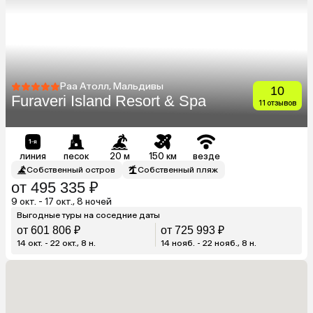
Раа Атолл, Мальдивы
10
Furaveri Island Resort & Spa
11 отзывов
линия
песок
20 м
150 км
везде
Собственный остров
Собственный пляж
от 495 335 ₽
9 окт. - 17 окт., 8 ночей
Выгодные туры на соседние даты
от 601 806 ₽
от 725 993 ₽
14 окт. - 22 окт., 8 н.
14 нояб. - 22 нояб., 8 н.