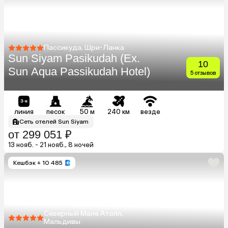
Пассикуда, Шри-Ланка
Sun Siyam Pasikudah (Ex.
10
Sun Aqua Passikudah Hotel)
5 отзывов
линия
песок
50 м
240 км
везде
Сеть отелей Sun Siyam
от 299 051 ₽
13 нояб. - 21 нояб., 8 ночей
Кешбэк
+ 10 485
Северный Мале Атолл,
Мальдивы