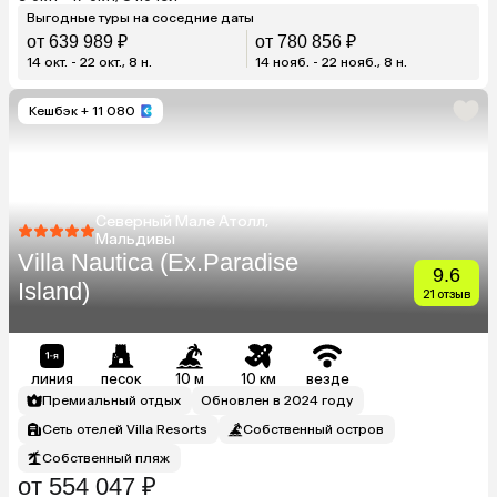
Выгодные туры на соседние даты
от 639 989 ₽
от 780 856 ₽
14 окт. - 22 окт., 8 н.
14 нояб. - 22 нояб., 8 н.
Кешбэк
+ 11 080
Северный Мале Атолл,
Мальдивы
Villa Nautica (Ex.Paradise
9.6
Island)
21 отзыв
линия
песок
10 м
10 км
везде
Премиальный отдых
Обновлен в 2024 году
Сеть отелей Villa Resorts
Собственный остров
Собственный пляж
от 554 047 ₽