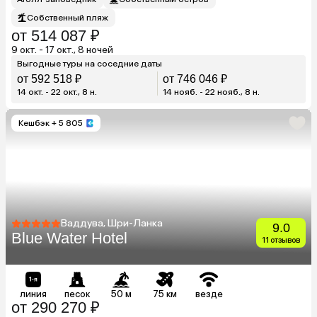
Собственный пляж
от 514 087 ₽
9 окт. - 17 окт., 8 ночей
Выгодные туры на соседние даты
от 592 518 ₽
от 746 046 ₽
14 окт. - 22 окт., 8 н.
14 нояб. - 22 нояб., 8 н.
Кешбэк
+ 5 805
Ваддува, Шри-Ланка
9.0
Blue Water Hotel
11 отзывов
линия
песок
50 м
75 км
везде
от 290 270 ₽