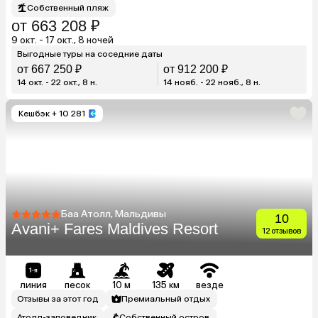
Собственный пляж
от 663 208 ₽
9 окт. - 17 окт., 8 ночей
Выгодные туры на соседние даты
от 667 250 ₽
от 912 200 ₽
14 окт. - 22 окт., 8 н.
14 нояб. - 22 нояб., 8 н.
Кешбэк
+ 10 281
Баа Атолл, Мальдивы
10
Avani+ Fares Maldives Resort
12 отзывов
линия
песок
10 м
135 км
везде
Отзывы за этот год
Премиальный отдых
Атолл-заповедник
Собственный остров