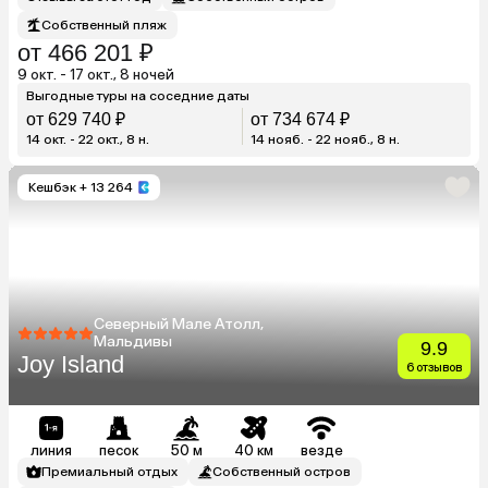
Собственный пляж
от 466 201 ₽
9 окт. - 17 окт., 8 ночей
Выгодные туры на соседние даты
от 629 740 ₽
от 734 674 ₽
14 окт. - 22 окт., 8 н.
14 нояб. - 22 нояб., 8 н.
Кешбэк
+ 13 264
Северный Мале Атолл,
Мальдивы
9.9
Joy Island
6 отзывов
линия
песок
50 м
40 км
везде
Премиальный отдых
Собственный остров