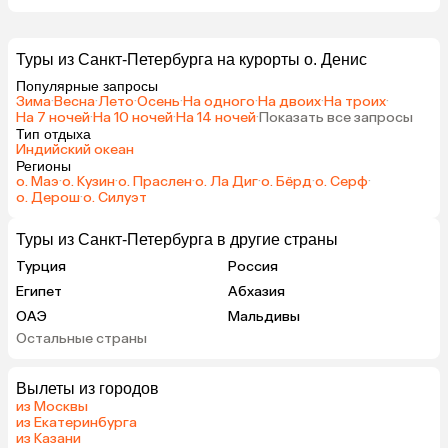
Туры из Санкт-Петербурга на курорты о. Денис
Популярные запросы
Зима
·
Весна
·
Лето
·
Осень
·
На одного
·
На двоих
·
На троих
·
На 7 ночей
·
На 10 ночей
·
На 14 ночей
·
Показать все запросы
Тип отдыха
Индийский океан
Регионы
о. Маэ
·
о. Кузин
·
о. Праслен
·
о. Ла Диг
·
о. Бёрд
·
о. Серф
·
о. Дерош
·
о. Силуэт
Туры из Санкт-Петербурга в другие страны
Турция
Россия
Египет
Абхазия
ОАЭ
Мальдивы
Остальные страны
Кипр
Гонконг
Саудовская Аравия
Вылеты из городов
из Москвы
из Екатеринбурга
из Казани