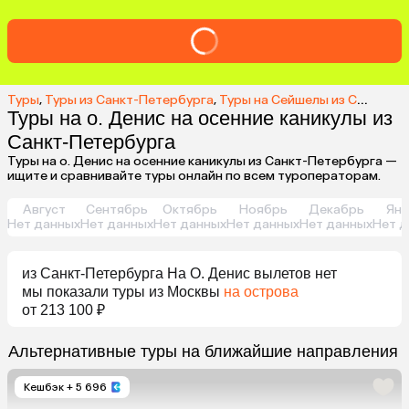
Туры
,
Туры из Санкт-Петербурга
,
Туры на Сейшелы из Санкт-Петербурга
Туры на о. Денис на осенние каникулы из
Санкт-Петербурга
Туры на о. Денис на осенние каникулы из Санкт-Петербурга —
ищите и сравнивайте туры онлайн по всем туроператорам.
Август
Сентябрь
Октябрь
Ноябрь
Декабрь
Янв
Нет данных
Нет данных
Нет данных
Нет данных
Нет данных
Нет д
из
Санкт-Петербурга
На О. Денис
вылетов нет
мы показали туры
из
Москвы
на острова
от 213 100 ₽
Альтернативные туры на ближайшие направления
Кешбэк
+ 5 696