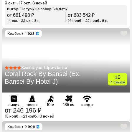
9 окт. - 17 окт., 8 ночей
Выгодные туры на соседние даты
от 661 493 ₽
от 683 542 ₽
14 окт. - 22 окт., 8 н.
14 нояб. - 22 нояб., 8 н.
Кешбэк
+ 4 923
Хиккадува, Шри-Ланка
Coral Rock By Bansei (Ex.
10
Bansei By Hotel J)
7 отзывов
линия
песок
10 м
135 км
везде
от 246 196 ₽
13 нояб. - 21 нояб., 8 ночей
Кешбэк
+ 9 906