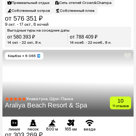
Премиальный отдых
Сеть отелей Crown&Champa
Собственный остров
Собственный пляж
от 576 351 ₽
9 окт. - 17 окт., 8 ночей
Выгодные туры на соседние даты
от 580 393 ₽
от 788 409 ₽
14 окт. - 22 окт., 8 н.
14 нояб. - 22 нояб., 8 н.
Кешбэк
+ 6 065
Унаватуна, Шри-Ланка
10
Araliya Beach Resort & Spa
11 отзывов
линия
песок
800 м
165 км
везде
от 303 269 ₽