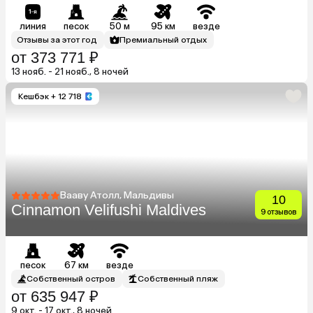
линия
песок
50 м
95 км
везде
Отзывы за этот год
Премиальный отдых
от 373 771 ₽
13 нояб. - 21 нояб., 8 ночей
Кешбэк
+ 12 718
Вааву Атолл, Мальдивы
10
Cinnamon Velifushi Maldives
9 отзывов
песок
67 км
везде
Собственный остров
Собственный пляж
от 635 947 ₽
9 окт. - 17 окт., 8 ночей