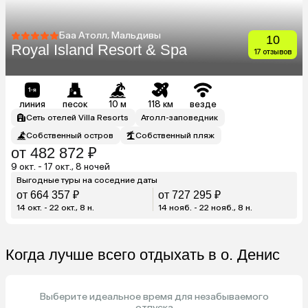
Баа Атолл, Мальдивы
10
Royal Island Resort & Spa
17 отзывов
линия
песок
10 м
118 км
везде
Сеть отелей Villa Resorts
Атолл-заповедник
Собственный остров
Собственный пляж
от 482 872 ₽
9 окт. - 17 окт., 8 ночей
Выгодные туры на соседние даты
от 664 357 ₽
от 727 295 ₽
14 окт. - 22 окт., 8 н.
14 нояб. - 22 нояб., 8 н.
Когда лучше всего отдыхать в о. Денис
Выберите идеальное время для незабываемого
отпуска