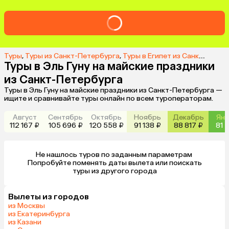
Туры
,
Туры из Санкт-Петербурга
,
Туры в Египет из Санкт-Петербурга
Туры в Эль Гуну на майские праздники
из Санкт-Петербурга
Туры в Эль Гуну на майские праздники из Санкт-Петербурга —
ищите и сравнивайте туры онлайн по всем туроператорам.
Август
Сентябрь
Октябрь
Ноябрь
Декабрь
Янв
112 167 ₽
105 696 ₽
120 558 ₽
91 138 ₽
88 817 ₽
81 2
Не нашлось туров по заданным параметрам 

 Попробуйте поменять даты вылета или поискать 
туры из другого города
Вылеты из городов
из Москвы
из Екатеринбурга
из Казани