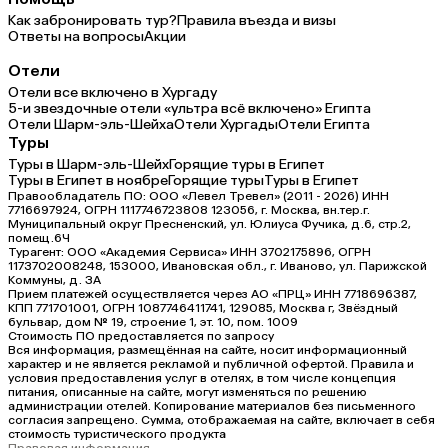
Как забронировать тур?
Правила въезда и визы
Ответы на вопросы
Акции
Отели
Отели все включено в Хургаду
5-и звездочные отели «ультра всё включено» Египта
Отели Шарм-эль-Шейха
Отели Хургады
Отели Египта
Туры
Туры в Шарм-эль-Шейх
Горящие туры в Египет
Туры в Египет в ноябре
Горящие туры
Туры в Египет
Правообладатель ПО: ООО «Левел Тревел» (2011 - 2026) ИНН
7716697924, ОГРН 1117746723808 123056, г. Москва, вн.тер.г.
Муниципальный округ Пресненский, ул. Юлиуса Фучика, д.6, стр.2,
помещ.6Ч
Турагент: ООО «Академия Сервиса» ИНН 3702175896, ОГРН
1173702008248, 153000, Ивановская обл., г. Иваново, ул. Парижской
Коммуны, д. ЗА
Прием платежей осуществляется через АО «ПРЦ» ИНН 7718696387,
КПП 771701001, ОГРН 1087746411741, 129085, Москва г, Звёздный
бульвар, дом № 19, строение 1, эт. 10, пом. 1009
Стоимость ПО предоставляется по запросу
Вся информация, размещённая на сайте, носит информационный
характер и не является рекламой и публичной офертой. Правила и
условия предоставления услуг в отелях, в том числе концепция
питания, описанные на сайте, могут изменяться по решению
администрации отелей. Копирование материалов без письменного
согласия запрещено. Сумма, отображаемая на сайте, включает в себя
стоимость туристического продукта
Правовая информация