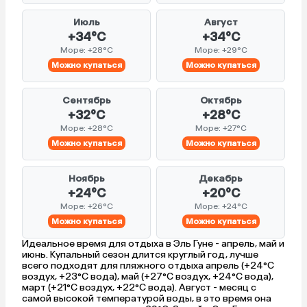
Июль
Август
+34°C
+34°C
Море: +28°C
Море: +29°C
Можно купаться
Можно купаться
Сентябрь
Октябрь
+32°C
+28°C
Море: +28°C
Море: +27°C
Можно купаться
Можно купаться
Ноябрь
Декабрь
+24°C
+20°C
Море: +26°C
Море: +24°C
Можно купаться
Можно купаться
Идеальное время для отдыха в Эль Гуне - апрель, май и
июнь. Купальный сезон длится круглый год, лучше
всего подходят для пляжного отдыха апрель (+24°C
воздух, +23°C вода), май (+27°C воздух, +24°C вода),
март (+21°C воздух, +22°C вода). Август - месяц с
самой высокой температурой воды, в это время она