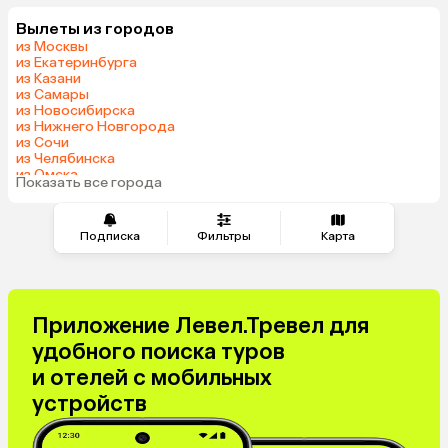
Шри-Ланка
Индия
Вылеты из городов
Кипр
Гонконг
из Москвы
Саудовская Аравия
Куба
из Екатеринбурга
из Казани
из Самары
из Новосибирска
из Нижнего Новгорода
из Сочи
из Челябинска
из Омска
Показать все города
из Красноярска
Подписка
Фильтры
Карта
Приложение Левел.Тревел для
удобного поиска туров
и отелей с мобильных
устройств