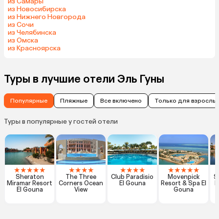
из Самары
из Новосибирска
из Нижнего Новгорода
из Сочи
из Челябинска
из Омска
из Красноярска
Туры в лучшие отели Эль Гуны
Популярные
Пляжные
Все включено
Только для взрослы
Туры в популярные у гостей отели
★
★
★
★
★
★
★
★
★
★
★
★
★
★
★
★
★
★
Sheraton
The Three
Club Paradisio
Movenpick
S
Miramar Resort
Corners Ocean
El Gouna
Resort & Spa El
E
El Gouna
View
Gouna