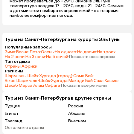
может прогреваться до +29°C. Зимой в Эль Гуне
температура воздуха 17 - 20°C, воды 21 - 24°C. Семьям
с детьми стоит выбирать апрель и май - в это время
наиболее комфортная погода.
Туры из Санкт-Петербурга на курорты Эль Гуны
Популярные запросы
Зима
·
Весна
·
Лето
·
Осень
·
На одного
·
На двоих
·
На троих
·
На 2 ночи
·
На 3 ночи
·
На 5 ночей
·
Показать все запросы
Тип отдыха
Страны Африки
Регионы
Шарм-эль-Шейх
·
Хургада (город)
·
Сома Бей
·
Rixos Шарм-эль-Шейх
·
Хургада
·
Макади Бэй
·
Сахл Хашиш
·
Дахаб
·
Марса Алам
·
Сафага
·
Показать все регионы
Туры из Санкт-Петербурга в другие страны
Турция
Россия
Египет
Абхазия
Таиланд
Вьетнам
Остальные страны
ОАЭ
Мальдивы