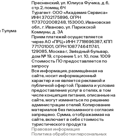
Пресненский, ул. Юлиуса Фучика, д.6,
стр.2, помещ.6Ч
Турагент: ООО «Академия Сервиса»
ИНН 3702175896, ОГРН
1173702008248, 153000, Ивановская
обл., г. Иваново, ул. Парижской
 Тулума
Коммуны, д. ЗА
Прием платежей осуществляется
через АО «ПРЦ» ИНН 7718696387, КПП
771701001, ОГРН 1087746411741,
129085, Москва г, Звёздный бульвар,
дом № 19, строение 1, эт. 10, пом. 1009
Стоимость ПО предоставляется по
запросу
Вся информация, размещённая на
сайте, носит информационный
характер и не является рекламой и
публичной офертой. Правила и условия
предоставления услуг в отелях, в том
числе концепция питания, описанные на
сайте, могут изменяться по решению
администрации отелей. Копирование
материалов без письменного согласия
запрещено. Сумма, отображаемая на
сайте, включает в себя стоимость
туристического продукта
Правовая информация
Политика обработки персональных