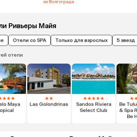
из Волгограда
ели Ривьеры Майя
ые
Отели со SPA
Только для взрослых
5 звезд
тей отели
★
★
★
★
★
★
★
★
★
★
★
★
elo Maya
Las Golondrinas
Sandos Riviera
Be Tul
opical
Select Club
& Spa R
Be H