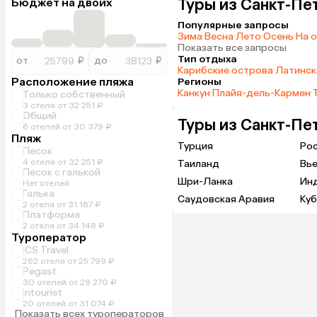
Туры из Санкт-Пе
Бюджет на двоих
Популярные запросы
Зима
·
Весна
·
Лето
·
Осень
·
На 
Показать все запросы
Тип отдыха
от
₽
до
₽
Карибские острова
·
Латинск
Расположение пляжа
Регионы
Канкун
·
Плайя-дель-Кармен
·
Только собственный
3 отеля от 32 251 ₽
Общий
Туры из Санкт-Пе
6 отелей от 30 379 ₽
Пляж
Турция
Ро
Песок
4 отеля от 32 251 ₽
Таиланд
Вь
Песок с галькой
Шри-Ланка
Ин
Нет отелей
Галька
Саудовская Аравия
Куб
2 отеля от 31 167 ₽
Платформа
2 отеля от 34 148 ₽
Туроператор
ICS Travel
262 отеля от 25 799 ₽
Pegast
30 отелей от 29 270 ₽
Intourist
20 отелей от 31 074 ₽
Показать всех туроператоров