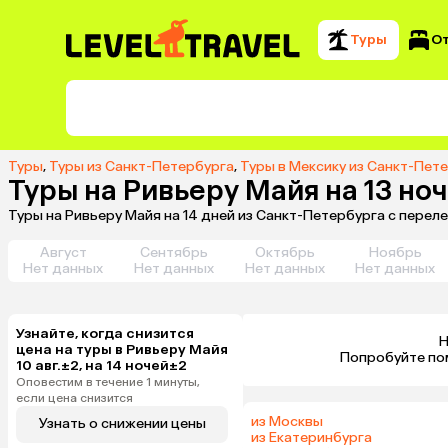
Туры
О
Туры
,
Туры из Санкт-Петербурга
,
Туры в Мексику из Санкт-Пет
Туры на Ривьеру Майя на 13 но
Туры на Ривьеру Майя на 14 дней из Санкт-Петербурга с пере
Август
Сентябрь
Октябрь
Ноябрь
Нет данных
Нет данных
Нет данных
Нет данных
Узнайте, когда снизится
Н
цена на туры в Ривьеру Майя
 Попробуйте по
10 авг.±2, на 14 ночей±2
Оповестим в течение 1 минуты,
если цена снизится
из Москвы
Узнать о снижении цены
из Екатеринбурга