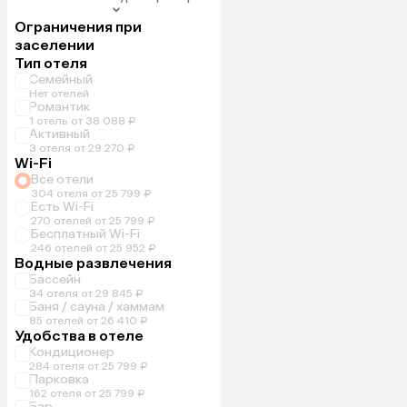
Ограничения при
заселении
Тип отеля
Семейный
Нет отелей
Романтик
1 отель от 38 088 ₽
Активный
3 отеля от 29 270 ₽
Wi-Fi
Все отели
304 отеля от 25 799 ₽
Есть Wi-Fi
270 отелей от 25 799 ₽
Бесплатный Wi-Fi
246 отелей от 25 952 ₽
Водные развлечения
Бассейн
34 отеля от 29 845 ₽
Баня / сауна / хаммам
85 отелей от 26 410 ₽
Удобства в отеле
Кондиционер
284 отеля от 25 799 ₽
Парковка
162 отеля от 25 799 ₽
Бар