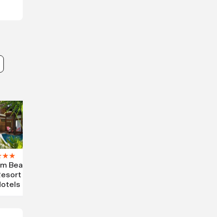
★
★
★
um Beach
esort By
otels