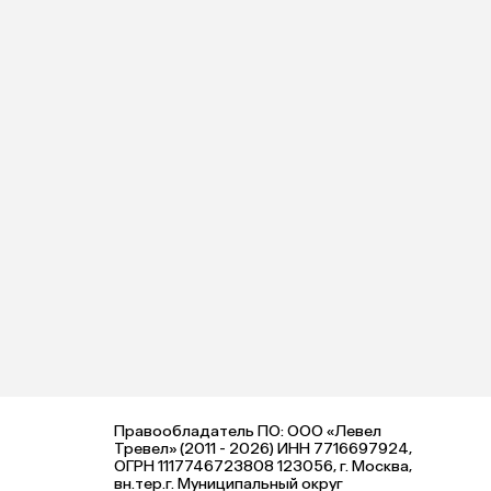
Правообладатель ПО: ООО «Левел
Тревел» (2011 - 2026) ИНН 7716697924,
ОГРН 1117746723808 123056, г. Москва,
вн.тер.г. Муниципальный округ