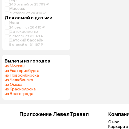
246 отелей от 25 799 ₽
Массаж
71 отелей от 26 410 ₽
Для семей с детьми
Няня
24 отеля от 26 410 ₽
Детское меню
6 отелей от 31 371 ₽
Детский бассейн
5 отелей от 31 167 ₽
Вылеты из городов
из Москвы
из Екатеринбурга
из Новосибирска
из Челябинска
из Омска
из Красноярска
из Волгограда
Приложение Левел.Тревел
Компан
О нас
Карьера в 