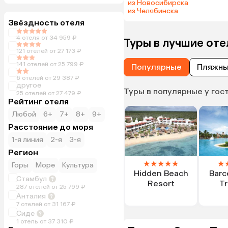
из Новосибирска
из Челябинска
Звёздность отеля
4 отеля от 34 959 ₽
Туры в лучшие от
121 отелей от 27 173 ₽
141 отелей от 25 799 ₽
Популярные
Пляжн
6 отелей от 29 387 ₽
другое
Туры в популярные у гос
25 отелей от 27 479 ₽
Рейтинг отеля
Любой
6+
7+
8+
9+
Расстояние до моря
1-я линия
2-я
3-я
Регион
★
★
★
★
★
★
Горы
Море
Культура
Hidden Beach
Barc
Стамбул
Resort
Tr
287 отелей от 25 799 ₽
Анталия
7 отелей от 31 167 ₽
Сиде
1 отель от 37 310 ₽