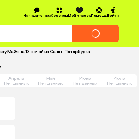
Напишите нам
Сервисы
Мой список
Помощь
Войти
еру Майя на 13 ночей из Санкт-Петербурга
.
Апрель
Май
Июнь
Июль
Нет данных
Нет данных
Нет данных
Нет данных