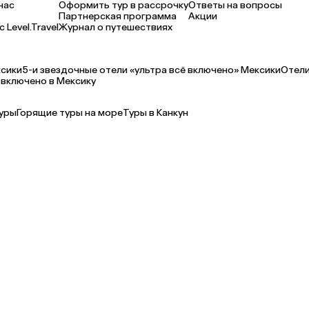
нас
Оформить тур в рассрочку
Ответы на вопросы
Партнерская программа
Акции
 Level.Travel
Журнал о путешествиях
сики
5-и звездочные отели «ультра всё включено» Мексики
Отели
 включено в Мексику
уры
Горящие туры на море
Туры в Канкун