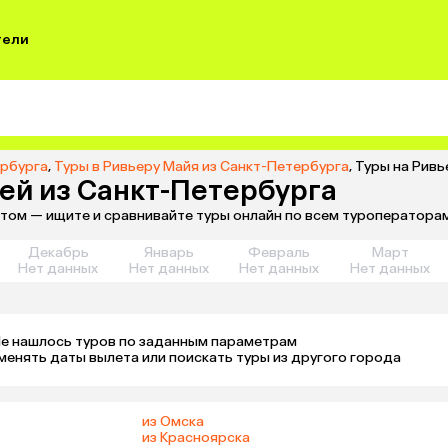
тели
ербурга
,
Туры в Ривьеру Майя из Санкт-Петербурга
,
Туры на Ривь
чей из Санкт-Петербурга
летом — ищите и сравнивайте туры онлайн по всем туроператорам
Декабрь
Январь
Февраль
Март
Нет данных
Нет данных
Нет данных
Нет данных
е нашлось туров по заданным параметрам 

менять даты вылета или поискать туры из другого города
из Омска
из Красноярска