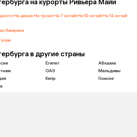
тербурга на курорты Ривьера Майи
одного
·
На двоих
·
На троих
·
На 7 ночей
·
На 10 ночей
·
На 14 ночей
·
ая Америка
Тулум
тербурга в другие страны
ссия
Египет
Абхазия
етнам
ОАЭ
Мальдивы
дия
Кипр
Гонконг
а