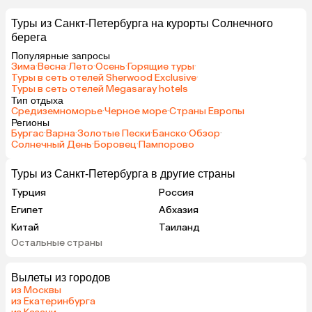
Туры из Санкт-Петербурга на курорты Солнечного
берега
Популярные запросы
Зима
·
Весна
·
Лето
·
Осень
·
Горящие туры
·
Туры в сеть отелей Sherwood Exclusive
·
Туры в сеть отелей Megasaray hotels
Тип отдыха
Средиземноморье
·
Черное море
·
Страны Европы
Регионы
Бургас
·
Варна
·
Золотые Пески
·
Банско
·
Обзор
·
Солнечный День
·
Боровец
·
Пампорово
Туры из Санкт-Петербурга в другие страны
Турция
Россия
Египет
Абхазия
Китай
Таиланд
Остальные страны
Вьетнам
ОАЭ
Мальдивы
Тунис
Вылеты из городов
Грузия
Беларусь
из Москвы
Армения
Шри-Ланка
из Екатеринбурга