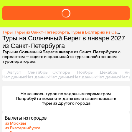
Туры
,
Туры из Санкт-Петербурга
,
Туры в Болгарию из Санкт-Петербурга
Туры на Солнечный Берег в январе 2027
из Санкт-Петербурга
Туры на Солнечный Берег в январе из Санкт-Петербурга с
перелетом — ищите и сравнивайте туры онлайн по всем
туроператорам.
Август
Сентябрь
Октябрь
Ноябрь
Декабрь
Янв
Нет данных
Нет данных
Нет данных
Нет данных
Нет данных
Нет д
Не нашлось туров по заданным параметрам 

 Попробуйте поменять даты вылета или поискать 
туры из другого города
Вылеты из городов
из Москвы
из Екатеринбурга