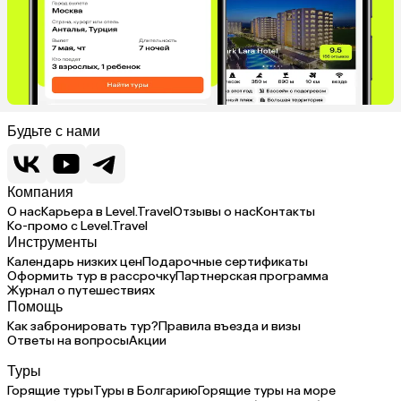
Будьте с нами
Компания
О нас
Карьера в Level.Travel
Отзывы о нас
Контакты
Ко-промо с Level.Travel
Инструменты
Календарь низких цен
Подарочные сертификаты
Оформить тур в рассрочку
Партнерская программа
Журнал о путешествиях
Помощь
Как забронировать тур?
Правила въезда и визы
Ответы на вопросы
Акции
Туры
Горящие туры
Туры в Болгарию
Горящие туры на море