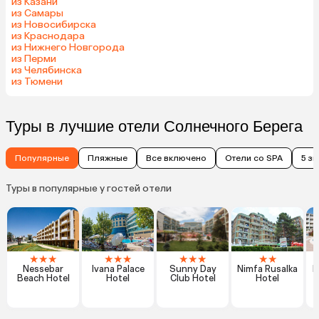
из Казани
из Самары
из Новосибирска
из Краснодара
из Нижнего Новгорода
из Перми
из Челябинска
из Тюмени
Туры в лучшие отели Солнечного Берега
Популярные
Пляжные
Все включено
Отели со SPA
5 з
Туры в популярные у гостей отели
★
★
★
★
★
★
★
★
★
★
★
Nessebar
Ivana Palace
Sunny Day
Nimfa Rusalka
B
Beach Hotel
Hotel
Club Hotel
Hotel