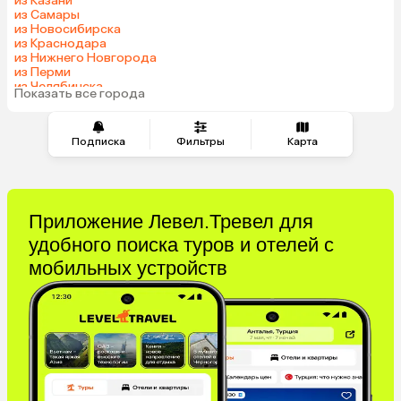
из Казани
Казахстан
Азербайджан
из Самары
Узбекистан
Индия
из Новосибирска
из Краснодара
Сербия
Кипр
из Нижнего Новгорода
Катар
Киргизия
из Перми
из Челябинска
Иордания
Гонконг
Показать все города
из Тюмени
Саудовская Аравия
Куба
Греция
Таджикистан
Подписка
Фильтры
Карта
Венгрия
Болгария
Приложение Левел.Тревел для
удобного поиска туров и отелей с
мобильных устройств