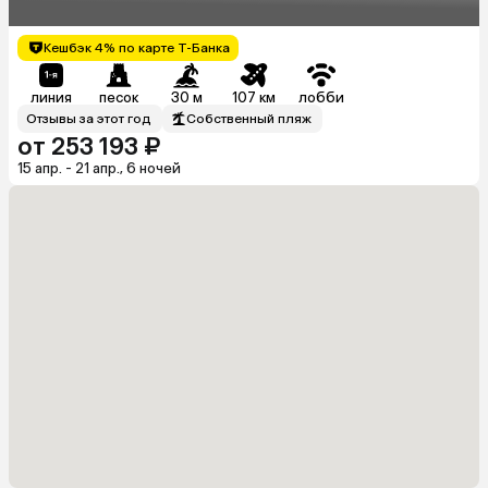
Кешбэк 4% по карте Т-Банка
линия
песок
30 м
107 км
лобби
Отзывы за этот год
Собственный пляж
от 253 193 ₽
15 апр. - 21 апр., 6 ночей