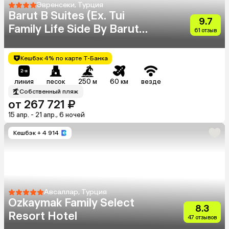
Эвренсеки, Турция
Barut B Suites (Ex. Tui
9.7
Family Life Side By Barut
61 отзыв
Hotels)
Кешбэк 4% по карте Т-Банка
линия
песок
250 м
60 км
везде
Собственный пляж
от 267 721 ₽
15 апр. - 21 апр., 6 ночей
Кешбэк
+ 4 914
Авсаллар, Турция
Ozkaymak Family Select
8.3
Resort Hotel
47 отзывов