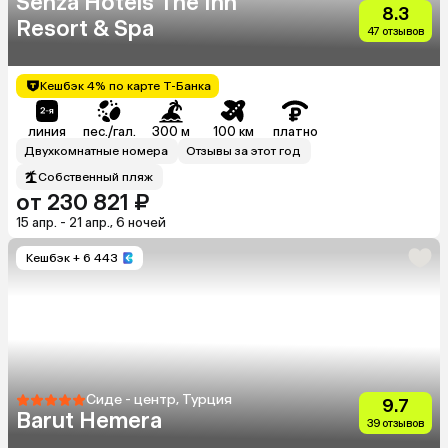
Senza Hotels The Inn
8.3
Resort & Spa
47 отзывов
Кешбэк 4% по карте Т-Банка
линия
пес./гал.
300 м
100 км
платно
Двухкомнатные номера
Отзывы за этот год
Собственный пляж
от 230 821 ₽
15 апр. - 21 апр., 6 ночей
Кешбэк
+ 6 443
Сиде - центр, Турция
9.7
Barut Hemera
39 отзывов