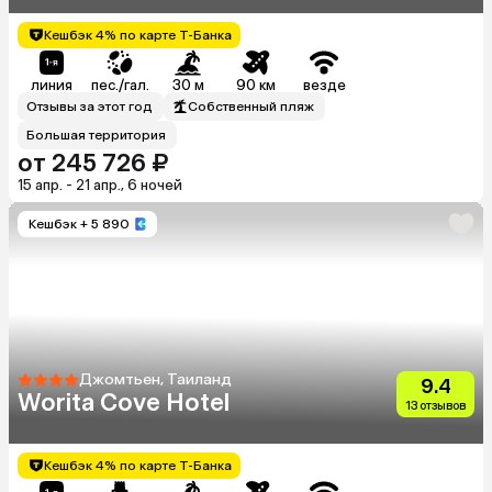
Кешбэк 4% по карте Т-Банка
линия
пес./гал.
30 м
90 км
везде
Отзывы за этот год
Собственный пляж
Большая территория
от 245 726 ₽
15 апр. - 21 апр., 6 ночей
Кешбэк
+ 5 890
Джомтьен, Таиланд
9.4
Worita Cove Hotel
13 отзывов
Кешбэк 4% по карте Т-Банка