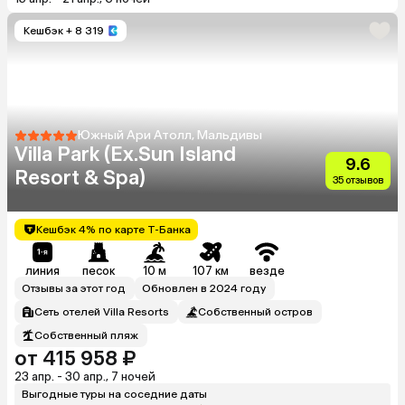
Кешбэк
+ 8 319
Южный Ари Атолл, Мальдивы
Villa Park (Ex.Sun Island
9.6
Resort & Spa)
35 отзывов
Кешбэк 4% по карте Т-Банка
линия
песок
10 м
107 км
везде
Отзывы за этот год
Обновлен в 2024 году
Сеть отелей Villa Resorts
Собственный остров
Собственный пляж
от 415 958 ₽
23 апр. - 30 апр., 7 ночей
Выгодные туры на соседние даты