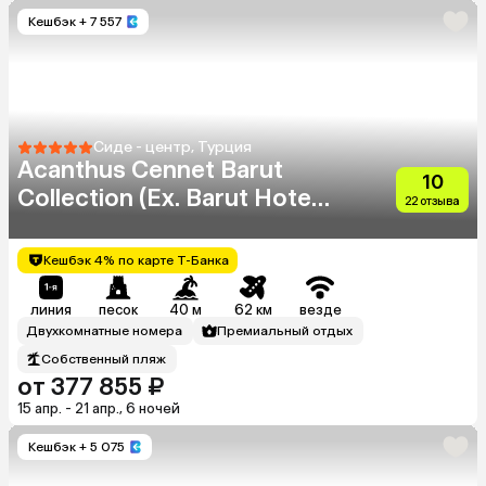
Кешбэк
+ 7 557
Сиде - центр, Турция
Acanthus Cennet Barut
10
Collection (Ex. Barut Hotels
22 отзыва
Cennet & Acanthus)
Кешбэк 4% по карте Т-Банка
линия
песок
40 м
62 км
везде
Двухкомнатные номера
Премиальный отдых
Собственный пляж
от 377 855 ₽
15 апр. - 21 апр., 6 ночей
Кешбэк
+ 5 075