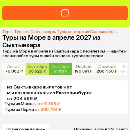
Туры
,
Туры из Сыктывкара
,
Туры на море из Сыктывкара
,
Туры н
Туры на Море в апреле 2027 из
Сыктывкара
Туры на Море в апреле из Сыктывкара с перелетом — ищите и
сравнивайте туры онлайн по всем туроператорам.
Август
Сентябрь
Октябрь
Ноябрь
Декабрь
Янв
78 862 ₽
55 628 ₽
51 151 ₽
196 391 ₽
206 450 ₽
Нет д
из
Сыктывкара
вылетов нет
мы показали туры
из
Екатеринбурга
от 204 569 ₽
Туры из Москвы
от 91 398 ₽
Туры из Перми
от 208 794 ₽
По рекомендации
Показаны туры в 174 отеля