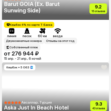
Barut GOIA (Ex. Barut
9.2
Sunwing Side)
15 отзывов
Кешбэк 4% по карте Т-Банка
линия
песок
60 км
везде
Двухкомнатные номера
Отзывы за этот год
Собственный пляж
от 276 944 ₽
15 апр. - 21 апр., 6 ночей
Кешбэк
+ 5 063
Авсаллар, Турция
9.3
Aska Just In Beach Hotel
43 отзыва