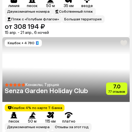
линия
песок
50 м
35 км
везде
Двухкомнатные номера
Собственный пляж
Пляж с «Голубым флагом»
Большая территория
от 308 194 ₽
15 апр. - 21 апр., 6 ночей
Кешбэк
+ 4 780
Конаклы, Турция
7.0
Senza Garden Holiday Club
77 отзывов
Кешбэк 4% по карте Т-Банка
песок
50 м
115 км
платно
Двухкомнатные номера
Отзывы за этот год