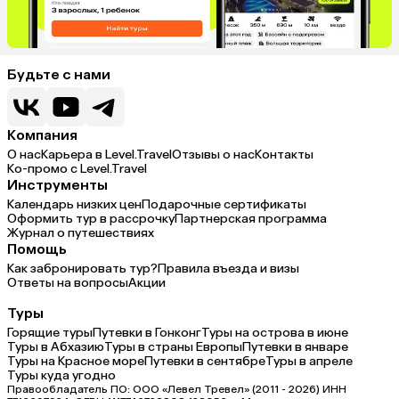
Будьте с нами
Компания
О нас
Карьера в Level.Travel
Отзывы о нас
Контакты
Ко-промо с Level.Travel
Инструменты
Календарь низких цен
Подарочные сертификаты
Оформить тур в рассрочку
Партнерская программа
Журнал о путешествиях
Помощь
Как забронировать тур?
Правила въезда и визы
Ответы на вопросы
Акции
Туры
Горящие туры
Путевки в Гонконг
Туры на острова в июне
Туры в Абхазию
Туры в cтраны Европы
Путевки в январе
Туры на Красное море
Путевки в сентябре
Туры в апреле
Туры куда угодно
Правообладатель ПО: ООО «Левел Тревел» (2011 - 2026) ИНН