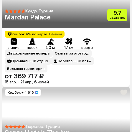
Кунду, Турция
9.7
Mardan Palace
24 отзыва
Кешбэк 4% по карте Т-Банка
линия
песок
50 м
17 км
везде
Двухкомнатные номера
Отзывы за этот год
Премиальный отдых
Собственный пляж
Большая территория
от 369 717 ₽
15 апр. - 21 апр., 6 ночей
Кешбэк
+ 4 616
Тюрклер, Турция