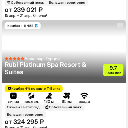
Собственный пляж
Большая территория
от 239 021 ₽
15 апр. - 21 апр., 6 ночей
Кешбэк
+ 6 485
Авсаллар, Турция
Rubi Platinum Spa Resort &
9.7
Suites
19 отзывов
Кешбэк 4% по карте Т-Банка
линия
пес./гал.
130 м
95 км
везде
Отзывы за этот год
Собственный пляж
Большая территория
от 324 295 ₽
15 апр. - 21 апр., 6 ночей