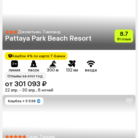
Джомтьен, Таиланд
8.7
Pattaya Park Beach Resort
81 отзыв
Кешбэк 4% по карте Т-Банка
линия
песок
300 м
132 км
везде
Отзывы за этот год
от 301 093 ₽
22 апр. - 30 апр., 8 ночей
Кешбэк
+ 5 538
Сиде, Турция