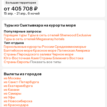
Большая территория
от 405 708 ₽
15 апр. - 21 апр., 6 ночей
Туры из Сыктывкара на курорты моря
Популярные запросы
Горящие туры
·
Туры в сеть отелей Sherwood Exclusive
·
Туры в сеть отелей Megasaray hotels
Тип отдыха
Горнолыжные курорты России
·
Средиземноморье
·
Балтийское море
·
Красное море
·
Латинская Америка
·
Страны Персидского залива
·
Черное море
·
Юго-Восточная Азия
·
Страны Ближнего Востока
·
Страны Европы
·
Показать все типы
Вылеты из городов
из Москвы
из Санкт-Петербурга
из Екатеринбурга
из Казани
из Самары
из Уфы
из Новосибирска
из Краснодара