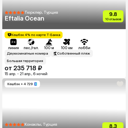
Тюрклер, Турция
9.8
Eftalia Ocean
10 отзывов
Кешбэк 4% по карте Т-Банка
линия
пес./гал.
100 м
100 км
лобби
Двухкомнатные номера
Собственный пляж
Большая территория
от 235 718 ₽
15 апр. - 21 апр., 6 ночей
Кешбэк
+ 4 729
Конаклы, Турция
8.3