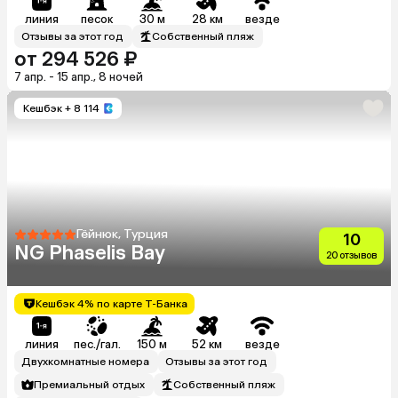
линия
песок
30 м
28 км
везде
Отзывы за этот год
Собственный пляж
от 294 526 ₽
7 апр. - 15 апр., 8 ночей
Кешбэк
+ 8 114
Гёйнюк, Турция
10
NG Phaselis Bay
20 отзывов
Кешбэк 4% по карте Т-Банка
линия
пес./гал.
150 м
52 км
везде
Двухкомнатные номера
Отзывы за этот год
Премиальный отдых
Собственный пляж