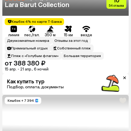
10
Lara Barut Collection
54 отзыва
Кешбэк 4% по карте Т-Банка
линия
пес./гал.
350 м
15 км
везде
Двухкомнатные номера
Отзывы за этот год
Премиальный отдых
Собственный пляж
Пляж с «Голубым флагом»
Большая территория
от 388 380 ₽
15 апр. - 21 апр., 6 ночей
Как купить тур
Подбор, оплата, документы
Кешбэк
+ 7 394