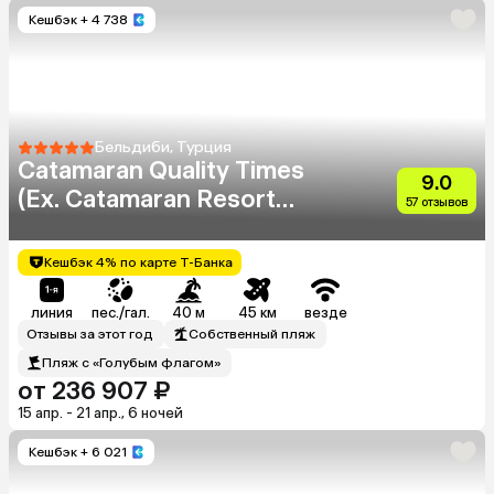
Кешбэк
+ 4 738
Бельдиби, Турция
Catamaran Quality Times
9.0
(Ex. Catamaran Resort
57 отзывов
Hotel)
Кешбэк 4% по карте Т-Банка
линия
пес./гал.
40 м
45 км
везде
Отзывы за этот год
Собственный пляж
Пляж с «Голубым флагом»
от 236 907 ₽
15 апр. - 21 апр., 6 ночей
Кешбэк
+ 6 021