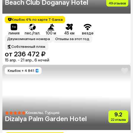
Beach Club Doganay Hotel
49 отзывов
Кешбэк 4% по карте Т-Банка
линия
пес./гал.
100 м
45 км
везде
Двухкомнатные номера
Отзывы за этот год
Собственный пляж
от 236 472 ₽
15 апр. - 21 апр., 6 ночей
Кешбэк
+ 4 841
Конаклы, Турция
9.2
Dizalya Palm Garden Hotel
22 отзыва