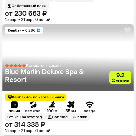
Собственный пляж
от 230 663 ₽
15 апр. - 21 апр., 6 ночей
Кешбэк
+ 6 286
Конаклы, Турция
Blue Marlin Deluxe Spa &
9.2
Resort
25 отзывов
Кешбэк 4% по карте Т-Банка
линия
пес./гал.
100 м
55 км
везде
Отзывы за этот год
Собственный пляж
от 314 335 ₽
15 апр. - 21 апр., 6 ночей