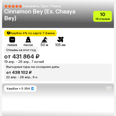
Берувела, Шри-Ланка
Cinnamon Bey (Ex. Chaaya
10
Bey)
18 отзывов
Кешбэк 4% по карте Т-Банка
линия
песок
50 м
105 км
Отзывы за этот год
от 431 864 ₽
19 апр. - 26 апр., 7 ночей
Выгодные туры на соседние даты
от 438 102 ₽
22 апр. - 28 апр., 6 н.
Кешбэк
+ 5 354