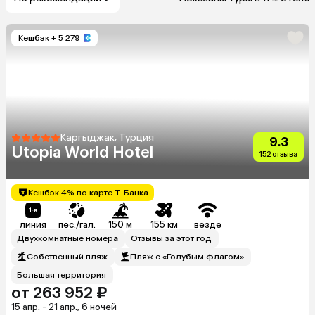
Кешбэк
+ 5 279
Каргыджак, Турция
9.3
Utopia World Hotel
152 отзыва
Кешбэк 4% по карте Т-Банка
линия
пес./гал.
150 м
155 км
везде
Двухкомнатные номера
Отзывы за этот год
Собственный пляж
Пляж с «Голубым флагом»
Большая территория
от 263 952 ₽
15 апр. - 21 апр., 6 ночей