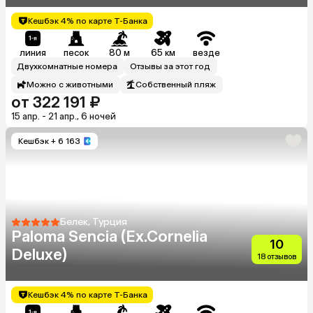
Кешбэк 4% по карте Т-Банка
линия
песок
80 м
65 км
везде
Двухкомнатные номера
Отзывы за этот год
Можно с животными
Собственный пляж
от 322 191 ₽
15 апр. - 21 апр., 6 ночей
Кешбэк
+ 6 163
Белек, Турция
Paloma Sencia (Ex.Cornelia
10
Deluxe)
18 отзывов
Кешбэк 4% по карте Т-Банка