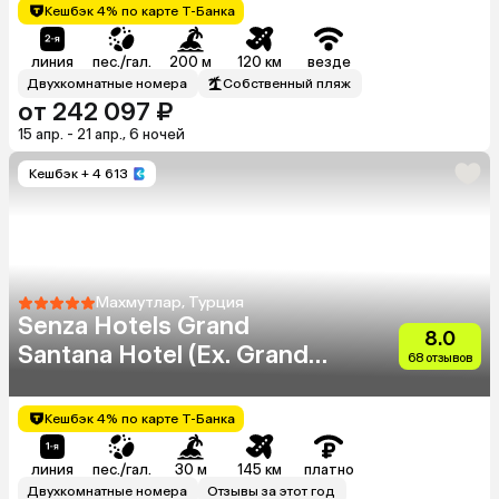
Кешбэк 4% по карте Т-Банка
линия
пес./гал.
200 м
120 км
везде
Двухкомнатные номера
Собственный пляж
от 242 097 ₽
15 апр. - 21 апр., 6 ночей
Кешбэк
+ 4 613
Махмутлар, Турция
Senza Hotels Grand
8.0
Santana Hotel (Ex. Grand
68 отзывов
Santana)
Кешбэк 4% по карте Т-Банка
линия
пес./гал.
30 м
145 км
платно
Двухкомнатные номера
Отзывы за этот год