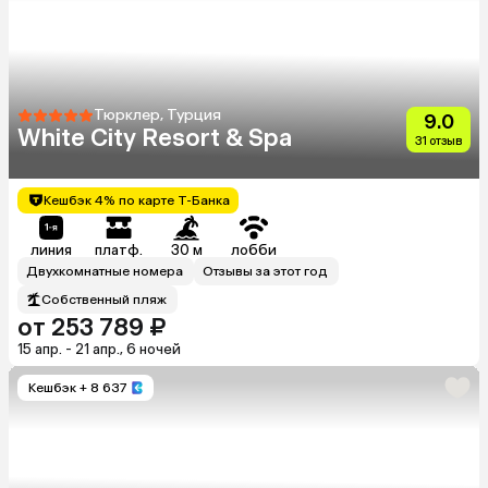
Тюрклер, Турция
9.0
White City Resort & Spa
31 отзыв
Кешбэк 4% по карте Т-Банка
линия
платф.
30 м
лобби
Двухкомнатные номера
Отзывы за этот год
Собственный пляж
от 253 789 ₽
15 апр. - 21 апр., 6 ночей
Кешбэк
+ 8 637