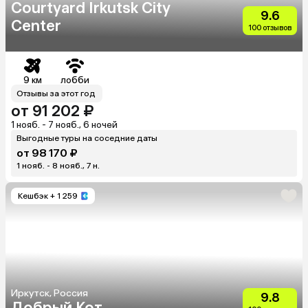
Courtyard Irkutsk City
9.6
Center
100 отзывов
9 км
лобби
Отзывы за этот год
от 91 202 ₽
1 нояб. - 7 нояб., 6 ночей
Выгодные туры на соседние даты
от 98 170 ₽
1 нояб. - 8 нояб., 7 н.
Кешбэк
+ 1 259
Иркутск, Россия
9.8
Добрый Кот