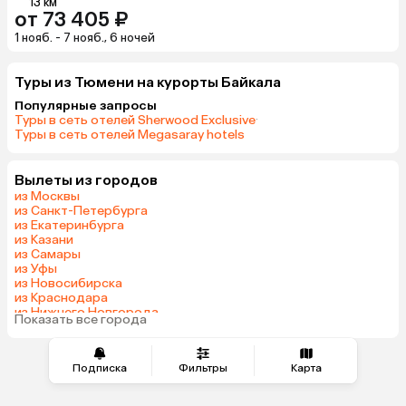
13 км
от 73 405 ₽
1 нояб. - 7 нояб., 6 ночей
Туры из Тюмени на курорты Байкала
Популярные запросы
Туры в сеть отелей Sherwood Exclusive
·
Туры в сеть отелей Megasaray hotels
Вылеты из городов
из Москвы
из Санкт-Петербурга
из Екатеринбурга
из Казани
из Самары
из Уфы
из Новосибирска
из Краснодара
из Нижнего Новгорода
Показать все города
из Перми
Подписка
Фильтры
Карта