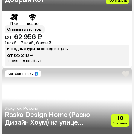
100 отзывов
11 км
везде
Отзывы за этот год
от 62 956 ₽
1 нояб. - 7 нояб., 6 ночей
Выгодные туры на соседние даты
от 65 218 ₽
1 нояб. - 8 нояб., 7 н.
Кешбэк
+ 1 357
Иркутск, Россия
Rasko Design Home (Раско
10
Дизайн Хоум) на улице
3 отзыва
Пискунова