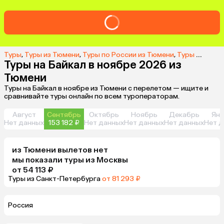
Туры
,
Туры из Тюмени
,
Туры по России из Тюмени
,
Туры на Байкал из Тюмени
Туры на Байкал в ноябре 2026 из
Тюмени
Туры на Байкал в ноябре из Тюмени с перелетом — ищите и
сравнивайте туры онлайн по всем туроператорам.
Август
Сентябрь
Октябрь
Ноябрь
Декабрь
Янв
Нет данных
153 182 ₽
Нет данных
Нет данных
Нет данных
Нет д
из
Тюмени
вылетов нет
мы показали туры
из
Москвы
от 54 113 ₽
Туры из Санкт-Петербурга
от 81 293 ₽
Россия