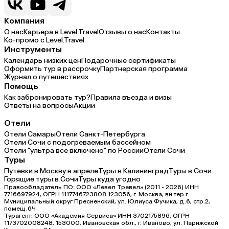
Компания
О нас
Карьера в Level.Travel
Отзывы о нас
Контакты
Ко-промо с Level.Travel
Инструменты
Календарь низких цен
Подарочные сертификаты
Оформить тур в рассрочку
Партнерская программа
Журнал о путешествиях
Помощь
Как забронировать тур?
Правила въезда и визы
Ответы на вопросы
Акции
Отели
Отели Самары
Отели Санкт-Петербурга
Отели Сочи с подогреваемым бассейном
Отели "ультра все включено" по России
Отели Сочи
Туры
Путевки в Москву в апреле
Туры в Калининград
Туры в Сочи
Горящие туры в Сочи
Туры куда угодно
Правообладатель ПО: ООО «Левел Тревел» (2011 - 2026) ИНН
7716697924, ОГРН 1117746723808 123056, г. Москва, вн.тер.г.
Муниципальный округ Пресненский, ул. Юлиуса Фучика, д.6, стр.2,
помещ.6Ч
Турагент: ООО «Академия Сервиса» ИНН 3702175896, ОГРН
1173702008248, 153000, Ивановская обл., г. Иваново, ул. Парижской