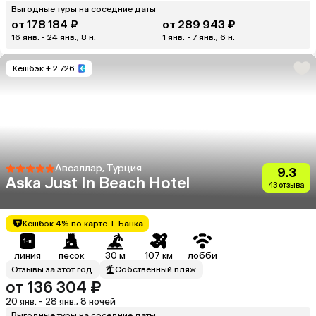
Выгодные туры на соседние даты
от 178 184 ₽
от 289 943 ₽
16 янв. - 24 янв., 8 н.
1 янв. - 7 янв., 6 н.
Кешбэк
+ 2 726
Авсаллар, Турция
9.3
Aska Just In Beach Hotel
43 отзыва
Кешбэк 4% по карте Т-Банка
линия
песок
30 м
107 км
лобби
Отзывы за этот год
Собственный пляж
от 136 304 ₽
20 янв. - 28 янв., 8 ночей
Выгодные туры на соседние даты