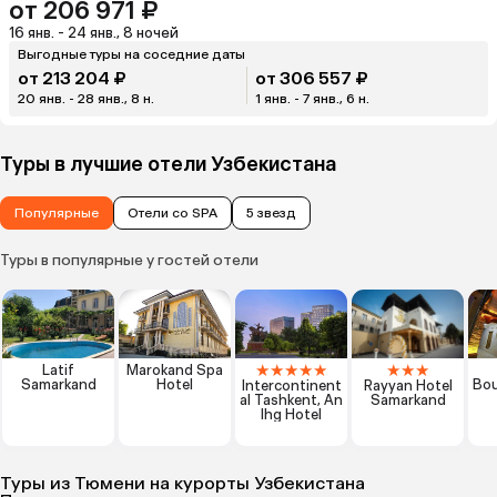
от 206 971 ₽
16 янв. - 24 янв., 8 ночей
Выгодные туры на соседние даты
от 213 204 ₽
от 306 557 ₽
20 янв. - 28 янв., 8 н.
1 янв. - 7 янв., 6 н.
Туры в лучшие отели Узбекистана
Популярные
Отели со SPA
5 звезд
Туры в популярные у гостей отели
★
★
★
★
★
★
★
★
Latif
Marokand Spa
Samarkand
Hotel
Bou
Intercontinent
Rayyan Hotel
al Tashkent, An
Samarkand
Ihg Hotel
Туры из Тюмени на курорты Узбекистана