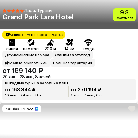
Лара, Турция
9.3
Grand Park Lara Hotel
95 отзывов
Кешбэк 4% по карте Т-Банка
линия
пес./гал.
200 м
14 км
везде
Двухкомнатные номера
Отзывы за этот год
Можно с животными
Большая территория
от 159 140 ₽
20 янв. - 28 янв., 8 ночей
Выгодные туры на соседние даты
от 163 844 ₽
от 270 194 ₽
16 янв. - 24 янв., 8 н.
1 янв. - 7 янв., 6 н.
Кешбэк
+ 4 323