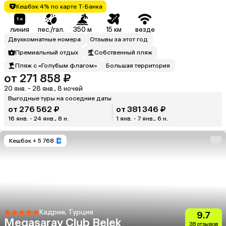
Кешбэк 4% по карте Т-Банка
линия
пес./гал.
350 м
15 км
везде
Двухкомнатные номера
Отзывы за этот год
Премиальный отдых
Собственный пляж
Пляж с «Голубым флагом»
Большая территория
от 271 858 ₽
20 янв. - 28 янв., 8 ночей
Выгодные туры на соседние даты
от 276 562 ₽
от 381 346 ₽
16 янв. - 24 янв., 8 н.
1 янв. - 7 янв., 6 н.
Кешбэк
+ 5 768
Кадрие, Турция
9.7
Megasaray Club Belek
38 отзывов