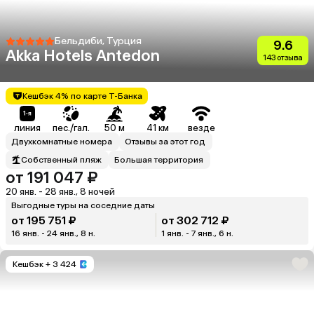
Бельдиби, Турция
9.6
Akka Hotels Antedon
143 отзыва
Кешбэк 4% по карте Т-Банка
линия
пес./гал.
50 м
41 км
везде
Двухкомнатные номера
Отзывы за этот год
Собственный пляж
Большая территория
от 191 047 ₽
20 янв. - 28 янв., 8 ночей
Выгодные туры на соседние даты
от 195 751 ₽
от 302 712 ₽
16 янв. - 24 янв., 8 н.
1 янв. - 7 янв., 6 н.
Кешбэк
+ 3 424