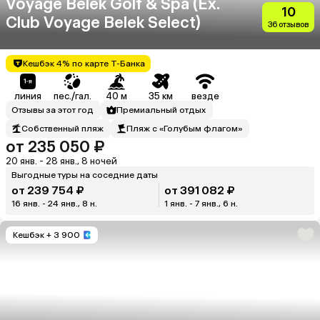
Voyage Belek Golf & Spa (Ex.
10
Club Voyage Belek Select)
36 отзывов
Кешбэк 4% по карте Т-Банка
линия
пес./гал.
40 м
35 км
везде
Отзывы за этот год
Премиальный отдых
Собственный пляж
Пляж с «Голубым флагом»
от 235 050 ₽
20 янв. - 28 янв., 8 ночей
Выгодные туры на соседние даты
от 239 754 ₽
от 391 082 ₽
16 янв. - 24 янв., 8 н.
1 янв. - 7 янв., 6 н.
Кешбэк
+ 3 900