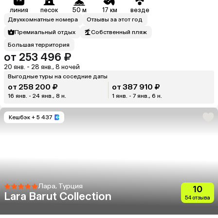
линия
песок
50 м
17 км
везде
Двухкомнатные номера
Отзывы за этот год
Премиальный отдых
Собственный пляж
Большая территория
от 253 496 ₽
20 янв. - 28 янв., 8 ночей
Выгодные туры на соседние даты
от 258 200 ₽
от 387 910 ₽
16 янв. - 24 янв., 8 н.
1 янв. - 7 янв., 6 н.
Кешбэк
+ 5 437
Лара, Турция
10
Lara Barut Collection
54 отзыва