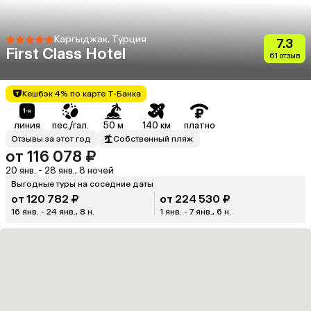
Каргыджак, Турция
7.3
First Class Hotel
61 отзыв
Кешбэк 4% по карте Т-Банка
линия
пес./гал.
50 м
140 км
платно
Отзывы за этот год
Собственный пляж
от 116 078 ₽
20 янв. - 28 янв., 8 ночей
Выгодные туры на соседние даты
от 120 782 ₽
от 224 530 ₽
16 янв. - 24 янв., 8 н.
1 янв. - 7 янв., 6 н.