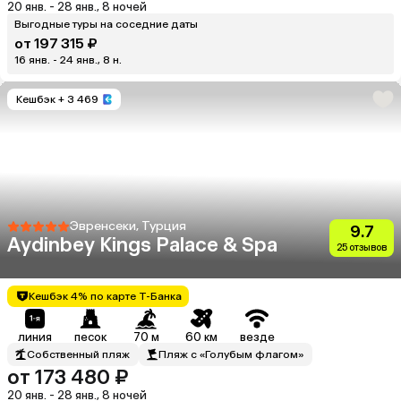
20 янв. - 28 янв., 8 ночей
Выгодные туры на соседние даты
от 197 315 ₽
16 янв. - 24 янв., 8 н.
Кешбэк
+ 3 469
Эвренсеки, Турция
9.7
Aydinbey Kings Palace & Spa
25 отзывов
Кешбэк 4% по карте Т-Банка
линия
песок
70 м
60 км
везде
Собственный пляж
Пляж с «Голубым флагом»
от 173 480 ₽
20 янв. - 28 янв., 8 ночей