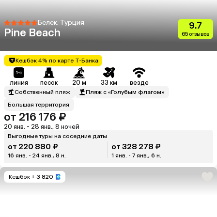
Белек, Турция
9.7
Pine Beach
65 отзывов
Кешбэк 4% по карте Т-Банка
линия
песок
20 м
33 км
везде
Собственный пляж
Пляж с «Голубым флагом»
Большая территория
от 216 176 ₽
20 янв. - 28 янв., 8 ночей
Выгодные туры на соседние даты
от 220 880 ₽
от 328 278 ₽
16 янв. - 24 янв., 8 н.
1 янв. - 7 янв., 6 н.
Кешбэк
+ 3 820