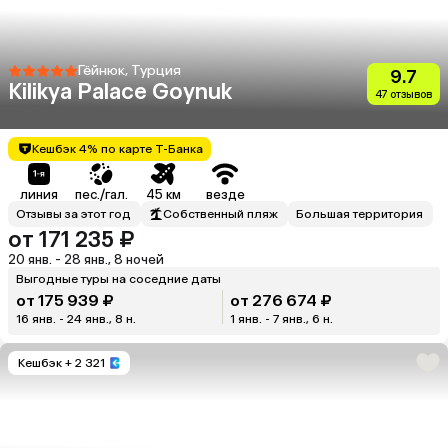
Гёйнюк, Турция
9.7
Kilikya Palace Goynuk
47 отзывов
Кешбэк 4% по карте Т-Банка
линия
пес./гал.
45 км
везде
Отзывы за этот год
Собственный пляж
Большая территория
от 171 235 ₽
20 янв. - 28 янв., 8 ночей
Выгодные туры на соседние даты
от 175 939 ₽
от 276 674 ₽
16 янв. - 24 янв., 8 н.
1 янв. - 7 янв., 6 н.
Кешбэк
+ 2 321