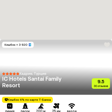
Кешбэк
+ 3 920
Кадрие, Турция
IC Hotels Santai Family
9.5
Resort
30 отзывов
Кешбэк 4% по карте Т-Банка
линия
песок
200 м
25 км
везде