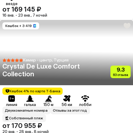
везде
от 169 145 ₽
16 янв. - 23 янв., 7 ночей
Кешбэк
+ 3 419
Кемер - центр, Турция
Crystal De Luxe Comfort
9.3
Collection
83 отзыва
Кешбэк 4% по карте Т-Банка
линия
галька
150 м
56 км
лобби
Двухкомнатные номера
Отзывы за этот год
Собственный пляж
от 170 955 ₽
20 янв. - 28 янв., 8 ночей