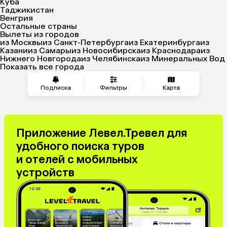
Куба
Таджикистан
Венгрия
Остальные страны
Вылеты из городов
из Москвы
из Санкт-Петербурга
из Екатеринбурга
из
Казани
из Самары
из Новосибирска
из Краснодара
из
Нижнего Новгорода
из Челябинска
из Минеральных Вод
Показать все города
Подписка
Фильтры
Карта
Приложение Левел.Тревел для
удобного поиска туров
и отелей с мобильных
устройств