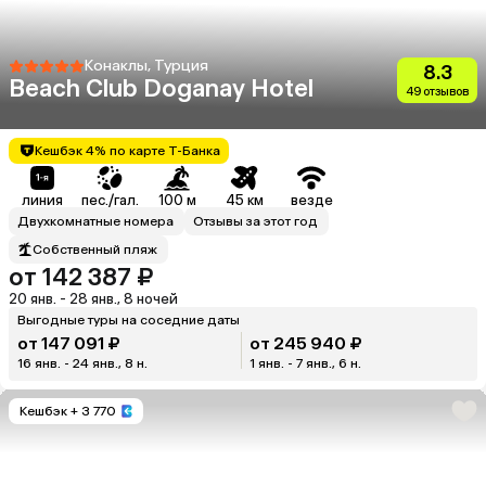
Конаклы, Турция
8.3
Beach Club Doganay Hotel
49 отзывов
Кешбэк 4% по карте Т-Банка
линия
пес./гал.
100 м
45 км
везде
Двухкомнатные номера
Отзывы за этот год
Собственный пляж
от 142 387 ₽
20 янв. - 28 янв., 8 ночей
Выгодные туры на соседние даты
от 147 091 ₽
от 245 940 ₽
16 янв. - 24 янв., 8 н.
1 янв. - 7 янв., 6 н.
Кешбэк
+ 3 770