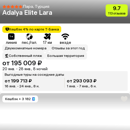
Лара, Турция
9.7
Adalya Elite Lara
113 отзывов
Кешбэк 4% по карте Т-Банка
линия
пес./гал.
17 км
везде
Двухкомнатные номера
Отзывы за этот год
Собственный пляж
Большая территория
от 195 009 ₽
20 янв. - 28 янв., 8 ночей
Выгодные туры на соседние даты
от 199 713 ₽
от 293 093 ₽
16 янв. - 24 янв., 8 н.
1 янв. - 7 янв., 6 н.
Кешбэк
+ 3 182