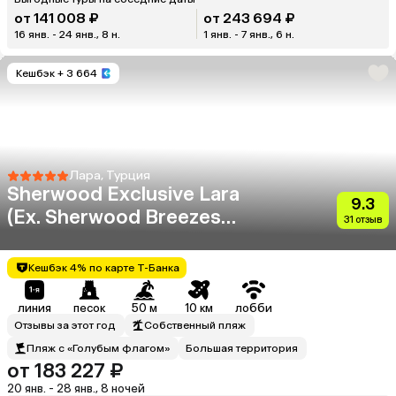
от 141 008 ₽
от 243 694 ₽
16 янв. - 24 янв., 8 н.
1 янв. - 7 янв., 6 н.
Кешбэк
+ 3 664
Лара, Турция
Sherwood Exclusive Lara
9.3
(Ex. Sherwood Breezes
31 отзыв
Resort)
Кешбэк 4% по карте Т-Банка
линия
песок
50 м
10 км
лобби
Отзывы за этот год
Собственный пляж
Пляж с «Голубым флагом»
Большая территория
от 183 227 ₽
20 янв. - 28 янв., 8 ночей