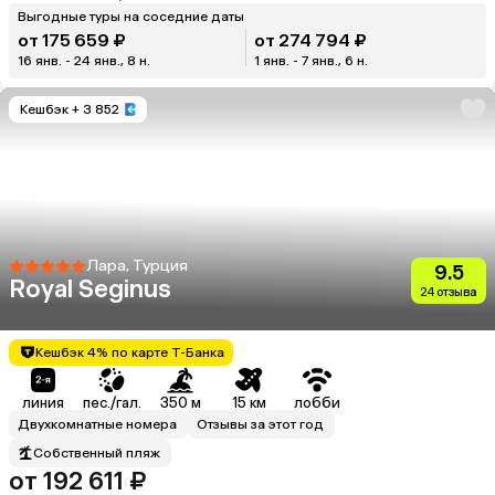
Выгодные туры на соседние даты
от 175 659 ₽
от 274 794 ₽
16 янв. - 24 янв., 8 н.
1 янв. - 7 янв., 6 н.
Кешбэк
+ 3 852
Лара, Турция
9.5
Royal Seginus
24 отзыва
Кешбэк 4% по карте Т-Банка
линия
пес./гал.
350 м
15 км
лобби
Двухкомнатные номера
Отзывы за этот год
Собственный пляж
от 192 611 ₽