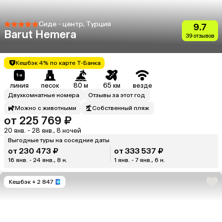
Сиде - центр, Турция
9.7
Barut Hemera
39 отзывов
Кешбэк 4% по карте Т-Банка
линия
песок
80 м
65 км
везде
Двухкомнатные номера
Отзывы за этот год
Можно с животными
Собственный пляж
от 225 769 ₽
20 янв. - 28 янв., 8 ночей
Выгодные туры на соседние даты
от 230 473 ₽
от 333 537 ₽
16 янв. - 24 янв., 8 н.
1 янв. - 7 янв., 6 н.
Кешбэк
+ 2 847