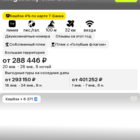
Кешбэк 4% по карте Т-Банка
линия
пес./гал.
100 м
32 км
везде
Двухкомнатные номера
Отзывы за этот год
Собственный пляж
Пляж с «Голубым флагом»
Большая территория
от 288 446 ₽
20 янв. - 28 янв., 8 ночей
Выгодные туры на соседние даты
от 293 150 ₽
от 401 252 ₽
16 янв. - 24 янв., 8 н.
1 янв. - 7 янв., 6 н.
Кешбэк
+ 6 371