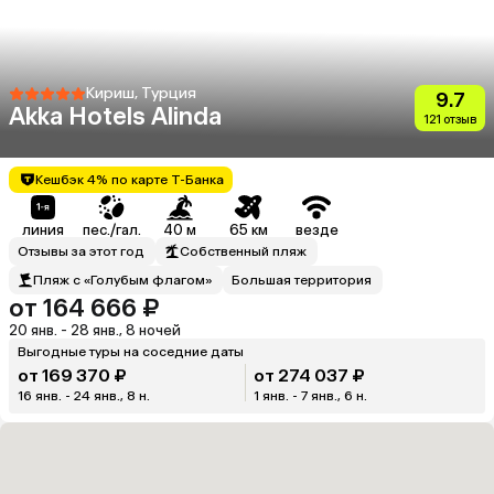
Кириш, Турция
9.7
Akka Hotels Alinda
121 отзыв
Кешбэк 4% по карте Т-Банка
линия
пес./гал.
40 м
65 км
везде
Отзывы за этот год
Собственный пляж
Пляж с «Голубым флагом»
Большая территория
от 164 666 ₽
20 янв. - 28 янв., 8 ночей
Выгодные туры на соседние даты
от 169 370 ₽
от 274 037 ₽
16 янв. - 24 янв., 8 н.
1 янв. - 7 янв., 6 н.