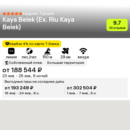
Кадрие, Турция
Kaya Belek (Ex. Riu Kaya
9.7
Belek)
29 отзывов
Кешбэк 4% по карте Т-Банка
линия
пес./гал.
150 м
29 км
везде
Собственный пляж
Большая территория
от 188 544 ₽
20 янв. - 28 янв., 8 ночей
Выгодные туры на соседние даты
от 193 248 ₽
от 302 504 ₽
16 янв. - 24 янв., 8 н.
1 янв. - 7 янв., 6 н.