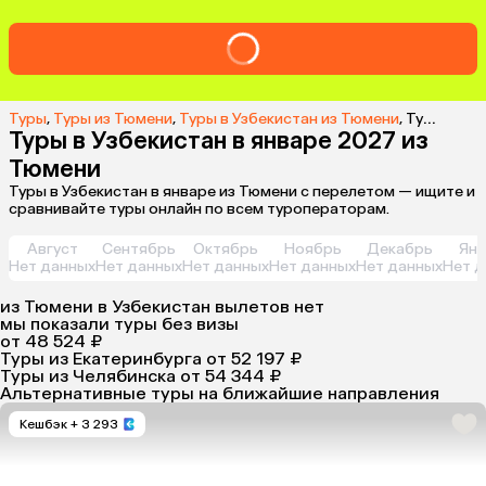
Туры
,
Туры из Тюмени
,
Туры в Узбекистан из Тюмени
,
Туры в Узбекистан в январе 2027 из Тюмени
Туры в Узбекистан в январе 2027 из
Тюмени
Туры в Узбекистан в январе из Тюмени с перелетом — ищите и
сравнивайте туры онлайн по всем туроператорам.
Август
Сентябрь
Октябрь
Ноябрь
Декабрь
Янв
Нет данных
Нет данных
Нет данных
Нет данных
Нет данных
Нет д
из
Тюмени
в Узбекистан
вылетов нет
мы показали туры
без визы
от 48 524 ₽
Туры из Екатеринбурга
от 52 197 ₽
Туры из Челябинска
от 54 344 ₽
Альтернативные туры на ближайшие направления
Кешбэк
+ 3 293