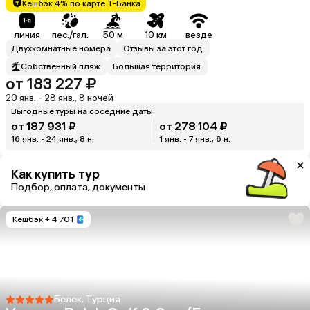
Кешбэк 4% по карте Т-Банка
линия
пес./гал.
50 м
10 км
везде
Двухкомнатные номера
Отзывы за этот год
Собственный пляж
Большая территория
от 183 227 ₽
20 янв. - 28 янв., 8 ночей
Выгодные туры на соседние даты
от 187 931 ₽
от 278 104 ₽
16 янв. - 24 янв., 8 н.
1 янв. - 7 янв., 6 н.
Как купить тур
Подбор, оплата, документы
Кешбэк
+ 4 701
Белек, Турция