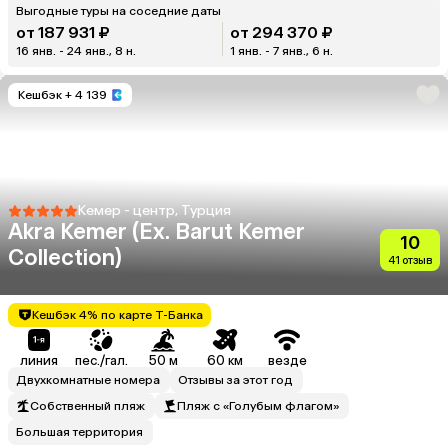
Выгодные туры на соседние даты
от 187 931 ₽
от 294 370 ₽
16 янв. - 24 янв., 8 н.
1 янв. - 7 янв., 6 н.
Кешбэк
+ 4 139
Кемер - центр, Турция
Akra Kemer (Ex. Barut Kemer
10
Collection)
41 отзыв
Кешбэк 4% по карте Т-Банка
линия
пес./гал.
50 м
60 км
везде
Двухкомнатные номера
Отзывы за этот год
Собственный пляж
Пляж с «Голубым флагом»
Большая территория