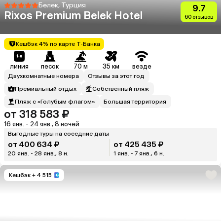
Белек, Турция
9.7
Rixos Premium Belek Hotel
60 отзывов
Кешбэк 4% по карте Т-Банка
линия
песок
70 м
35 км
везде
Двухкомнатные номера
Отзывы за этот год
Премиальный отдых
Собственный пляж
Пляж с «Голубым флагом»
Большая территория
от 318 583 ₽
16 янв. - 24 янв., 8 ночей
Выгодные туры на соседние даты
от 400 634 ₽
от 425 435 ₽
20 янв. - 28 янв., 8 н.
1 янв. - 7 янв., 6 н.
Кешбэк
+ 4 515