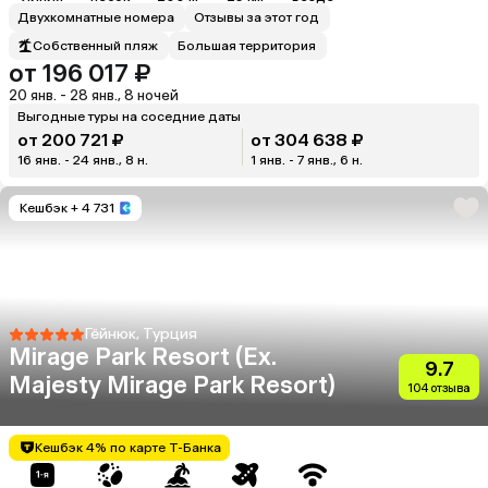
Двухкомнатные номера
Отзывы за этот год
Собственный пляж
Большая территория
от 196 017 ₽
20 янв. - 28 янв., 8 ночей
Выгодные туры на соседние даты
от 200 721 ₽
от 304 638 ₽
16 янв. - 24 янв., 8 н.
1 янв. - 7 янв., 6 н.
Кешбэк
+ 4 731
Гёйнюк, Турция
Mirage Park Resort (Ex.
9.7
Majesty Mirage Park Resort)
104 отзыва
Кешбэк 4% по карте Т-Банка