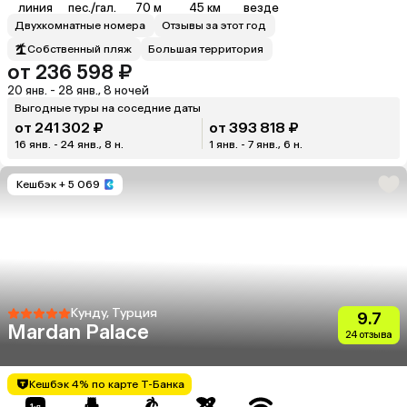
линия
пес./гал.
70 м
45 км
везде
Двухкомнатные номера
Отзывы за этот год
Собственный пляж
Большая территория
от 236 598 ₽
20 янв. - 28 янв., 8 ночей
Выгодные туры на соседние даты
от 241 302 ₽
от 393 818 ₽
16 янв. - 24 янв., 8 н.
1 янв. - 7 янв., 6 н.
Кешбэк
+ 5 069
Кунду, Турция
9.7
Mardan Palace
24 отзыва
Кешбэк 4% по карте Т-Банка